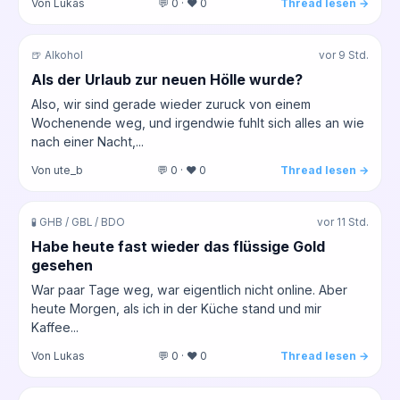
Von Lukas
💬 0 · ❤️ 0
Thread lesen →
🍺 Alkohol
vor 9 Std.
Als der Urlaub zur neuen Hölle wurde?
Also, wir sind gerade wieder zuruck von einem
Wochenende weg, und irgendwie fuhlt sich alles an wie
nach einer Nacht,...
Von ute_b
💬 0 · ❤️ 0
Thread lesen →
🧪 GHB / GBL / BDO
vor 11 Std.
Habe heute fast wieder das flüssige Gold
gesehen
War paar Tage weg, war eigentlich nicht online. Aber
heute Morgen, als ich in der Küche stand und mir
Kaffee...
Von Lukas
💬 0 · ❤️ 0
Thread lesen →