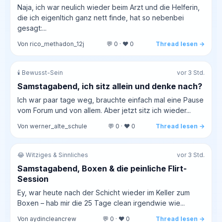
Naja, ich war neulich wieder beim Arzt und die Helferin,
die ich eigenltich ganz nett finde, hat so nebenbei
gesagt:...
Von rico_methadon_12j
💬 0 · ❤️ 0
Thread lesen →
🕯️ Bewusst-Sein
vor 3 Std.
Samstagabend, ich sitz allein und denke nach?
Ich war paar tage weg, brauchte einfach mal eine Pause
vom Forum und von allem. Aber jetzt sitz ich wieder...
Von werner_alte_schule
💬 0 · ❤️ 0
Thread lesen →
😂 Witziges & Sinnliches
vor 3 Std.
Samstagabend, Boxen & die peinliche Flirt-
Session
Ey, war heute nach der Schicht wieder im Keller zum
Boxen – hab mir die 25 Tage clean irgendwie wie...
Von aydincleancrew
💬 0 · ❤️ 0
Thread lesen →