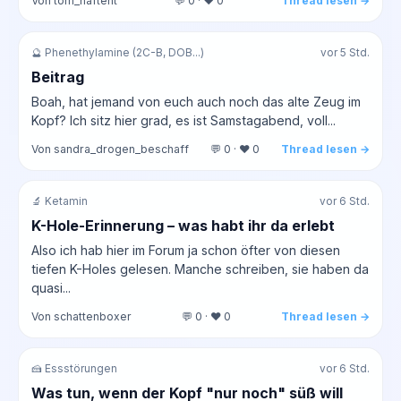
Von tom_haftent
💬 0 · ❤️ 0
Thread lesen →
🔮 Phenethylamine (2C-B, DOB...)
vor 5 Std.
Beitrag
Boah, hat jemand von euch auch noch das alte Zeug im
Kopf? Ich sitz hier grad, es ist Samstagabend, voll...
Von sandra_drogen_beschaff
💬 0 · ❤️ 0
Thread lesen →
🔬 Ketamin
vor 6 Std.
K-Hole-Erinnerung – was habt ihr da erlebt
Also ich hab hier im Forum ja schon öfter von diesen
tiefen K-Holes gelesen. Manche schreiben, sie haben da
quasi...
Von schattenboxer
💬 0 · ❤️ 0
Thread lesen →
🍰 Essstörungen
vor 6 Std.
Was tun, wenn der Kopf "nur noch" süß will