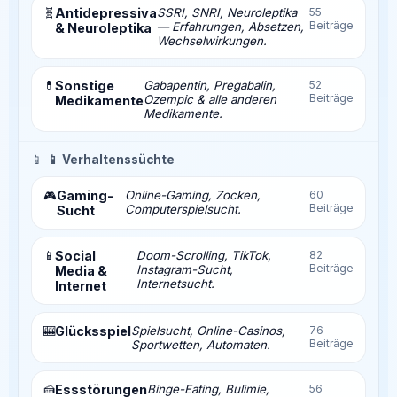
🧬
Antidepressiva
SSRI, SNRI, Neuroleptika
55
Beiträge
— Erfahrungen, Absetzen,
& Neuroleptika
Wechselwirkungen.
💊
Sonstige
Gabapentin, Pregabalin,
52
Beiträge
Ozempic & alle anderen
Medikamente
Medikamente.
📱
📱 Verhaltenssüchte
Gaming-
Online-Gaming, Zocken,
60
🎮
Beiträge
Computerspielsucht.
Sucht
📱
Social
Doom-Scrolling, TikTok,
82
Beiträge
Instagram-Sucht,
Media &
Internetsucht.
Internet
🎰
Glücksspiel
Spielsucht, Online-Casinos,
76
Beiträge
Sportwetten, Automaten.
🍰
Essstörungen
Binge-Eating, Bulimie,
56