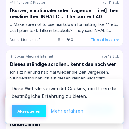
🌱 Pflanzen & Kräuter
vor 11 Std.
[Kurzer, emotionaler oder fragender Titel] then
newline then INHALT: ... The content 40
... Make sure not to use markdown formatting like ** etc.
Just plain text. Title in brackets? They said INHALT:......
Von dritter_anlauf
💬 4 · ❤️ 0
Thread lesen →
📱 Social Media & Internet
vor 12 Std.
Dieses ständige scrollen.. kennt das noch wer
Ich sitz hier und hab mal wieder die Zeit vergessen.
Stundenlang hab ich auf diesen kleinen Bildschirm
gestarrt, erst TikTok,...
Diese Website verwendet Cookies, um Ihnen die
Von dritteReihe
💬 0 · ❤️ 0
Thread lesen →
bestmögliche Erfahrung zu bieten.
🆘
Hilfe
App installieren
×
NeelixberliN auf dem Homescreen —
Anleitung
Mehr erfahren
📱 Digitale Sucht
vor 13 Std.
Akzeptieren
wie eine echte App.
Wenn die Reels dich nachts wieder
runterziehen