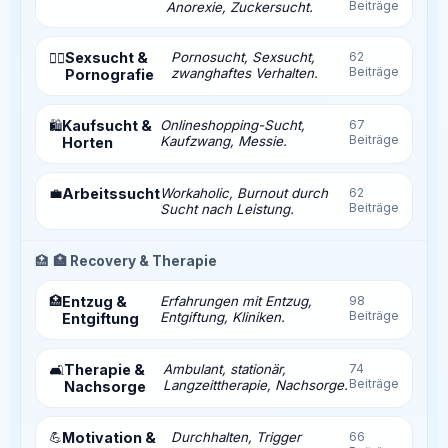
Beiträge
Anorexie, Zuckersucht.
Sexsucht &
Pornosucht, Sexsucht,
62
❤️‍🔥
Beiträge
zwanghaftes Verhalten.
Pornografie
Kaufsucht &
Onlineshopping-Sucht,
67
🛍️
Beiträge
Kaufzwang, Messie.
Horten
💼
Arbeitssucht
Workaholic, Burnout durch
62
Beiträge
Sucht nach Leistung.
🏥
🏥 Recovery & Therapie
🏥
Entzug &
Erfahrungen mit Entzug,
98
Beiträge
Entgiftung, Kliniken.
Entgiftung
Therapie &
Ambulant, stationär,
74
🛋️
Beiträge
Langzeittherapie, Nachsorge.
Nachsorge
💪
Motivation &
Durchhalten, Trigger
66