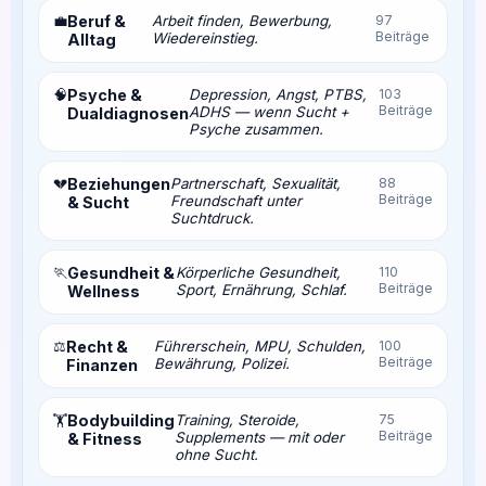
💼
Beruf &
Arbeit finden, Bewerbung,
97
Beiträge
Wiedereinstieg.
Alltag
🧠
Psyche &
Depression, Angst, PTBS,
103
Beiträge
ADHS — wenn Sucht +
Dualdiagnosen
Psyche zusammen.
💔
Beziehungen
Partnerschaft, Sexualität,
88
Beiträge
Freundschaft unter
& Sucht
Suchtdruck.
🏃
Gesundheit &
Körperliche Gesundheit,
110
Beiträge
Sport, Ernährung, Schlaf.
Wellness
⚖️
Recht &
Führerschein, MPU, Schulden,
100
Beiträge
Bewährung, Polizei.
Finanzen
Bodybuilding
Training, Steroide,
75
🏋️
Beiträge
Supplements — mit oder
& Fitness
ohne Sucht.