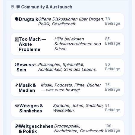
💬
💬 Community & Austausch
Drugtalk
Offene Diskussionen über Drogen,
78
🗣️
Beiträge
Politik, Gesellschaft.
Too Much —
Hilfe bei akuten
85
🆘
Beiträge
Substanzproblemen und
Akute
Krisen.
Probleme
Bewusst-
Philosophie, Spiritualität,
90
🕯️
Beiträge
Achtsamkeit, Sinn des Lebens.
Sein
🎵
Musik &
Musik, Podcasts, Filme, Bücher
75
Beiträge
— was euch bewegt.
Medien
😂
Witziges &
Sprüche, Jokes, Gedichte,
91
Beiträge
Weisheiten.
Sinnliches
Weltgeschehen
Drogenpolitik,
100
🌍
Beiträge
Nachrichten, Gesellschaft.
& Politik