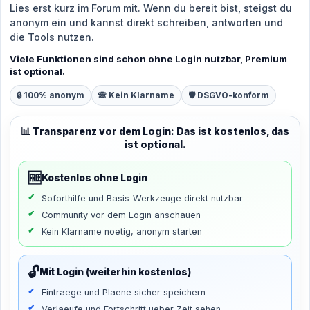
Lies erst kurz im Forum mit. Wenn du bereit bist, steigst du
anonym ein und kannst direkt schreiben, antworten und
die Tools nutzen.
Viele Funktionen sind schon ohne Login nutzbar, Premium
ist optional.
🔒 100% anonym
🙈 Kein Klarname
🛡️ DSGVO-konform
📊 Transparenz vor dem Login: Das ist kostenlos, das
ist optional.
🆓
Kostenlos ohne Login
Soforthilfe und Basis-Werkzeuge direkt nutzbar
Community vor dem Login anschauen
Kein Klarname noetig, anonym starten
🔓
Mit Login (weiterhin kostenlos)
Eintraege und Plaene sicher speichern
Verlaeufe und Fortschritt ueber Zeit sehen