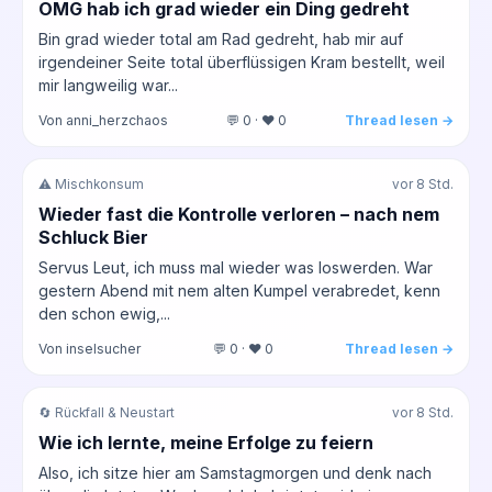
OMG hab ich grad wieder ein Ding gedreht
Bin grad wieder total am Rad gedreht, hab mir auf
irgendeiner Seite total überflüssigen Kram bestellt, weil
mir langweilig war...
Von anni_herzchaos
💬 0 · ❤️ 0
Thread lesen →
⚠️ Mischkonsum
vor 8 Std.
Wieder fast die Kontrolle verloren – nach nem
Schluck Bier
Servus Leut, ich muss mal wieder was loswerden. War
gestern Abend mit nem alten Kumpel verabredet, kenn
den schon ewig,...
Von inselsucher
💬 0 · ❤️ 0
Thread lesen →
🔄 Rückfall & Neustart
vor 8 Std.
Wie ich lernte, meine Erfolge zu feiern
Also, ich sitze hier am Samstagmorgen und denk nach