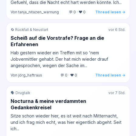
Gefuehl, dass die Nacht echt hart werden könnte. Ich...
Von tanja_nitazen_warnung
💬 0 · ❤️ 0
Thread lesen →
🔄 Rückfall & Neustart
vor 6 Std.
Scheiß auf die Vorstrafe? Frage an die
Erfahrenen
Hab gestern wieder ein Treffen mit so 'nem
Jobvermittler gehabt. Der hat mich wieder drauf
angesprochen, wegen der Sache im...
Von jörg_haftraus
💬 0 · ❤️ 0
Thread lesen →
🗣️ Drugtalk
vor 7 Std.
Nocturna & meine verdammten
Gedankenkreisel
Sitze schon wieder hier, es ist weit nach Mitternacht,
und ich frag mich echt, was hier eigentlich abgeht. Seit
ich...