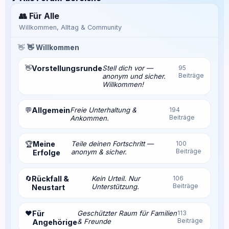
👥 Für Alle
Willkommen, Alltag & Community
👋
👋 Willkommen
👋
Vorstellungsrunde
Stell dich vor —
95
Beiträge
anonym und sicher.
Willkommen!
💬
Allgemein
Freie Unterhaltung &
194
Beiträge
Ankommen.
Meine
Teile deinen Fortschritt —
100
🏆
Beiträge
anonym & sicher.
Erfolge
🔄
Rückfall &
Kein Urteil. Nur
106
Beiträge
Unterstützung.
Neustart
❤️
Für
Geschützter Raum für Familien
113
Beiträge
& Freunde
Angehörige