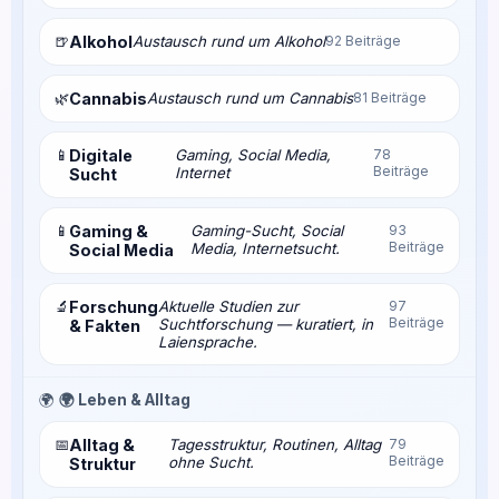
🍺
Alkohol
Austausch rund um Alkohol
92 Beiträge
🌿
Cannabis
Austausch rund um Cannabis
81 Beiträge
📱
Digitale
Gaming, Social Media,
78
Beiträge
Internet
Sucht
📱
Gaming &
Gaming-Sucht, Social
93
Beiträge
Media, Internetsucht.
Social Media
🔬
Forschung
Aktuelle Studien zur
97
Beiträge
Suchtforschung — kuratiert, in
& Fakten
Laiensprache.
🌍
🌍 Leben & Alltag
📅
Alltag &
Tagesstruktur, Routinen, Alltag
79
Beiträge
ohne Sucht.
Struktur