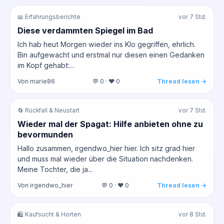
📖 Erfahrungsberichte
vor 7 Std.
Diese verdammten Spiegel im Bad
Ich hab heut Morgen wieder ins Klo gegriffen, ehrlich.
Bin aufgewacht und erstmal nur diesen einen Gedanken
im Kopf gehabt:...
Von marie86
💬 0 · ❤️ 0
Thread lesen →
🔄 Rückfall & Neustart
vor 7 Std.
Wieder mal der Spagat: Hilfe anbieten ohne zu
bevormunden
Hallo zusammen, irgendwo_hier hier. Ich sitz grad hier
und muss mal wieder über die Situation nachdenken.
Meine Tochter, die ja...
Von irgendwo_hier
💬 0 · ❤️ 0
Thread lesen →
🛍️ Kaufsucht & Horten
vor 8 Std.