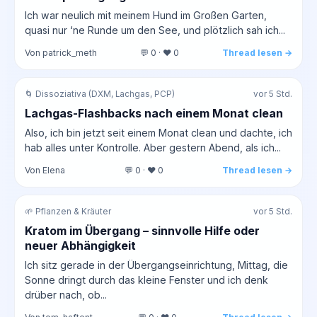
Ich war neulich mit meinem Hund im Großen Garten,
quasi nur ‘ne Runde um den See, und plötzlich sah ich...
Von patrick_meth
💬 0 · ❤️ 0
Thread lesen →
🌀 Dissoziativa (DXM, Lachgas, PCP)
vor 5 Std.
Lachgas-Flashbacks nach einem Monat clean
Also, ich bin jetzt seit einem Monat clean und dachte, ich
hab alles unter Kontrolle. Aber gestern Abend, als ich...
Von Elena
💬 0 · ❤️ 0
Thread lesen →
🌱 Pflanzen & Kräuter
vor 5 Std.
Kratom im Übergang – sinnvolle Hilfe oder
neuer Abhängigkeit
Ich sitz gerade in der Übergangseinrichtung, Mittag, die
Sonne dringt durch das kleine Fenster und ich denk
drüber nach, ob...