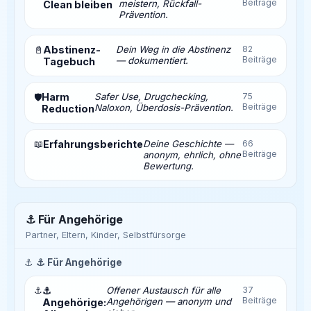
Beiträge
meistern, Rückfall-
Clean bleiben
Prävention.
📓
Abstinenz-
Dein Weg in die Abstinenz
82
Beiträge
— dokumentiert.
Tagebuch
Harm
Safer Use, Drugchecking,
75
🛡️
Beiträge
Naloxon, Überdosis-Prävention.
Reduction
📖
Erfahrungsberichte
Deine Geschichte —
66
Beiträge
anonym, ehrlich, ohne
Bewertung.
⚓ Für Angehörige
Partner, Eltern, Kinder, Selbstfürsorge
⚓
⚓ Für Angehörige
⚓
⚓
Offener Austausch für alle
37
Beiträge
Angehörigen — anonym und
Angehörige: