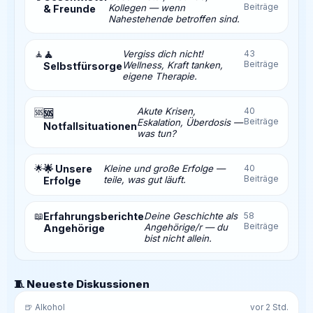
Beiträge
Kollegen — wenn
& Freunde
Nahestehende betroffen sind.
🧘
🧘
Vergiss dich nicht!
43
Beiträge
Wellness, Kraft tanken,
Selbstfürsorge
eigene Therapie.
Akute Krisen,
40
🆘
🆘
Beiträge
Eskalation, Überdosis —
Notfallsituationen
was tun?
🌟
🌟 Unsere
Kleine und große Erfolge —
40
Beiträge
teile, was gut läuft.
Erfolge
📖
Erfahrungsberichte
Deine Geschichte als
58
Beiträge
Angehörige/r — du
Angehörige
bist nicht allein.
🧵 Neueste Diskussionen
🍺 Alkohol
vor 2 Std.