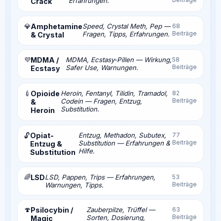
Erfahrungen.
Crack
💎
Amphetamine
Speed, Crystal Meth, Pep —
68
Beiträge
Fragen, Tipps, Erfahrungen.
& Crystal
💜
MDMA /
MDMA, Ecstasy-Pillen — Wirkung,
58
Beiträge
Safer Use, Warnungen.
Ecstasy
💉
Opioide
Heroin, Fentanyl, Tilidin, Tramadol,
82
Beiträge
Codein — Fragen, Entzug,
&
Substitution.
Heroin
Opiat-
Entzug, Methadon, Subutex,
77
🔓
Beiträge
Substitution — Erfahrungen &
Entzug &
Hilfe.
Substitution
🌈
LSD
LSD, Pappen, Trips — Erfahrungen,
53
Beiträge
Warnungen, Tipps.
🍄
Psilocybin /
Zauberpilze, Trüffel —
63
Beiträge
Sorten, Dosierung,
Magic