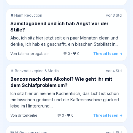
🛡️ Harm Reduction
vor 3 Std.
Samstagabend und ich hab Angst vor der
Stille?
Also, ich sitz hier jetzt seit ein paar Monaten clean und
denke, ich hab es geschafft, ein bisschen Stabilität in...
Von fatima_pregabalin
💬 0 · ❤️ 0
Thread lesen →
💊 Benzodiazepine & Medis
vor 4 Std.
Benzos nach dem Alkohol? Wie geht ihr mit
dem Schlafproblem um?
Ich sitz hier an meinem Küchentisch, das Licht ist schon
ein bisschen gedimmt und die Kaffeemaschine gluckert
leise im Hintergrund....
Von dritteReihe
💬 0 · ❤️ 0
Thread lesen →
🚧 🚧 Grenzen setzen
vor 4 Std.