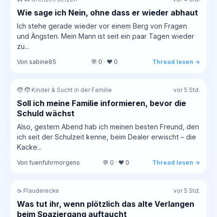
Wie sage ich Nein, ohne dass er wieder abhaut
Ich stehe gerade wieder vor einem Berg von Fragen
und Ängsten. Mein Mann ist seit ein paar Tagen wieder
zu...
Von sabine85
💬 0 · ❤️ 0
Thread lesen →
🧒 🧒 Kinder & Sucht in der Familie
vor 5 Std.
Soll ich meine Familie informieren, bevor die
Schuld wächst
Also, gestern Abend hab ich meinen besten Freund, den
ich seit der Schulzeit kenne, beim Dealer erwischt – die
Kacke...
Von fuenfuhrmorgens
💬 0 · ❤️ 0
Thread lesen →
☕ Plauderecke
vor 5 Std.
Was tut ihr, wenn plötzlich das alte Verlangen
beim Spaziergang auftaucht