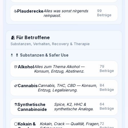
Plauderecke
Alles was sonst nirgends
99
☕
Beiträge
reinpasst.
🫂 Für Betroffene
Substanzen, Verhalten, Recovery & Therapie
💊
💊 Substanzen & Safer Use
🍺
Alkohol
Alles zum Thema Alkohol —
79
Beiträge
Konsum, Entzug, Abstinenz.
🌿
Cannabis
Cannabis, THC, CBD — Konsum,
84
Beiträge
Entzug, Legalisierung.
⚗️
Synthetische
Spice, K2, HHC &
64
Beiträge
synthetische Analoga.
Cannabinoide
Kokain &
Kokain, Crack — Qualität, Fragen,
72
⚪
Beiträge