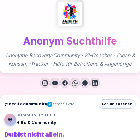
Zum
Inhalt
springen
Anonym Suchthilfe
Anonyme Recovery-Community · KI-Coaches · Clean &
Konsum -Tracker · Hilfe für Betroffene & Angehörige
@neelix.community
gerade aktiv
Forum ansehen
✓
COMMUNITY FEED
🌐
Hilfe & Community
Du bist nicht allein.