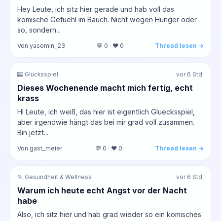
Hey Leute, ich sitz hier gerade und hab voll das
komische Gefuehl im Bauch. Nicht wegen Hunger oder
so, sondern...
Von yasemin_23
💬 0 · ❤️ 0
Thread lesen →
🎰 Glücksspiel
vor 6 Std.
Dieses Wochenende macht mich fertig, echt
krass
HI Leute, ich weiß, das hier ist eigentlich Gluecksspiel,
aber irgendwie hängt das bei mir grad voll zusammen.
Bin jetzt...
Von gast_meier
💬 0 · ❤️ 0
Thread lesen →
🏃 Gesundheit & Wellness
vor 6 Std.
Warum ich heute echt Angst vor der Nacht
habe
Also, ich sitz hier und hab grad wieder so ein komisches