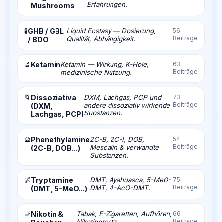
Erfahrungen.
Mushrooms
🧪
GHB / GBL
Liquid Ecstasy — Dosierung,
56
Beiträge
Qualität, Abhängigkeit.
/ BDO
🔬
Ketamin
Ketamin — Wirkung, K-Hole,
63
Beiträge
medizinische Nutzung.
🌀
Dissoziativa
DXM, Lachgas, PCP und
73
Beiträge
andere dissoziativ wirkende
(DXM,
Substanzen.
Lachgas, PCP)
🔮
Phenethylamine
2C-B, 2C-I, DOB,
54
Beiträge
Mescalin & verwandte
(2C-B, DOB...)
Substanzen.
🌌
Tryptamine
DMT, Ayahuasca, 5-MeO-
75
Beiträge
DMT, 4-AcO-DMT.
(DMT, 5-MeO...)
🚬
Nikotin &
Tabak, E-Zigaretten, Aufhören,
66
Beiträge
Nikotinersatz.