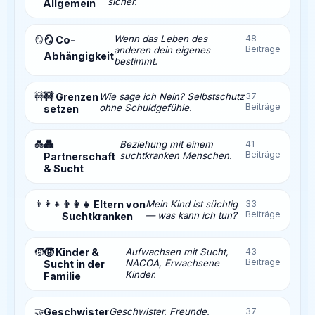
sicher.
Allgemein
Wenn das Leben des
48
🪞
🪞 Co-
Beiträge
anderen dein eigenes
Abhängigkeit
bestimmt.
🚧
🚧 Grenzen
Wie sage ich Nein? Selbstschutz
37
Beiträge
ohne Schuldgefühle.
setzen
💑
💑
Beziehung mit einem
41
Beiträge
suchtkranken Menschen.
Partnerschaft
& Sucht
👨‍👩‍👧
👨‍👩‍👧 Eltern von
Mein Kind ist süchtig
33
Beiträge
— was kann ich tun?
Suchtkranken
🧒
🧒 Kinder &
Aufwachsen mit Sucht,
43
Beiträge
NACOA, Erwachsene
Sucht in der
Kinder.
Familie
🤝
Geschwister
Geschwister, Freunde,
37