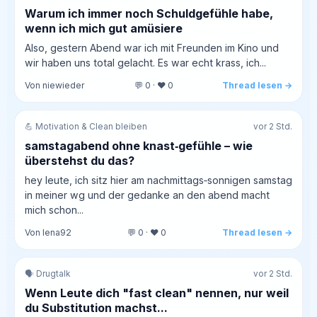
Warum ich immer noch Schuldgefühle habe,
wenn ich mich gut amüsiere
Also, gestern Abend war ich mit Freunden im Kino und
wir haben uns total gelacht. Es war echt krass, ich...
Von niewieder
💬 0 · ❤️ 0
Thread lesen →
💪 Motivation & Clean bleiben
vor 2 Std.
samstagabend ohne knast‑gefühle – wie
überstehst du das?
hey leute, ich sitz hier am nachmittags‑sonnigen samstag
in meiner wg und der gedanke an den abend macht
mich schon...
Von lena92
💬 0 · ❤️ 0
Thread lesen →
🗣️ Drugtalk
vor 2 Std.
Wenn Leute dich "fast clean" nennen, nur weil
du Substitution machst...