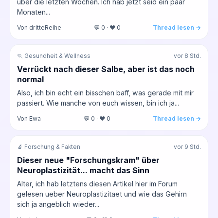
über die letzten Wochen. Ich hab jetzt seid ein paar
Monaten...
Von dritteReihe
💬 0 · ❤️ 0
Thread lesen →
🏃 Gesundheit & Wellness
vor 8 Std.
Verrückt nach dieser Salbe, aber ist das noch
normal
Also, ich bin echt ein bisschen baff, was gerade mit mir
passiert. Wie manche von euch wissen, bin ich ja...
Von Ewa
💬 0 · ❤️ 0
Thread lesen →
🔬 Forschung & Fakten
vor 9 Std.
Dieser neue "Forschungskram" über
Neuroplastizität... macht das Sinn
Alter, ich hab letztens diesen Artikel hier im Forum
gelesen ueber Neuroplastizitaet und wie das Gehirn
sich ja angeblich wieder...