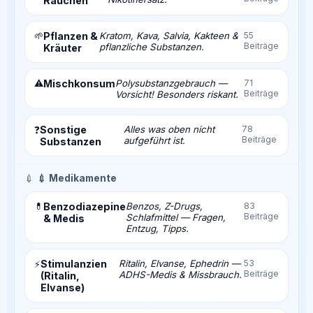
Rauchen
🌱
Pflanzen &
Kratom, Kava, Salvia, Kakteen &
55
Beiträge
pflanzliche Substanzen.
Kräuter
⚠️
Mischkonsum
Polysubstanzgebrauch —
71
Beiträge
Vorsicht! Besonders riskant.
Sonstige
Alles was oben nicht
78
❓
Beiträge
aufgeführt ist.
Substanzen
💉
💉 Medikamente
💊
Benzodiazepine
Benzos, Z-Drugs,
83
Beiträge
Schlafmittel — Fragen,
& Medis
Entzug, Tipps.
Stimulanzien
Ritalin, Elvanse, Ephedrin —
53
⚡
Beiträge
ADHS-Medis & Missbrauch.
(Ritalin,
Elvanse)