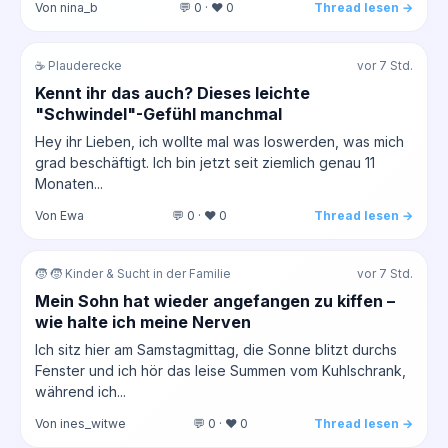
Von nina_b
💬 0 · ❤️ 0
Thread lesen →
☕ Plauderecke
vor 7 Std.
Kennt ihr das auch? Dieses leichte
"Schwindel"-Gefühl manchmal
Hey ihr Lieben, ich wollte mal was loswerden, was mich
grad beschäftigt. Ich bin jetzt seit ziemlich genau 11
Monaten...
Von Ewa
💬 0 · ❤️ 0
Thread lesen →
🧒 🧒 Kinder & Sucht in der Familie
vor 7 Std.
Mein Sohn hat wieder angefangen zu kiffen –
wie halte ich meine Nerven
Ich sitz hier am Samstagmittag, die Sonne blitzt durchs
Fenster und ich hör das leise Summen vom Kuhlschrank,
während ich...
Von ines_witwe
💬 0 · ❤️ 0
Thread lesen →