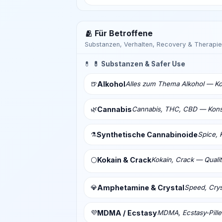
🫂 Für Betroffene
Substanzen, Verhalten, Recovery & Therapie
💊
💊 Substanzen & Safer Use
🍺
Alkohol
Alles zum Thema Alkohol — Ko
🌿
Cannabis
Cannabis, THC, CBD — Konsu
⚗️
Synthetische Cannabinoide
Spice, 
Kokain & Crack
Kokain, Crack — Qualit
⚪
💎
Amphetamine & Crystal
Speed, Crys
💜
MDMA / Ecstasy
MDMA, Ecstasy-Pill