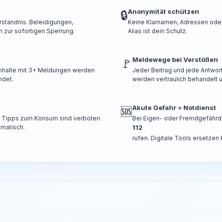
Anonymität schützen
🔒
rständnis. Beleidigungen,
Keine Klarnamen, Adressen oder 
 zur sofortigen Sperrung.
Alias ist dein Schutz.
Meldewege bei Verstößen
🚩
 Inhalte mit 3+ Meldungen werden
Jeder Beitrag und jede Antwor
ndet.
werden vertraulich behandelt u
Akute Gefahr = Notdienst
🆘
er Tipps zum Konsum sind verboten.
Bei Eigen- oder Fremdgefährd
omatisch.
112
rufen. Digitale Tools ersetzen