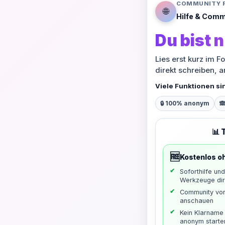
COMMUNITY 
🌐
Hilfe & Comm
Du bist n
Lies erst kurz im F
direkt schreiben, 
Viele Funktionen si
🔒 100% anonym

📊 
🆓
Kostenlos o
Soforthilfe un
Werkzeuge dir
Community vo
anschauen
Kein Klarname 
anonym starte