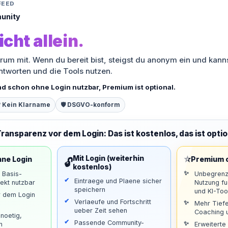
FEED
unity
icht allein.
orum mit. Wenn du bereit bist, steigst du anonym ein und kann
antworten und die Tools nutzen.
nd schon ohne Login nutzbar, Premium ist optional.
 Kein Klarname
🛡️ DSGVO-konform
Transparenz vor dem Login: Das ist kostenlos, das ist optio
⭐
Mit Login (weiterhin
hne Login
Premium o
🔓
kostenlos)
d Basis-
Unbegrenz
Eintraege und Plaene sicher
ekt nutzbar
Nutzung f
speichern
und KI-Too
r dem Login
Verlaeufe und Fortschritt
Mehr Tiefe
ueber Zeit sehen
Coaching u
noetig,
Passende Community-
n
Erweiterte