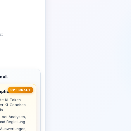
st
nal.
OPTIONAL ⭐
ptional
te KI-Token-
uer KI-Coaches
ls
 bei Analysen,
nd Begleitung
 Auswertungen,