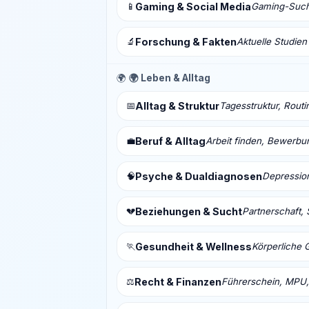
📱
Gaming & Social Media
Gaming-Sucht
🔬
Forschung & Fakten
Aktuelle Studien
🌍
🌍 Leben & Alltag
📅
Alltag & Struktur
Tagesstruktur, Routi
💼
Beruf & Alltag
Arbeit finden, Bewerbu
🧠
Psyche & Dualdiagnosen
Depressio
💔
Beziehungen & Sucht
Partnerschaft, 
🏃
Gesundheit & Wellness
Körperliche 
⚖️
Recht & Finanzen
Führerschein, MPU,