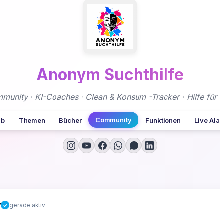
Anonym Suchthilfe
nity · KI-Coaches · Clean & Konsum -Tracker · Hilfe für 
Community
ub
Themen
Bücher
Funktionen
Live Al
y
gerade aktiv
✓