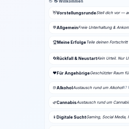
👋
👋 Willkommen
👋
Vorstellungsrunde
Stell dich vor — 
💬
Allgemein
Freie Unterhaltung & Anko
Meine Erfolge
Teile deinen Fortschrit
🏆
🔄
Rückfall & Neustart
Kein Urteil. Nur 
❤️
Für Angehörige
Geschützter Raum für
🍺
Alkohol
Austausch rund um Alkohol
87 
🌿
Cannabis
Austausch rund um Cannabi
📱
Digitale Sucht
Gaming, Social Media, I