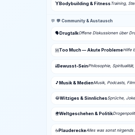
Bodybuilding & Fitness
Training, St
🏋️
💬
💬 Community & Austausch
Drugtalk
Offene Diskussionen über Drog
🗣️
Too Much — Akute Probleme
Hilfe 
🆘
Bewusst-Sein
Philosophie, Spiritualitä
🕯️
🎵
Musik & Medien
Musik, Podcasts, Fil
😂
Witziges & Sinnliches
Sprüche, Joke
Weltgeschehen & Politik
Drogenpolit
🌍
Plauderecke
Alles was sonst nirgends 
☕