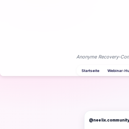
Zum
Inhalt
springen
Anonyme Recovery-Commu
Startseite
Webinar-H
@neelix.communit