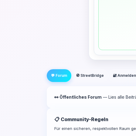
💬 Forum
🧭 StreetBridge
🔐 Anmelden
👀 Öffentliches Forum
— Lies alle Beit
📋 Community-Regeln
Für einen sicheren, respektvollen Raum gel