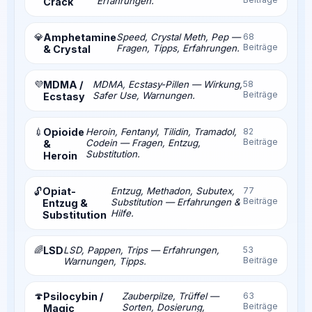
Erfahrungen.
Crack
💎
Amphetamine
Speed, Crystal Meth, Pep —
68
Beiträge
Fragen, Tipps, Erfahrungen.
& Crystal
💜
MDMA /
MDMA, Ecstasy-Pillen — Wirkung,
58
Beiträge
Safer Use, Warnungen.
Ecstasy
💉
Opioide
Heroin, Fentanyl, Tilidin, Tramadol,
82
Beiträge
Codein — Fragen, Entzug,
&
Substitution.
Heroin
Opiat-
Entzug, Methadon, Subutex,
77
🔓
Beiträge
Substitution — Erfahrungen &
Entzug &
Hilfe.
Substitution
🌈
LSD
LSD, Pappen, Trips — Erfahrungen,
53
Beiträge
Warnungen, Tipps.
🍄
Psilocybin /
Zauberpilze, Trüffel —
63
Beiträge
Sorten, Dosierung,
Magic