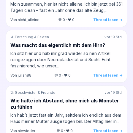
Moin zusammen, hier ist nicht_alleine. Ich bin jetzt bei 361
Tagen clean – fast ein Jahr ohne das alte Zeug,...
Von nicht_alleine
💬 0 · ❤️ 0
Thread lesen →
🔬 Forschung & Fakten
vor 19 Std.
Was macht das eigentlich mit dem Hirn?
Ich sitz hier und hab mir grad wieder so nen Artikel
reingezogen über Neuroplastizität und Sucht. Echt
faszinierend, wie unser...
Von julian88
💬 0 · ❤️ 0
Thread lesen →
🤝 Geschwister & Freunde
vor 19 Std.
Wie halte ich Abstand, ohne mich als Monster
zu fühlen
Ich hab’s jetzt fast ein Jahr, seitdem ich endlich aus dem
Haus meiner Mutter ausgezogen bin. Der Alltag hier in...
Von niewieder
💬 0 · ❤️ 0
Thread lesen →