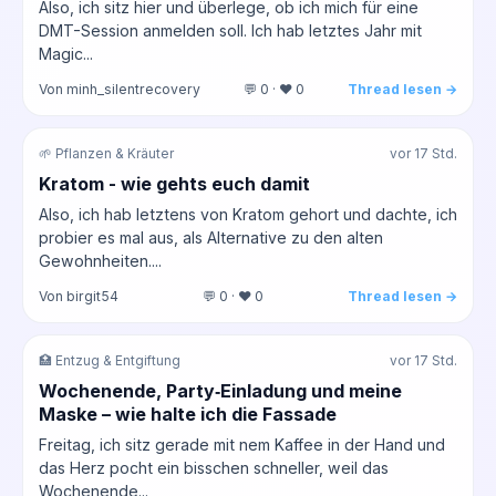
Also, ich sitz hier und überlege, ob ich mich für eine
DMT-Session anmelden soll. Ich hab letztes Jahr mit
Magic...
Von minh_silentrecovery
💬 0 · ❤️ 0
Thread lesen →
🌱 Pflanzen & Kräuter
vor 17 Std.
Kratom - wie gehts euch damit
Also, ich hab letztens von Kratom gehort und dachte, ich
probier es mal aus, als Alternative zu den alten
Gewohnheiten....
Von birgit54
💬 0 · ❤️ 0
Thread lesen →
🏥 Entzug & Entgiftung
vor 17 Std.
Wochenende, Party‑Einladung und meine
Maske – wie halte ich die Fassade
Freitag, ich sitz gerade mit nem Kaffee in der Hand und
das Herz pocht ein bisschen schneller, weil das
Wochenende...