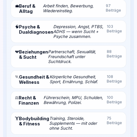
💼
Beruf &
Arbeit finden, Bewerbung,
97
Beiträge
Wiedereinstieg.
Alltag
🧠
Psyche &
Depression, Angst, PTBS,
103
Beiträge
ADHS — wenn Sucht +
Dualdiagnosen
Psyche zusammen.
💔
Beziehungen
Partnerschaft, Sexualität,
88
Beiträge
Freundschaft unter
& Sucht
Suchtdruck.
🏃
Gesundheit &
Körperliche Gesundheit,
108
Beiträge
Sport, Ernährung, Schlaf.
Wellness
⚖️
Recht &
Führerschein, MPU, Schulden,
100
Beiträge
Bewährung, Polizei.
Finanzen
Bodybuilding
Training, Steroide,
75
🏋️
Beiträge
Supplements — mit oder
& Fitness
ohne Sucht.