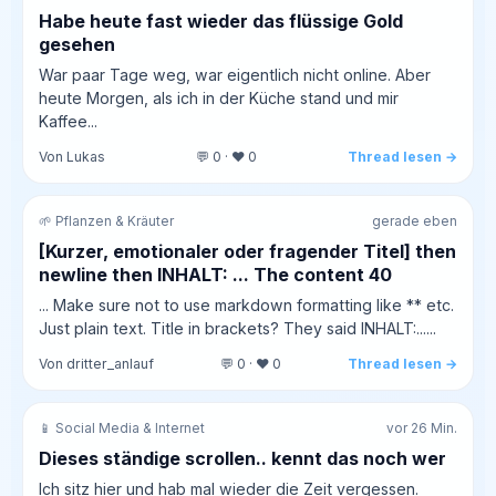
Habe heute fast wieder das flüssige Gold
gesehen
War paar Tage weg, war eigentlich nicht online. Aber
heute Morgen, als ich in der Küche stand und mir
Kaffee...
Von Lukas
💬 0 · ❤️ 0
Thread lesen →
🌱 Pflanzen & Kräuter
gerade eben
[Kurzer, emotionaler oder fragender Titel] then
newline then INHALT: ... The content 40
... Make sure not to use markdown formatting like ** etc.
Just plain text. Title in brackets? They said INHALT:......
Von dritter_anlauf
💬 0 · ❤️ 0
Thread lesen →
📱 Social Media & Internet
vor 26 Min.
Dieses ständige scrollen.. kennt das noch wer
Ich sitz hier und hab mal wieder die Zeit vergessen.