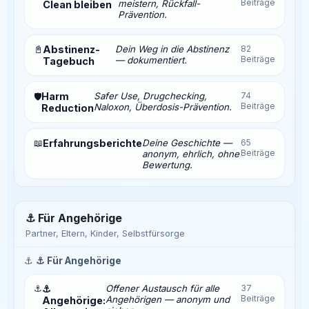
Beiträge
meistern, Rückfall-
Clean bleiben
Prävention.
📓
Abstinenz-
Dein Weg in die Abstinenz
82
Beiträge
— dokumentiert.
Tagebuch
Harm
Safer Use, Drugchecking,
74
🛡️
Beiträge
Naloxon, Überdosis-Prävention.
Reduction
📖
Erfahrungsberichte
Deine Geschichte —
65
Beiträge
anonym, ehrlich, ohne
Bewertung.
⚓ Für Angehörige
Partner, Eltern, Kinder, Selbstfürsorge
⚓
⚓ Für Angehörige
⚓
⚓
Offener Austausch für alle
37
Beiträge
Angehörigen — anonym und
Angehörige: