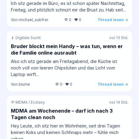
Ich sitz gerade im Büro, es ist schon später Nachmittag,
Freitag, und plötzlich schnürt mir die Brust zu. Hab seit...
Von michael_subfrei
💬 0 · ❤️ 0
Thread lesen →
📱 Digitale Sucht
vor 13 Std.
Bruder blockt mein Handy – was tun, wenn er
die Familie online ausraubt
Also ich sitz gerade am Freitagabend, die Küche ist
noch voll von leeren Chipstüten und das Licht vom
Laptop wirft...
Von blume
💬 0 · ❤️ 0
Thread lesen →
💜 MDMA / Ecstasy
vor 14 Std.
MDMA am Wochenende – darf ich nach 3
Tagen clean noch
Hey Leute, ich sitz hier im Wohnheim, seit drei Tagen
keinen Koks und keinen Schhnaps mehr – fühle mich
schon...