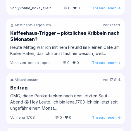
Von yvonne_koks_allein
💬 0 · ❤️ 0
Thread lesen →
📓 Abstinenz-Tagebuch
vor 17 Std.
Kaffeehaus‑Trigger – plötzliches Kribbeln nach
5 Monaten?
Heute Mittag war ich mit nem Freund im kleinen Café am
Kieler Hafen, das ich sonst fast nie besuch, weil...
Von sven_benzo_taper
💬 0 · ❤️ 0
Thread lesen →
⚠️ Mischkonsum
vor 17 Std.
Beitrag
OMG, diese Panikattacken nach dem letzten Sauf-
Abend 😭 Hey Leute, ich bin lena_1703. Ich bin jetzt seit
ungefähr einem Monat...
Von lena_1703
💬 0 · ❤️ 0
Thread lesen →