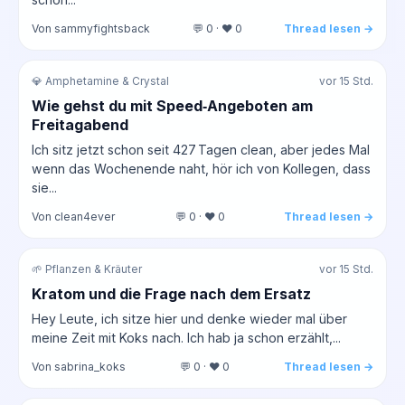
Von sammyfightsback
💬 0 · ❤️ 0
Thread lesen →
💎 Amphetamine & Crystal
vor 15 Std.
Wie gehst du mit Speed‑Angeboten am
Freitagabend
Ich sitz jetzt schon seit 427 Tagen clean, aber jedes Mal
wenn das Wochenende naht, hör ich von Kollegen, dass
sie...
Von clean4ever
💬 0 · ❤️ 0
Thread lesen →
🌱 Pflanzen & Kräuter
vor 15 Std.
Kratom und die Frage nach dem Ersatz
Hey Leute, ich sitze hier und denke wieder mal über
meine Zeit mit Koks nach. Ich hab ja schon erzählt,...
Von sabrina_koks
💬 0 · ❤️ 0
Thread lesen →