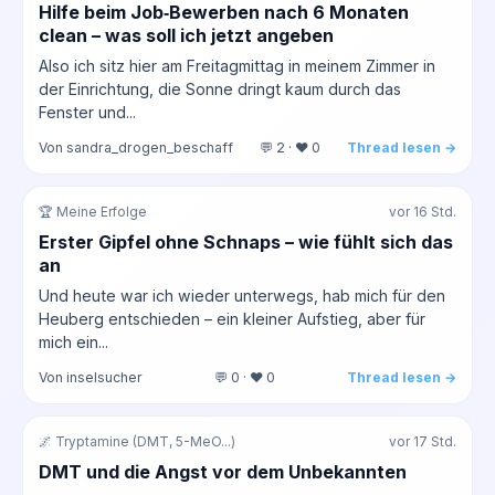
Hilfe beim Job‑Bewerben nach 6 Monaten
clean – was soll ich jetzt angeben
Also ich sitz hier am Freitagmittag in meinem Zimmer in
der Einrichtung, die Sonne dringt kaum durch das
Fenster und...
Von sandra_drogen_beschaff
💬 2 · ❤️ 0
Thread lesen →
🏆 Meine Erfolge
vor 16 Std.
Erster Gipfel ohne Schnaps – wie fühlt sich das
an
Und heute war ich wieder unterwegs, hab mich für den
Heuberg entschieden – ein kleiner Aufstieg, aber für
mich ein...
Von inselsucher
💬 0 · ❤️ 0
Thread lesen →
🌌 Tryptamine (DMT, 5-MeO...)
vor 17 Std.
DMT und die Angst vor dem Unbekannten