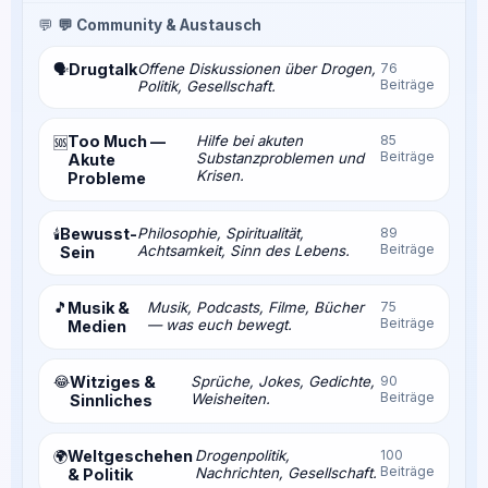
💬
💬 Community & Austausch
Drugtalk
Offene Diskussionen über Drogen,
76
🗣️
Beiträge
Politik, Gesellschaft.
Too Much —
Hilfe bei akuten
85
🆘
Beiträge
Substanzproblemen und
Akute
Krisen.
Probleme
Bewusst-
Philosophie, Spiritualität,
89
🕯️
Beiträge
Achtsamkeit, Sinn des Lebens.
Sein
🎵
Musik &
Musik, Podcasts, Filme, Bücher
75
Beiträge
— was euch bewegt.
Medien
😂
Witziges &
Sprüche, Jokes, Gedichte,
90
Beiträge
Weisheiten.
Sinnliches
Weltgeschehen
Drogenpolitik,
100
🌍
Beiträge
Nachrichten, Gesellschaft.
& Politik