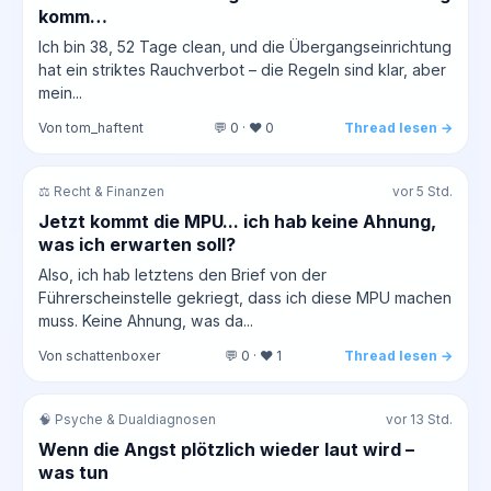
komm…
Ich bin 38, 52 Tage clean, und die Übergangseinrichtung
hat ein striktes Rauchverbot – die Regeln sind klar, aber
mein...
Von tom_haftent
💬 0 · ❤️ 0
Thread lesen →
⚖️ Recht & Finanzen
vor 5 Std.
Jetzt kommt die MPU... ich hab keine Ahnung,
was ich erwarten soll?
Also, ich hab letztens den Brief von der
Führerscheinstelle gekriegt, dass ich diese MPU machen
muss. Keine Ahnung, was da...
Von schattenboxer
💬 0 · ❤️ 1
Thread lesen →
🧠 Psyche & Dualdiagnosen
vor 13 Std.
Wenn die Angst plötzlich wieder laut wird –
was tun