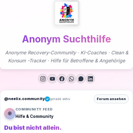
Zum
Inhalt
springen
Anonym Suchthilfe
Anonyme Recovery-Community · KI-Coaches · Clean &
Konsum -Tracker · Hilfe für Betroffene & Angehörige
@neelix.community
gerade aktiv
Forum ansehen
✓
COMMUNITY FEED
🌐
Hilfe & Community
Du bist nicht allein.