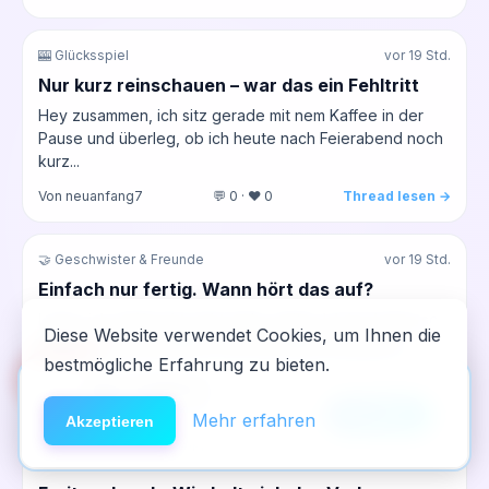
🎰 Glücksspiel
vor 19 Std.
Nur kurz reinschauen – war das ein Fehltritt
Hey zusammen, ich sitz gerade mit nem Kaffee in der
Pause und überleg, ob ich heute nach Feierabend noch
kurz...
Von neuanfang7
💬 0 · ❤️ 0
Thread lesen →
🤝 Geschwister & Freunde
vor 19 Std.
Einfach nur fertig. Wann hört das auf?
Leute, ich weiß echt nicht mehr weiter. Ich bin heute so
Diese Website verwendet Cookies, um Ihnen die
müde, kaum geschlafen, weil das Baby die ganze
bestmögliche Erfahrung zu bieten.
Nacht...
🆘
Hilfe
App installieren
Von Sarah
💬 0 · ❤️ 0
Thread lesen →
×
NeelixberliN auf dem Homescreen —
Anleitung
Mehr erfahren
Akzeptieren
wie eine echte App.
🏥 Entzug & Entgiftung
vor 19 Std.