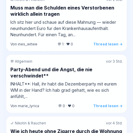
Muss man die Schulden eines Verstorbenen
wirklich allein tragen
Ich sitz hier und schaue auf diese Mahnung — wieder
neunhundert Euro fur den Krankenhausaufenthalt.
Neunhundert. Für einen Tag, an...
Von ines_witwe
💬 1 · ❤️ 0
Thread lesen →
💬 Allgemein
vor 3 Std.
Party-Abend und die Angst, die nie
verschwindet**
INHALT**: Hall, ihr habt die Dezemberparty mit eurem
WM in der Hand? Ich hab grad gehatt, wie es sich
anfühlt,...
Von marie_lyrica
💬 0 · ❤️ 0
Thread lesen →
🚬 Nikotin & Rauchen
vor 4 Std.
Wie ich heute ohne Zigarre durch die Wohnung