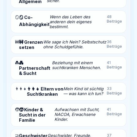
sicher.
Allgemein
Wenn das Leben des
48
🪞
🪞 Co-
Beiträge
anderen dein eigenes
Abhängigkeit
bestimmt.
🚧
🚧 Grenzen
Wie sage ich Nein? Selbstschutz
36
Beiträge
ohne Schuldgefühle.
setzen
💑
💑
Beziehung mit einem
41
Beiträge
suchtkranken Menschen.
Partnerschaft
& Sucht
👨‍👩‍👧
👨‍👩‍👧 Eltern von
Mein Kind ist süchtig
33
Beiträge
— was kann ich tun?
Suchtkranken
🧒
🧒 Kinder &
Aufwachsen mit Sucht,
41
Beiträge
NACOA, Erwachsene
Sucht in der
Kinder.
Familie
🤝
Geschwister
Geschwister, Freunde,
37