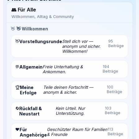
👥 Für Alle
Willkommen, Alltag & Community
👋
👋 Willkommen
👋
Vorstellungsrunde
Stell dich vor —
95
Beiträge
anonym und sicher.
Willkommen!
💬
Allgemein
Freie Unterhaltung &
194
Beiträge
Ankommen.
Meine
Teile deinen Fortschritt —
100
🏆
Beiträge
anonym & sicher.
Erfolge
🔄
Rückfall &
Kein Urteil. Nur
103
Beiträge
Unterstützung.
Neustart
❤️
Für
Geschützter Raum für Familien
113
Beiträge
& Freunde
Angehörige