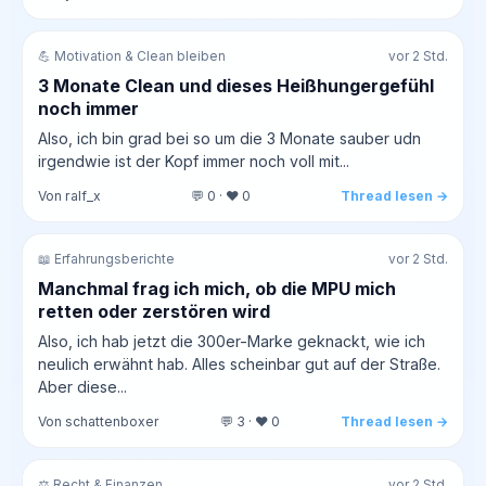
💪 Motivation & Clean bleiben
vor 2 Std.
3 Monate Clean und dieses Heißhungergefühl
noch immer
Also, ich bin grad bei so um die 3 Monate sauber udn
irgendwie ist der Kopf immer noch voll mit...
Von ralf_x
💬 0 · ❤️ 0
Thread lesen →
📖 Erfahrungsberichte
vor 2 Std.
Manchmal frag ich mich, ob die MPU mich
retten oder zerstören wird
Also, ich hab jetzt die 300er-Marke geknackt, wie ich
neulich erwähnt hab. Alles scheinbar gut auf der Straße.
Aber diese...
Von schattenboxer
💬 3 · ❤️ 0
Thread lesen →
⚖️ Recht & Finanzen
vor 2 Std.