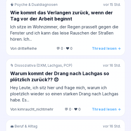
🧠 Psyche & Dualdiagnosen
vor 15 Std.
Wie kommt das Verlangen zurück, wenn der
Tag vor der Arbeit beginnt
Ich sitze im Wohnzimmer, der Regen prasselt gegen die
Fenster und ich kann das leise Rauschen der Straßen
hören. Ich...
Von dritteReihe
💬 0 · ❤️ 0
Thread lesen →
🌀 Dissoziativa (DXM, Lachgas, PCP)
vor 16 Std.
Warum kommt der Drang nach Lachgas so
plötzlich zurück?? 😔
Hey Leute, ich sitz hier und frage mich, warum ich
ploetzlich wieder so einen starken Drang nach Lachgas
habe. Es...
Von kimraucht_nichtmehr
💬 0 · ❤️ 0
Thread lesen →
💼 Beruf & Alltag
vor 16 Std.