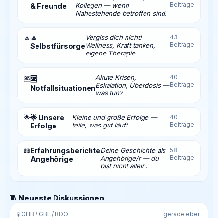
Beiträge
Kollegen — wenn
& Freunde
Nahestehende betroffen sind.
🧘
🧘
Vergiss dich nicht!
43
Beiträge
Wellness, Kraft tanken,
Selbstfürsorge
eigene Therapie.
Akute Krisen,
40
🆘
🆘
Beiträge
Eskalation, Überdosis —
Notfallsituationen
was tun?
🌟
🌟 Unsere
Kleine und große Erfolge —
40
Beiträge
teile, was gut läuft.
Erfolge
📖
Erfahrungsberichte
Deine Geschichte als
58
Beiträge
Angehörige/r — du
Angehörige
bist nicht allein.
🧵 Neueste Diskussionen
🧪 GHB / GBL / BDO
gerade eben