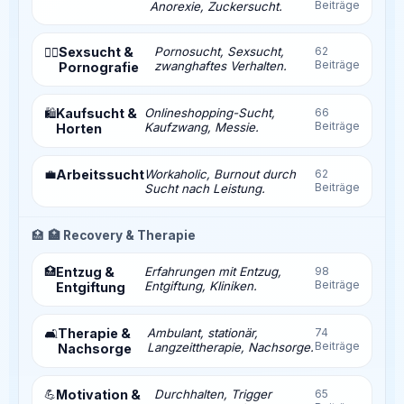
Beiträge
Anorexie, Zuckersucht.
Sexsucht &
Pornosucht, Sexsucht,
62
❤️‍🔥
Beiträge
zwanghaftes Verhalten.
Pornografie
Kaufsucht &
Onlineshopping-Sucht,
66
🛍️
Beiträge
Kaufzwang, Messie.
Horten
💼
Arbeitssucht
Workaholic, Burnout durch
62
Beiträge
Sucht nach Leistung.
🏥
🏥 Recovery & Therapie
🏥
Entzug &
Erfahrungen mit Entzug,
98
Beiträge
Entgiftung, Kliniken.
Entgiftung
Therapie &
Ambulant, stationär,
74
🛋️
Beiträge
Langzeittherapie, Nachsorge.
Nachsorge
💪
Motivation &
Durchhalten, Trigger
65