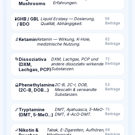
Erfahrungen.
Mushrooms
🧪
GHB / GBL
Liquid Ecstasy — Dosierung,
56
Beiträge
Qualität, Abhängigkeit.
/ BDO
🔬
Ketamin
Ketamin — Wirkung, K-Hole,
62
Beiträge
medizinische Nutzung.
🌀
Dissoziativa
DXM, Lachgas, PCP und
72
Beiträge
andere dissoziativ wirkende
(DXM,
Substanzen.
Lachgas, PCP)
🔮
Phenethylamine
2C-B, 2C-I, DOB,
53
Beiträge
Mescalin & verwandte
(2C-B, DOB...)
Substanzen.
🌌
Tryptamine
DMT, Ayahuasca, 5-MeO-
75
Beiträge
DMT, 4-AcO-DMT.
(DMT, 5-MeO...)
🚬
Nikotin &
Tabak, E-Zigaretten, Aufhören,
66
Beiträge
Nikotinersatz.