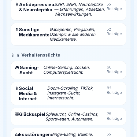
🧬
Antidepressiva
SSRI, SNRI, Neuroleptika
55
Beiträge
— Erfahrungen, Absetzen,
& Neuroleptika
Wechselwirkungen.
💊
Sonstige
Gabapentin, Pregabalin,
52
Beiträge
Ozempic & alle anderen
Medikamente
Medikamente.
📱
📱 Verhaltenssüchte
Gaming-
Online-Gaming, Zocken,
60
🎮
Beiträge
Computerspielsucht.
Sucht
📱
Social
Doom-Scrolling, TikTok,
82
Beiträge
Instagram-Sucht,
Media &
Internetsucht.
Internet
🎰
Glücksspiel
Spielsucht, Online-Casinos,
75
Beiträge
Sportwetten, Automaten.
🍰
Essstörungen
Binge-Eating, Bulimie,
55