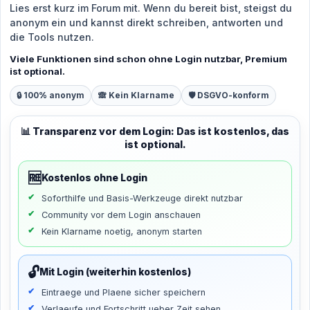
Lies erst kurz im Forum mit. Wenn du bereit bist, steigst du
anonym ein und kannst direkt schreiben, antworten und
die Tools nutzen.
Viele Funktionen sind schon ohne Login nutzbar, Premium
ist optional.
🔒 100% anonym
🙈 Kein Klarname
🛡️ DSGVO-konform
📊 Transparenz vor dem Login: Das ist kostenlos, das
ist optional.
🆓
Kostenlos ohne Login
Soforthilfe und Basis-Werkzeuge direkt nutzbar
Community vor dem Login anschauen
Kein Klarname noetig, anonym starten
🔓
Mit Login (weiterhin kostenlos)
Eintraege und Plaene sicher speichern
Verlaeufe und Fortschritt ueber Zeit sehen