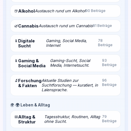
🍺
Alkohol
Austausch rund um Alkohol
90 Beiträge
🌿
Cannabis
Austausch rund um Cannabis
81 Beiträge
📱
Digitale
Gaming, Social Media,
78
Beiträge
Internet
Sucht
📱
Gaming &
Gaming-Sucht, Social
93
Beiträge
Media, Internetsucht.
Social Media
🔬
Forschung
Aktuelle Studien zur
96
Beiträge
Suchtforschung — kuratiert, in
& Fakten
Laiensprache.
🌍
🌍 Leben & Alltag
📅
Alltag &
Tagesstruktur, Routinen, Alltag
79
Beiträge
ohne Sucht.
Struktur