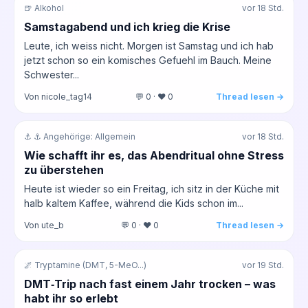
🍺 Alkohol
vor 18 Std.
Samstagabend und ich krieg die Krise
Leute, ich weiss nicht. Morgen ist Samstag und ich hab
jetzt schon so ein komisches Gefuehl im Bauch. Meine
Schwester...
Von nicole_tag14
💬 0 · ❤️ 0
Thread lesen →
⚓ ⚓ Angehörige: Allgemein
vor 18 Std.
Wie schafft ihr es, das Abendritual ohne Stress
zu überstehen
Heute ist wieder so ein Freitag, ich sitz in der Küche mit
halb kaltem Kaffee, während die Kids schon im...
Von ute_b
💬 0 · ❤️ 0
Thread lesen →
🌌 Tryptamine (DMT, 5-MeO...)
vor 19 Std.
DMT‑Trip nach fast einem Jahr trocken – was
habt ihr so erlebt