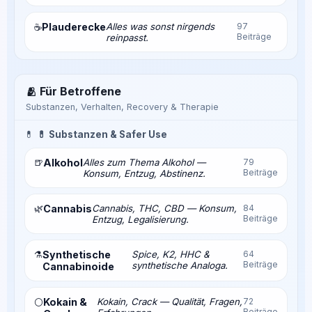
Plauderecke
Alles was sonst nirgends
97
☕
Beiträge
reinpasst.
🫂 Für Betroffene
Substanzen, Verhalten, Recovery & Therapie
💊
💊 Substanzen & Safer Use
🍺
Alkohol
Alles zum Thema Alkohol —
79
Beiträge
Konsum, Entzug, Abstinenz.
🌿
Cannabis
Cannabis, THC, CBD — Konsum,
84
Beiträge
Entzug, Legalisierung.
⚗️
Synthetische
Spice, K2, HHC &
64
Beiträge
synthetische Analoga.
Cannabinoide
Kokain &
Kokain, Crack — Qualität, Fragen,
72
⚪
Beiträge