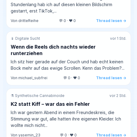
Stundenlang hab ich auf diesen kleinen Bildschirm
gestarrt, erst TikTok,...
Von dritteReihe
💬 0 · ❤️ 0
Thread lesen →
📱 Digitale Sucht
vor 1 Std.
Wenn die Reels dich nachts wieder
runterziehen
Ich sitz hier gerade auf der Couch und hab echt keinen
Bock mehr auf das ewige Scrollen. Kenn das Problem?...
Von michael_subfrei
💬 0 · ❤️ 0
Thread lesen →
⚗️ Synthetische Cannabinoide
vor 2 Std.
K2 statt Kiff – war das ein Fehler
Ich war gestern Abend in einem Freundeskreis, die
Stimmung war gut, alle hatten ihre eigenen Kleider. Ich
wollte mich nicht...
Von yasemin_23
💬 0 · ❤️ 0
Thread lesen →