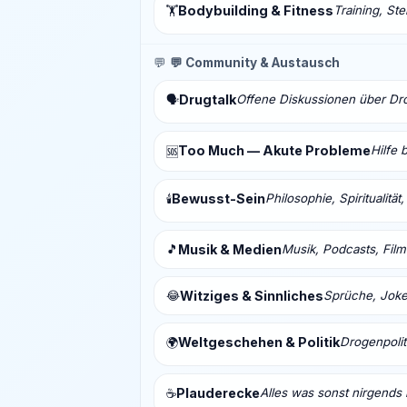
Bodybuilding & Fitness
Training, St
🏋️
💬
💬 Community & Austausch
Drugtalk
Offene Diskussionen über Drog
🗣️
Too Much — Akute Probleme
Hilfe 
🆘
Bewusst-Sein
Philosophie, Spiritualitä
🕯️
🎵
Musik & Medien
Musik, Podcasts, Fil
😂
Witziges & Sinnliches
Sprüche, Joke
Weltgeschehen & Politik
Drogenpolit
🌍
Plauderecke
Alles was sonst nirgends 
☕