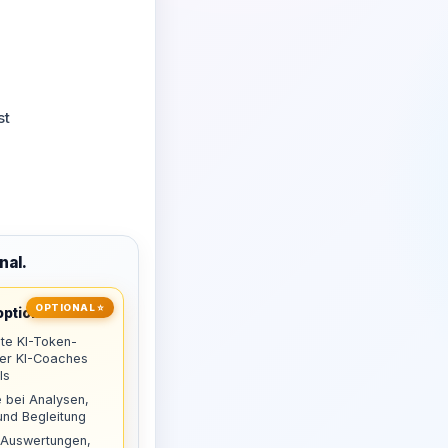
st
nal.
OPTIONAL ⭐
ptional
te KI-Token-
uer KI-Coaches
ls
 bei Analysen,
nd Begleitung
 Auswertungen,