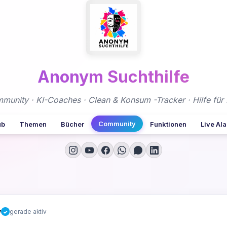
Anonym Suchthilfe
nity · KI-Coaches · Clean & Konsum -Tracker · Hilfe für 
Community
ub
Themen
Bücher
Funktionen
Live Al
y
gerade aktiv
✓