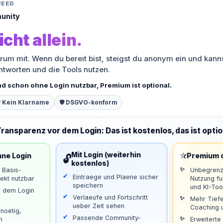
FEED
unity
icht allein.
orum mit. Wenn du bereit bist, steigst du anonym ein und kann
antworten und die Tools nutzen.
nd schon ohne Login nutzbar, Premium ist optional.
 Kein Klarname
🛡️ DSGVO-konform
Transparenz vor dem Login: Das ist kostenlos, das ist optio
⭐
Mit Login (weiterhin
hne Login
Premium o
🔓
kostenlos)
d Basis-
Unbegrenz
Eintraege und Plaene sicher
ekt nutzbar
Nutzung f
speichern
und KI-Too
r dem Login
Verlaeufe und Fortschritt
Mehr Tiefe
ueber Zeit sehen
Coaching u
noetig,
Passende Community-
n
Erweiterte