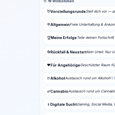
👋
👋 Willkommen
👋
Vorstellungsrunde
Stell dich vor — 
💬
Allgemein
Freie Unterhaltung & Anko
Meine Erfolge
Teile deinen Fortschrit
🏆
🔄
Rückfall & Neustart
Kein Urteil. Nur 
❤️
Für Angehörige
Geschützter Raum für
🍺
Alkohol
Austausch rund um Alkohol
92 
🌿
Cannabis
Austausch rund um Cannabi
📱
Digitale Sucht
Gaming, Social Media, I