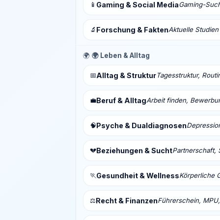
📱
Gaming & Social Media
Gaming-Sucht
🔬
Forschung & Fakten
Aktuelle Studien
🌍
🌍 Leben & Alltag
📅
Alltag & Struktur
Tagesstruktur, Routi
💼
Beruf & Alltag
Arbeit finden, Bewerbu
🧠
Psyche & Dualdiagnosen
Depressio
💔
Beziehungen & Sucht
Partnerschaft, 
🏃
Gesundheit & Wellness
Körperliche 
⚖️
Recht & Finanzen
Führerschein, MPU,