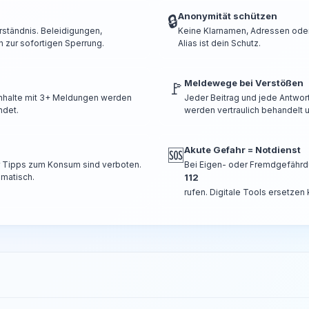
Anonymität schützen
🔒
rständnis. Beleidigungen,
Keine Klarnamen, Adressen oder 
 zur sofortigen Sperrung.
Alias ist dein Schutz.
Meldewege bei Verstößen
🚩
 Inhalte mit 3+ Meldungen werden
Jeder Beitrag und jede Antwor
ndet.
werden vertraulich behandelt u
Akute Gefahr = Notdienst
🆘
er Tipps zum Konsum sind verboten.
Bei Eigen- oder Fremdgefährd
omatisch.
112
rufen. Digitale Tools ersetzen