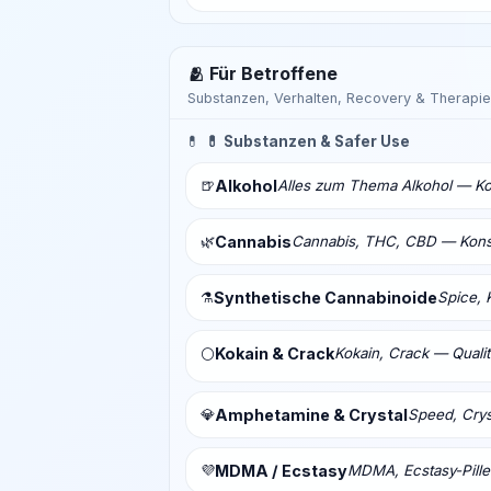
🫂 Für Betroffene
Substanzen, Verhalten, Recovery & Therapie
💊
💊 Substanzen & Safer Use
🍺
Alkohol
Alles zum Thema Alkohol — Ko
🌿
Cannabis
Cannabis, THC, CBD — Konsu
⚗️
Synthetische Cannabinoide
Spice, 
Kokain & Crack
Kokain, Crack — Qualit
⚪
💎
Amphetamine & Crystal
Speed, Crys
💜
MDMA / Ecstasy
MDMA, Ecstasy-Pill