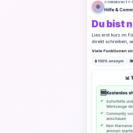
COMMUNITY 
🌐
Hilfe & Comm
Du bist n
Lies erst kurz im F
direkt schreiben, 
Viele Funktionen si
🔒 100% anonym

📊 
🆓
Kostenlos o
Soforthilfe un
Werkzeuge dir
Community vo
anschauen
Kein Klarname 
anonym starte