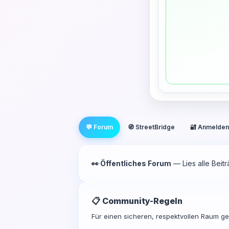
💬 Forum
🧭 StreetBridge
🔐 Anmelden
👀 Öffentliches Forum
— Lies alle Beit
📋 Community-Regeln
Für einen sicheren, respektvollen Raum gel