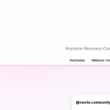
Zum
Inhalt
springen
Anonyme Recovery-Commu
Startseite
Webinar-H
@neelix.communit