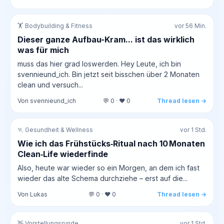
🏋️ Bodybuilding & Fitness
vor 56 Min.
Dieser ganze Aufbau-Kram... ist das wirklich
was für mich
muss das hier grad loswerden. Hey Leute, ich bin
svennieund_ich. Bin jetzt seit bisschen über 2 Monaten
clean und versuch...
Von svennieund_ich
💬 0 · ❤️ 0
Thread lesen →
🏃 Gesundheit & Wellness
vor 1 Std.
Wie ich das Frühstücks‑Ritual nach 10 Monaten
Clean‑Life wiederfinde
Also, heute war wieder so ein Morgen, an dem ich fast
wieder das alte Schema durchziehe – erst auf die...
Von Lukas
💬 0 · ❤️ 0
Thread lesen →
👋 Vorstellungsrunde
vor 1 Std.