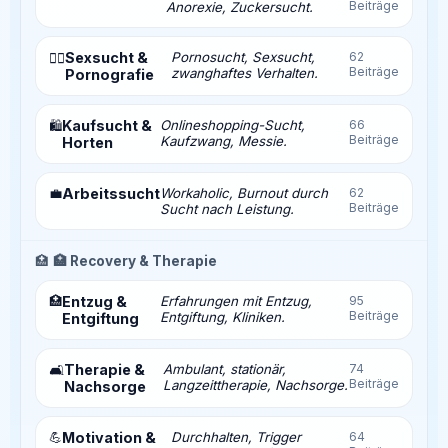
Beiträge
Anorexie, Zuckersucht.
Sexsucht &
Pornosucht, Sexsucht,
62
❤️‍🔥
Beiträge
zwanghaftes Verhalten.
Pornografie
Kaufsucht &
Onlineshopping-Sucht,
66
🛍️
Beiträge
Kaufzwang, Messie.
Horten
💼
Arbeitssucht
Workaholic, Burnout durch
62
Beiträge
Sucht nach Leistung.
🏥
🏥 Recovery & Therapie
🏥
Entzug &
Erfahrungen mit Entzug,
95
Beiträge
Entgiftung, Kliniken.
Entgiftung
Therapie &
Ambulant, stationär,
74
🛋️
Beiträge
Langzeittherapie, Nachsorge.
Nachsorge
💪
Motivation &
Durchhalten, Trigger
64