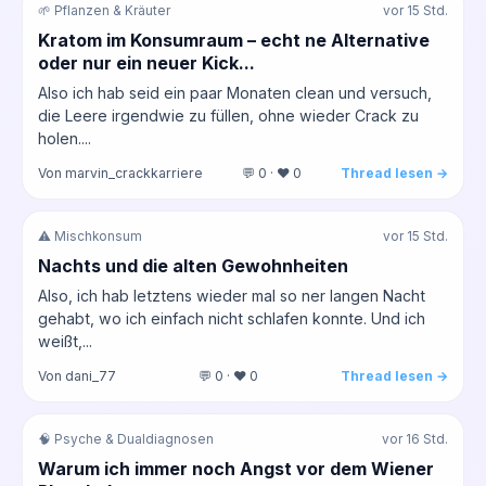
🌱 Pflanzen & Kräuter
vor 15 Std.
Kratom im Konsumraum – echt ne Alternative
oder nur ein neuer Kick...
Also ich hab seid ein paar Monaten clean und versuch,
die Leere irgendwie zu füllen, ohne wieder Crack zu
holen....
Von marvin_crackkarriere
💬 0 · ❤️ 0
Thread lesen →
⚠️ Mischkonsum
vor 15 Std.
Nachts und die alten Gewohnheiten
Also, ich hab letztens wieder mal so ner langen Nacht
gehabt, wo ich einfach nicht schlafen konnte. Und ich
weißt,...
Von dani_77
💬 0 · ❤️ 0
Thread lesen →
🧠 Psyche & Dualdiagnosen
vor 16 Std.
Warum ich immer noch Angst vor dem Wiener