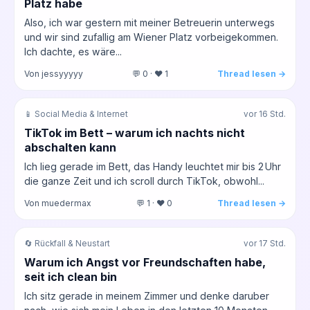
Platz habe
Also, ich war gestern mit meiner Betreuerin unterwegs
und wir sind zufallig am Wiener Platz vorbeigekommen.
Ich dachte, es wäre...
Von jessyyyyy
💬 0 · ❤️ 1
Thread lesen →
📱 Social Media & Internet
vor 16 Std.
TikTok im Bett – warum ich nachts nicht
abschalten kann
Ich lieg gerade im Bett, das Handy leuchtet mir bis 2 Uhr
die ganze Zeit und ich scroll durch TikTok, obwohl...
Von muedermax
💬 1 · ❤️ 0
Thread lesen →
🔄 Rückfall & Neustart
vor 17 Std.
Warum ich Angst vor Freundschaften habe,
seit ich clean bin
Ich sitz gerade in meinem Zimmer und denke daruber