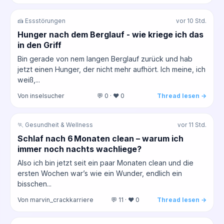
🍰 Essstörungen
vor 10 Std.
Hunger nach dem Berglauf - wie kriege ich das
in den Griff
Bin gerade von nem langen Berglauf zurück und hab
jetzt einen Hunger, der nicht mehr aufhört. Ich meine, ich
weiß,...
Von inselsucher
💬 0 · ❤️ 0
Thread lesen →
🏃 Gesundheit & Wellness
vor 11 Std.
Schlaf nach 6 Monaten clean – warum ich
immer noch nachts wachliege?
Also ich bin jetzt seit ein paar Monaten clean und die
ersten Wochen war’s wie ein Wunder, endlich ein
bisschen...
Von marvin_crackkarriere
💬 11 · ❤️ 0
Thread lesen →