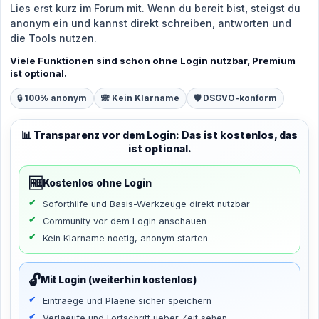
Lies erst kurz im Forum mit. Wenn du bereit bist, steigst du
anonym ein und kannst direkt schreiben, antworten und
die Tools nutzen.
Viele Funktionen sind schon ohne Login nutzbar, Premium
ist optional.
🔒 100% anonym
🙈 Kein Klarname
🛡️ DSGVO-konform
📊 Transparenz vor dem Login: Das ist kostenlos, das
ist optional.
🆓
Kostenlos ohne Login
Soforthilfe und Basis-Werkzeuge direkt nutzbar
Community vor dem Login anschauen
Kein Klarname noetig, anonym starten
🔓
Mit Login (weiterhin kostenlos)
Eintraege und Plaene sicher speichern
Verlaeufe und Fortschritt ueber Zeit sehen