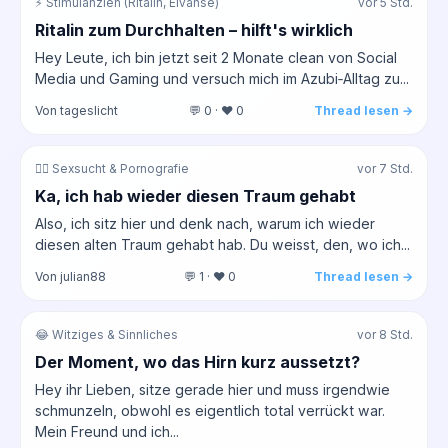
⚡ Stimulanzien (Ritalin, Elvanse)
vor 5 Std.
Ritalin zum Durchhalten – hilft's wirklich
Hey Leute, ich bin jetzt seit 2 Monate clean von Social
Media und Gaming und versuch mich im Azubi‑Alltag zu...
Von tageslicht
💬 0 · ❤️ 0
Thread lesen →
❤️‍🔥 Sexsucht & Pornografie
vor 7 Std.
Ka, ich hab wieder diesen Traum gehabt
Also, ich sitz hier und denk nach, warum ich wieder
diesen alten Traum gehabt hab. Du weisst, den, wo ich...
Von julian88
💬 1 · ❤️ 0
Thread lesen →
😂 Witziges & Sinnliches
vor 8 Std.
Der Moment, wo das Hirn kurz aussetzt?
Hey ihr Lieben, sitze gerade hier und muss irgendwie
schmunzeln, obwohl es eigentlich total verrückt war.
Mein Freund und ich...