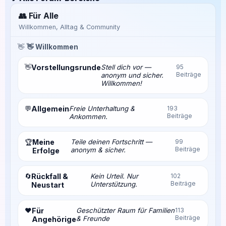
👥 Für Alle
Willkommen, Alltag & Community
👋
👋 Willkommen
👋
Vorstellungsrunde
Stell dich vor —
95
Beiträge
anonym und sicher.
Willkommen!
💬
Allgemein
Freie Unterhaltung &
193
Beiträge
Ankommen.
Meine
Teile deinen Fortschritt —
99
🏆
Beiträge
anonym & sicher.
Erfolge
🔄
Rückfall &
Kein Urteil. Nur
102
Beiträge
Unterstützung.
Neustart
❤️
Für
Geschützter Raum für Familien
113
Beiträge
& Freunde
Angehörige