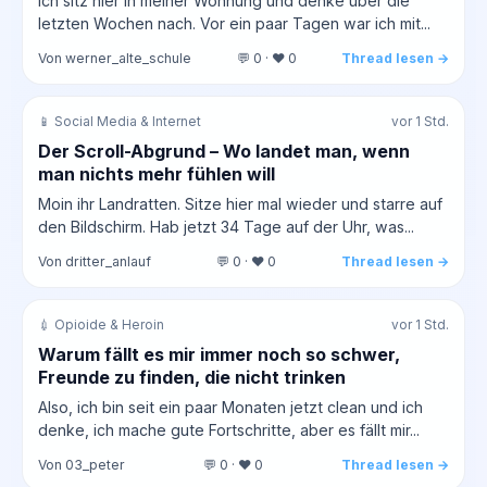
Ich sitz hier in meiner Wohnung und denke über die
letzten Wochen nach. Vor ein paar Tagen war ich mit...
Von werner_alte_schule
💬 0 · ❤️ 0
Thread lesen →
📱 Social Media & Internet
vor 1 Std.
Der Scroll-Abgrund – Wo landet man, wenn
man nichts mehr fühlen will
Moin ihr Landratten. Sitze hier mal wieder und starre auf
den Bildschirm. Hab jetzt 34 Tage auf der Uhr, was...
Von dritter_anlauf
💬 0 · ❤️ 0
Thread lesen →
💉 Opioide & Heroin
vor 1 Std.
Warum fällt es mir immer noch so schwer,
Freunde zu finden, die nicht trinken
Also, ich bin seit ein paar Monaten jetzt clean und ich
denke, ich mache gute Fortschritte, aber es fällt mir...
Von 03_peter
💬 0 · ❤️ 0
Thread lesen →