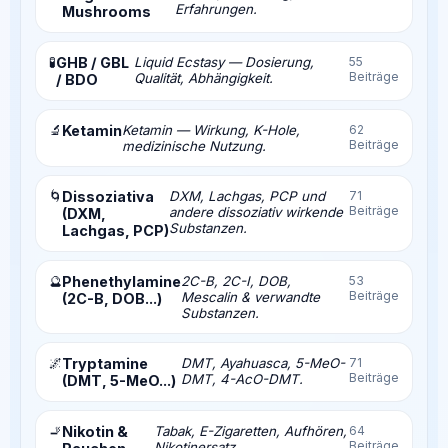
Erfahrungen.
Mushrooms
🧪
GHB / GBL
Liquid Ecstasy — Dosierung,
55
Beiträge
Qualität, Abhängigkeit.
/ BDO
🔬
Ketamin
Ketamin — Wirkung, K-Hole,
62
Beiträge
medizinische Nutzung.
🌀
Dissoziativa
DXM, Lachgas, PCP und
71
Beiträge
andere dissoziativ wirkende
(DXM,
Substanzen.
Lachgas, PCP)
🔮
Phenethylamine
2C-B, 2C-I, DOB,
53
Beiträge
Mescalin & verwandte
(2C-B, DOB...)
Substanzen.
🌌
Tryptamine
DMT, Ayahuasca, 5-MeO-
71
Beiträge
DMT, 4-AcO-DMT.
(DMT, 5-MeO...)
🚬
Nikotin &
Tabak, E-Zigaretten, Aufhören,
64
Beiträge
Nikotinersatz.