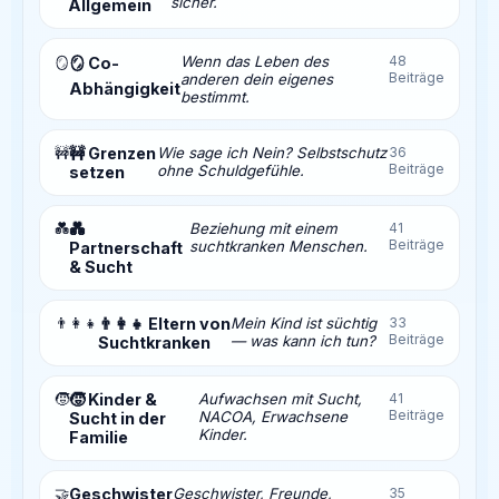
sicher.
Allgemein
Wenn das Leben des
48
🪞
🪞 Co-
Beiträge
anderen dein eigenes
Abhängigkeit
bestimmt.
🚧
🚧 Grenzen
Wie sage ich Nein? Selbstschutz
36
Beiträge
ohne Schuldgefühle.
setzen
💑
💑
Beziehung mit einem
41
Beiträge
suchtkranken Menschen.
Partnerschaft
& Sucht
👨‍👩‍👧
👨‍👩‍👧 Eltern von
Mein Kind ist süchtig
33
Beiträge
— was kann ich tun?
Suchtkranken
🧒
🧒 Kinder &
Aufwachsen mit Sucht,
41
Beiträge
NACOA, Erwachsene
Sucht in der
Kinder.
Familie
🤝
Geschwister
Geschwister, Freunde,
35