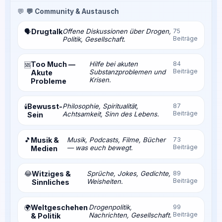
💬
💬 Community & Austausch
Drugtalk
Offene Diskussionen über Drogen,
75
🗣️
Beiträge
Politik, Gesellschaft.
Too Much —
Hilfe bei akuten
84
🆘
Beiträge
Substanzproblemen und
Akute
Krisen.
Probleme
Bewusst-
Philosophie, Spiritualität,
87
🕯️
Beiträge
Achtsamkeit, Sinn des Lebens.
Sein
🎵
Musik &
Musik, Podcasts, Filme, Bücher
73
Beiträge
— was euch bewegt.
Medien
😂
Witziges &
Sprüche, Jokes, Gedichte,
89
Beiträge
Weisheiten.
Sinnliches
Weltgeschehen
Drogenpolitik,
99
🌍
Beiträge
Nachrichten, Gesellschaft.
& Politik