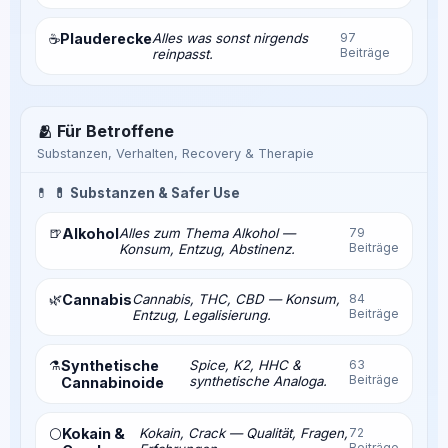
Plauderecke
Alles was sonst nirgends
97
☕
Beiträge
reinpasst.
🫂 Für Betroffene
Substanzen, Verhalten, Recovery & Therapie
💊
💊 Substanzen & Safer Use
🍺
Alkohol
Alles zum Thema Alkohol —
79
Beiträge
Konsum, Entzug, Abstinenz.
🌿
Cannabis
Cannabis, THC, CBD — Konsum,
84
Beiträge
Entzug, Legalisierung.
⚗️
Synthetische
Spice, K2, HHC &
63
Beiträge
synthetische Analoga.
Cannabinoide
Kokain &
Kokain, Crack — Qualität, Fragen,
72
⚪
Beiträge