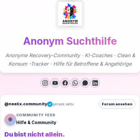
Zum
Inhalt
springen
Anonym Suchthilfe
Anonyme Recovery-Community · KI-Coaches · Clean &
Konsum -Tracker · Hilfe für Betroffene & Angehörige
@neelix.community
gerade aktiv
Forum ansehen
✓
COMMUNITY FEED
🌐
Hilfe & Community
Du bist nicht allein.