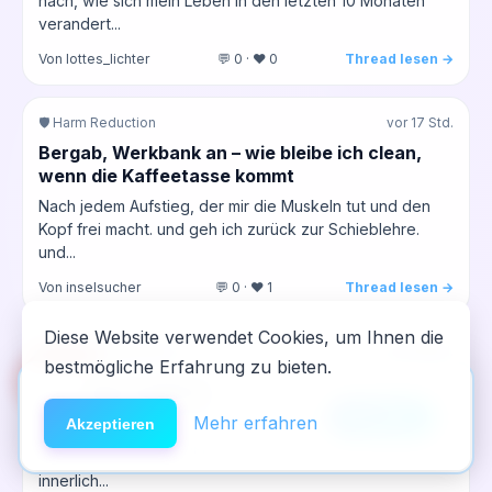
nach, wie sich mein Leben in den letzten 10 Monaten
verandert...
Von lottes_lichter
💬 0 · ❤️ 0
Thread lesen →
🛡️ Harm Reduction
vor 17 Std.
Bergab, Werkbank an – wie bleibe ich clean,
wenn die Kaffeetasse kommt
Nach jedem Aufstieg, der mir die Muskeln tut und den
Kopf frei macht. und geh ich zurück zur Schieblehre.
und...
Von inselsucher
💬 0 · ❤️ 1
Thread lesen →
Diese Website verwendet Cookies, um Ihnen die
🔄 Rückfall & Neustart
vor 18 Std.
bestmögliche Erfahrung zu bieten.
🆘
Hilfe
Wenn das Abendritual plötzlich zum
App installieren
Rückfall‑Trigger wird...
×
NeelixberliN auf dem Homescreen —
Anleitung
Mehr erfahren
Akzeptieren
Heute war wieder so ein Tag, wo ich das Gefühl hatte,
wie eine echte App.
ich halte das Haus irgendwie zusammen, obwohl ich
innerlich...