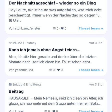
Der Nachmittagsschlaf – wieder so ein Ding
Hey Leute, mir ist heute was aufgefallen, was mich echt
beschaeftigt. Immer wenn der Nachmittag so gegen 15,
16 Uhr...
Von stuhl_am_fenster
💬 0 · ❤️ 0
Thread lesen →
💜 MDMA / Ecstasy
vor 3 Std.
Kann ich jemals ohne Angst feiern...
Also, ich sitz hier gerade und denke über die letzten
Monate nach, seit ich clean bin. Es ist schon echt...
Von yasemin_23
💬 0 · ❤️ 0
Thread lesen →
🏥 Entzug & Entgiftung
vor 3 Std.
Beitrag
HAUSARBEIT – Mein Nemesis, seid ich clean bin Alter, ich
glaub, ich hab mehr mit dem Staub unter meinem Sofa...
Von Lukas
💬 0 · ❤️ 0
Thread lesen →