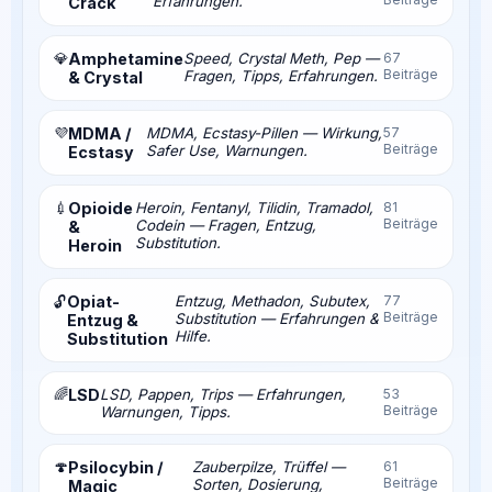
Erfahrungen.
Crack
💎
Amphetamine
Speed, Crystal Meth, Pep —
67
Beiträge
Fragen, Tipps, Erfahrungen.
& Crystal
💜
MDMA /
MDMA, Ecstasy-Pillen — Wirkung,
57
Beiträge
Safer Use, Warnungen.
Ecstasy
💉
Opioide
Heroin, Fentanyl, Tilidin, Tramadol,
81
Beiträge
Codein — Fragen, Entzug,
&
Substitution.
Heroin
Opiat-
Entzug, Methadon, Subutex,
77
🔓
Beiträge
Substitution — Erfahrungen &
Entzug &
Hilfe.
Substitution
🌈
LSD
LSD, Pappen, Trips — Erfahrungen,
53
Beiträge
Warnungen, Tipps.
🍄
Psilocybin /
Zauberpilze, Trüffel —
61
Beiträge
Sorten, Dosierung,
Magic