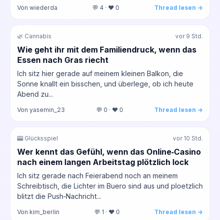
Von wiederda
💬 4 · ❤️ 0
Thread lesen →
🌿 Cannabis
vor 9 Std.
Wie geht ihr mit dem Familiendruck, wenn das
Essen nach Gras riecht
Ich sitz hier gerade auf meinem kleinen Balkon, die
Sonne knallt ein bisschen, und überlege, ob ich heute
Abend zu...
Von yasemin_23
💬 0 · ❤️ 0
Thread lesen →
🎰 Glücksspiel
vor 10 Std.
Wer kennt das Gefühl, wenn das Online‑Casino
nach einem langen Arbeitstag plötzlich lock
Ich sitz gerade nach Feierabend noch an meinem
Schreibtisch, die Lichter im Buero sind aus und ploetzlich
blitzt die Push‑Nachricht...
Von kim_berlin
💬 1 · ❤️ 0
Thread lesen →