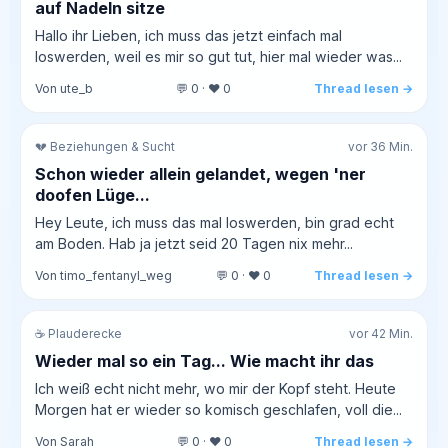
auf Nadeln sitze
Hallo ihr Lieben, ich muss das jetzt einfach mal
loswerden, weil es mir so gut tut, hier mal wieder was...
Von ute_b
💬 0 · ❤️ 0
Thread lesen →
💔 Beziehungen & Sucht
vor 36 Min.
Schon wieder allein gelandet, wegen 'ner
doofen Lüge...
Hey Leute, ich muss das mal loswerden, bin grad echt
am Boden. Hab ja jetzt seid 20 Tagen nix mehr...
Von timo_fentanyl_weg
💬 0 · ❤️ 0
Thread lesen →
☕ Plauderecke
vor 42 Min.
Wieder mal so ein Tag... Wie macht ihr das
Ich weiß echt nicht mehr, wo mir der Kopf steht. Heute
Morgen hat er wieder so komisch geschlafen, voll die...
Von Sarah
💬 0 · ❤️ 0
Thread lesen →