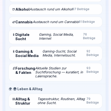
🍺
Alkohol
Austausch rund um Alkohol
87 Beiträge
🌿
Cannabis
Austausch rund um Cannabis
81 Beiträge
📱
Digitale
Gaming, Social Media,
76
Beiträge
Internet
Sucht
📱
Gaming &
Gaming-Sucht, Social
92
Beiträge
Media, Internetsucht.
Social Media
🔬
Forschung
Aktuelle Studien zur
93
Beiträge
Suchtforschung — kuratiert, in
& Fakten
Laiensprache.
🌍
🌍 Leben & Alltag
📅
Alltag &
Tagesstruktur, Routinen, Alltag
79
Beiträge
ohne Sucht.
Struktur