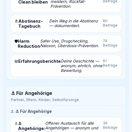
Beiträge
meistern, Rückfall-
Clean bleiben
Prävention.
📓
Abstinenz-
Dein Weg in die Abstinenz
80
Beiträge
— dokumentiert.
Tagebuch
Harm
Safer Use, Drugchecking,
74
🛡️
Beiträge
Naloxon, Überdosis-Prävention.
Reduction
📖
Erfahrungsberichte
Deine Geschichte —
61
Beiträge
anonym, ehrlich, ohne
Bewertung.
⚓ Für Angehörige
Partner, Eltern, Kinder, Selbstfürsorge
⚓
⚓ Für Angehörige
⚓
⚓
Offener Austausch für alle
36
Beiträge
Angehörigen — anonym und
Angehörige: