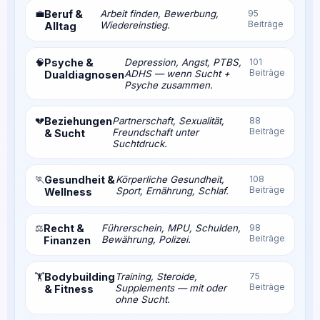
💼
Beruf &
Arbeit finden, Bewerbung,
95
Beiträge
Wiedereinstieg.
Alltag
🧠
Psyche &
Depression, Angst, PTBS,
101
Beiträge
ADHS — wenn Sucht +
Dualdiagnosen
Psyche zusammen.
💔
Beziehungen
Partnerschaft, Sexualität,
88
Beiträge
Freundschaft unter
& Sucht
Suchtdruck.
🏃
Gesundheit &
Körperliche Gesundheit,
108
Beiträge
Sport, Ernährung, Schlaf.
Wellness
⚖️
Recht &
Führerschein, MPU, Schulden,
98
Beiträge
Bewährung, Polizei.
Finanzen
Bodybuilding
Training, Steroide,
75
🏋️
Beiträge
Supplements — mit oder
& Fitness
ohne Sucht.