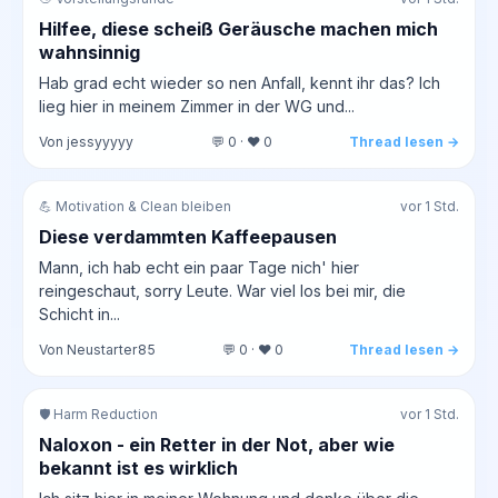
Hilfee, diese scheiß Geräusche machen mich
wahnsinnig
Hab grad echt wieder so nen Anfall, kennt ihr das? Ich
lieg hier in meinem Zimmer in der WG und...
Von jessyyyyy
💬 0 · ❤️ 0
Thread lesen →
💪 Motivation & Clean bleiben
vor 1 Std.
Diese verdammten Kaffeepausen
Mann, ich hab echt ein paar Tage nich' hier
reingeschaut, sorry Leute. War viel los bei mir, die
Schicht in...
Von Neustarter85
💬 0 · ❤️ 0
Thread lesen →
🛡️ Harm Reduction
vor 1 Std.
Naloxon - ein Retter in der Not, aber wie
bekannt ist es wirklich