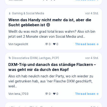
📱 Gaming & Social Media
vor 4 Std.
Wenn das Handy nicht mehr da ist, aber die
Sucht geblieben ist 😔
Weißt du was mich grad total krass wahrn? Also ich bin
jetzt seit 2 Monate clean von Social Media und...
Von tageslicht
💬 0 · ❤️ 0
Thread lesen →
🌀 Dissoziativa (DXM, Lachgas, PCP)
vor 4 Std.
DXM-Trip und danach das ständige Flackern –
was geht mir da durch den Kopf
Also ich hab neulich nach der Party, wo ich wieder zu
viel getrunken hab, aus ’ner Flasche DXM geschlürft,
weil...
Von lena_1703
💬 0 · ❤️ 0
Thread lesen →