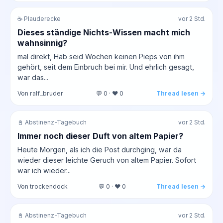
☕ Plauderecke
vor 2 Std.
Dieses ständige Nichts-Wissen macht mich
wahnsinnig?
mal direkt, Hab seid Wochen keinen Pieps von ihm
gehört, seit dem Einbruch bei mir. Und ehrlich gesagt,
war das...
Von ralf_bruder
💬 0 · ❤️ 0
Thread lesen →
📓 Abstinenz-Tagebuch
vor 2 Std.
Immer noch dieser Duft von altem Papier?
Heute Morgen, als ich die Post durchging, war da
wieder dieser leichte Geruch von altem Papier. Sofort
war ich wieder...
Von trockendock
💬 0 · ❤️ 0
Thread lesen →
📓 Abstinenz-Tagebuch
vor 2 Std.