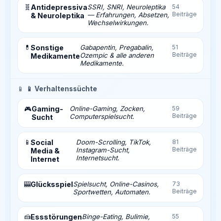
🧬
Antidepressiva
SSRI, SNRI, Neuroleptika
54
Beiträge
— Erfahrungen, Absetzen,
& Neuroleptika
Wechselwirkungen.
💊
Sonstige
Gabapentin, Pregabalin,
51
Beiträge
Ozempic & alle anderen
Medikamente
Medikamente.
📱
📱 Verhaltenssüchte
Gaming-
Online-Gaming, Zocken,
59
🎮
Beiträge
Computerspielsucht.
Sucht
📱
Social
Doom-Scrolling, TikTok,
81
Beiträge
Instagram-Sucht,
Media &
Internetsucht.
Internet
🎰
Glücksspiel
Spielsucht, Online-Casinos,
73
Beiträge
Sportwetten, Automaten.
🍰
Essstörungen
Binge-Eating, Bulimie,
55