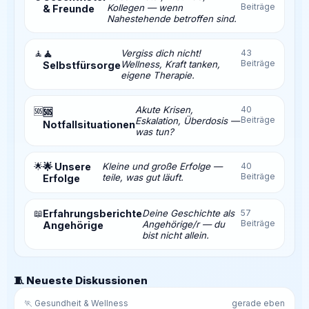
Beiträge
Kollegen — wenn
& Freunde
Nahestehende betroffen sind.
🧘
🧘
Vergiss dich nicht!
43
Beiträge
Wellness, Kraft tanken,
Selbstfürsorge
eigene Therapie.
Akute Krisen,
40
🆘
🆘
Beiträge
Eskalation, Überdosis —
Notfallsituationen
was tun?
🌟
🌟 Unsere
Kleine und große Erfolge —
40
Beiträge
teile, was gut läuft.
Erfolge
📖
Erfahrungsberichte
Deine Geschichte als
57
Beiträge
Angehörige/r — du
Angehörige
bist nicht allein.
🧵 Neueste Diskussionen
🏃 Gesundheit & Wellness
gerade eben