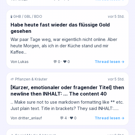
🧪 GHB / GBL / BDO
vor 5 Std.
Habe heute fast wieder das flüssige Gold
gesehen
War paar Tage weg, war eigentlich nicht online. Aber
heute Morgen, als ich in der Küche stand und mir
Kaffee...
Von Lukas
💬 0 · ❤️ 0
Thread lesen →
🌱 Pflanzen & Kräuter
vor 5 Std.
[Kurzer, emotionaler oder fragender Titel] then
newline then INHALT: ... The content 40
... Make sure not to use markdown formatting like ** etc.
Just plain text. Title in brackets? They said INHALT:......
Von dritter_anlauf
💬 4 · ❤️ 0
Thread lesen →