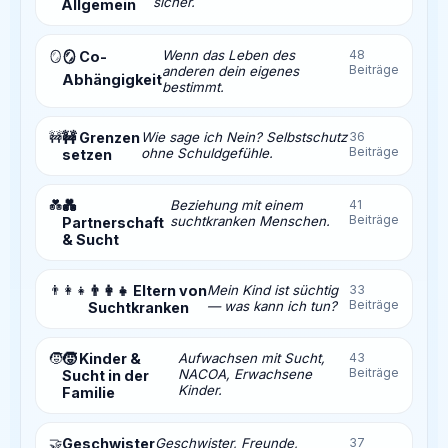
sicher.
Allgemein
Wenn das Leben des
48
🪞
🪞 Co-
Beiträge
anderen dein eigenes
Abhängigkeit
bestimmt.
🚧
🚧 Grenzen
Wie sage ich Nein? Selbstschutz
36
Beiträge
ohne Schuldgefühle.
setzen
💑
💑
Beziehung mit einem
41
Beiträge
suchtkranken Menschen.
Partnerschaft
& Sucht
👨‍👩‍👧
👨‍👩‍👧 Eltern von
Mein Kind ist süchtig
33
Beiträge
— was kann ich tun?
Suchtkranken
🧒
🧒 Kinder &
Aufwachsen mit Sucht,
43
Beiträge
NACOA, Erwachsene
Sucht in der
Kinder.
Familie
🤝
Geschwister
Geschwister, Freunde,
37