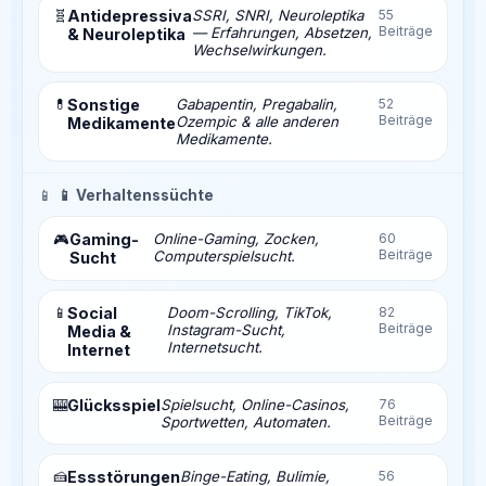
🧬
Antidepressiva
SSRI, SNRI, Neuroleptika
55
Beiträge
— Erfahrungen, Absetzen,
& Neuroleptika
Wechselwirkungen.
💊
Sonstige
Gabapentin, Pregabalin,
52
Beiträge
Ozempic & alle anderen
Medikamente
Medikamente.
📱
📱 Verhaltenssüchte
Gaming-
Online-Gaming, Zocken,
60
🎮
Beiträge
Computerspielsucht.
Sucht
📱
Social
Doom-Scrolling, TikTok,
82
Beiträge
Instagram-Sucht,
Media &
Internetsucht.
Internet
🎰
Glücksspiel
Spielsucht, Online-Casinos,
76
Beiträge
Sportwetten, Automaten.
🍰
Essstörungen
Binge-Eating, Bulimie,
56