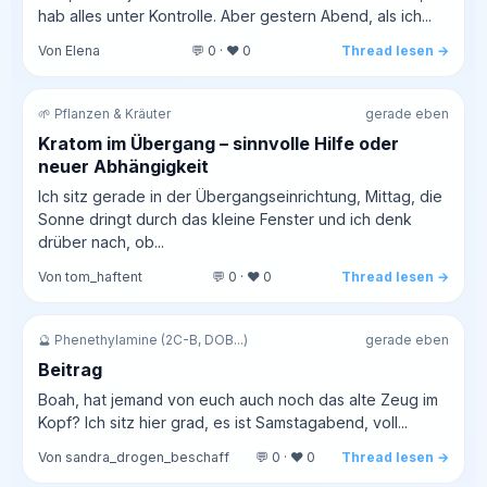
hab alles unter Kontrolle. Aber gestern Abend, als ich...
Von Elena
💬 0 · ❤️ 0
Thread lesen →
🌱 Pflanzen & Kräuter
gerade eben
Kratom im Übergang – sinnvolle Hilfe oder
neuer Abhängigkeit
Ich sitz gerade in der Übergangseinrichtung, Mittag, die
Sonne dringt durch das kleine Fenster und ich denk
drüber nach, ob...
Von tom_haftent
💬 0 · ❤️ 0
Thread lesen →
🔮 Phenethylamine (2C-B, DOB...)
gerade eben
Beitrag
Boah, hat jemand von euch auch noch das alte Zeug im
Kopf? Ich sitz hier grad, es ist Samstagabend, voll...
Von sandra_drogen_beschaff
💬 0 · ❤️ 0
Thread lesen →