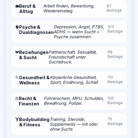
💼
Beruf &
Arbeit finden, Bewerbung,
97
Beiträge
Wiedereinstieg.
Alltag
🧠
Psyche &
Depression, Angst, PTBS,
103
Beiträge
ADHS — wenn Sucht +
Dualdiagnosen
Psyche zusammen.
💔
Beziehungen
Partnerschaft, Sexualität,
88
Beiträge
Freundschaft unter
& Sucht
Suchtdruck.
🏃
Gesundheit &
Körperliche Gesundheit,
110
Beiträge
Sport, Ernährung, Schlaf.
Wellness
⚖️
Recht &
Führerschein, MPU, Schulden,
100
Beiträge
Bewährung, Polizei.
Finanzen
Bodybuilding
Training, Steroide,
75
🏋️
Beiträge
Supplements — mit oder
& Fitness
ohne Sucht.