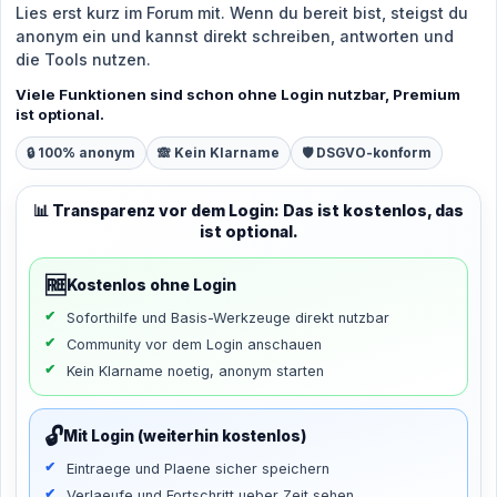
Lies erst kurz im Forum mit. Wenn du bereit bist, steigst du
anonym ein und kannst direkt schreiben, antworten und
die Tools nutzen.
Viele Funktionen sind schon ohne Login nutzbar, Premium
ist optional.
🔒 100% anonym
🙈 Kein Klarname
🛡️ DSGVO-konform
📊 Transparenz vor dem Login: Das ist kostenlos, das
ist optional.
🆓
Kostenlos ohne Login
Soforthilfe und Basis-Werkzeuge direkt nutzbar
Community vor dem Login anschauen
Kein Klarname noetig, anonym starten
🔓
Mit Login (weiterhin kostenlos)
Eintraege und Plaene sicher speichern
Verlaeufe und Fortschritt ueber Zeit sehen