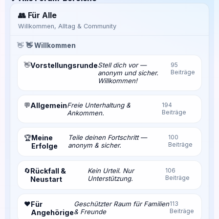
👥 Für Alle
Willkommen, Alltag & Community
👋
👋 Willkommen
👋
Vorstellungsrunde
Stell dich vor —
95
Beiträge
anonym und sicher.
Willkommen!
💬
Allgemein
Freie Unterhaltung &
194
Beiträge
Ankommen.
Meine
Teile deinen Fortschritt —
100
🏆
Beiträge
anonym & sicher.
Erfolge
🔄
Rückfall &
Kein Urteil. Nur
106
Beiträge
Unterstützung.
Neustart
❤️
Für
Geschützter Raum für Familien
113
Beiträge
& Freunde
Angehörige