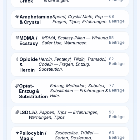
Erfahrungen.
Crack
💎
Amphetamine
Speed, Crystal Meth, Pep —
68
Beiträge
Fragen, Tipps, Erfahrungen.
& Crystal
💜
MDMA /
MDMA, Ecstasy-Pillen — Wirkung,
58
Beiträge
Safer Use, Warnungen.
Ecstasy
💉
Opioide
Heroin, Fentanyl, Tilidin, Tramadol,
82
Beiträge
Codein — Fragen, Entzug,
&
Substitution.
Heroin
Opiat-
Entzug, Methadon, Subutex,
77
🔓
Beiträge
Substitution — Erfahrungen &
Entzug &
Hilfe.
Substitution
🌈
LSD
LSD, Pappen, Trips — Erfahrungen,
53
Beiträge
Warnungen, Tipps.
🍄
Psilocybin /
Zauberpilze, Trüffel —
63
Beiträge
Sorten, Dosierung,
Magic