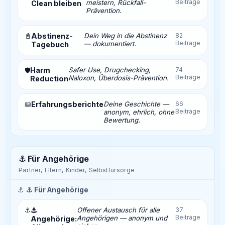
Beiträge
meistern, Rückfall-
Clean bleiben
Prävention.
📓
Abstinenz-
Dein Weg in die Abstinenz
82
Beiträge
— dokumentiert.
Tagebuch
Harm
Safer Use, Drugchecking,
74
🛡️
Beiträge
Naloxon, Überdosis-Prävention.
Reduction
📖
Erfahrungsberichte
Deine Geschichte —
66
Beiträge
anonym, ehrlich, ohne
Bewertung.
⚓ Für Angehörige
Partner, Eltern, Kinder, Selbstfürsorge
⚓
⚓ Für Angehörige
⚓
⚓
Offener Austausch für alle
37
Beiträge
Angehörigen — anonym und
Angehörige: