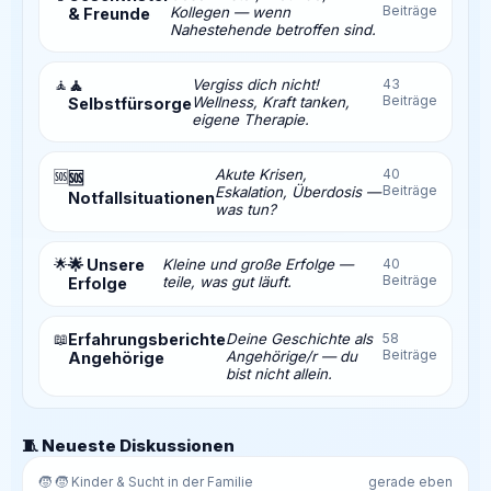
Beiträge
Kollegen — wenn
& Freunde
Nahestehende betroffen sind.
🧘
🧘
Vergiss dich nicht!
43
Beiträge
Wellness, Kraft tanken,
Selbstfürsorge
eigene Therapie.
Akute Krisen,
40
🆘
🆘
Beiträge
Eskalation, Überdosis —
Notfallsituationen
was tun?
🌟
🌟 Unsere
Kleine und große Erfolge —
40
Beiträge
teile, was gut läuft.
Erfolge
📖
Erfahrungsberichte
Deine Geschichte als
58
Beiträge
Angehörige/r — du
Angehörige
bist nicht allein.
🧵 Neueste Diskussionen
🧒 🧒 Kinder & Sucht in der Familie
gerade eben