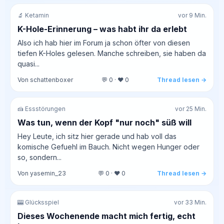
🔬 Ketamin
vor 9 Min.
K-Hole-Erinnerung – was habt ihr da erlebt
Also ich hab hier im Forum ja schon öfter von diesen
tiefen K-Holes gelesen. Manche schreiben, sie haben da
quasi...
Von schattenboxer
💬 0 · ❤️ 0
Thread lesen →
🍰 Essstörungen
vor 25 Min.
Was tun, wenn der Kopf "nur noch" süß will
Hey Leute, ich sitz hier gerade und hab voll das
komische Gefuehl im Bauch. Nicht wegen Hunger oder
so, sondern...
Von yasemin_23
💬 0 · ❤️ 0
Thread lesen →
🎰 Glücksspiel
vor 33 Min.
Dieses Wochenende macht mich fertig, echt