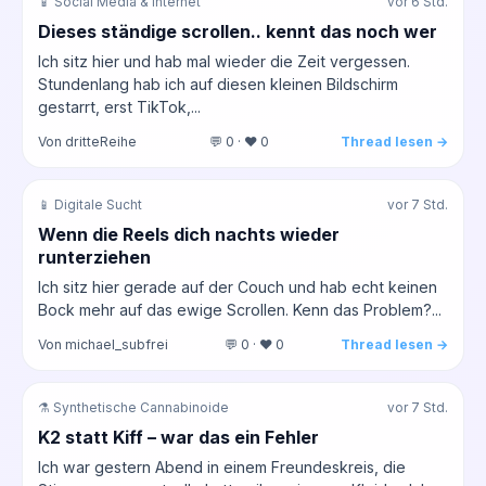
📱 Social Media & Internet
vor 6 Std.
Dieses ständige scrollen.. kennt das noch wer
Ich sitz hier und hab mal wieder die Zeit vergessen.
Stundenlang hab ich auf diesen kleinen Bildschirm
gestarrt, erst TikTok,...
Von dritteReihe
💬 0 · ❤️ 0
Thread lesen →
📱 Digitale Sucht
vor 7 Std.
Wenn die Reels dich nachts wieder
runterziehen
Ich sitz hier gerade auf der Couch und hab echt keinen
Bock mehr auf das ewige Scrollen. Kenn das Problem?...
Von michael_subfrei
💬 0 · ❤️ 0
Thread lesen →
⚗️ Synthetische Cannabinoide
vor 7 Std.
K2 statt Kiff – war das ein Fehler
Ich war gestern Abend in einem Freundeskreis, die