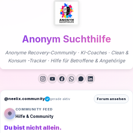
Zum
Inhalt
springen
Anonym Suchthilfe
Anonyme Recovery-Community · KI-Coaches · Clean &
Konsum -Tracker · Hilfe für Betroffene & Angehörige
@neelix.community
gerade aktiv
Forum ansehen
✓
COMMUNITY FEED
🌐
Hilfe & Community
Du bist nicht allein.