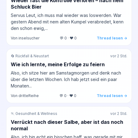
Wieder fast die Kontrolle verloren – nach nem
Schluck Bier
Servus Leut, ich muss mal wieder was loswerden. War
gestern Abend mit nem alten Kumpel verabredet, kenn
den schon ewig,...
Von inselsucher
💬 0 · ❤️ 0
Thread lesen →
🔄 Rückfall & Neustart
vor 2 Std.
Wie ich lernte, meine Erfolge zu feiern
Also, ich sitze hier am Samstagmorgen und denk nach
über die letzten Wochen. Ich hab jetzt seid ein paar
Monaten...
Von dritteReihe
💬 0 · ❤️ 0
Thread lesen →
🏃 Gesundheit & Wellness
vor 2 Std.
Verrückt nach dieser Salbe, aber ist das noch
normal
Also, ich bin echt ein bisschen baff, was gerade mit mir