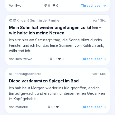
Von Ewa
💬 0 · ❤️ 0
Thread lesen →
🧒 🧒 Kinder & Sucht in der Familie
vor 1 Std.
Mein Sohn hat wieder angefangen zu kiffen –
wie halte ich meine Nerven
Ich sitz hier am Samstagmittag, die Sonne blitzt durchs
Fenster und ich hör das leise Summen vom Kuhlschrank,
während ich...
Von ines_witwe
💬 0 · ❤️ 0
Thread lesen →
📖 Erfahrungsberichte
vor 1 Std.
Diese verdammten Spiegel im Bad
Ich hab heut Morgen wieder ins Klo gegriffen, ehrlich.
Bin aufgewacht und erstmal nur diesen einen Gedanken
im Kopf gehabt:...
Von marie86
💬 0 · ❤️ 0
Thread lesen →