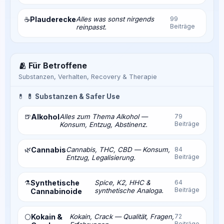
Plauderecke
Alles was sonst nirgends
99
☕
Beiträge
reinpasst.
🫂 Für Betroffene
Substanzen, Verhalten, Recovery & Therapie
💊
💊 Substanzen & Safer Use
🍺
Alkohol
Alles zum Thema Alkohol —
79
Beiträge
Konsum, Entzug, Abstinenz.
🌿
Cannabis
Cannabis, THC, CBD — Konsum,
84
Beiträge
Entzug, Legalisierung.
⚗️
Synthetische
Spice, K2, HHC &
64
Beiträge
synthetische Analoga.
Cannabinoide
Kokain &
Kokain, Crack — Qualität, Fragen,
72
⚪
Beiträge