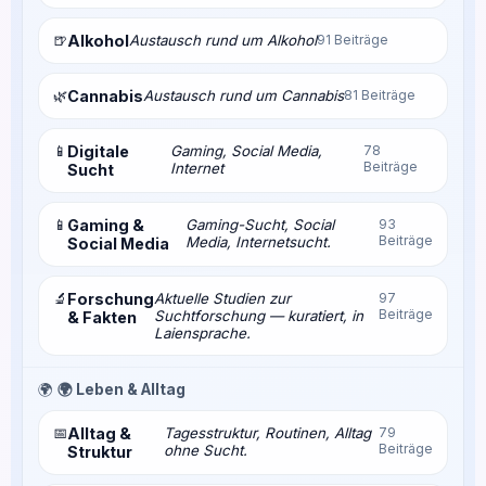
🍺
Alkohol
Austausch rund um Alkohol
91 Beiträge
🌿
Cannabis
Austausch rund um Cannabis
81 Beiträge
📱
Digitale
Gaming, Social Media,
78
Beiträge
Internet
Sucht
📱
Gaming &
Gaming-Sucht, Social
93
Beiträge
Media, Internetsucht.
Social Media
🔬
Forschung
Aktuelle Studien zur
97
Beiträge
Suchtforschung — kuratiert, in
& Fakten
Laiensprache.
🌍
🌍 Leben & Alltag
📅
Alltag &
Tagesstruktur, Routinen, Alltag
79
Beiträge
ohne Sucht.
Struktur