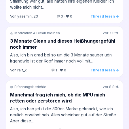
Stimmung war gut, alle hatten ihre eigenen Kleider. Ich
wollte mich nicht...
Von yasemin_23
💬 0 · ❤️ 0
Thread lesen →
💪 Motivation & Clean bleiben
vor 7 Std.
3 Monate Clean und dieses Heißhungergefühl
noch immer
Also, ich bin grad bei so um die 3 Monate sauber udn
irgendwie ist der Kopf immer noch voll mit...
Von ralf_x
💬 1 · ❤️ 0
Thread lesen →
📖 Erfahrungsberichte
vor 8 Std.
Manchmal frag ich mich, ob die MPU mich
retten oder zerstören wird
Also, ich hab jetzt die 300er-Marke geknackt, wie ich
neulich erwähnt hab. Alles scheinbar gut auf der Straße.
Aber diese...