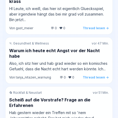
krass
HI Leute, ich weiß, das hier ist eigentlich Gluecksspiel,
aber irgendwie hängt das bei mir grad voll zusammen.
Bin jetzt...
Von gast_meier
💬 0 · ❤️ 0
Thread lesen →
🏃 Gesundheit & Wellness
vor 47 Min.
Warum ich heute echt Angst vor der Nacht
habe
Also, ich sitz hier und hab grad wieder so ein komisches
Gefuehl, dass die Nacht echt hart werden könnte. Ich...
Von tanja_nitazen_warnung
💬 0 · ❤️ 0
Thread lesen →
🔄 Rückfall & Neustart
vor 51 Min.
Scheiß auf die Vorstrafe? Frage an die
Erfahrenen
Hab gestern wieder ein Treffen mit so 'nem