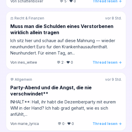
Von schattenboxer
💬 5 · ❤️ 0
Thread lesen →
⚖️ Recht & Finanzen
vor 8 Std.
Muss man die Schulden eines Verstorbenen
wirklich allein tragen
Ich sitz hier und schaue auf diese Mahnung — wieder
neunhundert Euro fur den Krankenhausaufenthalt.
Neunhundert. Für einen Tag, an...
Von ines_witwe
💬 2 · ❤️ 0
Thread lesen →
💬 Allgemein
vor 9 Std.
Party-Abend und die Angst, die nie
verschwindet**
INHALT**: Hall, ihr habt die Dezemberparty mit eurem
WM in der Hand? Ich hab grad gehatt, wie es sich
anfühlt,...
Von marie_lyrica
💬 0 · ❤️ 0
Thread lesen →