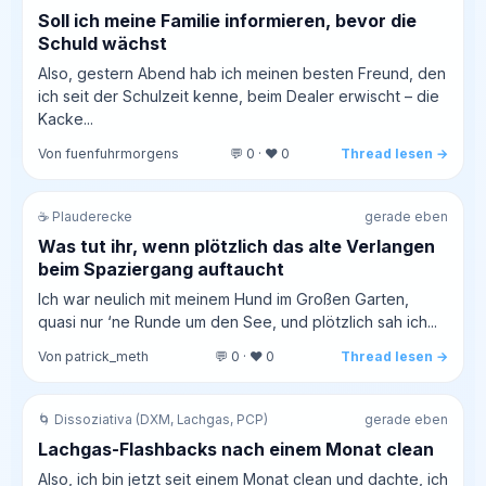
Soll ich meine Familie informieren, bevor die
Schuld wächst
Also, gestern Abend hab ich meinen besten Freund, den
ich seit der Schulzeit kenne, beim Dealer erwischt – die
Kacke...
Von fuenfuhrmorgens
💬 0 · ❤️ 0
Thread lesen →
☕ Plauderecke
gerade eben
Was tut ihr, wenn plötzlich das alte Verlangen
beim Spaziergang auftaucht
Ich war neulich mit meinem Hund im Großen Garten,
quasi nur ‘ne Runde um den See, und plötzlich sah ich...
Von patrick_meth
💬 0 · ❤️ 0
Thread lesen →
🌀 Dissoziativa (DXM, Lachgas, PCP)
gerade eben
Lachgas-Flashbacks nach einem Monat clean
Also, ich bin jetzt seit einem Monat clean und dachte, ich