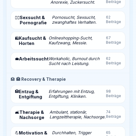
Beiträge
Anorexie, Zuckersucht.
Sexsucht &
Pornosucht, Sexsucht,
62
❤️‍🔥
Beiträge
zwanghaftes Verhalten.
Pornografie
Kaufsucht &
Onlineshopping-Sucht,
67
🛍️
Beiträge
Kaufzwang, Messie.
Horten
💼
Arbeitssucht
Workaholic, Burnout durch
62
Beiträge
Sucht nach Leistung.
🏥
🏥 Recovery & Therapie
🏥
Entzug &
Erfahrungen mit Entzug,
98
Beiträge
Entgiftung, Kliniken.
Entgiftung
Therapie &
Ambulant, stationär,
74
🛋️
Beiträge
Langzeittherapie, Nachsorge.
Nachsorge
💪
Motivation &
Durchhalten, Trigger
65