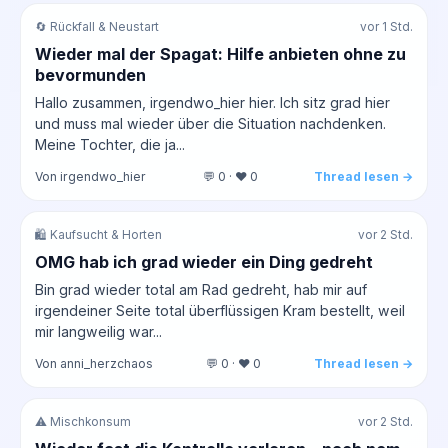
🔄 Rückfall & Neustart
vor 1 Std.
Wieder mal der Spagat: Hilfe anbieten ohne zu
bevormunden
Hallo zusammen, irgendwo_hier hier. Ich sitz grad hier
und muss mal wieder über die Situation nachdenken.
Meine Tochter, die ja...
Von irgendwo_hier
💬 0 · ❤️ 0
Thread lesen →
🛍️ Kaufsucht & Horten
vor 2 Std.
OMG hab ich grad wieder ein Ding gedreht
Bin grad wieder total am Rad gedreht, hab mir auf
irgendeiner Seite total überflüssigen Kram bestellt, weil
mir langweilig war...
Von anni_herzchaos
💬 0 · ❤️ 0
Thread lesen →
⚠️ Mischkonsum
vor 2 Std.