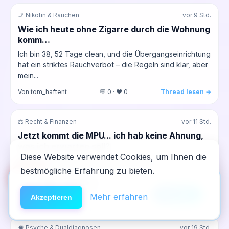
🚬 Nikotin & Rauchen
vor 9 Std.
Wie ich heute ohne Zigarre durch die Wohnung
komm…
Ich bin 38, 52 Tage clean, und die Übergangseinrichtung
hat ein striktes Rauchverbot – die Regeln sind klar, aber
mein...
Von tom_haftent
💬 0 · ❤️ 0
Thread lesen →
⚖️ Recht & Finanzen
vor 11 Std.
Jetzt kommt die MPU... ich hab keine Ahnung,
was ich erwarten soll?
Diese Website verwendet Cookies, um Ihnen die
Also, ich hab letztens den Brief von der
bestmögliche Erfahrung zu bieten.
Führerscheinstelle gekriegt, dass ich diese MPU machen
🆘
Hilfe
App installieren
muss. Keine Ahnung, was da...
×
NeelixberliN auf dem Homescreen —
Anleitung
Mehr erfahren
Akzeptieren
Von schattenboxer
💬 2 · ❤️ 1
Thread lesen →
wie eine echte App.
🧠 Psyche & Dualdiagnosen
vor 19 Std.