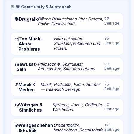
💬
💬 Community & Austausch
Drugtalk
Offene Diskussionen über Drogen,
77
🗣️
Beiträge
Politik, Gesellschaft.
Too Much —
Hilfe bei akuten
85
🆘
Beiträge
Substanzproblemen und
Akute
Krisen.
Probleme
Bewusst-
Philosophie, Spiritualität,
89
🕯️
Beiträge
Achtsamkeit, Sinn des Lebens.
Sein
🎵
Musik &
Musik, Podcasts, Filme, Bücher
75
Beiträge
— was euch bewegt.
Medien
😂
Witziges &
Sprüche, Jokes, Gedichte,
90
Beiträge
Weisheiten.
Sinnliches
Weltgeschehen
Drogenpolitik,
100
🌍
Beiträge
Nachrichten, Gesellschaft.
& Politik