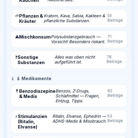
Rauchen
🌱
Pflanzen &
Kratom, Kava, Salvia, Kakteen &
55
Beiträge
pflanzliche Substanzen.
Kräuter
⚠️
Mischkonsum
Polysubstanzgebrauch —
71
Beiträge
Vorsicht! Besonders riskant.
Sonstige
Alles was oben nicht
78
❓
Beiträge
aufgeführt ist.
Substanzen
💉
💉 Medikamente
💊
Benzodiazepine
Benzos, Z-Drugs,
82
Beiträge
Schlafmittel — Fragen,
& Medis
Entzug, Tipps.
Stimulanzien
Ritalin, Elvanse, Ephedrin —
53
⚡
Beiträge
ADHS-Medis & Missbrauch.
(Ritalin,
Elvanse)