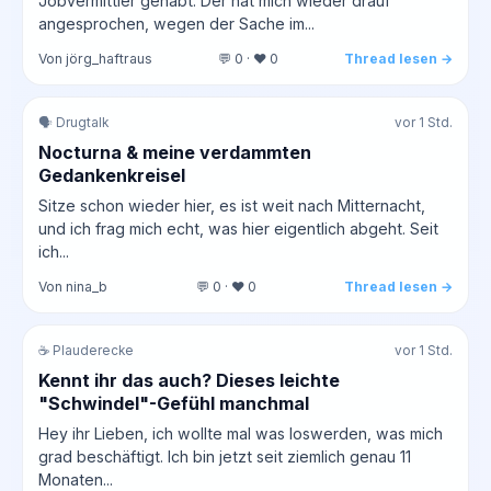
Jobvermittler gehabt. Der hat mich wieder drauf
angesprochen, wegen der Sache im...
Von jörg_haftraus
💬 0 · ❤️ 0
Thread lesen →
🗣️ Drugtalk
vor 1 Std.
Nocturna & meine verdammten
Gedankenkreisel
Sitze schon wieder hier, es ist weit nach Mitternacht,
und ich frag mich echt, was hier eigentlich abgeht. Seit
ich...
Von nina_b
💬 0 · ❤️ 0
Thread lesen →
☕ Plauderecke
vor 1 Std.
Kennt ihr das auch? Dieses leichte
"Schwindel"-Gefühl manchmal
Hey ihr Lieben, ich wollte mal was loswerden, was mich
grad beschäftigt. Ich bin jetzt seit ziemlich genau 11
Monaten...