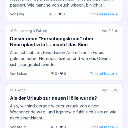
passiert. Wie manche von euch wissen, bin ich ja...
Von Ewa
💬 0 · ❤️ 0
Thread lesen →
🔬 Forschung & Fakten
vor 3 Std.
Dieser neue "Forschungskram" über
Neuroplastizität... macht das Sinn
Alter, ich hab letztens diesen Artikel hier im Forum
gelesen ueber Neuroplastizitaet und wie das Gehirn
sich ja angeblich wieder...
Von Lukas
💬 0 · ❤️ 0
Thread lesen →
🍺 Alkohol
vor 3 Std.
Als der Urlaub zur neuen Hölle wurde?
Also, wir sind gerade wieder zuruck von einem
Wochenende weg, und irgendwie fuhlt sich alles an wie
nach einer Nacht,...
Von ute_b
💬 0 · ❤️ 0
Thread lesen →