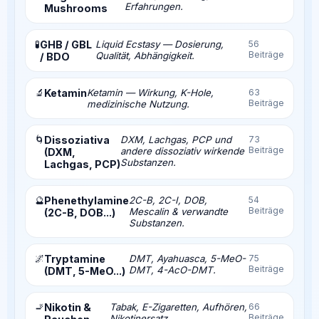
Erfahrungen.
Mushrooms
🧪
GHB / GBL
Liquid Ecstasy — Dosierung,
56
Beiträge
Qualität, Abhängigkeit.
/ BDO
🔬
Ketamin
Ketamin — Wirkung, K-Hole,
63
Beiträge
medizinische Nutzung.
🌀
Dissoziativa
DXM, Lachgas, PCP und
73
Beiträge
andere dissoziativ wirkende
(DXM,
Substanzen.
Lachgas, PCP)
🔮
Phenethylamine
2C-B, 2C-I, DOB,
54
Beiträge
Mescalin & verwandte
(2C-B, DOB...)
Substanzen.
🌌
Tryptamine
DMT, Ayahuasca, 5-MeO-
75
Beiträge
DMT, 4-AcO-DMT.
(DMT, 5-MeO...)
🚬
Nikotin &
Tabak, E-Zigaretten, Aufhören,
66
Beiträge
Nikotinersatz.