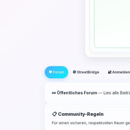
💬 Forum
🧭 StreetBridge
🔐 Anmelden
👀 Öffentliches Forum
— Lies alle Beit
📋 Community-Regeln
Für einen sicheren, respektvollen Raum gel