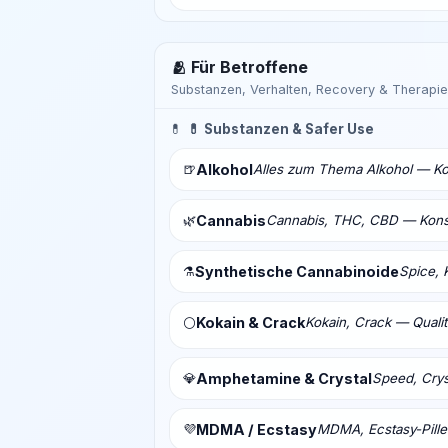
🫂 Für Betroffene
Substanzen, Verhalten, Recovery & Therapie
💊
💊 Substanzen & Safer Use
🍺
Alkohol
Alles zum Thema Alkohol — Ko
🌿
Cannabis
Cannabis, THC, CBD — Konsu
⚗️
Synthetische Cannabinoide
Spice, 
Kokain & Crack
Kokain, Crack — Qualit
⚪
💎
Amphetamine & Crystal
Speed, Crys
💜
MDMA / Ecstasy
MDMA, Ecstasy-Pill