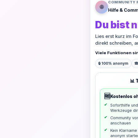
COMMUNITY 
🌐
Hilfe & Comm
Du bist n
Lies erst kurz im F
direkt schreiben, 
Viele Funktionen si
🔒 100% anonym

📊 
🆓
Kostenlos o
Soforthilfe un
Werkzeuge dir
Community vo
anschauen
Kein Klarname 
anonym starte