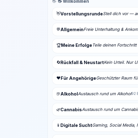
👋
👋 Willkommen
👋
Vorstellungsrunde
Stell dich vor — 
💬
Allgemein
Freie Unterhaltung & Anko
Meine Erfolge
Teile deinen Fortschrit
🏆
🔄
Rückfall & Neustart
Kein Urteil. Nur 
❤️
Für Angehörige
Geschützter Raum für
🍺
Alkohol
Austausch rund um Alkohol
92 
🌿
Cannabis
Austausch rund um Cannabi
📱
Digitale Sucht
Gaming, Social Media, I