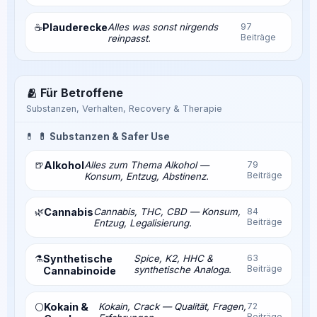
Plauderecke
Alles was sonst nirgends
97
☕
Beiträge
reinpasst.
🫂 Für Betroffene
Substanzen, Verhalten, Recovery & Therapie
💊
💊 Substanzen & Safer Use
🍺
Alkohol
Alles zum Thema Alkohol —
79
Beiträge
Konsum, Entzug, Abstinenz.
🌿
Cannabis
Cannabis, THC, CBD — Konsum,
84
Beiträge
Entzug, Legalisierung.
⚗️
Synthetische
Spice, K2, HHC &
63
Beiträge
synthetische Analoga.
Cannabinoide
Kokain &
Kokain, Crack — Qualität, Fragen,
72
⚪
Beiträge