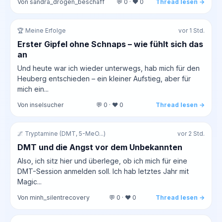
Von sandra_drogen_beschaff
💬 0 · ❤️ 0
Thread lesen →
🏆 Meine Erfolge
vor 1 Std.
Erster Gipfel ohne Schnaps – wie fühlt sich das
an
Und heute war ich wieder unterwegs, hab mich für den
Heuberg entschieden – ein kleiner Aufstieg, aber für
mich ein...
Von inselsucher
💬 0 · ❤️ 0
Thread lesen →
🌌 Tryptamine (DMT, 5-MeO...)
vor 2 Std.
DMT und die Angst vor dem Unbekannten
Also, ich sitz hier und überlege, ob ich mich für eine
DMT-Session anmelden soll. Ich hab letztes Jahr mit
Magic...
Von minh_silentrecovery
💬 0 · ❤️ 0
Thread lesen →