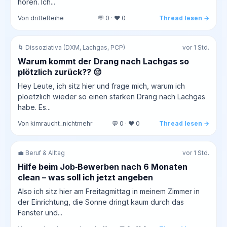
hören. Ich...
Von dritteReihe
💬 0 · ❤️ 0
Thread lesen →
🌀 Dissoziativa (DXM, Lachgas, PCP)
vor 1 Std.
Warum kommt der Drang nach Lachgas so
plötzlich zurück?? 😔
Hey Leute, ich sitz hier und frage mich, warum ich
ploetzlich wieder so einen starken Drang nach Lachgas
habe. Es...
Von kimraucht_nichtmehr
💬 0 · ❤️ 0
Thread lesen →
💼 Beruf & Alltag
vor 1 Std.
Hilfe beim Job‑Bewerben nach 6 Monaten
clean – was soll ich jetzt angeben
Also ich sitz hier am Freitagmittag in meinem Zimmer in
der Einrichtung, die Sonne dringt kaum durch das
Fenster und...