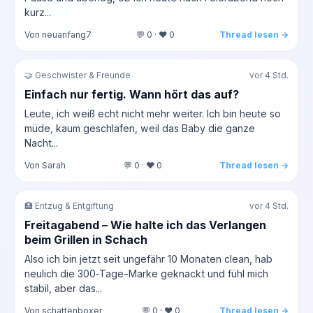
kurz...
Von neuanfang7
💬 0 · ❤️ 0
Thread lesen →
🤝 Geschwister & Freunde
vor 4 Std.
Einfach nur fertig. Wann hört das auf?
Leute, ich weiß echt nicht mehr weiter. Ich bin heute so
müde, kaum geschlafen, weil das Baby die ganze
Nacht...
Von Sarah
💬 0 · ❤️ 0
Thread lesen →
🏥 Entzug & Entgiftung
vor 4 Std.
Freitagabend – Wie halte ich das Verlangen
beim Grillen in Schach
Also ich bin jetzt seit ungefähr 10 Monaten clean, hab
neulich die 300‑Tage-Marke geknackt und fühl mich
stabil, aber das...
Von schattenboxer
💬 0 · ❤️ 0
Thread lesen →