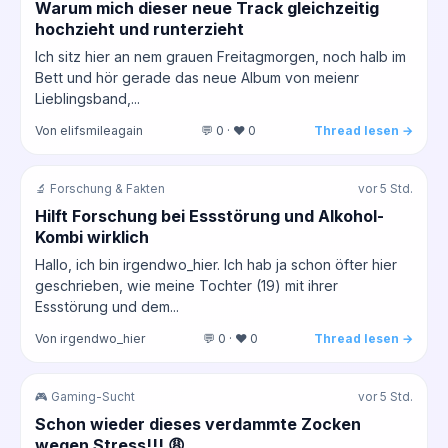
Warum mich dieser neue Track gleichzeitig
hochzieht und runterzieht
Ich sitz hier an nem grauen Freitagmorgen, noch halb im
Bett und hör gerade das neue Album von meienr
Lieblingsband,...
Von elifsmileagain
💬 0 · ❤️ 0
Thread lesen →
🔬 Forschung & Fakten
vor 5 Std.
Hilft Forschung bei Essstörung und Alkohol-
Kombi wirklich
Hallo, ich bin irgendwo_hier. Ich hab ja schon öfter hier
geschrieben, wie meine Tochter (19) mit ihrer
Essstörung und dem...
Von irgendwo_hier
💬 0 · ❤️ 0
Thread lesen →
🎮 Gaming-Sucht
vor 5 Std.
Schon wieder dieses verdammte Zocken
wegen Stress!!! 😩