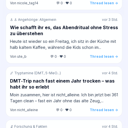
Von nicole_tag14
💬 0 · ❤️ 0
Thread lesen →
⚓ ⚓ Angehörige: Allgemein
vor 3 Std.
Wie schafft ihr es, das Abendritual ohne Stress
zu überstehen
Heute ist wieder so ein Freitag, ich sitz in der Küche mit
halb kaltem Kaffee, während die Kids schon im...
Von ute_b
💬 0 · ❤️ 0
Thread lesen →
🌌 Tryptamine (DMT, 5-MeO...)
vor 4 Std.
DMT‑Trip nach fast einem Jahr trocken – was
habt ihr so erlebt
Moin zusammen, hier ist nicht_alleine. Ich bin jetzt bei 361
Tagen clean – fast ein Jahr ohne das alte Zeug,...
Von nicht_alleine
💬 0 · ❤️ 0
Thread lesen →
🔬 Forschung & Fakten
vor 4 Std.