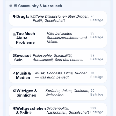
💬
💬 Community & Austausch
Drugtalk
Offene Diskussionen über Drogen,
76
🗣️
Beiträge
Politik, Gesellschaft.
Too Much —
Hilfe bei akuten
85
🆘
Beiträge
Substanzproblemen und
Akute
Krisen.
Probleme
Bewusst-
Philosophie, Spiritualität,
89
🕯️
Beiträge
Achtsamkeit, Sinn des Lebens.
Sein
🎵
Musik &
Musik, Podcasts, Filme, Bücher
75
Beiträge
— was euch bewegt.
Medien
😂
Witziges &
Sprüche, Jokes, Gedichte,
90
Beiträge
Weisheiten.
Sinnliches
Weltgeschehen
Drogenpolitik,
100
🌍
Beiträge
Nachrichten, Gesellschaft.
& Politik