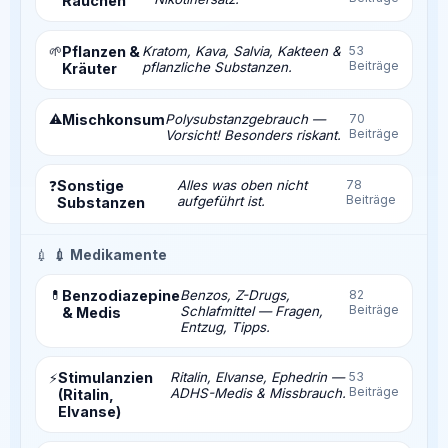
Rauchen
🌱
Pflanzen &
Kratom, Kava, Salvia, Kakteen &
53
Beiträge
pflanzliche Substanzen.
Kräuter
⚠️
Mischkonsum
Polysubstanzgebrauch —
70
Beiträge
Vorsicht! Besonders riskant.
Sonstige
Alles was oben nicht
78
❓
Beiträge
aufgeführt ist.
Substanzen
💉
💉 Medikamente
💊
Benzodiazepine
Benzos, Z-Drugs,
82
Beiträge
Schlafmittel — Fragen,
& Medis
Entzug, Tipps.
Stimulanzien
Ritalin, Elvanse, Ephedrin —
53
⚡
Beiträge
ADHS-Medis & Missbrauch.
(Ritalin,
Elvanse)