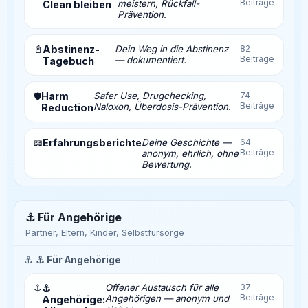
Beiträge
meistern, Rückfall-
Clean bleiben
Prävention.
📓
Abstinenz-
Dein Weg in die Abstinenz
82
Beiträge
— dokumentiert.
Tagebuch
Harm
Safer Use, Drugchecking,
74
🛡️
Beiträge
Naloxon, Überdosis-Prävention.
Reduction
📖
Erfahrungsberichte
Deine Geschichte —
64
Beiträge
anonym, ehrlich, ohne
Bewertung.
⚓ Für Angehörige
Partner, Eltern, Kinder, Selbstfürsorge
⚓
⚓ Für Angehörige
⚓
⚓
Offener Austausch für alle
37
Beiträge
Angehörigen — anonym und
Angehörige: