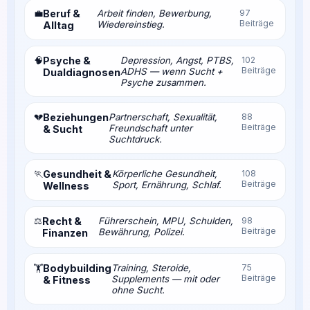
💼
Beruf &
Arbeit finden, Bewerbung,
97
Beiträge
Wiedereinstieg.
Alltag
🧠
Psyche &
Depression, Angst, PTBS,
102
Beiträge
ADHS — wenn Sucht +
Dualdiagnosen
Psyche zusammen.
💔
Beziehungen
Partnerschaft, Sexualität,
88
Beiträge
Freundschaft unter
& Sucht
Suchtdruck.
🏃
Gesundheit &
Körperliche Gesundheit,
108
Beiträge
Sport, Ernährung, Schlaf.
Wellness
⚖️
Recht &
Führerschein, MPU, Schulden,
98
Beiträge
Bewährung, Polizei.
Finanzen
Bodybuilding
Training, Steroide,
75
🏋️
Beiträge
Supplements — mit oder
& Fitness
ohne Sucht.