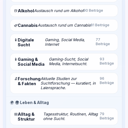
🍺
Alkohol
Austausch rund um Alkohol
90 Beiträge
🌿
Cannabis
Austausch rund um Cannabis
81 Beiträge
📱
Digitale
Gaming, Social Media,
77
Beiträge
Internet
Sucht
📱
Gaming &
Gaming-Sucht, Social
93
Beiträge
Media, Internetsucht.
Social Media
🔬
Forschung
Aktuelle Studien zur
96
Beiträge
Suchtforschung — kuratiert, in
& Fakten
Laiensprache.
🌍
🌍 Leben & Alltag
📅
Alltag &
Tagesstruktur, Routinen, Alltag
79
Beiträge
ohne Sucht.
Struktur