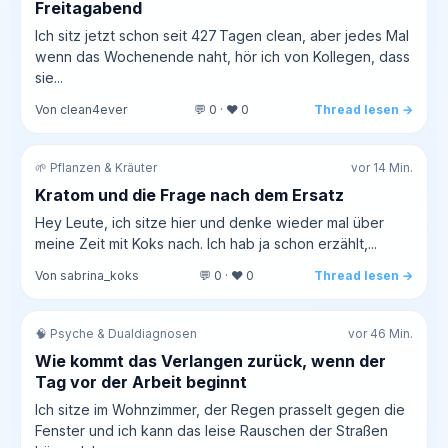
Freitagabend
Ich sitz jetzt schon seit 427 Tagen clean, aber jedes Mal
wenn das Wochenende naht, hör ich von Kollegen, dass
sie...
Von clean4ever
💬 0 · ❤️ 0
Thread lesen →
🌱 Pflanzen & Kräuter
vor 14 Min.
Kratom und die Frage nach dem Ersatz
Hey Leute, ich sitze hier und denke wieder mal über
meine Zeit mit Koks nach. Ich hab ja schon erzählt,...
Von sabrina_koks
💬 0 · ❤️ 0
Thread lesen →
🧠 Psyche & Dualdiagnosen
vor 46 Min.
Wie kommt das Verlangen zurück, wenn der
Tag vor der Arbeit beginnt
Ich sitze im Wohnzimmer, der Regen prasselt gegen die
Fenster und ich kann das leise Rauschen der Straßen