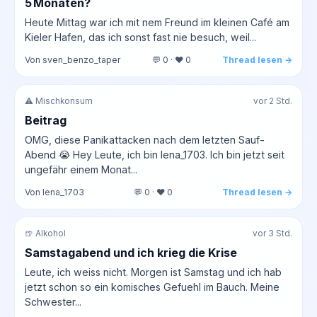
5 Monaten?
Heute Mittag war ich mit nem Freund im kleinen Café am
Kieler Hafen, das ich sonst fast nie besuch, weil...
Von sven_benzo_taper
💬 0 · ❤️ 0
Thread lesen →
⚠️ Mischkonsum
vor 2 Std.
Beitrag
OMG, diese Panikattacken nach dem letzten Sauf-
Abend 😭 Hey Leute, ich bin lena_1703. Ich bin jetzt seit
ungefähr einem Monat...
Von lena_1703
💬 0 · ❤️ 0
Thread lesen →
🍺 Alkohol
vor 3 Std.
Samstagabend und ich krieg die Krise
Leute, ich weiss nicht. Morgen ist Samstag und ich hab
jetzt schon so ein komisches Gefuehl im Bauch. Meine
Schwester...