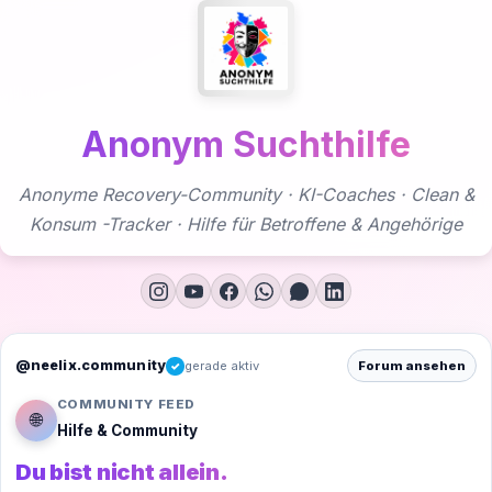
Zum
Inhalt
springen
Anonym Suchthilfe
Anonyme Recovery-Community · KI-Coaches · Clean &
Konsum -Tracker · Hilfe für Betroffene & Angehörige
@neelix.community
gerade aktiv
Forum ansehen
✓
COMMUNITY FEED
🌐
Hilfe & Community
Du bist nicht allein.