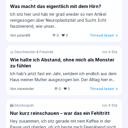
Was macht das eigentlich mit dem Hirn?
Ich sitz hier und hab mir grad wieder so nen Artikel
reingezogen über Neuroplastizität und Sucht. Echt
faszinierend, wie unser...
Von julian88
💬 0 · ❤️ 0
Thread lesen →
🤝 Geschwister & Freunde
vor 4 Std.
Wie halte ich Abstand, ohne mich als Monster
zu fühlen
Ich hab’s jetzt fast ein Jahr, seitdem ich endlich aus dem
Haus meiner Mutter ausgezogen bin. Der Alltag hier in...
Von niewieder
💬 0 · ❤️ 0
Thread lesen →
🎰 Glücksspiel
vor 4 Std.
Nur kurz reinschauen – war das ein Fehltritt
Hey zusammen, ich sitz gerade mit nem Kaffee in der
Pause und überleg, ob ich heute nach Feierabend noch