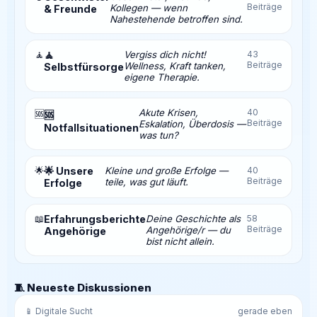
Beiträge
Kollegen — wenn
& Freunde
Nahestehende betroffen sind.
🧘
🧘
Vergiss dich nicht!
43
Beiträge
Wellness, Kraft tanken,
Selbstfürsorge
eigene Therapie.
Akute Krisen,
40
🆘
🆘
Beiträge
Eskalation, Überdosis —
Notfallsituationen
was tun?
🌟
🌟 Unsere
Kleine und große Erfolge —
40
Beiträge
teile, was gut läuft.
Erfolge
📖
Erfahrungsberichte
Deine Geschichte als
58
Beiträge
Angehörige/r — du
Angehörige
bist nicht allein.
🧵 Neueste Diskussionen
📱 Digitale Sucht
gerade eben