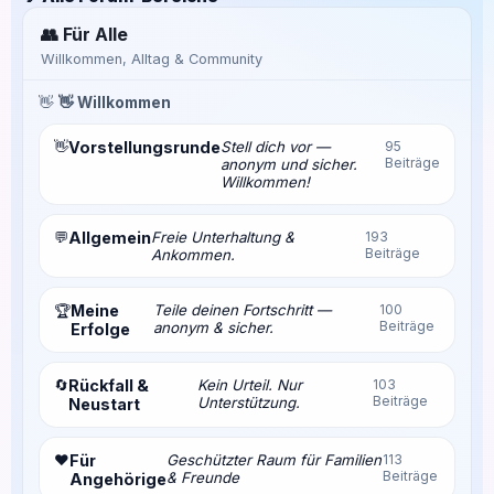
👥 Für Alle
Willkommen, Alltag & Community
👋
👋 Willkommen
👋
Vorstellungsrunde
Stell dich vor —
95
Beiträge
anonym und sicher.
Willkommen!
💬
Allgemein
Freie Unterhaltung &
193
Beiträge
Ankommen.
Meine
Teile deinen Fortschritt —
100
🏆
Beiträge
anonym & sicher.
Erfolge
🔄
Rückfall &
Kein Urteil. Nur
103
Beiträge
Unterstützung.
Neustart
❤️
Für
Geschützter Raum für Familien
113
Beiträge
& Freunde
Angehörige