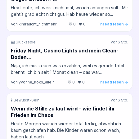
Hey Leute, ich weiss nicht mal, wo ich anfangen soll... Mir
geht’s grad echt nicht gut. Hab heute wieder so...
Von kimraucht_nichtmehr
💬 0 · ❤️ 0
Thread lesen →
🎰 Glücksspiel
vor 6 Std.
Friday Night, Casino Lights und mein Clean-
Boden…
Naja, ich muss euch was erzählen, weil es gerade total
brennt. Ich bin seit 1 Monat clean – das war...
Von yvonne_koks_allein
💬 0 · ❤️ 0
Thread lesen →
🕯️ Bewusst-Sein
vor 6 Std.
Wenn die Stille zu laut wird – wie findet ihr
Frieden im Chaos
Heute Morgen war ich wieder total fertig, obwohl ich
kaum geschlafen hab. Die Kinder waren schon wach,
haben laut nach...