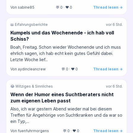
Von sabine85
💬 0 · ❤️ 0
Thread lesen →
📖 Erfahrungsberichte
vor 6 Std.
Kumpels und das Wochenende - ich hab voll
Schiss?
Boah, Freitag. Schon wieder Wochenende und ich muss
ehrlich sagen, ich hab echt kein gutes Gefühl dabei.
Letzte Woche lief...
Von aydincleancrew
💬 0 · ❤️ 0
Thread lesen →
😂 Witziges & Sinnliches
vor 6 Std.
Wenn der Humor eines Suchtberaters nicht
zum eigenen Leben passt
Also, ich war gestern Abend wieder mal bei diesem
Treffen für Angehörige von Suchtkranken und da war so
ein Typ,...
Von fuenfuhrmorgens
💬 0 · ❤️ 0
Thread lesen →