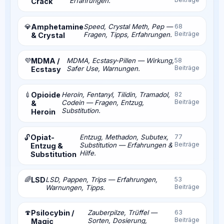
Erfahrungen.
Crack
💎
Amphetamine
Speed, Crystal Meth, Pep —
68
Beiträge
Fragen, Tipps, Erfahrungen.
& Crystal
💜
MDMA /
MDMA, Ecstasy-Pillen — Wirkung,
58
Beiträge
Safer Use, Warnungen.
Ecstasy
💉
Opioide
Heroin, Fentanyl, Tilidin, Tramadol,
82
Beiträge
Codein — Fragen, Entzug,
&
Substitution.
Heroin
Opiat-
Entzug, Methadon, Subutex,
77
🔓
Beiträge
Substitution — Erfahrungen &
Entzug &
Hilfe.
Substitution
🌈
LSD
LSD, Pappen, Trips — Erfahrungen,
53
Beiträge
Warnungen, Tipps.
🍄
Psilocybin /
Zauberpilze, Trüffel —
63
Beiträge
Sorten, Dosierung,
Magic