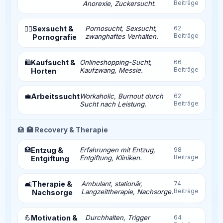
Beiträge
Anorexie, Zuckersucht.
Sexsucht &
Pornosucht, Sexsucht,
62
❤️‍🔥
Beiträge
zwanghaftes Verhalten.
Pornografie
Kaufsucht &
Onlineshopping-Sucht,
66
🛍️
Beiträge
Kaufzwang, Messie.
Horten
💼
Arbeitssucht
Workaholic, Burnout durch
62
Beiträge
Sucht nach Leistung.
🏥
🏥 Recovery & Therapie
🏥
Entzug &
Erfahrungen mit Entzug,
98
Beiträge
Entgiftung, Kliniken.
Entgiftung
Therapie &
Ambulant, stationär,
74
🛋️
Beiträge
Langzeittherapie, Nachsorge.
Nachsorge
💪
Motivation &
Durchhalten, Trigger
64