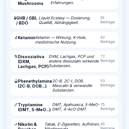
Erfahrungen.
Mushrooms
🧪
GHB / GBL
Liquid Ecstasy — Dosierung,
55
Beiträge
Qualität, Abhängigkeit.
/ BDO
🔬
Ketamin
Ketamin — Wirkung, K-Hole,
62
Beiträge
medizinische Nutzung.
🌀
Dissoziativa
DXM, Lachgas, PCP und
72
Beiträge
andere dissoziativ wirkende
(DXM,
Substanzen.
Lachgas, PCP)
🔮
Phenethylamine
2C-B, 2C-I, DOB,
53
Beiträge
Mescalin & verwandte
(2C-B, DOB...)
Substanzen.
🌌
Tryptamine
DMT, Ayahuasca, 5-MeO-
75
Beiträge
DMT, 4-AcO-DMT.
(DMT, 5-MeO...)
🚬
Nikotin &
Tabak, E-Zigaretten, Aufhören,
65
Beiträge
Nikotinersatz.