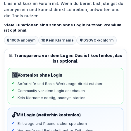
Lies erst kurz im Forum mit. Wenn du bereit bist, steigst du
anonym ein und kannst direkt schreiben, antworten und
die Tools nutzen.
Viele Funktionen sind schon ohne Login nutzbar, Premium
ist optional.
🔒 100% anonym
🙈 Kein Klarname
🛡️ DSGVO-konform
📊 Transparenz vor dem Login: Das ist kostenlos, das
ist optional.
🆓
Kostenlos ohne Login
Soforthilfe und Basis-Werkzeuge direkt nutzbar
Community vor dem Login anschauen
Kein Klarname noetig, anonym starten
🔓
Mit Login (weiterhin kostenlos)
Eintraege und Plaene sicher speichern
Verlaeufe und Fortschritt ueber Zeit sehen