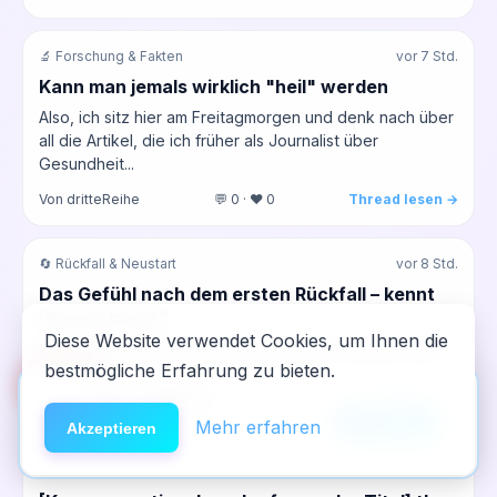
🔬 Forschung & Fakten
vor 7 Std.
Kann man jemals wirklich "heil" werden
Also, ich sitz hier am Freitagmorgen und denk nach über
all die Artikel, die ich früher als Journalist über
Gesundheit...
Von dritteReihe
💬 0 · ❤️ 0
Thread lesen →
🔄 Rückfall & Neustart
vor 8 Std.
Das Gefühl nach dem ersten Rückfall – kennt
das noch wer?
Diese Website verwendet Cookies, um Ihnen die
Ich saß heute Morgen einfach nur da und musste krass
bestmögliche Erfahrung zu bieten.
an die Zeit denken, als ich noch im Knast saß...
🆘
Hilfe
App installieren
Von patrick_meth
💬 0 · ❤️ 0
Thread lesen →
×
NeelixberliN auf dem Homescreen —
Anleitung
Mehr erfahren
Akzeptieren
wie eine echte App.
💉 Opioide & Heroin
vor 10 Std.