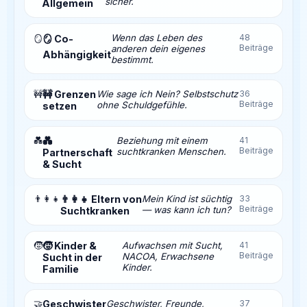
sicher.
Allgemein
Wenn das Leben des
48
🪞
🪞 Co-
Beiträge
anderen dein eigenes
Abhängigkeit
bestimmt.
🚧
🚧 Grenzen
Wie sage ich Nein? Selbstschutz
36
Beiträge
ohne Schuldgefühle.
setzen
💑
💑
Beziehung mit einem
41
Beiträge
suchtkranken Menschen.
Partnerschaft
& Sucht
👨‍👩‍👧
👨‍👩‍👧 Eltern von
Mein Kind ist süchtig
33
Beiträge
— was kann ich tun?
Suchtkranken
🧒
🧒 Kinder &
Aufwachsen mit Sucht,
41
Beiträge
NACOA, Erwachsene
Sucht in der
Kinder.
Familie
🤝
Geschwister
Geschwister, Freunde,
37