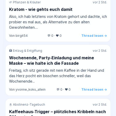
🌱 Pflanzen & Kräuter
vor 2 Std.
Kratom - wie gehts euch damit
Also, ich hab letztens von Kratom gehort und dachte, ich
probier es mal aus, als Alternative zu den alten
Gewohnheiten....
Von birgit54
💬 0 · ❤️ 0
Thread lesen →
🏥 Entzug & Entgiftung
vor 2 Std.
Wochenende, Party‑Einladung und meine
Maske – wie halte ich die Fassade
Freitag, ich sitz gerade mit nem Kaffee in der Hand und
das Herz pocht ein bisschen schneller, weil das
Wochenende...
Von yvonne_koks_allein
💬 0 · ❤️ 0
Thread lesen →
📓 Abstinenz-Tagebuch
vor 2 Std.
Kaffeehaus‑Trigger – plötzliches Kribbeln nach