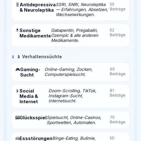
🧬
Antidepressiva
SSRI, SNRI, Neuroleptika
55
Beiträge
— Erfahrungen, Absetzen,
& Neuroleptika
Wechselwirkungen.
💊
Sonstige
Gabapentin, Pregabalin,
52
Beiträge
Ozempic & alle anderen
Medikamente
Medikamente.
📱
📱 Verhaltenssüchte
Gaming-
Online-Gaming, Zocken,
60
🎮
Beiträge
Computerspielsucht.
Sucht
📱
Social
Doom-Scrolling, TikTok,
81
Beiträge
Instagram-Sucht,
Media &
Internetsucht.
Internet
🎰
Glücksspiel
Spielsucht, Online-Casinos,
75
Beiträge
Sportwetten, Automaten.
🍰
Essstörungen
Binge-Eating, Bulimie,
55