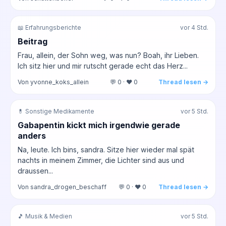
📖 Erfahrungsberichte
vor 4 Std.
Beitrag
Frau, allein, der Sohn weg, was nun? Boah, ihr Lieben.
Ich sitz hier und mir rutscht gerade echt das Herz...
Von yvonne_koks_allein
💬 0 · ❤️ 0
Thread lesen →
💊 Sonstige Medikamente
vor 5 Std.
Gabapentin kickt mich irgendwie gerade
anders
Na, leute. Ich bins, sandra. Sitze hier wieder mal spät
nachts in meinem Zimmer, die Lichter sind aus und
draussen...
Von sandra_drogen_beschaff
💬 0 · ❤️ 0
Thread lesen →
🎵 Musik & Medien
vor 5 Std.