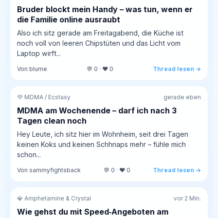
Bruder blockt mein Handy – was tun, wenn er
die Familie online ausraubt
Also ich sitz gerade am Freitagabend, die Küche ist
noch voll von leeren Chipstüten und das Licht vom
Laptop wirft...
Von blume
💬 0 · ❤️ 0
Thread lesen →
💜 MDMA / Ecstasy
gerade eben
MDMA am Wochenende – darf ich nach 3
Tagen clean noch
Hey Leute, ich sitz hier im Wohnheim, seit drei Tagen
keinen Koks und keinen Schhnaps mehr – fühle mich
schon...
Von sammyfightsback
💬 0 · ❤️ 0
Thread lesen →
💎 Amphetamine & Crystal
vor 2 Min.
Wie gehst du mit Speed‑Angeboten am