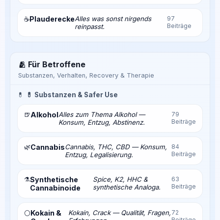
Plauderecke
Alles was sonst nirgends
97
☕
Beiträge
reinpasst.
🫂 Für Betroffene
Substanzen, Verhalten, Recovery & Therapie
💊
💊 Substanzen & Safer Use
🍺
Alkohol
Alles zum Thema Alkohol —
79
Beiträge
Konsum, Entzug, Abstinenz.
🌿
Cannabis
Cannabis, THC, CBD — Konsum,
84
Beiträge
Entzug, Legalisierung.
⚗️
Synthetische
Spice, K2, HHC &
63
Beiträge
synthetische Analoga.
Cannabinoide
Kokain &
Kokain, Crack — Qualität, Fragen,
72
⚪
Beiträge