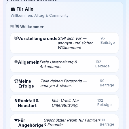
👥 Für Alle
Willkommen, Alltag & Community
👋
👋 Willkommen
👋
Vorstellungsrunde
Stell dich vor —
95
Beiträge
anonym und sicher.
Willkommen!
💬
Allgemein
Freie Unterhaltung &
192
Beiträge
Ankommen.
Meine
Teile deinen Fortschritt —
99
🏆
Beiträge
anonym & sicher.
Erfolge
🔄
Rückfall &
Kein Urteil. Nur
102
Beiträge
Unterstützung.
Neustart
❤️
Für
Geschützter Raum für Familien
113
Beiträge
& Freunde
Angehörige