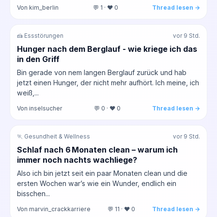
Von kim_berlin
💬 1 · ❤️ 0
Thread lesen →
🍰 Essstörungen
vor 9 Std.
Hunger nach dem Berglauf - wie kriege ich das
in den Griff
Bin gerade von nem langen Berglauf zurück und hab
jetzt einen Hunger, der nicht mehr aufhört. Ich meine, ich
weiß,...
Von inselsucher
💬 0 · ❤️ 0
Thread lesen →
🏃 Gesundheit & Wellness
vor 9 Std.
Schlaf nach 6 Monaten clean – warum ich
immer noch nachts wachliege?
Also ich bin jetzt seit ein paar Monaten clean und die
ersten Wochen war’s wie ein Wunder, endlich ein
bisschen...
Von marvin_crackkarriere
💬 11 · ❤️ 0
Thread lesen →