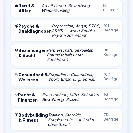
💼
Beruf &
Arbeit finden, Bewerbung,
95
Beiträge
Wiedereinstieg.
Alltag
🧠
Psyche &
Depression, Angst, PTBS,
101
Beiträge
ADHS — wenn Sucht +
Dualdiagnosen
Psyche zusammen.
💔
Beziehungen
Partnerschaft, Sexualität,
88
Beiträge
Freundschaft unter
& Sucht
Suchtdruck.
🏃
Gesundheit &
Körperliche Gesundheit,
107
Beiträge
Sport, Ernährung, Schlaf.
Wellness
⚖️
Recht &
Führerschein, MPU, Schulden,
98
Beiträge
Bewährung, Polizei.
Finanzen
Bodybuilding
Training, Steroide,
75
🏋️
Beiträge
Supplements — mit oder
& Fitness
ohne Sucht.