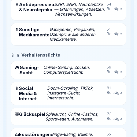
🧬
Antidepressiva
SSRI, SNRI, Neuroleptika
54
Beiträge
— Erfahrungen, Absetzen,
& Neuroleptika
Wechselwirkungen.
💊
Sonstige
Gabapentin, Pregabalin,
51
Beiträge
Ozempic & alle anderen
Medikamente
Medikamente.
📱
📱 Verhaltenssüchte
Gaming-
Online-Gaming, Zocken,
59
🎮
Beiträge
Computerspielsucht.
Sucht
📱
Social
Doom-Scrolling, TikTok,
81
Beiträge
Instagram-Sucht,
Media &
Internetsucht.
Internet
🎰
Glücksspiel
Spielsucht, Online-Casinos,
73
Beiträge
Sportwetten, Automaten.
🍰
Essstörungen
Binge-Eating, Bulimie,
55