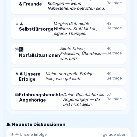
Beiträge
Kollegen — wenn
& Freunde
Nahestehende betroffen sind.
🧘
🧘
Vergiss dich nicht!
43
Beiträge
Wellness, Kraft tanken,
Selbstfürsorge
eigene Therapie.
Akute Krisen,
40
🆘
🆘
Beiträge
Eskalation, Überdosis —
Notfallsituationen
was tun?
🌟
🌟 Unsere
Kleine und große Erfolge —
40
Beiträge
teile, was gut läuft.
Erfolge
📖
Erfahrungsberichte
Deine Geschichte als
57
Beiträge
Angehörige/r — du
Angehörige
bist nicht allein.
🧵 Neueste Diskussionen
🌟 🌟 Unsere Erfolge
gerade eben