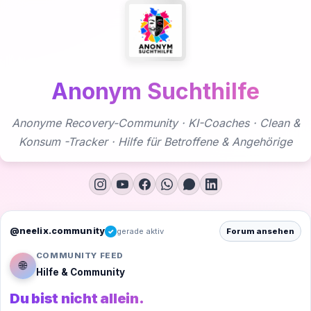
Zum
Inhalt
springen
Anonym Suchthilfe
Anonyme Recovery-Community · KI-Coaches · Clean &
Konsum -Tracker · Hilfe für Betroffene & Angehörige
@neelix.community
gerade aktiv
Forum ansehen
✓
COMMUNITY FEED
🌐
Hilfe & Community
Du bist nicht allein.