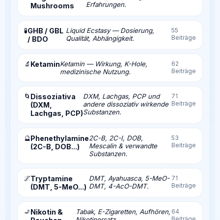
Erfahrungen.
Mushrooms
🧪
GHB / GBL
Liquid Ecstasy — Dosierung,
55
Beiträge
Qualität, Abhängigkeit.
/ BDO
🔬
Ketamin
Ketamin — Wirkung, K-Hole,
62
Beiträge
medizinische Nutzung.
🌀
Dissoziativa
DXM, Lachgas, PCP und
71
Beiträge
andere dissoziativ wirkende
(DXM,
Substanzen.
Lachgas, PCP)
🔮
Phenethylamine
2C-B, 2C-I, DOB,
53
Beiträge
Mescalin & verwandte
(2C-B, DOB...)
Substanzen.
🌌
Tryptamine
DMT, Ayahuasca, 5-MeO-
71
Beiträge
DMT, 4-AcO-DMT.
(DMT, 5-MeO...)
🚬
Nikotin &
Tabak, E-Zigaretten, Aufhören,
64
Beiträge
Nikotinersatz.