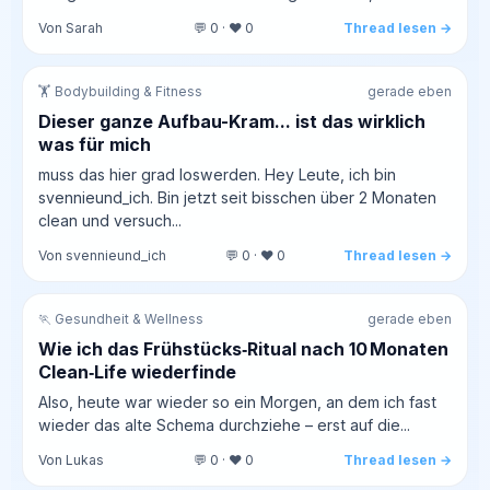
Von Sarah
💬 0 · ❤️ 0
Thread lesen →
🏋️ Bodybuilding & Fitness
gerade eben
Dieser ganze Aufbau-Kram... ist das wirklich
was für mich
muss das hier grad loswerden. Hey Leute, ich bin
svennieund_ich. Bin jetzt seit bisschen über 2 Monaten
clean und versuch...
Von svennieund_ich
💬 0 · ❤️ 0
Thread lesen →
🏃 Gesundheit & Wellness
gerade eben
Wie ich das Frühstücks‑Ritual nach 10 Monaten
Clean‑Life wiederfinde
Also, heute war wieder so ein Morgen, an dem ich fast
wieder das alte Schema durchziehe – erst auf die...
Von Lukas
💬 0 · ❤️ 0
Thread lesen →