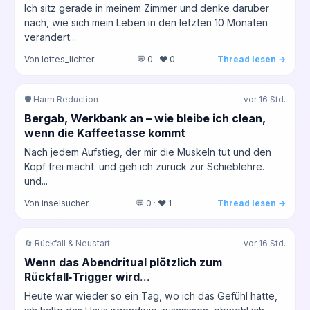
Ich sitz gerade in meinem Zimmer und denke daruber
nach, wie sich mein Leben in den letzten 10 Monaten
verandert...
Von lottes_lichter
💬 0 · ❤️ 0
Thread lesen →
🛡️ Harm Reduction
vor 16 Std.
Bergab, Werkbank an – wie bleibe ich clean,
wenn die Kaffeetasse kommt
Nach jedem Aufstieg, der mir die Muskeln tut und den
Kopf frei macht. und geh ich zurück zur Schieblehre.
und...
Von inselsucher
💬 0 · ❤️ 1
Thread lesen →
🔄 Rückfall & Neustart
vor 16 Std.
Wenn das Abendritual plötzlich zum
Rückfall‑Trigger wird...
Heute war wieder so ein Tag, wo ich das Gefühl hatte,