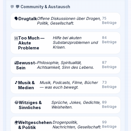
💬
💬 Community & Austausch
Drugtalk
Offene Diskussionen über Drogen,
75
🗣️
Beiträge
Politik, Gesellschaft.
Too Much —
Hilfe bei akuten
84
🆘
Beiträge
Substanzproblemen und
Akute
Krisen.
Probleme
Bewusst-
Philosophie, Spiritualität,
87
🕯️
Beiträge
Achtsamkeit, Sinn des Lebens.
Sein
🎵
Musik &
Musik, Podcasts, Filme, Bücher
73
Beiträge
— was euch bewegt.
Medien
😂
Witziges &
Sprüche, Jokes, Gedichte,
89
Beiträge
Weisheiten.
Sinnliches
Weltgeschehen
Drogenpolitik,
99
🌍
Beiträge
Nachrichten, Gesellschaft.
& Politik