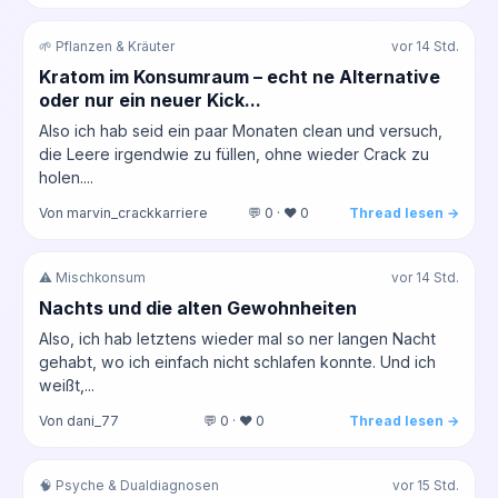
🌱 Pflanzen & Kräuter
vor 14 Std.
Kratom im Konsumraum – echt ne Alternative
oder nur ein neuer Kick...
Also ich hab seid ein paar Monaten clean und versuch,
die Leere irgendwie zu füllen, ohne wieder Crack zu
holen....
Von marvin_crackkarriere
💬 0 · ❤️ 0
Thread lesen →
⚠️ Mischkonsum
vor 14 Std.
Nachts und die alten Gewohnheiten
Also, ich hab letztens wieder mal so ner langen Nacht
gehabt, wo ich einfach nicht schlafen konnte. Und ich
weißt,...
Von dani_77
💬 0 · ❤️ 0
Thread lesen →
🧠 Psyche & Dualdiagnosen
vor 15 Std.