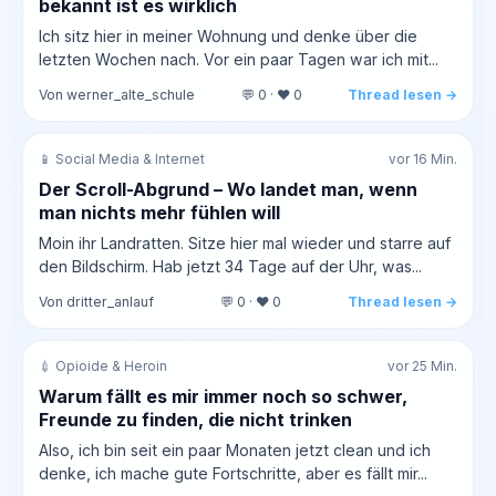
bekannt ist es wirklich
Ich sitz hier in meiner Wohnung und denke über die
letzten Wochen nach. Vor ein paar Tagen war ich mit...
Von werner_alte_schule
💬 0 · ❤️ 0
Thread lesen →
📱 Social Media & Internet
vor 16 Min.
Der Scroll-Abgrund – Wo landet man, wenn
man nichts mehr fühlen will
Moin ihr Landratten. Sitze hier mal wieder und starre auf
den Bildschirm. Hab jetzt 34 Tage auf der Uhr, was...
Von dritter_anlauf
💬 0 · ❤️ 0
Thread lesen →
💉 Opioide & Heroin
vor 25 Min.
Warum fällt es mir immer noch so schwer,
Freunde zu finden, die nicht trinken
Also, ich bin seit ein paar Monaten jetzt clean und ich
denke, ich mache gute Fortschritte, aber es fällt mir...