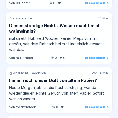
Von 03_peter
💬 0 · ❤️ 0
Thread lesen →
☕ Plauderecke
vor 34 Min.
Dieses ständige Nichts-Wissen macht mich
wahnsinnig?
mal direkt, Hab seid Wochen keinen Pieps von ihm
gehört, seit dem Einbruch bei mir. Und ehrlich gesagt,
war das...
Von ralf_bruder
💬 0 · ❤️ 0
Thread lesen →
📓 Abstinenz-Tagebuch
vor 54 Min.
Immer noch dieser Duft von altem Papier?
Heute Morgen, als ich die Post durchging, war da
wieder dieser leichte Geruch von altem Papier. Sofort
war ich wieder...
Von trockendock
💬 0 · ❤️ 0
Thread lesen →