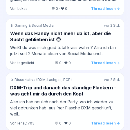
Von Lukas
💬 0 · ❤️ 0
Thread lesen →
📱 Gaming & Social Media
vor 2 Std.
Wenn das Handy nicht mehr da ist, aber die
Sucht geblieben ist 😔
Weißt du was mich grad total krass wahrn? Also ich bin
jetzt seit 2 Monate clean von Social Media und...
Von tageslicht
💬 0 · ❤️ 0
Thread lesen →
🌀 Dissoziativa (DXM, Lachgas, PCP)
vor 2 Std.
DXM-Trip und danach das ständige Flackern –
was geht mir da durch den Kopf
Also ich hab neulich nach der Party, wo ich wieder zu
viel getrunken hab, aus ’ner Flasche DXM geschlürft,
weil...
Von lena_1703
💬 0 · ❤️ 0
Thread lesen →