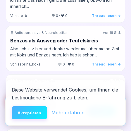
ich halte das Haus irgendwie zusammen, obwohl ich
innerlich...
Von ute_b
💬 0 · ❤️ 0
Thread lesen →
🧬 Antidepressiva & Neuroleptika
vor 16 Std.
Benzos als Ausweg oder Teufelskreis
Also, ich sitz hier und denke wieder mal über meine Zeit
mit Koks und Benzos nach. Ich hab ja schon...
Von sabrina_koks
💬 0 · ❤️ 0
Thread lesen →
❤️‍🔥 Sexsucht & Pornografie
vor 17 Std.
Warum fällt es mir so schwer, an etwas
Diese Website verwendet Cookies, um Ihnen die
anderes zu denken
bestmögliche Erfahrung zu bieten.
🆘
Hilfe
Ich war letzte Woche ein paar Tage weg und dachte,
App installieren
ich hatte mich echt gut erholt. Aber als ich zuruckkam,...
×
NeelixberliN auf dem Homescreen —
Anleitung
Mehr erfahren
Akzeptieren
wie eine echte App.
Von jörg_haftraus
💬 1 · ❤️ 0
Thread lesen →