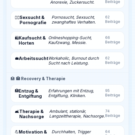
Beiträge
Anorexie, Zuckersucht.
Sexsucht &
Pornosucht, Sexsucht,
62
❤️‍🔥
Beiträge
zwanghaftes Verhalten.
Pornografie
Kaufsucht &
Onlineshopping-Sucht,
66
🛍️
Beiträge
Kaufzwang, Messie.
Horten
💼
Arbeitssucht
Workaholic, Burnout durch
62
Beiträge
Sucht nach Leistung.
🏥
🏥 Recovery & Therapie
🏥
Entzug &
Erfahrungen mit Entzug,
95
Beiträge
Entgiftung, Kliniken.
Entgiftung
Therapie &
Ambulant, stationär,
74
🛋️
Beiträge
Langzeittherapie, Nachsorge.
Nachsorge
💪
Motivation &
Durchhalten, Trigger
64