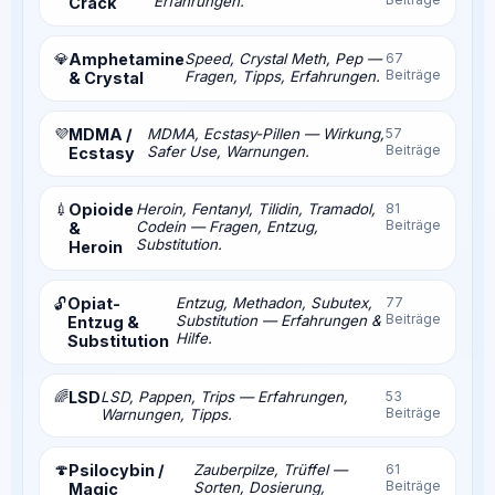
Erfahrungen.
Crack
💎
Amphetamine
Speed, Crystal Meth, Pep —
67
Beiträge
Fragen, Tipps, Erfahrungen.
& Crystal
💜
MDMA /
MDMA, Ecstasy-Pillen — Wirkung,
57
Beiträge
Safer Use, Warnungen.
Ecstasy
💉
Opioide
Heroin, Fentanyl, Tilidin, Tramadol,
81
Beiträge
Codein — Fragen, Entzug,
&
Substitution.
Heroin
Opiat-
Entzug, Methadon, Subutex,
77
🔓
Beiträge
Substitution — Erfahrungen &
Entzug &
Hilfe.
Substitution
🌈
LSD
LSD, Pappen, Trips — Erfahrungen,
53
Beiträge
Warnungen, Tipps.
🍄
Psilocybin /
Zauberpilze, Trüffel —
61
Beiträge
Sorten, Dosierung,
Magic