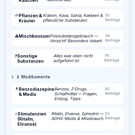
Rauchen
🌱
Pflanzen &
Kratom, Kava, Salvia, Kakteen &
50
Beiträge
pflanzliche Substanzen.
Kräuter
⚠️
Mischkonsum
Polysubstanzgebrauch —
69
Beiträge
Vorsicht! Besonders riskant.
Sonstige
Alles was oben nicht
78
❓
Beiträge
aufgeführt ist.
Substanzen
💉
💉 Medikamente
💊
Benzodiazepine
Benzos, Z-Drugs,
82
Beiträge
Schlafmittel — Fragen,
& Medis
Entzug, Tipps.
Stimulanzien
Ritalin, Elvanse, Ephedrin —
53
⚡
Beiträge
ADHS-Medis & Missbrauch.
(Ritalin,
Elvanse)