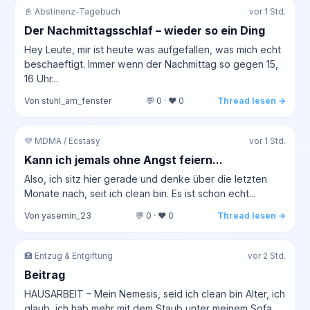
📓 Abstinenz-Tagebuch
vor 1 Std.
Der Nachmittagsschlaf – wieder so ein Ding
Hey Leute, mir ist heute was aufgefallen, was mich echt
beschaeftigt. Immer wenn der Nachmittag so gegen 15,
16 Uhr...
Von stuhl_am_fenster
💬 0 · ❤️ 0
Thread lesen →
💜 MDMA / Ecstasy
vor 1 Std.
Kann ich jemals ohne Angst feiern...
Also, ich sitz hier gerade und denke über die letzten
Monate nach, seit ich clean bin. Es ist schon echt...
Von yasemin_23
💬 0 · ❤️ 0
Thread lesen →
🏥 Entzug & Entgiftung
vor 2 Std.
Beitrag
HAUSARBEIT – Mein Nemesis, seid ich clean bin Alter, ich
glaub, ich hab mehr mit dem Staub unter meinem Sofa...