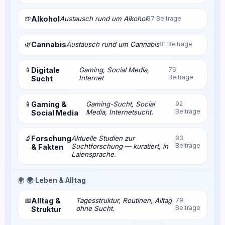
🍺
Alkohol
Austausch rund um Alkohol
87 Beiträge
🌿
Cannabis
Austausch rund um Cannabis
81 Beiträge
📱
Digitale
Gaming, Social Media,
76
Beiträge
Internet
Sucht
📱
Gaming &
Gaming-Sucht, Social
92
Beiträge
Media, Internetsucht.
Social Media
🔬
Forschung
Aktuelle Studien zur
93
Beiträge
Suchtforschung — kuratiert, in
& Fakten
Laiensprache.
🌍
🌍 Leben & Alltag
📅
Alltag &
Tagesstruktur, Routinen, Alltag
79
Beiträge
ohne Sucht.
Struktur