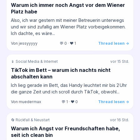
Warum ich immer noch Angst vor dem Wiener
Platz habe
Also, ich war gestern mit meiner Betreuerin unterwegs
und wir sind zufallig am Wiener Platz vorbeigekommen.
Ich dachte, es wäre...
Von jessyyyyy
💬 0 · ❤️ 1
Thread lesen →
📱 Social Media & Internet
vor 15 Std.
TikTok im Bett – warum ich nachts nicht
abschalten kann
Ich lieg gerade im Bett, das Handy leuchtet mir bis 2 Uhr
die ganze Zeit und ich scroll durch TikTok, obwohl...
Von muedermax
💬 1 · ❤️ 0
Thread lesen →
🔄 Rückfall & Neustart
vor 16 Std.
Warum ich Angst vor Freundschaften habe,
seit ich clean bin