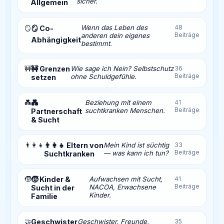
sicher.
Allgemein
Wenn das Leben des
48
🪞
🪞 Co-
Beiträge
anderen dein eigenes
Abhängigkeit
bestimmt.
🚧
🚧 Grenzen
Wie sage ich Nein? Selbstschutz
36
Beiträge
ohne Schuldgefühle.
setzen
💑
💑
Beziehung mit einem
41
Beiträge
suchtkranken Menschen.
Partnerschaft
& Sucht
👨‍👩‍👧
👨‍👩‍👧 Eltern von
Mein Kind ist süchtig
33
Beiträge
— was kann ich tun?
Suchtkranken
🧒
🧒 Kinder &
Aufwachsen mit Sucht,
41
Beiträge
NACOA, Erwachsene
Sucht in der
Kinder.
Familie
🤝
Geschwister
Geschwister, Freunde,
35