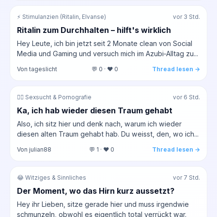
⚡ Stimulanzien (Ritalin, Elvanse)
vor 3 Std.
Ritalin zum Durchhalten – hilft's wirklich
Hey Leute, ich bin jetzt seit 2 Monate clean von Social
Media und Gaming und versuch mich im Azubi‑Alltag zu...
Von tageslicht
💬 0 · ❤️ 0
Thread lesen →
❤️‍🔥 Sexsucht & Pornografie
vor 6 Std.
Ka, ich hab wieder diesen Traum gehabt
Also, ich sitz hier und denk nach, warum ich wieder
diesen alten Traum gehabt hab. Du weisst, den, wo ich...
Von julian88
💬 1 · ❤️ 0
Thread lesen →
😂 Witziges & Sinnliches
vor 7 Std.
Der Moment, wo das Hirn kurz aussetzt?
Hey ihr Lieben, sitze gerade hier und muss irgendwie
schmunzeln, obwohl es eigentlich total verrückt war.