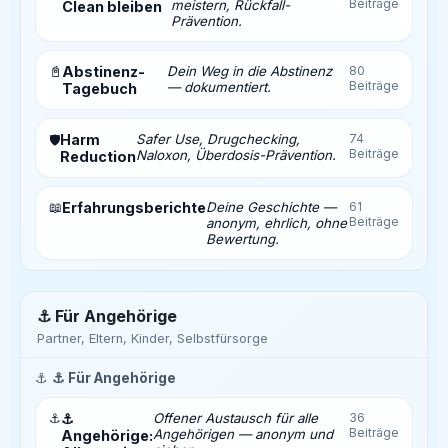
Beiträge
meistern, Rückfall-
Clean bleiben
Prävention.
📓
Abstinenz-
Dein Weg in die Abstinenz
80
Beiträge
— dokumentiert.
Tagebuch
Harm
Safer Use, Drugchecking,
74
🛡️
Beiträge
Naloxon, Überdosis-Prävention.
Reduction
📖
Erfahrungsberichte
Deine Geschichte —
61
Beiträge
anonym, ehrlich, ohne
Bewertung.
⚓ Für Angehörige
Partner, Eltern, Kinder, Selbstfürsorge
⚓
⚓ Für Angehörige
⚓
⚓
Offener Austausch für alle
36
Beiträge
Angehörigen — anonym und
Angehörige: