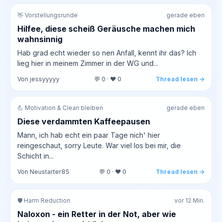
👋 Vorstellungsrunde
gerade eben
Hilfee, diese scheiß Geräusche machen mich
wahnsinnig
Hab grad echt wieder so nen Anfall, kennt ihr das? Ich
lieg hier in meinem Zimmer in der WG und...
Von jessyyyyy
💬 0 · ❤️ 0
Thread lesen →
💪 Motivation & Clean bleiben
gerade eben
Diese verdammten Kaffeepausen
Mann, ich hab echt ein paar Tage nich' hier
reingeschaut, sorry Leute. War viel los bei mir, die
Schicht in...
Von Neustarter85
💬 0 · ❤️ 0
Thread lesen →
🛡️ Harm Reduction
vor 12 Min.
Naloxon - ein Retter in der Not, aber wie