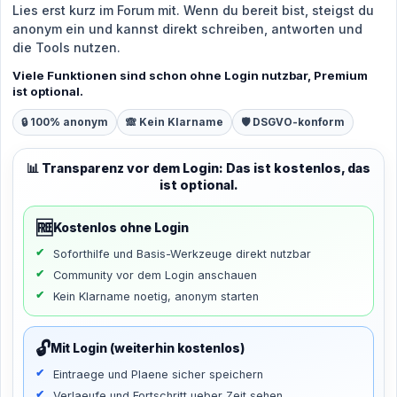
Lies erst kurz im Forum mit. Wenn du bereit bist, steigst du
anonym ein und kannst direkt schreiben, antworten und
die Tools nutzen.
Viele Funktionen sind schon ohne Login nutzbar, Premium
ist optional.
🔒 100% anonym
🙈 Kein Klarname
🛡️ DSGVO-konform
📊 Transparenz vor dem Login: Das ist kostenlos, das
ist optional.
🆓
Kostenlos ohne Login
Soforthilfe und Basis-Werkzeuge direkt nutzbar
Community vor dem Login anschauen
Kein Klarname noetig, anonym starten
🔓
Mit Login (weiterhin kostenlos)
Eintraege und Plaene sicher speichern
Verlaeufe und Fortschritt ueber Zeit sehen