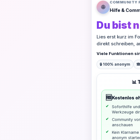
COMMUNITY 
🌐
Hilfe & Comm
Du bist n
Lies erst kurz im F
direkt schreiben, 
Viele Funktionen si
🔒 100% anonym

📊 
🆓
Kostenlos o
Soforthilfe un
Werkzeuge dir
Community vo
anschauen
Kein Klarname 
anonym starte