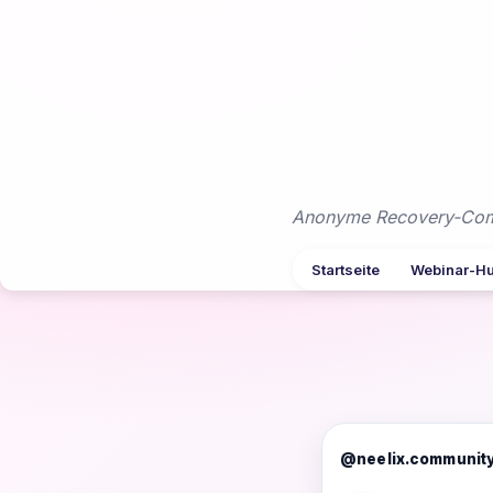
Zum
Inhalt
springen
Anonyme Recovery-Commu
Startseite
Webinar-H
@neelix.communit