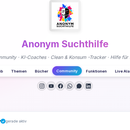
Anonym Suchthilfe
nity · KI-Coaches · Clean & Konsum -Tracker · Hilfe für 
Community
ub
Themen
Bücher
Funktionen
Live Al
y
gerade aktiv
✓