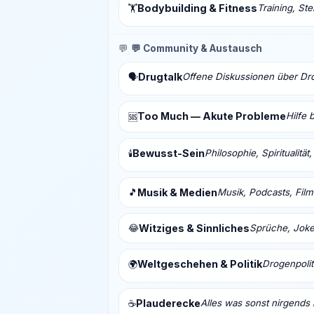
Bodybuilding & Fitness
Training, St
🏋️
💬
💬 Community & Austausch
Drugtalk
Offene Diskussionen über Drog
🗣️
Too Much — Akute Probleme
Hilfe 
🆘
Bewusst-Sein
Philosophie, Spiritualitä
🕯️
🎵
Musik & Medien
Musik, Podcasts, Fil
😂
Witziges & Sinnliches
Sprüche, Joke
Weltgeschehen & Politik
Drogenpolit
🌍
Plauderecke
Alles was sonst nirgends 
☕