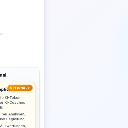
st
nal.
OPTIONAL ⭐
ptional
te KI-Token-
uer KI-Coaches
ls
 bei Analysen,
nd Begleitung
 Auswertungen,