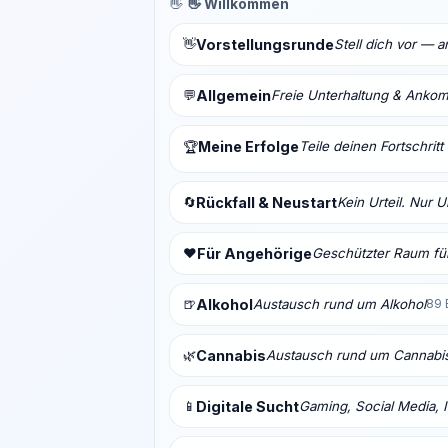
👋
👋 Willkommen
👋
Vorstellungsrunde
Stell dich vor — 
💬
Allgemein
Freie Unterhaltung & Anko
Meine Erfolge
Teile deinen Fortschrit
🏆
🔄
Rückfall & Neustart
Kein Urteil. Nur 
❤️
Für Angehörige
Geschützter Raum für
🍺
Alkohol
Austausch rund um Alkohol
89 
🌿
Cannabis
Austausch rund um Cannabi
📱
Digitale Sucht
Gaming, Social Media, I