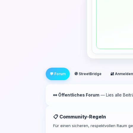
💬 Forum
🧭 StreetBridge
🔐 Anmelden
👀 Öffentliches Forum
— Lies alle Beit
📋 Community-Regeln
Für einen sicheren, respektvollen Raum gel