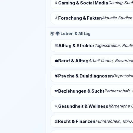
📱
Gaming & Social Media
Gaming-Sucht
🔬
Forschung & Fakten
Aktuelle Studien
🌍
🌍 Leben & Alltag
📅
Alltag & Struktur
Tagesstruktur, Routi
💼
Beruf & Alltag
Arbeit finden, Bewerbu
🧠
Psyche & Dualdiagnosen
Depressio
💔
Beziehungen & Sucht
Partnerschaft, 
🏃
Gesundheit & Wellness
Körperliche 
⚖️
Recht & Finanzen
Führerschein, MPU,