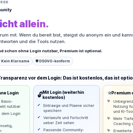
FEED
unity
icht allein.
orum mit. Wenn du bereit bist, steigst du anonym ein und kann
antworten und die Tools nutzen.
nd schon ohne Login nutzbar, Premium ist optional.
 Kein Klarname
🛡️ DSGVO-konform
Transparenz vor dem Login: Das ist kostenlos, das ist optio
⭐
Mit Login (weiterhin
hne Login
Premium o
🔓
kostenlos)
d Basis-
Unbegrenz
Eintraege und Plaene sicher
ekt nutzbar
Nutzung f
speichern
und KI-Too
r dem Login
Verlaeufe und Fortschritt
Mehr Tiefe
ueber Zeit sehen
Coaching u
noetig,
Passende Community-
n
Erweiterte