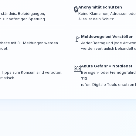
Anonymität schützen
🔒
rständnis. Beleidigungen,
Keine Klarnamen, Adressen oder 
 zur sofortigen Sperrung.
Alias ist dein Schutz.
Meldewege bei Verstößen
🚩
 Inhalte mit 3+ Meldungen werden
Jeder Beitrag und jede Antwor
ndet.
werden vertraulich behandelt u
Akute Gefahr = Notdienst
🆘
er Tipps zum Konsum sind verboten.
Bei Eigen- oder Fremdgefährd
omatisch.
112
rufen. Digitale Tools ersetzen