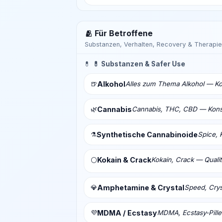
🫂 Für Betroffene
Substanzen, Verhalten, Recovery & Therapie
💊
💊 Substanzen & Safer Use
🍺
Alkohol
Alles zum Thema Alkohol — Ko
🌿
Cannabis
Cannabis, THC, CBD — Konsu
⚗️
Synthetische Cannabinoide
Spice, 
Kokain & Crack
Kokain, Crack — Qualit
⚪
💎
Amphetamine & Crystal
Speed, Crys
💜
MDMA / Ecstasy
MDMA, Ecstasy-Pill