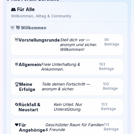
👥 Für Alle
Willkommen, Alltag & Community
👋
👋 Willkommen
👋
Vorstellungsrunde
Stell dich vor —
95
Beiträge
anonym und sicher.
Willkommen!
💬
Allgemein
Freie Unterhaltung &
193
Beiträge
Ankommen.
Meine
Teile deinen Fortschritt —
100
🏆
Beiträge
anonym & sicher.
Erfolge
🔄
Rückfall &
Kein Urteil. Nur
103
Beiträge
Unterstützung.
Neustart
❤️
Für
Geschützter Raum für Familien
113
Beiträge
& Freunde
Angehörige