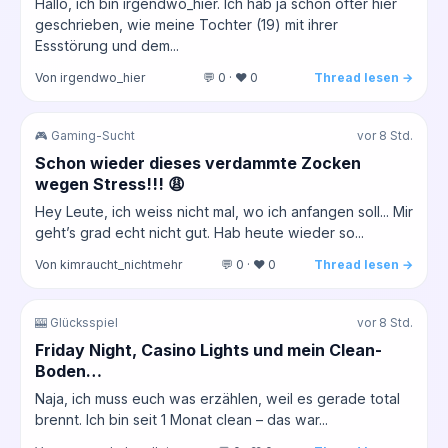
Hallo, ich bin irgendwo_hier. Ich hab ja schon öfter hier
geschrieben, wie meine Tochter (19) mit ihrer
Essstörung und dem...
Von irgendwo_hier
💬 0 · ❤️ 0
Thread lesen →
🎮 Gaming-Sucht
vor 8 Std.
Schon wieder dieses verdammte Zocken
wegen Stress!!! 😩
Hey Leute, ich weiss nicht mal, wo ich anfangen soll... Mir
geht’s grad echt nicht gut. Hab heute wieder so...
Von kimraucht_nichtmehr
💬 0 · ❤️ 0
Thread lesen →
🎰 Glücksspiel
vor 8 Std.
Friday Night, Casino Lights und mein Clean-
Boden…
Naja, ich muss euch was erzählen, weil es gerade total
brennt. Ich bin seit 1 Monat clean – das war...