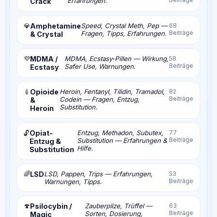
Erfahrungen.
Crack
💎
Amphetamine
Speed, Crystal Meth, Pep —
68
Beiträge
Fragen, Tipps, Erfahrungen.
& Crystal
💜
MDMA /
MDMA, Ecstasy-Pillen — Wirkung,
58
Beiträge
Safer Use, Warnungen.
Ecstasy
💉
Opioide
Heroin, Fentanyl, Tilidin, Tramadol,
82
Beiträge
Codein — Fragen, Entzug,
&
Substitution.
Heroin
Opiat-
Entzug, Methadon, Subutex,
77
🔓
Beiträge
Substitution — Erfahrungen &
Entzug &
Hilfe.
Substitution
🌈
LSD
LSD, Pappen, Trips — Erfahrungen,
53
Beiträge
Warnungen, Tipps.
🍄
Psilocybin /
Zauberpilze, Trüffel —
63
Beiträge
Sorten, Dosierung,
Magic