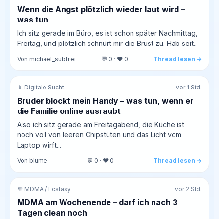
Wenn die Angst plötzlich wieder laut wird –
was tun
Ich sitz gerade im Büro, es ist schon später Nachmittag,
Freitag, und plötzlich schnürt mir die Brust zu. Hab seit...
Von michael_subfrei
💬 0 · ❤️ 0
Thread lesen →
📱 Digitale Sucht
vor 1 Std.
Bruder blockt mein Handy – was tun, wenn er
die Familie online ausraubt
Also ich sitz gerade am Freitagabend, die Küche ist
noch voll von leeren Chipstüten und das Licht vom
Laptop wirft...
Von blume
💬 0 · ❤️ 0
Thread lesen →
💜 MDMA / Ecstasy
vor 2 Std.
MDMA am Wochenende – darf ich nach 3
Tagen clean noch