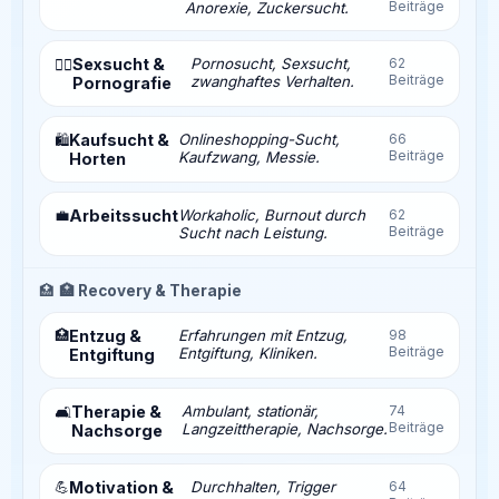
Beiträge
Anorexie, Zuckersucht.
Sexsucht &
Pornosucht, Sexsucht,
62
❤️‍🔥
Beiträge
zwanghaftes Verhalten.
Pornografie
Kaufsucht &
Onlineshopping-Sucht,
66
🛍️
Beiträge
Kaufzwang, Messie.
Horten
💼
Arbeitssucht
Workaholic, Burnout durch
62
Beiträge
Sucht nach Leistung.
🏥
🏥 Recovery & Therapie
🏥
Entzug &
Erfahrungen mit Entzug,
98
Beiträge
Entgiftung, Kliniken.
Entgiftung
Therapie &
Ambulant, stationär,
74
🛋️
Beiträge
Langzeittherapie, Nachsorge.
Nachsorge
💪
Motivation &
Durchhalten, Trigger
64