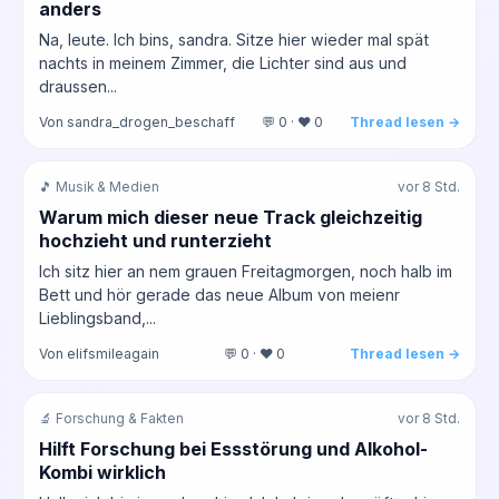
anders
Na, leute. Ich bins, sandra. Sitze hier wieder mal spät
nachts in meinem Zimmer, die Lichter sind aus und
draussen...
Von sandra_drogen_beschaff
💬 0 · ❤️ 0
Thread lesen →
🎵 Musik & Medien
vor 8 Std.
Warum mich dieser neue Track gleichzeitig
hochzieht und runterzieht
Ich sitz hier an nem grauen Freitagmorgen, noch halb im
Bett und hör gerade das neue Album von meienr
Lieblingsband,...
Von elifsmileagain
💬 0 · ❤️ 0
Thread lesen →
🔬 Forschung & Fakten
vor 8 Std.
Hilft Forschung bei Essstörung und Alkohol-
Kombi wirklich