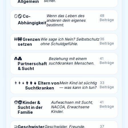
sicher.
Allgemein
Wenn das Leben des
48
🪞
🪞 Co-
Beiträge
anderen dein eigenes
Abhängigkeit
bestimmt.
🚧
🚧 Grenzen
Wie sage ich Nein? Selbstschutz
36
Beiträge
ohne Schuldgefühle.
setzen
💑
💑
Beziehung mit einem
41
Beiträge
suchtkranken Menschen.
Partnerschaft
& Sucht
👨‍👩‍👧
👨‍👩‍👧 Eltern von
Mein Kind ist süchtig
33
Beiträge
— was kann ich tun?
Suchtkranken
🧒
🧒 Kinder &
Aufwachsen mit Sucht,
41
Beiträge
NACOA, Erwachsene
Sucht in der
Kinder.
Familie
🤝
Geschwister
Geschwister, Freunde,
37