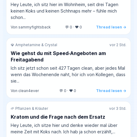
Hey Leute, ich sitz hier im Wohnheim, seit drei Tagen
keinen Koks und keinen Schhnaps mehr – fühle mich
schon...
Von sammyfightsback
💬 0 · ❤️ 0
Thread lesen →
💎 Amphetamine & Crystal
vor 2 Std.
Wie gehst du mit Speed‑Angeboten am
Freitagabend
Ich sitz jetzt schon seit 427 Tagen clean, aber jedes Mal
wenn das Wochenende naht, hör ich von Kollegen, dass
sie...
Von clean4ever
💬 0 · ❤️ 0
Thread lesen →
🌱 Pflanzen & Kräuter
vor 3 Std.
Kratom und die Frage nach dem Ersatz
Hey Leute, ich sitze hier und denke wieder mal über
meine Zeit mit Koks nach. Ich hab ja schon erzählt,...