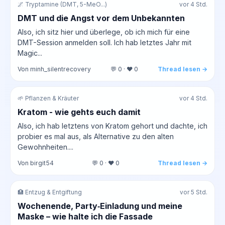
🌌 Tryptamine (DMT, 5-MeO...)
vor 4 Std.
DMT und die Angst vor dem Unbekannten
Also, ich sitz hier und überlege, ob ich mich für eine
DMT-Session anmelden soll. Ich hab letztes Jahr mit
Magic...
Von minh_silentrecovery
💬 0 · ❤️ 0
Thread lesen →
🌱 Pflanzen & Kräuter
vor 4 Std.
Kratom - wie gehts euch damit
Also, ich hab letztens von Kratom gehort und dachte, ich
probier es mal aus, als Alternative zu den alten
Gewohnheiten....
Von birgit54
💬 0 · ❤️ 0
Thread lesen →
🏥 Entzug & Entgiftung
vor 5 Std.
Wochenende, Party‑Einladung und meine
Maske – wie halte ich die Fassade