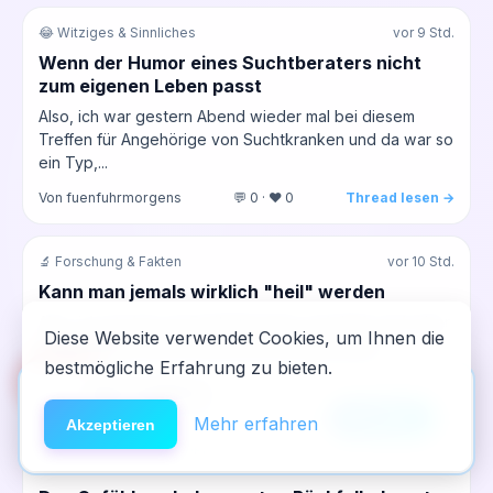
😂 Witziges & Sinnliches
vor 9 Std.
Wenn der Humor eines Suchtberaters nicht
zum eigenen Leben passt
Also, ich war gestern Abend wieder mal bei diesem
Treffen für Angehörige von Suchtkranken und da war so
ein Typ,...
Von fuenfuhrmorgens
💬 0 · ❤️ 0
Thread lesen →
🔬 Forschung & Fakten
vor 10 Std.
Kann man jemals wirklich "heil" werden
Also, ich sitz hier am Freitagmorgen und denk nach über
Diese Website verwendet Cookies, um Ihnen die
all die Artikel, die ich früher als Journalist über
bestmögliche Erfahrung zu bieten.
Gesundheit...
🆘
Hilfe
App installieren
Von dritteReihe
💬 0 · ❤️ 0
Thread lesen →
×
NeelixberliN auf dem Homescreen —
Anleitung
Mehr erfahren
Akzeptieren
wie eine echte App.
🔄 Rückfall & Neustart
vor 10 Std.