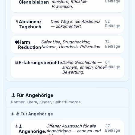
Beiträge
meistern, Rückfall-
Clean bleiben
Prävention.
📓
Abstinenz-
Dein Weg in die Abstinenz
82
Beiträge
— dokumentiert.
Tagebuch
Harm
Safer Use, Drugchecking,
74
🛡️
Beiträge
Naloxon, Überdosis-Prävention.
Reduction
📖
Erfahrungsberichte
Deine Geschichte —
64
Beiträge
anonym, ehrlich, ohne
Bewertung.
⚓ Für Angehörige
Partner, Eltern, Kinder, Selbstfürsorge
⚓
⚓ Für Angehörige
⚓
⚓
Offener Austausch für alle
37
Beiträge
Angehörigen — anonym und
Angehörige: