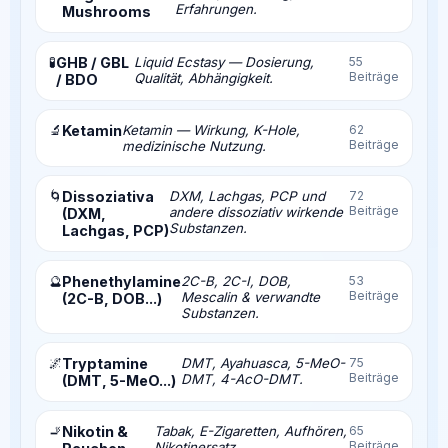
Erfahrungen.
Mushrooms
🧪
GHB / GBL
Liquid Ecstasy — Dosierung,
55
Beiträge
Qualität, Abhängigkeit.
/ BDO
🔬
Ketamin
Ketamin — Wirkung, K-Hole,
62
Beiträge
medizinische Nutzung.
🌀
Dissoziativa
DXM, Lachgas, PCP und
72
Beiträge
andere dissoziativ wirkende
(DXM,
Substanzen.
Lachgas, PCP)
🔮
Phenethylamine
2C-B, 2C-I, DOB,
53
Beiträge
Mescalin & verwandte
(2C-B, DOB...)
Substanzen.
🌌
Tryptamine
DMT, Ayahuasca, 5-MeO-
75
Beiträge
DMT, 4-AcO-DMT.
(DMT, 5-MeO...)
🚬
Nikotin &
Tabak, E-Zigaretten, Aufhören,
65
Beiträge
Nikotinersatz.