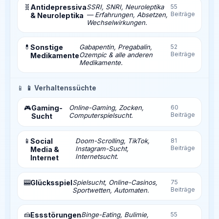
🧬
Antidepressiva
SSRI, SNRI, Neuroleptika
55
Beiträge
— Erfahrungen, Absetzen,
& Neuroleptika
Wechselwirkungen.
💊
Sonstige
Gabapentin, Pregabalin,
52
Beiträge
Ozempic & alle anderen
Medikamente
Medikamente.
📱
📱 Verhaltenssüchte
Gaming-
Online-Gaming, Zocken,
60
🎮
Beiträge
Computerspielsucht.
Sucht
📱
Social
Doom-Scrolling, TikTok,
81
Beiträge
Instagram-Sucht,
Media &
Internetsucht.
Internet
🎰
Glücksspiel
Spielsucht, Online-Casinos,
75
Beiträge
Sportwetten, Automaten.
🍰
Essstörungen
Binge-Eating, Bulimie,
55