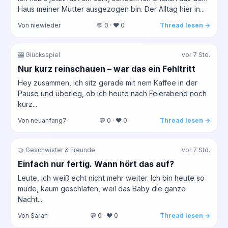
Haus meiner Mutter ausgezogen bin. Der Alltag hier in...
Von niewieder
💬 0 · ❤️ 0
Thread lesen →
🎰 Glücksspiel
vor 7 Std.
Nur kurz reinschauen – war das ein Fehltritt
Hey zusammen, ich sitz gerade mit nem Kaffee in der
Pause und überleg, ob ich heute nach Feierabend noch
kurz...
Von neuanfang7
💬 0 · ❤️ 0
Thread lesen →
🤝 Geschwister & Freunde
vor 7 Std.
Einfach nur fertig. Wann hört das auf?
Leute, ich weiß echt nicht mehr weiter. Ich bin heute so
müde, kaum geschlafen, weil das Baby die ganze
Nacht...
Von Sarah
💬 0 · ❤️ 0
Thread lesen →