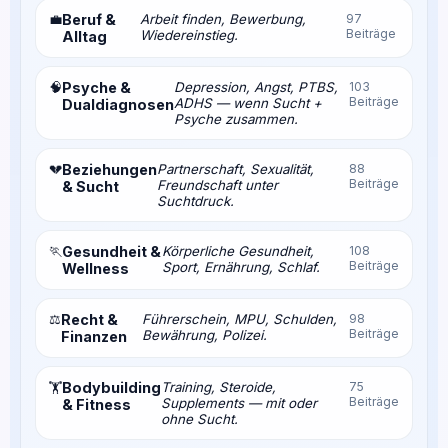
💼
Beruf &
Arbeit finden, Bewerbung,
97
Beiträge
Wiedereinstieg.
Alltag
🧠
Psyche &
Depression, Angst, PTBS,
103
Beiträge
ADHS — wenn Sucht +
Dualdiagnosen
Psyche zusammen.
💔
Beziehungen
Partnerschaft, Sexualität,
88
Beiträge
Freundschaft unter
& Sucht
Suchtdruck.
🏃
Gesundheit &
Körperliche Gesundheit,
108
Beiträge
Sport, Ernährung, Schlaf.
Wellness
⚖️
Recht &
Führerschein, MPU, Schulden,
98
Beiträge
Bewährung, Polizei.
Finanzen
Bodybuilding
Training, Steroide,
75
🏋️
Beiträge
Supplements — mit oder
& Fitness
ohne Sucht.