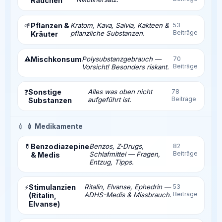
Rauchen
🌱
Pflanzen &
Kratom, Kava, Salvia, Kakteen &
53
Beiträge
pflanzliche Substanzen.
Kräuter
⚠️
Mischkonsum
Polysubstanzgebrauch —
70
Beiträge
Vorsicht! Besonders riskant.
Sonstige
Alles was oben nicht
78
❓
Beiträge
aufgeführt ist.
Substanzen
💉
💉 Medikamente
💊
Benzodiazepine
Benzos, Z-Drugs,
82
Beiträge
Schlafmittel — Fragen,
& Medis
Entzug, Tipps.
Stimulanzien
Ritalin, Elvanse, Ephedrin —
53
⚡
Beiträge
ADHS-Medis & Missbrauch.
(Ritalin,
Elvanse)