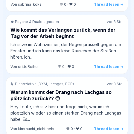
Von sabrina_koks
💬 0 · ❤️ 0
Thread lesen →
🧠 Psyche & Dualdiagnosen
vor 3 Std.
Wie kommt das Verlangen zurück, wenn der
Tag vor der Arbeit beginnt
Ich sitze im Wohnzimmer, der Regen prasselt gegen die
Fenster und ich kann das leise Rauschen der Straßen
hören. Ich...
Von dritteReihe
💬 0 · ❤️ 0
Thread lesen →
🌀 Dissoziativa (DXM, Lachgas, PCP)
vor 3 Std.
Warum kommt der Drang nach Lachgas so
plötzlich zurück?? 😔
Hey Leute, ich sitz hier und frage mich, warum ich
ploetzlich wieder so einen starken Drang nach Lachgas
habe. Es...
Von kimraucht_nichtmehr
💬 0 · ❤️ 0
Thread lesen →