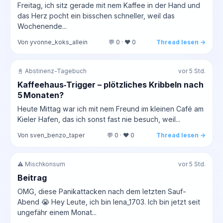
Freitag, ich sitz gerade mit nem Kaffee in der Hand und
das Herz pocht ein bisschen schneller, weil das
Wochenende...
Von yvonne_koks_allein
💬 0 · ❤️ 0
Thread lesen →
📓 Abstinenz-Tagebuch
vor 5 Std.
Kaffeehaus‑Trigger – plötzliches Kribbeln nach
5 Monaten?
Heute Mittag war ich mit nem Freund im kleinen Café am
Kieler Hafen, das ich sonst fast nie besuch, weil...
Von sven_benzo_taper
💬 0 · ❤️ 0
Thread lesen →
⚠️ Mischkonsum
vor 5 Std.
Beitrag
OMG, diese Panikattacken nach dem letzten Sauf-
Abend 😭 Hey Leute, ich bin lena_1703. Ich bin jetzt seit
ungefähr einem Monat...