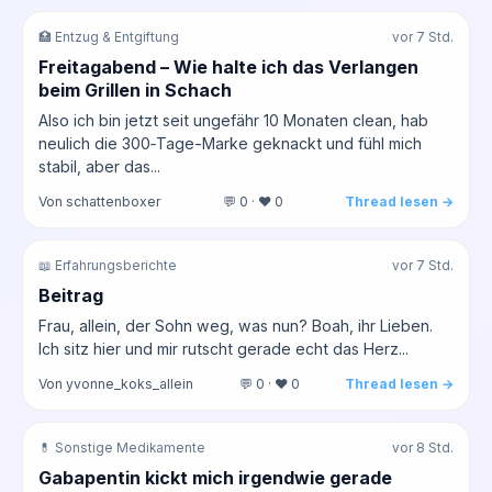
🏥 Entzug & Entgiftung
vor 7 Std.
Freitagabend – Wie halte ich das Verlangen
beim Grillen in Schach
Also ich bin jetzt seit ungefähr 10 Monaten clean, hab
neulich die 300‑Tage-Marke geknackt und fühl mich
stabil, aber das...
Von schattenboxer
💬 0 · ❤️ 0
Thread lesen →
📖 Erfahrungsberichte
vor 7 Std.
Beitrag
Frau, allein, der Sohn weg, was nun? Boah, ihr Lieben.
Ich sitz hier und mir rutscht gerade echt das Herz...
Von yvonne_koks_allein
💬 0 · ❤️ 0
Thread lesen →
💊 Sonstige Medikamente
vor 8 Std.
Gabapentin kickt mich irgendwie gerade