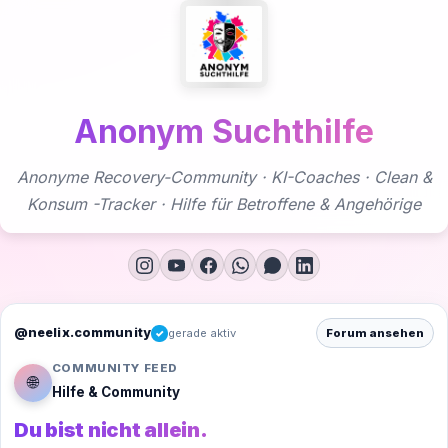
Zum
Inhalt
springen
Anonym Suchthilfe
Anonyme Recovery-Community · KI-Coaches · Clean &
Konsum -Tracker · Hilfe für Betroffene & Angehörige
@neelix.community
gerade aktiv
Forum ansehen
✓
COMMUNITY FEED
🌐
Hilfe & Community
Du bist nicht allein.