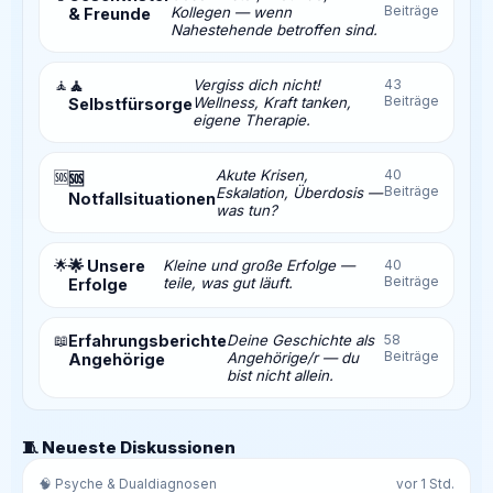
Beiträge
Kollegen — wenn
& Freunde
Nahestehende betroffen sind.
🧘
🧘
Vergiss dich nicht!
43
Beiträge
Wellness, Kraft tanken,
Selbstfürsorge
eigene Therapie.
Akute Krisen,
40
🆘
🆘
Beiträge
Eskalation, Überdosis —
Notfallsituationen
was tun?
🌟
🌟 Unsere
Kleine und große Erfolge —
40
Beiträge
teile, was gut läuft.
Erfolge
📖
Erfahrungsberichte
Deine Geschichte als
58
Beiträge
Angehörige/r — du
Angehörige
bist nicht allein.
🧵 Neueste Diskussionen
🧠 Psyche & Dualdiagnosen
vor 1 Std.