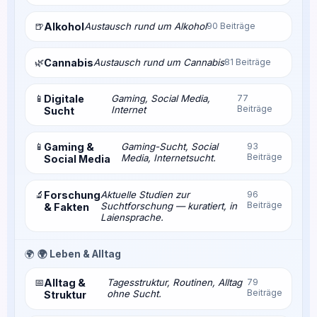
🍺
Alkohol
Austausch rund um Alkohol
90 Beiträge
🌿
Cannabis
Austausch rund um Cannabis
81 Beiträge
📱
Digitale
Gaming, Social Media,
77
Beiträge
Internet
Sucht
📱
Gaming &
Gaming-Sucht, Social
93
Beiträge
Media, Internetsucht.
Social Media
🔬
Forschung
Aktuelle Studien zur
96
Beiträge
Suchtforschung — kuratiert, in
& Fakten
Laiensprache.
🌍
🌍 Leben & Alltag
📅
Alltag &
Tagesstruktur, Routinen, Alltag
79
Beiträge
ohne Sucht.
Struktur