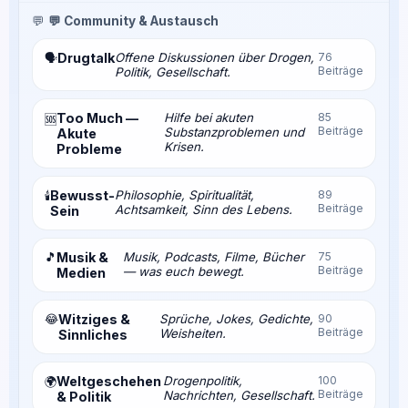
💬
💬 Community & Austausch
Drugtalk
Offene Diskussionen über Drogen,
76
🗣️
Beiträge
Politik, Gesellschaft.
Too Much —
Hilfe bei akuten
85
🆘
Beiträge
Substanzproblemen und
Akute
Krisen.
Probleme
Bewusst-
Philosophie, Spiritualität,
89
🕯️
Beiträge
Achtsamkeit, Sinn des Lebens.
Sein
🎵
Musik &
Musik, Podcasts, Filme, Bücher
75
Beiträge
— was euch bewegt.
Medien
😂
Witziges &
Sprüche, Jokes, Gedichte,
90
Beiträge
Weisheiten.
Sinnliches
Weltgeschehen
Drogenpolitik,
100
🌍
Beiträge
Nachrichten, Gesellschaft.
& Politik