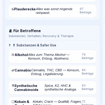
Plauderecke
Alles was sonst nirgends
97
☕
Beiträge
reinpasst.
🫂 Für Betroffene
Substanzen, Verhalten, Recovery & Therapie
💊
💊 Substanzen & Safer Use
🍺
Alkohol
Alles zum Thema Alkohol —
79
Beiträge
Konsum, Entzug, Abstinenz.
🌿
Cannabis
Cannabis, THC, CBD — Konsum,
84
Beiträge
Entzug, Legalisierung.
⚗️
Synthetische
Spice, K2, HHC &
63
Beiträge
synthetische Analoga.
Cannabinoide
Kokain &
Kokain, Crack — Qualität, Fragen,
72
⚪
Beiträge