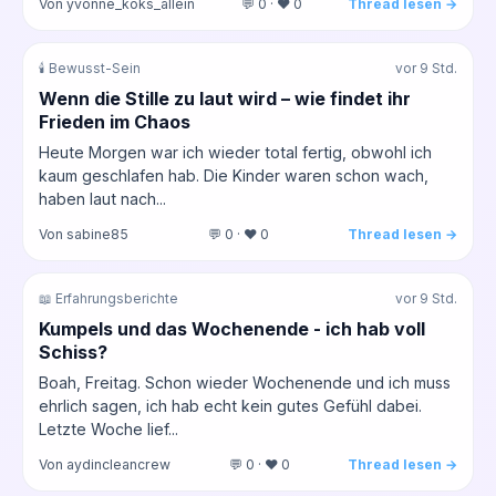
Von yvonne_koks_allein
💬 0 · ❤️ 0
Thread lesen →
🕯️ Bewusst-Sein
vor 9 Std.
Wenn die Stille zu laut wird – wie findet ihr
Frieden im Chaos
Heute Morgen war ich wieder total fertig, obwohl ich
kaum geschlafen hab. Die Kinder waren schon wach,
haben laut nach...
Von sabine85
💬 0 · ❤️ 0
Thread lesen →
📖 Erfahrungsberichte
vor 9 Std.
Kumpels und das Wochenende - ich hab voll
Schiss?
Boah, Freitag. Schon wieder Wochenende und ich muss
ehrlich sagen, ich hab echt kein gutes Gefühl dabei.
Letzte Woche lief...
Von aydincleancrew
💬 0 · ❤️ 0
Thread lesen →