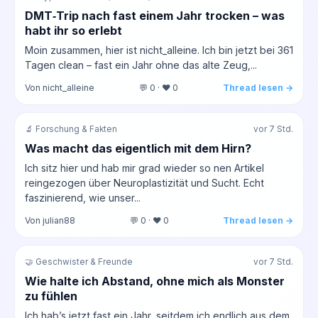
DMT‑Trip nach fast einem Jahr trocken – was
habt ihr so erlebt
Moin zusammen, hier ist nicht_alleine. Ich bin jetzt bei 361
Tagen clean – fast ein Jahr ohne das alte Zeug,...
Von nicht_alleine
💬 0 · ❤️ 0
Thread lesen →
🔬 Forschung & Fakten
vor 7 Std.
Was macht das eigentlich mit dem Hirn?
Ich sitz hier und hab mir grad wieder so nen Artikel
reingezogen über Neuroplastizität und Sucht. Echt
faszinierend, wie unser...
Von julian88
💬 0 · ❤️ 0
Thread lesen →
🤝 Geschwister & Freunde
vor 7 Std.
Wie halte ich Abstand, ohne mich als Monster
zu fühlen
Ich hab’s jetzt fast ein Jahr, seitdem ich endlich aus dem