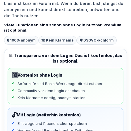
Lies erst kurz im Forum mit. Wenn du bereit bist, steigst du
anonym ein und kannst direkt schreiben, antworten und
die Tools nutzen.
Viele Funktionen sind schon ohne Login nutzbar, Premium
ist optional.
🔒 100% anonym
🙈 Kein Klarname
🛡️ DSGVO-konform
📊 Transparenz vor dem Login: Das ist kostenlos, das
ist optional.
🆓
Kostenlos ohne Login
Soforthilfe und Basis-Werkzeuge direkt nutzbar
Community vor dem Login anschauen
Kein Klarname noetig, anonym starten
🔓
Mit Login (weiterhin kostenlos)
Eintraege und Plaene sicher speichern
Verlaeufe und Fortschritt ueber Zeit sehen