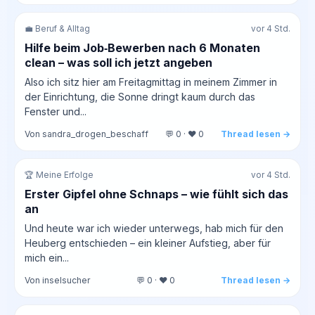
💼 Beruf & Alltag
vor 4 Std.
Hilfe beim Job‑Bewerben nach 6 Monaten
clean – was soll ich jetzt angeben
Also ich sitz hier am Freitagmittag in meinem Zimmer in
der Einrichtung, die Sonne dringt kaum durch das
Fenster und...
Von sandra_drogen_beschaff
💬 0 · ❤️ 0
Thread lesen →
🏆 Meine Erfolge
vor 4 Std.
Erster Gipfel ohne Schnaps – wie fühlt sich das
an
Und heute war ich wieder unterwegs, hab mich für den
Heuberg entschieden – ein kleiner Aufstieg, aber für
mich ein...
Von inselsucher
💬 0 · ❤️ 0
Thread lesen →