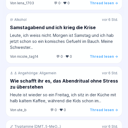
Von lena_1703
💬 0 · ❤️ 0
Thread lesen →
🍺 Alkohol
vor 6 Std.
Samstagabend und ich krieg die Krise
Leute, ich weiss nicht. Morgen ist Samstag und ich hab
jetzt schon so ein komisches Gefuehl im Bauch. Meine
Schwester...
Von nicole_tag14
💬 0 · ❤️ 0
Thread lesen →
⚓ ⚓ Angehörige: Allgemein
vor 6 Std.
Wie schafft ihr es, das Abendritual ohne Stress
zu überstehen
Heute ist wieder so ein Freitag, ich sitz in der Küche mit
halb kaltem Kaffee, während die Kids schon im...
Von ute_b
💬 0 · ❤️ 0
Thread lesen →
🌌 Tryptamine (DMT, 5-MeO...)
vor 6 Std.