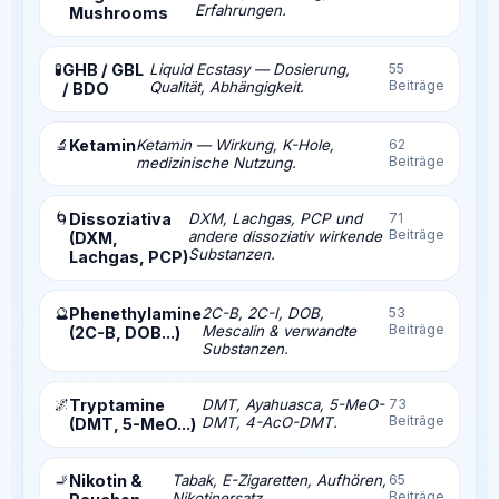
Erfahrungen.
Mushrooms
🧪
GHB / GBL
Liquid Ecstasy — Dosierung,
55
Beiträge
Qualität, Abhängigkeit.
/ BDO
🔬
Ketamin
Ketamin — Wirkung, K-Hole,
62
Beiträge
medizinische Nutzung.
🌀
Dissoziativa
DXM, Lachgas, PCP und
71
Beiträge
andere dissoziativ wirkende
(DXM,
Substanzen.
Lachgas, PCP)
🔮
Phenethylamine
2C-B, 2C-I, DOB,
53
Beiträge
Mescalin & verwandte
(2C-B, DOB...)
Substanzen.
🌌
Tryptamine
DMT, Ayahuasca, 5-MeO-
73
Beiträge
DMT, 4-AcO-DMT.
(DMT, 5-MeO...)
🚬
Nikotin &
Tabak, E-Zigaretten, Aufhören,
65
Beiträge
Nikotinersatz.