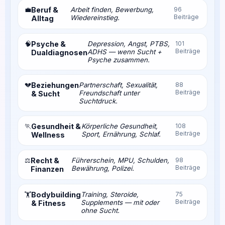
💼
Beruf &
Arbeit finden, Bewerbung,
96
Beiträge
Wiedereinstieg.
Alltag
🧠
Psyche &
Depression, Angst, PTBS,
101
Beiträge
ADHS — wenn Sucht +
Dualdiagnosen
Psyche zusammen.
💔
Beziehungen
Partnerschaft, Sexualität,
88
Beiträge
Freundschaft unter
& Sucht
Suchtdruck.
🏃
Gesundheit &
Körperliche Gesundheit,
108
Beiträge
Sport, Ernährung, Schlaf.
Wellness
⚖️
Recht &
Führerschein, MPU, Schulden,
98
Beiträge
Bewährung, Polizei.
Finanzen
Bodybuilding
Training, Steroide,
75
🏋️
Beiträge
Supplements — mit oder
& Fitness
ohne Sucht.