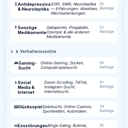
🧬
Antidepressiva
SSRI, SNRI, Neuroleptika
55
Beiträge
— Erfahrungen, Absetzen,
& Neuroleptika
Wechselwirkungen.
💊
Sonstige
Gabapentin, Pregabalin,
52
Beiträge
Ozempic & alle anderen
Medikamente
Medikamente.
📱
📱 Verhaltenssüchte
Gaming-
Online-Gaming, Zocken,
60
🎮
Beiträge
Computerspielsucht.
Sucht
📱
Social
Doom-Scrolling, TikTok,
81
Beiträge
Instagram-Sucht,
Media &
Internetsucht.
Internet
🎰
Glücksspiel
Spielsucht, Online-Casinos,
74
Beiträge
Sportwetten, Automaten.
🍰
Essstörungen
Binge-Eating, Bulimie,
55