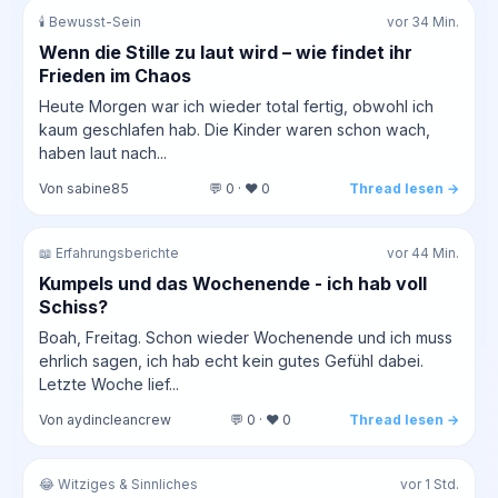
🕯️ Bewusst-Sein
vor 34 Min.
Wenn die Stille zu laut wird – wie findet ihr
Frieden im Chaos
Heute Morgen war ich wieder total fertig, obwohl ich
kaum geschlafen hab. Die Kinder waren schon wach,
haben laut nach...
Von sabine85
💬 0 · ❤️ 0
Thread lesen →
📖 Erfahrungsberichte
vor 44 Min.
Kumpels und das Wochenende - ich hab voll
Schiss?
Boah, Freitag. Schon wieder Wochenende und ich muss
ehrlich sagen, ich hab echt kein gutes Gefühl dabei.
Letzte Woche lief...
Von aydincleancrew
💬 0 · ❤️ 0
Thread lesen →
😂 Witziges & Sinnliches
vor 1 Std.