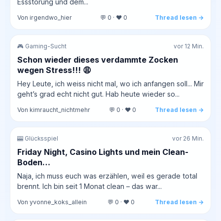
Essstörung und dem...
Von irgendwo_hier
💬 0 · ❤️ 0
Thread lesen →
🎮 Gaming-Sucht
vor 12 Min.
Schon wieder dieses verdammte Zocken
wegen Stress!!! 😩
Hey Leute, ich weiss nicht mal, wo ich anfangen soll... Mir
geht’s grad echt nicht gut. Hab heute wieder so...
Von kimraucht_nichtmehr
💬 0 · ❤️ 0
Thread lesen →
🎰 Glücksspiel
vor 26 Min.
Friday Night, Casino Lights und mein Clean-
Boden…
Naja, ich muss euch was erzählen, weil es gerade total
brennt. Ich bin seit 1 Monat clean – das war...
Von yvonne_koks_allein
💬 0 · ❤️ 0
Thread lesen →