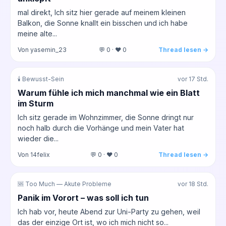
mal direkt, Ich sitz hier gerade auf meinem kleinen
Balkon, die Sonne knallt ein bisschen und ich habe
meine alte...
Von yasemin_23
💬 0 · ❤️ 0
Thread lesen →
🕯️ Bewusst-Sein
vor 17 Std.
Warum fühle ich mich manchmal wie ein Blatt
im Sturm
Ich sitz gerade im Wohnzimmer, die Sonne dringt nur
noch halb durch die Vorhänge und mein Vater hat
wieder die...
Von 14felix
💬 0 · ❤️ 0
Thread lesen →
🆘 Too Much — Akute Probleme
vor 18 Std.
Panik im Vorort – was soll ich tun
Ich hab vor, heute Abend zur Uni-Party zu gehen, weil
das der einzige Ort ist, wo ich mich nicht so...