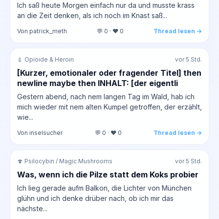
Ich saß heute Morgen einfach nur da und musste krass
an die Zeit denken, als ich noch im Knast saß...
Von patrick_meth
💬 0 · ❤️ 0
Thread lesen →
💉 Opioide & Heroin
vor 5 Std.
[Kurzer, emotionaler oder fragender Titel] then
newline maybe then INHALT: [der eigentli
Gestern abend, nach nem langen Tag im Wald, hab ich
mich wieder mit nem alten Kumpel getroffen, der erzählt,
wie...
Von inselsucher
💬 0 · ❤️ 0
Thread lesen →
🍄 Psilocybin / Magic Mushrooms
vor 5 Std.
Was, wenn ich die Pilze statt dem Koks probier
Ich lieg gerade aufm Balkon, die Lichter von München
glühn und ich denke drüber nach, ob ich mir das
nächste...