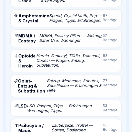
Erfahrungen.
Crack
💎
Amphetamine
Speed, Crystal Meth, Pep —
67
Beiträge
Fragen, Tipps, Erfahrungen.
& Crystal
💜
MDMA /
MDMA, Ecstasy-Pillen — Wirkung,
57
Beiträge
Safer Use, Warnungen.
Ecstasy
💉
Opioide
Heroin, Fentanyl, Tilidin, Tramadol,
82
Beiträge
Codein — Fragen, Entzug,
&
Substitution.
Heroin
Opiat-
Entzug, Methadon, Subutex,
77
🔓
Beiträge
Substitution — Erfahrungen &
Entzug &
Hilfe.
Substitution
🌈
LSD
LSD, Pappen, Trips — Erfahrungen,
53
Beiträge
Warnungen, Tipps.
🍄
Psilocybin /
Zauberpilze, Trüffel —
63
Beiträge
Sorten, Dosierung,
Magic