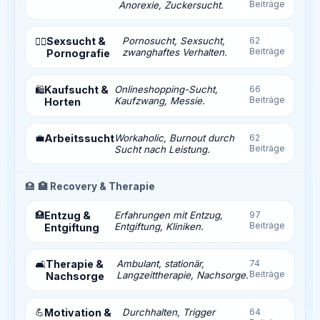
Beiträge
Anorexie, Zuckersucht.
Sexsucht &
Pornosucht, Sexsucht,
62
❤️‍🔥
Beiträge
zwanghaftes Verhalten.
Pornografie
Kaufsucht &
Onlineshopping-Sucht,
66
🛍️
Beiträge
Kaufzwang, Messie.
Horten
💼
Arbeitssucht
Workaholic, Burnout durch
62
Beiträge
Sucht nach Leistung.
🏥
🏥 Recovery & Therapie
🏥
Entzug &
Erfahrungen mit Entzug,
97
Beiträge
Entgiftung, Kliniken.
Entgiftung
Therapie &
Ambulant, stationär,
74
🛋️
Beiträge
Langzeittherapie, Nachsorge.
Nachsorge
💪
Motivation &
Durchhalten, Trigger
64