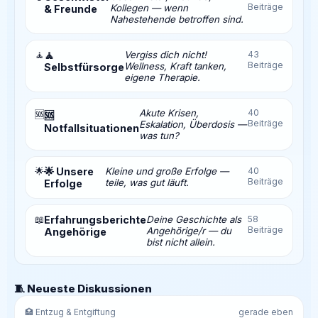
Beiträge
Kollegen — wenn
& Freunde
Nahestehende betroffen sind.
🧘
🧘
Vergiss dich nicht!
43
Beiträge
Wellness, Kraft tanken,
Selbstfürsorge
eigene Therapie.
Akute Krisen,
40
🆘
🆘
Beiträge
Eskalation, Überdosis —
Notfallsituationen
was tun?
🌟
🌟 Unsere
Kleine und große Erfolge —
40
Beiträge
teile, was gut läuft.
Erfolge
📖
Erfahrungsberichte
Deine Geschichte als
58
Beiträge
Angehörige/r — du
Angehörige
bist nicht allein.
🧵 Neueste Diskussionen
🏥 Entzug & Entgiftung
gerade eben