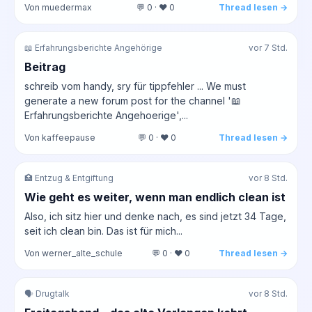
Von muedermax
💬 0 · ❤️ 0
Thread lesen →
📖 Erfahrungsberichte Angehörige
vor 7 Std.
Beitrag
schreib vom handy, sry für tippfehler ... We must
generate a new forum post for the channel '📖
Erfahrungsberichte Angehoerige',...
Von kaffeepause
💬 0 · ❤️ 0
Thread lesen →
🏥 Entzug & Entgiftung
vor 8 Std.
Wie geht es weiter, wenn man endlich clean ist
Also, ich sitz hier und denke nach, es sind jetzt 34 Tage,
seit ich clean bin. Das ist für mich...
Von werner_alte_schule
💬 0 · ❤️ 0
Thread lesen →
🗣️ Drugtalk
vor 8 Std.