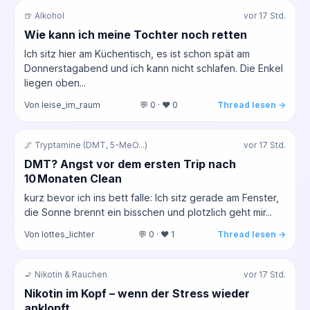
🍺 Alkohol
vor 17 Std.
Wie kann ich meine Tochter noch retten
Ich sitz hier am Küchentisch, es ist schon spät am
Donnerstagabend und ich kann nicht schlafen. Die Enkel
liegen oben...
Von leise_im_raum
💬 0 · ❤️ 0
Thread lesen →
🌌 Tryptamine (DMT, 5-MeO...)
vor 17 Std.
DMT? Angst vor dem ersten Trip nach
10 Monaten Clean
kurz bevor ich ins bett falle: Ich sitz gerade am Fenster,
die Sonne brennt ein bisschen und plotzlich geht mir...
Von lottes_lichter
💬 0 · ❤️ 1
Thread lesen →
🚬 Nikotin & Rauchen
vor 17 Std.
Nikotin im Kopf – wenn der Stress wieder
anklopft