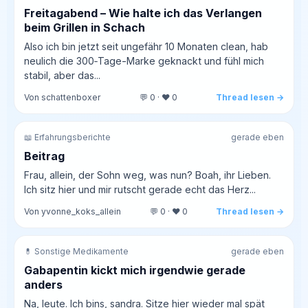
Freitagabend – Wie halte ich das Verlangen
beim Grillen in Schach
Also ich bin jetzt seit ungefähr 10 Monaten clean, hab
neulich die 300‑Tage-Marke geknackt und fühl mich
stabil, aber das...
Von schattenboxer
💬 0 · ❤️ 0
Thread lesen →
📖 Erfahrungsberichte
gerade eben
Beitrag
Frau, allein, der Sohn weg, was nun? Boah, ihr Lieben.
Ich sitz hier und mir rutscht gerade echt das Herz...
Von yvonne_koks_allein
💬 0 · ❤️ 0
Thread lesen →
💊 Sonstige Medikamente
gerade eben
Gabapentin kickt mich irgendwie gerade
anders
Na, leute. Ich bins, sandra. Sitze hier wieder mal spät