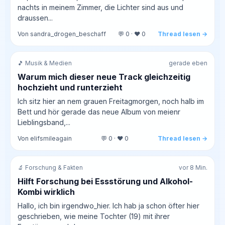
nachts in meinem Zimmer, die Lichter sind aus und
draussen...
Von sandra_drogen_beschaff
💬 0 · ❤️ 0
Thread lesen →
🎵 Musik & Medien
gerade eben
Warum mich dieser neue Track gleichzeitig
hochzieht und runterzieht
Ich sitz hier an nem grauen Freitagmorgen, noch halb im
Bett und hör gerade das neue Album von meienr
Lieblingsband,...
Von elifsmileagain
💬 0 · ❤️ 0
Thread lesen →
🔬 Forschung & Fakten
vor 8 Min.
Hilft Forschung bei Essstörung und Alkohol-
Kombi wirklich
Hallo, ich bin irgendwo_hier. Ich hab ja schon öfter hier
geschrieben, wie meine Tochter (19) mit ihrer