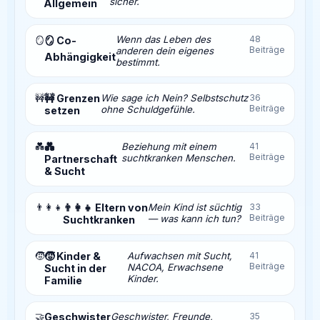
sicher.
Allgemein
Wenn das Leben des
48
🪞
🪞 Co-
Beiträge
anderen dein eigenes
Abhängigkeit
bestimmt.
🚧
🚧 Grenzen
Wie sage ich Nein? Selbstschutz
36
Beiträge
ohne Schuldgefühle.
setzen
💑
💑
Beziehung mit einem
41
Beiträge
suchtkranken Menschen.
Partnerschaft
& Sucht
👨‍👩‍👧
👨‍👩‍👧 Eltern von
Mein Kind ist süchtig
33
Beiträge
— was kann ich tun?
Suchtkranken
🧒
🧒 Kinder &
Aufwachsen mit Sucht,
41
Beiträge
NACOA, Erwachsene
Sucht in der
Kinder.
Familie
🤝
Geschwister
Geschwister, Freunde,
35