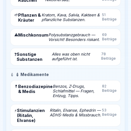
Rauchen
🌱
Pflanzen &
Kratom, Kava, Salvia, Kakteen &
51
Beiträge
pflanzliche Substanzen.
Kräuter
⚠️
Mischkonsum
Polysubstanzgebrauch —
69
Beiträge
Vorsicht! Besonders riskant.
Sonstige
Alles was oben nicht
78
❓
Beiträge
aufgeführt ist.
Substanzen
💉
💉 Medikamente
💊
Benzodiazepine
Benzos, Z-Drugs,
82
Beiträge
Schlafmittel — Fragen,
& Medis
Entzug, Tipps.
Stimulanzien
Ritalin, Elvanse, Ephedrin —
53
⚡
Beiträge
ADHS-Medis & Missbrauch.
(Ritalin,
Elvanse)