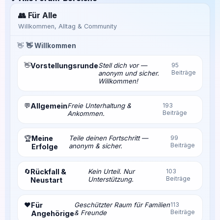
👥 Für Alle
Willkommen, Alltag & Community
👋
👋 Willkommen
👋
Vorstellungsrunde
Stell dich vor —
95
Beiträge
anonym und sicher.
Willkommen!
💬
Allgemein
Freie Unterhaltung &
193
Beiträge
Ankommen.
Meine
Teile deinen Fortschritt —
99
🏆
Beiträge
anonym & sicher.
Erfolge
🔄
Rückfall &
Kein Urteil. Nur
103
Beiträge
Unterstützung.
Neustart
❤️
Für
Geschützter Raum für Familien
113
Beiträge
& Freunde
Angehörige