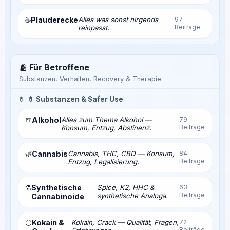
Plauderecke
Alles was sonst nirgends
97
☕
Beiträge
reinpasst.
🫂 Für Betroffene
Substanzen, Verhalten, Recovery & Therapie
💊
💊 Substanzen & Safer Use
🍺
Alkohol
Alles zum Thema Alkohol —
79
Beiträge
Konsum, Entzug, Abstinenz.
🌿
Cannabis
Cannabis, THC, CBD — Konsum,
84
Beiträge
Entzug, Legalisierung.
⚗️
Synthetische
Spice, K2, HHC &
63
Beiträge
synthetische Analoga.
Cannabinoide
Kokain &
Kokain, Crack — Qualität, Fragen,
72
⚪
Beiträge