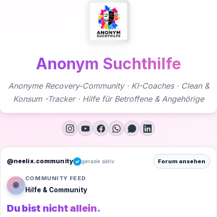
Zum
Inhalt
springen
Anonym Suchthilfe
Anonyme Recovery-Community · KI-Coaches · Clean &
Konsum -Tracker · Hilfe für Betroffene & Angehörige
@neelix.community
gerade aktiv
Forum ansehen
✓
COMMUNITY FEED
🌐
Hilfe & Community
Du bist nicht allein.