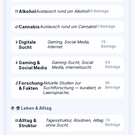
🍺
Alkohol
Austausch rund um Alkohol
89 Beiträge
🌿
Cannabis
Austausch rund um Cannabis
81 Beiträge
📱
Digitale
Gaming, Social Media,
76
Beiträge
Internet
Sucht
📱
Gaming &
Gaming-Sucht, Social
93
Beiträge
Media, Internetsucht.
Social Media
🔬
Forschung
Aktuelle Studien zur
95
Beiträge
Suchtforschung — kuratiert, in
& Fakten
Laiensprache.
🌍
🌍 Leben & Alltag
📅
Alltag &
Tagesstruktur, Routinen, Alltag
79
Beiträge
ohne Sucht.
Struktur