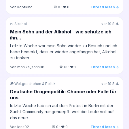
Von kopfkino
💬 0 · ❤️ 0
Thread lesen →
🍺 Alkohol
vor 19 Std.
Mein Sohn und der Alkohol - wie schütze ich
ihn...
Letzte Woche war mein Sohn wieder zu Besuch und ich
habe bemerkt, dass er wieder angefangen hat, Alkohol
zu trinken....
Von monika_sohn36
💬 13 · ❤️ 1
Thread lesen →
🌍 Weltgeschehen & Politik
vor 19 Std.
Deutsche Drogenpolitik: Chance oder Falle für
uns
letzte Woche hab ich auf dem Protest in Berlin mit der
Sucht‑Community rumgehuepft, weil die Leute voll auf
das neue...
Von lena92
💬 0 · ❤️ 0
Thread lesen →