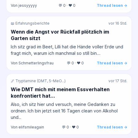
Von jessyyyyy
💬 0 · ❤️ 0
Thread lesen →
📖 Erfahrungsberichte
vor 16 Std.
Wenn die Angst vor Rückfall plötzlich im
Garten sitzt
Ich sitz grad im Beet, Lilli hat die Hände voller Erde und
fragt mich, warum ich manchmal so still bin....
Von Schmetterlingsfrau
💬 0 · ❤️ 0
Thread lesen →
🌌 Tryptamine (DMT, 5-MeO...)
vor 17 Std.
Wie DMT mich mit meinem Essverhalten
konfrontiert hat...
Also, ich sitz hier und versuch, meine Gedanken zu
ordnen. Ich bin jetzt seit 16 Tagen clean von Alkohol
und...
Von elifsmileagain
💬 0 · ❤️ 0
Thread lesen →