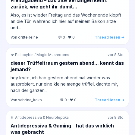
Freitagabend – das alte Verlangen kehrt
zurück, wie geht ihr damit...
Also, es ist wieder Freitag und das Wochenende klopft
an die Tür, während ich hier auf meinem Balkon sitze
und...
Von dritteReihe
💬 0 · ❤️ 0
Thread lesen →
🍄 Psilocybin / Magic Mushrooms
vor 8 Std.
dieser Trüffeltraum gestern abend... kennt das
jemand?
hey leute, ich hab gestern abend mal wieder was
ausprobiert, nur eine kleine menge trüffel, dachte mir,
nach der ganzen...
Von sabrina_koks
💬 0 · ❤️ 0
Thread lesen →
🧬 Antidepressiva & Neuroleptika
vor 8 Std.
Antidepressiva & Gaming – hat das wirklich
was gebracht