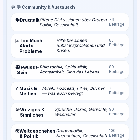
💬
💬 Community & Austausch
Drugtalk
Offene Diskussionen über Drogen,
76
🗣️
Beiträge
Politik, Gesellschaft.
Too Much —
Hilfe bei akuten
85
🆘
Beiträge
Substanzproblemen und
Akute
Krisen.
Probleme
Bewusst-
Philosophie, Spiritualität,
89
🕯️
Beiträge
Achtsamkeit, Sinn des Lebens.
Sein
🎵
Musik &
Musik, Podcasts, Filme, Bücher
75
Beiträge
— was euch bewegt.
Medien
😂
Witziges &
Sprüche, Jokes, Gedichte,
90
Beiträge
Weisheiten.
Sinnliches
Weltgeschehen
Drogenpolitik,
100
🌍
Beiträge
Nachrichten, Gesellschaft.
& Politik