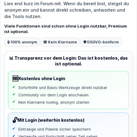
Lies erst kurz im Forum mit. Wenn du bereit bist, steigst du
anonym ein und kannst direkt schreiben, antworten und
die Tools nutzen.
Viele Funktionen sind schon ohne Login nutzbar, Premium
ist optional.
🔒 100% anonym
🙈 Kein Klarname
🛡️ DSGVO-konform
📊 Transparenz vor dem Login: Das ist kostenlos, das
ist optional.
🆓
Kostenlos ohne Login
Soforthilfe und Basis-Werkzeuge direkt nutzbar
Community vor dem Login anschauen
Kein Klarname noetig, anonym starten
🔓
Mit Login (weiterhin kostenlos)
Eintraege und Plaene sicher speichern
Verlaeufe und Fortschritt ueber Zeit sehen