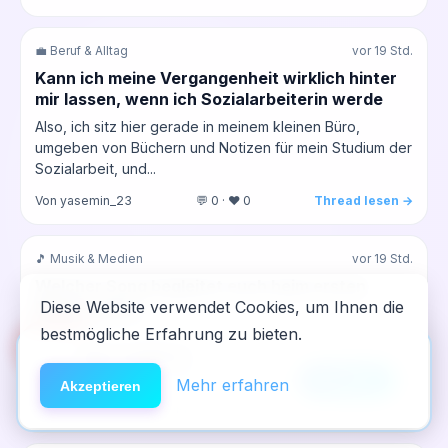
💼 Beruf & Alltag
vor 19 Std.
Kann ich meine Vergangenheit wirklich hinter
mir lassen, wenn ich Sozialarbeiterin werde
Also, ich sitz hier gerade in meinem kleinen Büro,
umgeben von Büchern und Notizen für mein Studium der
Sozialarbeit, und...
Von yasemin_23
💬 0 · ❤️ 0
Thread lesen →
🎵 Musik & Medien
vor 19 Std.
Welcher Song begleitet euch beim ersten
Monat Clean
Diese Website verwendet Cookies, um Ihnen die
bestmögliche Erfahrung zu bieten.
Heute Mittag, nach der vierten Stunde Deutsch, hab ich
🆘
Hilfe
App installieren
mir kurz die Kopfhörer aufgesetzt und plötzlich war da
dieses alte...
×
NeelixberliN auf dem Homescreen —
Anleitung
Mehr erfahren
Akzeptieren
wie eine echte App.
Von marc_86
💬 0 · ❤️ 1
Thread lesen →