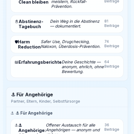
Beiträge
meistern, Rückfall-
Clean bleiben
Prävention.
📓
Abstinenz-
Dein Weg in die Abstinenz
81
Beiträge
— dokumentiert.
Tagebuch
Harm
Safer Use, Drugchecking,
74
🛡️
Beiträge
Naloxon, Überdosis-Prävention.
Reduction
📖
Erfahrungsberichte
Deine Geschichte —
64
Beiträge
anonym, ehrlich, ohne
Bewertung.
⚓ Für Angehörige
Partner, Eltern, Kinder, Selbstfürsorge
⚓
⚓ Für Angehörige
⚓
⚓
Offener Austausch für alle
36
Beiträge
Angehörigen — anonym und
Angehörige: