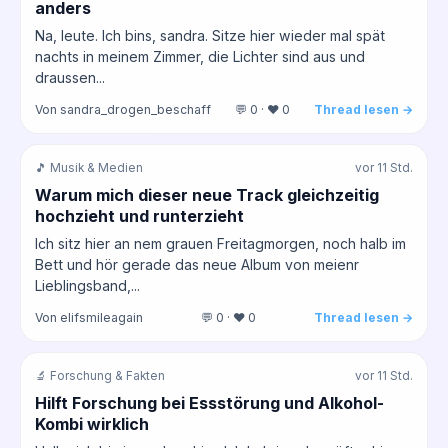
anders
Na, leute. Ich bins, sandra. Sitze hier wieder mal spät
nachts in meinem Zimmer, die Lichter sind aus und
draussen...
Von sandra_drogen_beschaff
💬 0 · ❤️ 0
Thread lesen →
🎵 Musik & Medien
vor 11 Std.
Warum mich dieser neue Track gleichzeitig
hochzieht und runterzieht
Ich sitz hier an nem grauen Freitagmorgen, noch halb im
Bett und hör gerade das neue Album von meienr
Lieblingsband,...
Von elifsmileagain
💬 0 · ❤️ 0
Thread lesen →
🔬 Forschung & Fakten
vor 11 Std.
Hilft Forschung bei Essstörung und Alkohol-
Kombi wirklich