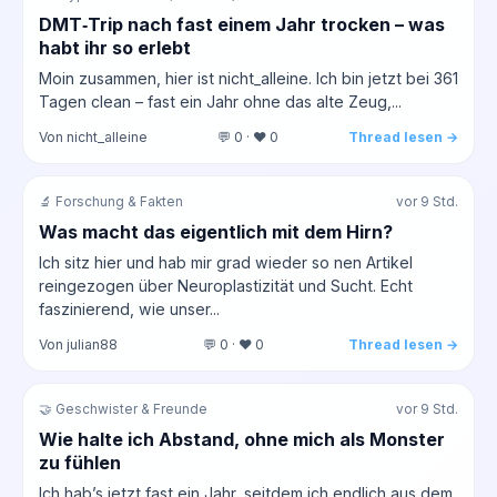
DMT‑Trip nach fast einem Jahr trocken – was
habt ihr so erlebt
Moin zusammen, hier ist nicht_alleine. Ich bin jetzt bei 361
Tagen clean – fast ein Jahr ohne das alte Zeug,...
Von nicht_alleine
💬 0 · ❤️ 0
Thread lesen →
🔬 Forschung & Fakten
vor 9 Std.
Was macht das eigentlich mit dem Hirn?
Ich sitz hier und hab mir grad wieder so nen Artikel
reingezogen über Neuroplastizität und Sucht. Echt
faszinierend, wie unser...
Von julian88
💬 0 · ❤️ 0
Thread lesen →
🤝 Geschwister & Freunde
vor 9 Std.
Wie halte ich Abstand, ohne mich als Monster
zu fühlen
Ich hab’s jetzt fast ein Jahr, seitdem ich endlich aus dem