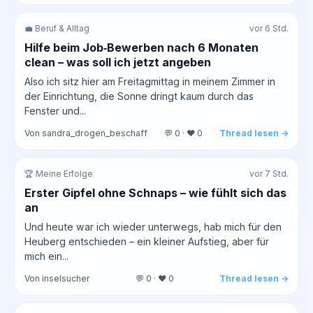
💼 Beruf & Alltag
vor 6 Std.
Hilfe beim Job‑Bewerben nach 6 Monaten
clean – was soll ich jetzt angeben
Also ich sitz hier am Freitagmittag in meinem Zimmer in
der Einrichtung, die Sonne dringt kaum durch das
Fenster und...
Von sandra_drogen_beschaff
💬 0 · ❤️ 0
Thread lesen →
🏆 Meine Erfolge
vor 7 Std.
Erster Gipfel ohne Schnaps – wie fühlt sich das
an
Und heute war ich wieder unterwegs, hab mich für den
Heuberg entschieden – ein kleiner Aufstieg, aber für
mich ein...
Von inselsucher
💬 0 · ❤️ 0
Thread lesen →