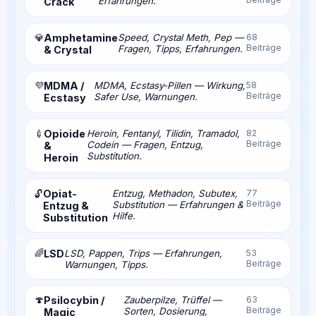
Erfahrungen.
Crack
💎
Amphetamine
Speed, Crystal Meth, Pep —
68
Beiträge
Fragen, Tipps, Erfahrungen.
& Crystal
💜
MDMA /
MDMA, Ecstasy-Pillen — Wirkung,
58
Beiträge
Safer Use, Warnungen.
Ecstasy
💉
Opioide
Heroin, Fentanyl, Tilidin, Tramadol,
82
Beiträge
Codein — Fragen, Entzug,
&
Substitution.
Heroin
Opiat-
Entzug, Methadon, Subutex,
77
🔓
Beiträge
Substitution — Erfahrungen &
Entzug &
Hilfe.
Substitution
🌈
LSD
LSD, Pappen, Trips — Erfahrungen,
53
Beiträge
Warnungen, Tipps.
🍄
Psilocybin /
Zauberpilze, Trüffel —
63
Beiträge
Sorten, Dosierung,
Magic