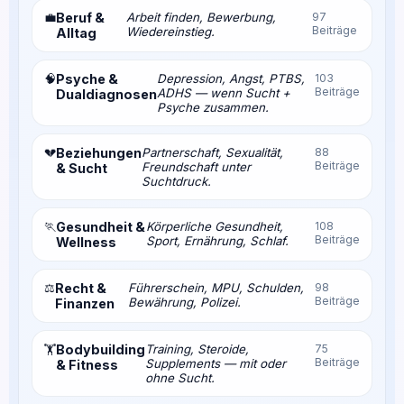
💼
Beruf &
Arbeit finden, Bewerbung,
97
Beiträge
Wiedereinstieg.
Alltag
🧠
Psyche &
Depression, Angst, PTBS,
103
Beiträge
ADHS — wenn Sucht +
Dualdiagnosen
Psyche zusammen.
💔
Beziehungen
Partnerschaft, Sexualität,
88
Beiträge
Freundschaft unter
& Sucht
Suchtdruck.
🏃
Gesundheit &
Körperliche Gesundheit,
108
Beiträge
Sport, Ernährung, Schlaf.
Wellness
⚖️
Recht &
Führerschein, MPU, Schulden,
98
Beiträge
Bewährung, Polizei.
Finanzen
Bodybuilding
Training, Steroide,
75
🏋️
Beiträge
Supplements — mit oder
& Fitness
ohne Sucht.