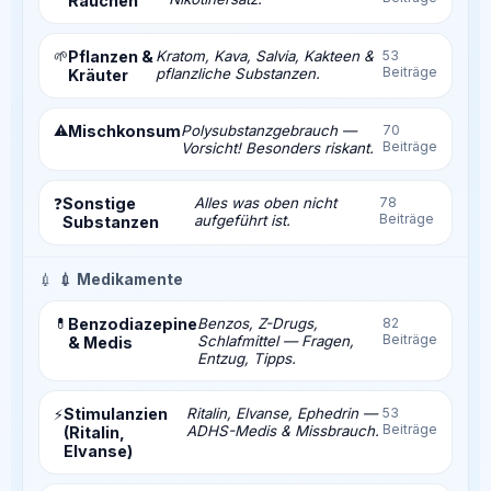
Rauchen
🌱
Pflanzen &
Kratom, Kava, Salvia, Kakteen &
53
Beiträge
pflanzliche Substanzen.
Kräuter
⚠️
Mischkonsum
Polysubstanzgebrauch —
70
Beiträge
Vorsicht! Besonders riskant.
Sonstige
Alles was oben nicht
78
❓
Beiträge
aufgeführt ist.
Substanzen
💉
💉 Medikamente
💊
Benzodiazepine
Benzos, Z-Drugs,
82
Beiträge
Schlafmittel — Fragen,
& Medis
Entzug, Tipps.
Stimulanzien
Ritalin, Elvanse, Ephedrin —
53
⚡
Beiträge
ADHS-Medis & Missbrauch.
(Ritalin,
Elvanse)