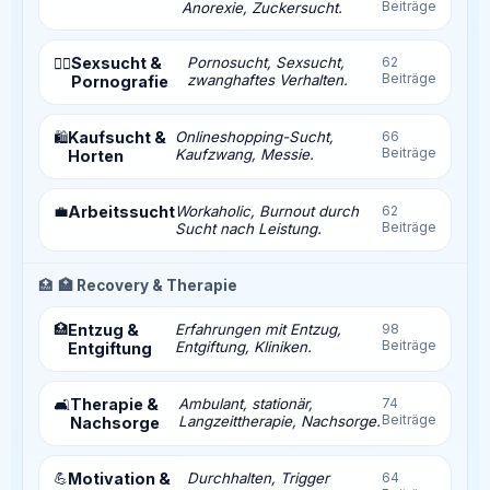
Beiträge
Anorexie, Zuckersucht.
Sexsucht &
Pornosucht, Sexsucht,
62
❤️‍🔥
Beiträge
zwanghaftes Verhalten.
Pornografie
Kaufsucht &
Onlineshopping-Sucht,
66
🛍️
Beiträge
Kaufzwang, Messie.
Horten
💼
Arbeitssucht
Workaholic, Burnout durch
62
Beiträge
Sucht nach Leistung.
🏥
🏥 Recovery & Therapie
🏥
Entzug &
Erfahrungen mit Entzug,
98
Beiträge
Entgiftung, Kliniken.
Entgiftung
Therapie &
Ambulant, stationär,
74
🛋️
Beiträge
Langzeittherapie, Nachsorge.
Nachsorge
💪
Motivation &
Durchhalten, Trigger
64