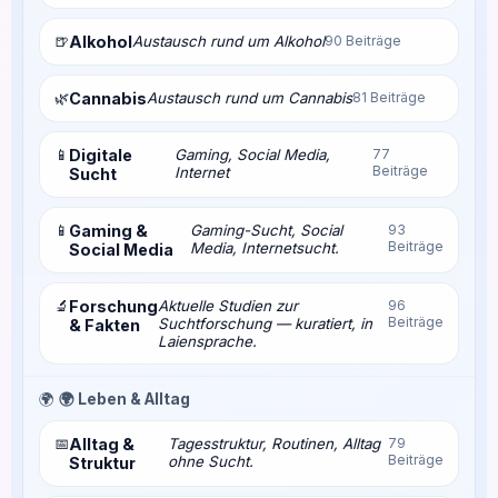
🍺
Alkohol
Austausch rund um Alkohol
90 Beiträge
🌿
Cannabis
Austausch rund um Cannabis
81 Beiträge
📱
Digitale
Gaming, Social Media,
77
Beiträge
Internet
Sucht
📱
Gaming &
Gaming-Sucht, Social
93
Beiträge
Media, Internetsucht.
Social Media
🔬
Forschung
Aktuelle Studien zur
96
Beiträge
Suchtforschung — kuratiert, in
& Fakten
Laiensprache.
🌍
🌍 Leben & Alltag
📅
Alltag &
Tagesstruktur, Routinen, Alltag
79
Beiträge
ohne Sucht.
Struktur