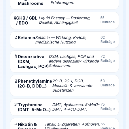
Erfahrungen.
Mushrooms
🧪
GHB / GBL
Liquid Ecstasy — Dosierung,
55
Beiträge
Qualität, Abhängigkeit.
/ BDO
🔬
Ketamin
Ketamin — Wirkung, K-Hole,
62
Beiträge
medizinische Nutzung.
🌀
Dissoziativa
DXM, Lachgas, PCP und
72
Beiträge
andere dissoziativ wirkende
(DXM,
Substanzen.
Lachgas, PCP)
🔮
Phenethylamine
2C-B, 2C-I, DOB,
53
Beiträge
Mescalin & verwandte
(2C-B, DOB...)
Substanzen.
🌌
Tryptamine
DMT, Ayahuasca, 5-MeO-
75
Beiträge
DMT, 4-AcO-DMT.
(DMT, 5-MeO...)
🚬
Nikotin &
Tabak, E-Zigaretten, Aufhören,
65
Beiträge
Nikotinersatz.