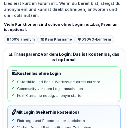
Lies erst kurz im Forum mit. Wenn du bereit bist, steigst du
anonym ein und kannst direkt schreiben, antworten und
die Tools nutzen.
Viele Funktionen sind schon ohne Login nutzbar, Premium
ist optional.
🔒 100% anonym
🙈 Kein Klarname
🛡️ DSGVO-konform
📊 Transparenz vor dem Login: Das ist kostenlos, das
ist optional.
🆓
Kostenlos ohne Login
Soforthilfe und Basis-Werkzeuge direkt nutzbar
Community vor dem Login anschauen
Kein Klarname noetig, anonym starten
🔓
Mit Login (weiterhin kostenlos)
Eintraege und Plaene sicher speichern
Verlaeufe und Fortschritt ueber Zeit sehen