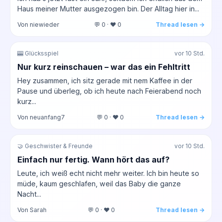
Haus meiner Mutter ausgezogen bin. Der Alltag hier in...
Von niewieder
💬 0 · ❤️ 0
Thread lesen →
🎰 Glücksspiel
vor 10 Std.
Nur kurz reinschauen – war das ein Fehltritt
Hey zusammen, ich sitz gerade mit nem Kaffee in der
Pause und überleg, ob ich heute nach Feierabend noch
kurz...
Von neuanfang7
💬 0 · ❤️ 0
Thread lesen →
🤝 Geschwister & Freunde
vor 10 Std.
Einfach nur fertig. Wann hört das auf?
Leute, ich weiß echt nicht mehr weiter. Ich bin heute so
müde, kaum geschlafen, weil das Baby die ganze
Nacht...
Von Sarah
💬 0 · ❤️ 0
Thread lesen →