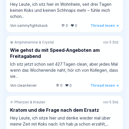
Hey Leute, ich sitz hier im Wohnheim, seit drei Tagen
keinen Koks und keinen Schhnaps mehr – fühle mich
schon...
Von sammyfightsback
💬 0 · ❤️ 0
Thread lesen →
💎 Amphetamine & Crystal
vor 5 Std.
Wie gehst du mit Speed‑Angeboten am
Freitagabend
Ich sitz jetzt schon seit 427 Tagen clean, aber jedes Mal
wenn das Wochenende naht, hör ich von Kollegen, dass
sie...
Von clean4ever
💬 0 · ❤️ 0
Thread lesen →
🌱 Pflanzen & Kräuter
vor 5 Std.
Kratom und die Frage nach dem Ersatz
Hey Leute, ich sitze hier und denke wieder mal über
meine Zeit mit Koks nach. Ich hab ja schon erzählt,...