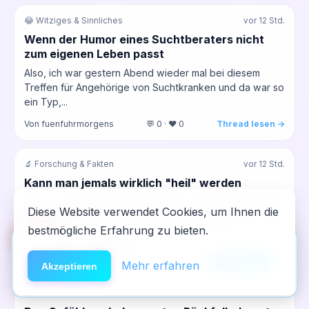
😂 Witziges & Sinnliches
vor 12 Std.
Wenn der Humor eines Suchtberaters nicht
zum eigenen Leben passt
Also, ich war gestern Abend wieder mal bei diesem
Treffen für Angehörige von Suchtkranken und da war so
ein Typ,...
Von fuenfuhrmorgens
💬 0 · ❤️ 0
Thread lesen →
🔬 Forschung & Fakten
vor 12 Std.
Kann man jemals wirklich "heil" werden
Also, ich sitz hier am Freitagmorgen und denk nach über
Diese Website verwendet Cookies, um Ihnen die
all die Artikel, die ich früher als Journalist über
bestmögliche Erfahrung zu bieten.
Gesundheit...
🆘
Hilfe
App installieren
Von dritteReihe
💬 0 · ❤️ 0
Thread lesen →
×
NeelixberliN auf dem Homescreen —
Anleitung
Mehr erfahren
Akzeptieren
wie eine echte App.
🔄 Rückfall & Neustart
vor 13 Std.