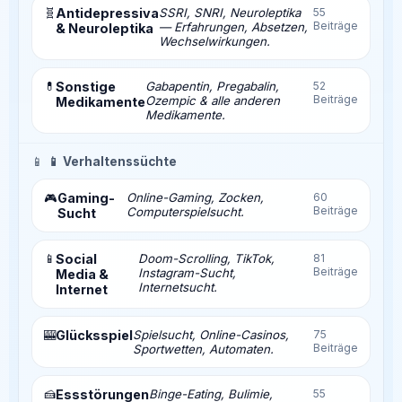
🧬
Antidepressiva
SSRI, SNRI, Neuroleptika
55
Beiträge
— Erfahrungen, Absetzen,
& Neuroleptika
Wechselwirkungen.
💊
Sonstige
Gabapentin, Pregabalin,
52
Beiträge
Ozempic & alle anderen
Medikamente
Medikamente.
📱
📱 Verhaltenssüchte
Gaming-
Online-Gaming, Zocken,
60
🎮
Beiträge
Computerspielsucht.
Sucht
📱
Social
Doom-Scrolling, TikTok,
81
Beiträge
Instagram-Sucht,
Media &
Internetsucht.
Internet
🎰
Glücksspiel
Spielsucht, Online-Casinos,
75
Beiträge
Sportwetten, Automaten.
🍰
Essstörungen
Binge-Eating, Bulimie,
55