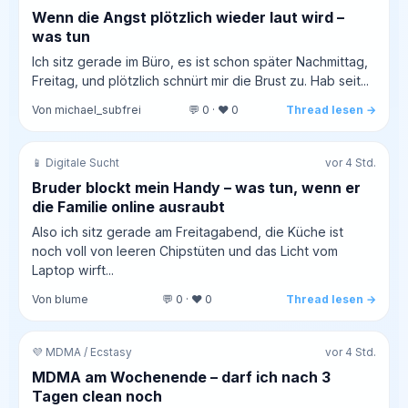
Wenn die Angst plötzlich wieder laut wird –
was tun
Ich sitz gerade im Büro, es ist schon später Nachmittag,
Freitag, und plötzlich schnürt mir die Brust zu. Hab seit...
Von michael_subfrei
💬 0 · ❤️ 0
Thread lesen →
📱 Digitale Sucht
vor 4 Std.
Bruder blockt mein Handy – was tun, wenn er
die Familie online ausraubt
Also ich sitz gerade am Freitagabend, die Küche ist
noch voll von leeren Chipstüten und das Licht vom
Laptop wirft...
Von blume
💬 0 · ❤️ 0
Thread lesen →
💜 MDMA / Ecstasy
vor 4 Std.
MDMA am Wochenende – darf ich nach 3
Tagen clean noch