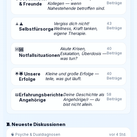
Beiträge
Kollegen — wenn
& Freunde
Nahestehende betroffen sind.
🧘
🧘
Vergiss dich nicht!
43
Beiträge
Wellness, Kraft tanken,
Selbstfürsorge
eigene Therapie.
Akute Krisen,
40
🆘
🆘
Beiträge
Eskalation, Überdosis —
Notfallsituationen
was tun?
🌟
🌟 Unsere
Kleine und große Erfolge —
40
Beiträge
teile, was gut läuft.
Erfolge
📖
Erfahrungsberichte
Deine Geschichte als
58
Beiträge
Angehörige/r — du
Angehörige
bist nicht allein.
🧵 Neueste Diskussionen
🧠 Psyche & Dualdiagnosen
vor 4 Std.