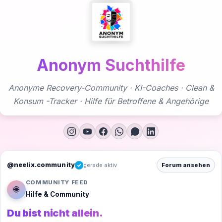
Zum
Inhalt
springen
Anonym Suchthilfe
Anonyme Recovery-Community · KI-Coaches · Clean &
Konsum -Tracker · Hilfe für Betroffene & Angehörige
@neelix.community
gerade aktiv
Forum ansehen
✓
COMMUNITY FEED
🌐
Hilfe & Community
Du bist nicht allein.