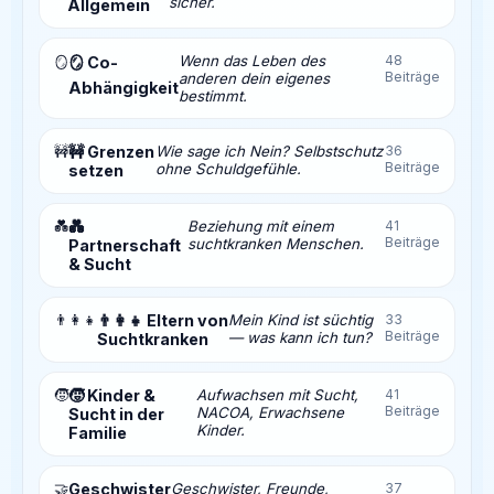
sicher.
Allgemein
Wenn das Leben des
48
🪞
🪞 Co-
Beiträge
anderen dein eigenes
Abhängigkeit
bestimmt.
🚧
🚧 Grenzen
Wie sage ich Nein? Selbstschutz
36
Beiträge
ohne Schuldgefühle.
setzen
💑
💑
Beziehung mit einem
41
Beiträge
suchtkranken Menschen.
Partnerschaft
& Sucht
👨‍👩‍👧
👨‍👩‍👧 Eltern von
Mein Kind ist süchtig
33
Beiträge
— was kann ich tun?
Suchtkranken
🧒
🧒 Kinder &
Aufwachsen mit Sucht,
41
Beiträge
NACOA, Erwachsene
Sucht in der
Kinder.
Familie
🤝
Geschwister
Geschwister, Freunde,
37