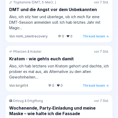
🌌 Tryptamine (DMT, 5-MeO...)
vor 7 Std.
DMT und die Angst vor dem Unbekannten
Also, ich sitz hier und überlege, ob ich mich für eine
DMT-Session anmelden soll. Ich hab letztes Jahr mit
Magic...
Von minh_silentrecovery
💬 0 · ❤️ 0
Thread lesen →
🌱 Pflanzen & Kräuter
vor 7 Std.
Kratom - wie gehts euch damit
Also, ich hab letztens von Kratom gehort und dachte, ich
probier es mal aus, als Alternative zu den alten
Gewohnheiten....
Von birgit54
💬 0 · ❤️ 0
Thread lesen →
🏥 Entzug & Entgiftung
vor 7 Std.
Wochenende, Party‑Einladung und meine
Maske – wie halte ich die Fassade