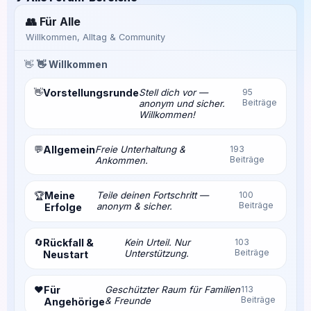
👥 Für Alle
Willkommen, Alltag & Community
👋
👋 Willkommen
👋
Vorstellungsrunde
Stell dich vor —
95
Beiträge
anonym und sicher.
Willkommen!
💬
Allgemein
Freie Unterhaltung &
193
Beiträge
Ankommen.
Meine
Teile deinen Fortschritt —
100
🏆
Beiträge
anonym & sicher.
Erfolge
🔄
Rückfall &
Kein Urteil. Nur
103
Beiträge
Unterstützung.
Neustart
❤️
Für
Geschützter Raum für Familien
113
Beiträge
& Freunde
Angehörige