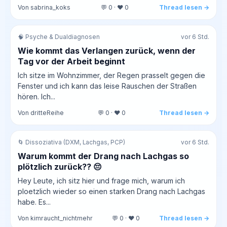
Von sabrina_koks
💬 0 · ❤️ 0
Thread lesen →
🧠 Psyche & Dualdiagnosen
vor 6 Std.
Wie kommt das Verlangen zurück, wenn der
Tag vor der Arbeit beginnt
Ich sitze im Wohnzimmer, der Regen prasselt gegen die
Fenster und ich kann das leise Rauschen der Straßen
hören. Ich...
Von dritteReihe
💬 0 · ❤️ 0
Thread lesen →
🌀 Dissoziativa (DXM, Lachgas, PCP)
vor 6 Std.
Warum kommt der Drang nach Lachgas so
plötzlich zurück?? 😔
Hey Leute, ich sitz hier und frage mich, warum ich
ploetzlich wieder so einen starken Drang nach Lachgas
habe. Es...
Von kimraucht_nichtmehr
💬 0 · ❤️ 0
Thread lesen →