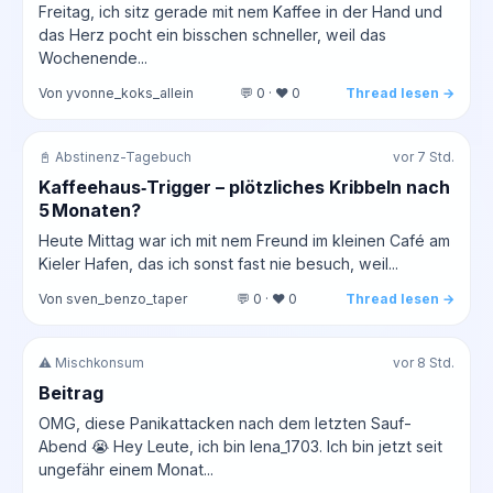
Freitag, ich sitz gerade mit nem Kaffee in der Hand und
das Herz pocht ein bisschen schneller, weil das
Wochenende...
Von yvonne_koks_allein
💬 0 · ❤️ 0
Thread lesen →
📓 Abstinenz-Tagebuch
vor 7 Std.
Kaffeehaus‑Trigger – plötzliches Kribbeln nach
5 Monaten?
Heute Mittag war ich mit nem Freund im kleinen Café am
Kieler Hafen, das ich sonst fast nie besuch, weil...
Von sven_benzo_taper
💬 0 · ❤️ 0
Thread lesen →
⚠️ Mischkonsum
vor 8 Std.
Beitrag
OMG, diese Panikattacken nach dem letzten Sauf-
Abend 😭 Hey Leute, ich bin lena_1703. Ich bin jetzt seit
ungefähr einem Monat...