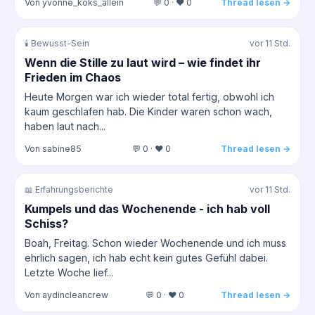
Von yvonne_koks_allein
💬 0 · ❤️ 0
Thread lesen →
🕯️ Bewusst-Sein
vor 11 Std.
Wenn die Stille zu laut wird – wie findet ihr
Frieden im Chaos
Heute Morgen war ich wieder total fertig, obwohl ich
kaum geschlafen hab. Die Kinder waren schon wach,
haben laut nach...
Von sabine85
💬 0 · ❤️ 0
Thread lesen →
📖 Erfahrungsberichte
vor 11 Std.
Kumpels und das Wochenende - ich hab voll
Schiss?
Boah, Freitag. Schon wieder Wochenende und ich muss
ehrlich sagen, ich hab echt kein gutes Gefühl dabei.
Letzte Woche lief...
Von aydincleancrew
💬 0 · ❤️ 0
Thread lesen →