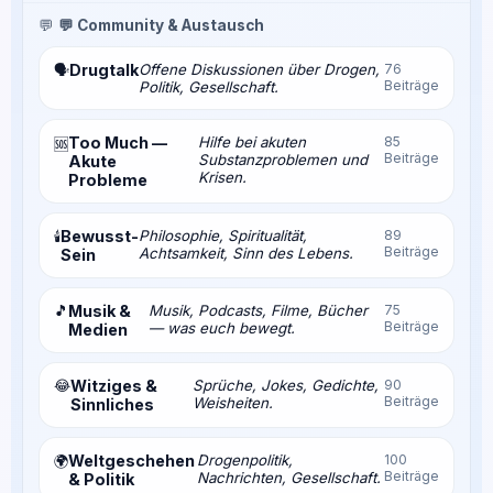
💬
💬 Community & Austausch
Drugtalk
Offene Diskussionen über Drogen,
76
🗣️
Beiträge
Politik, Gesellschaft.
Too Much —
Hilfe bei akuten
85
🆘
Beiträge
Substanzproblemen und
Akute
Krisen.
Probleme
Bewusst-
Philosophie, Spiritualität,
89
🕯️
Beiträge
Achtsamkeit, Sinn des Lebens.
Sein
🎵
Musik &
Musik, Podcasts, Filme, Bücher
75
Beiträge
— was euch bewegt.
Medien
😂
Witziges &
Sprüche, Jokes, Gedichte,
90
Beiträge
Weisheiten.
Sinnliches
Weltgeschehen
Drogenpolitik,
100
🌍
Beiträge
Nachrichten, Gesellschaft.
& Politik