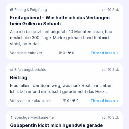
🏥 Entzug & Entgiftung
vor 10 Std.
Freitagabend – Wie halte ich das Verlangen
beim Grillen in Schach
Also ich bin jetzt seit ungefähr 10 Monaten clean, hab
neulich die 300‑Tage-Marke geknackt und fühl mich
stabil, aber das...
Von schattenboxer
💬 0 · ❤️ 0
Thread lesen →
📖 Erfahrungsberichte
vor 10 Std.
Beitrag
Frau, allein, der Sohn weg, was nun? Boah, ihr Lieben.
Ich sitz hier und mir rutscht gerade echt das Herz...
Von yvonne_koks_allein
💬 0 · ❤️ 0
Thread lesen →
💊 Sonstige Medikamente
vor 10 Std.
Gabapentin kickt mich irgendwie gerade