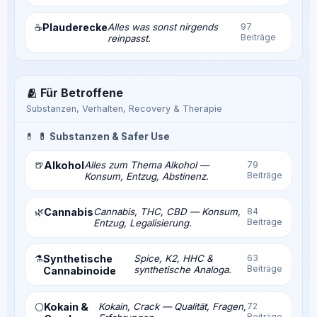
Plauderecke
Alles was sonst nirgends
97
☕
Beiträge
reinpasst.
🫂 Für Betroffene
Substanzen, Verhalten, Recovery & Therapie
💊
💊 Substanzen & Safer Use
🍺
Alkohol
Alles zum Thema Alkohol —
79
Beiträge
Konsum, Entzug, Abstinenz.
🌿
Cannabis
Cannabis, THC, CBD — Konsum,
84
Beiträge
Entzug, Legalisierung.
⚗️
Synthetische
Spice, K2, HHC &
63
Beiträge
synthetische Analoga.
Cannabinoide
Kokain &
Kokain, Crack — Qualität, Fragen,
72
⚪
Beiträge