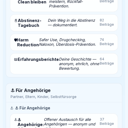
Beiträge
meistern, Rückfall-
Clean bleiben
Prävention.
📓
Abstinenz-
Dein Weg in die Abstinenz
82
Beiträge
— dokumentiert.
Tagebuch
Harm
Safer Use, Drugchecking,
74
🛡️
Beiträge
Naloxon, Überdosis-Prävention.
Reduction
📖
Erfahrungsberichte
Deine Geschichte —
64
Beiträge
anonym, ehrlich, ohne
Bewertung.
⚓ Für Angehörige
Partner, Eltern, Kinder, Selbstfürsorge
⚓
⚓ Für Angehörige
⚓
⚓
Offener Austausch für alle
37
Beiträge
Angehörigen — anonym und
Angehörige: