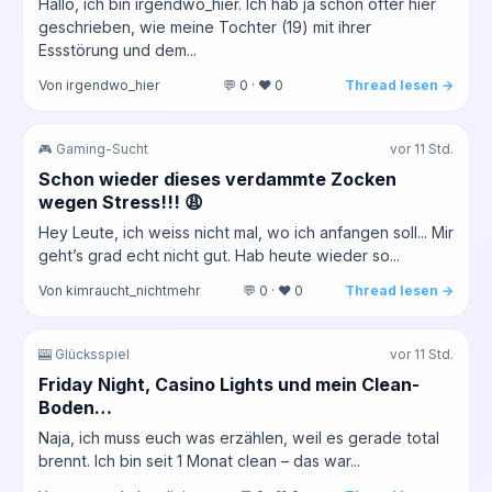
Hallo, ich bin irgendwo_hier. Ich hab ja schon öfter hier
geschrieben, wie meine Tochter (19) mit ihrer
Essstörung und dem...
Von irgendwo_hier
💬 0 · ❤️ 0
Thread lesen →
🎮 Gaming-Sucht
vor 11 Std.
Schon wieder dieses verdammte Zocken
wegen Stress!!! 😩
Hey Leute, ich weiss nicht mal, wo ich anfangen soll... Mir
geht’s grad echt nicht gut. Hab heute wieder so...
Von kimraucht_nichtmehr
💬 0 · ❤️ 0
Thread lesen →
🎰 Glücksspiel
vor 11 Std.
Friday Night, Casino Lights und mein Clean-
Boden…
Naja, ich muss euch was erzählen, weil es gerade total
brennt. Ich bin seit 1 Monat clean – das war...