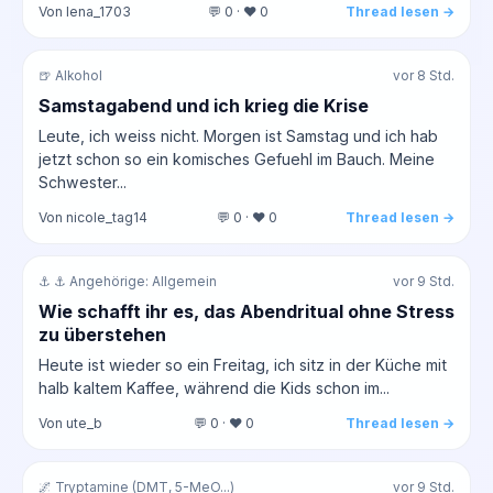
Von lena_1703
💬 0 · ❤️ 0
Thread lesen →
🍺 Alkohol
vor 8 Std.
Samstagabend und ich krieg die Krise
Leute, ich weiss nicht. Morgen ist Samstag und ich hab
jetzt schon so ein komisches Gefuehl im Bauch. Meine
Schwester...
Von nicole_tag14
💬 0 · ❤️ 0
Thread lesen →
⚓ ⚓ Angehörige: Allgemein
vor 9 Std.
Wie schafft ihr es, das Abendritual ohne Stress
zu überstehen
Heute ist wieder so ein Freitag, ich sitz in der Küche mit
halb kaltem Kaffee, während die Kids schon im...
Von ute_b
💬 0 · ❤️ 0
Thread lesen →
🌌 Tryptamine (DMT, 5-MeO...)
vor 9 Std.