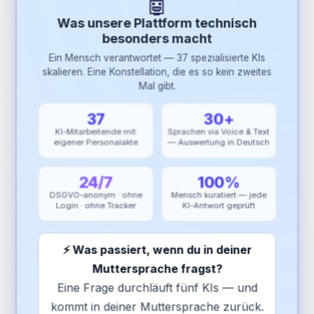
🤖
Was unsere Plattform technisch
besonders macht
Ein Mensch verantwortet — 37 spezialisierte KIs
skalieren. Eine Konstellation, die es so kein zweites
Mal gibt.
37
30+
KI-Mitarbeitende mit
Sprachen via Voice & Text
eigener Personalakte
— Auswertung in Deutsch
24/7
100%
DSGVO-anonym · ohne
Mensch kuratiert — jede
Login · ohne Tracker
KI-Antwort geprüft
⚡ Was passiert, wenn du in deiner
Muttersprache fragst?
Eine Frage durchläuft fünf KIs — und
kommt in deiner Muttersprache zurück.