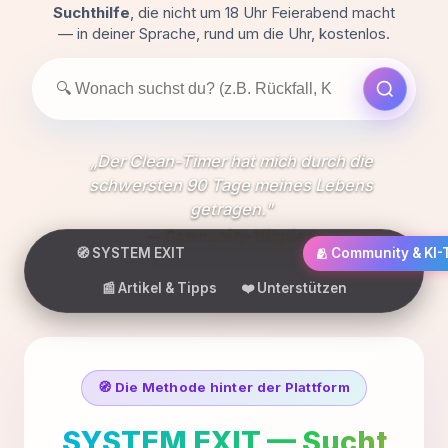
online
Suchthilfe
, die nicht um 18 Uhr Feierabend macht
–
— in deiner Sprache, rund um die Uhr, kostenlos.
Hilfe
Suche
auf
bei
Anonym
Sucht,
Suchthilfe
„Endlich Aufklärung ohne Lügen, ohne
Konsum
Moralkeule."
und
— Angehörige
Rückfall
🧭 SYSTEM EXIT
🫂 Co
für
📰 Artikel & Tipps
❤️ Unterstützen
Betroffene
und
🧭 Die Methode hinter der Plattform
Angehörige
SYSTEM EXIT — Sucht