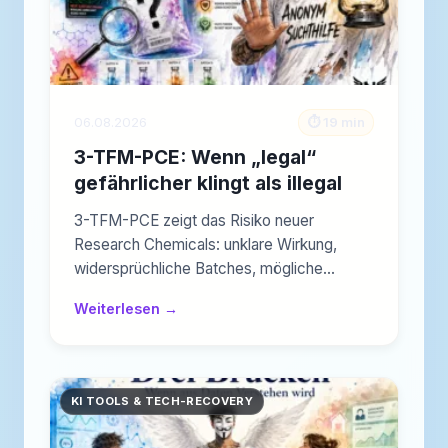
06.08.2026
⏱️ 19 min
3-TFM-PCE: Wenn „legal“
gefährlicher klingt als illegal
3-TFM-PCE zeigt das Risiko neuer
Research Chemicals: unklare Wirkung,
widersprüchliche Batches, mögliche
Reizungen, Mischkonsum und…
Weiterlesen →
KI TOOLS & TECH-RECOVERY