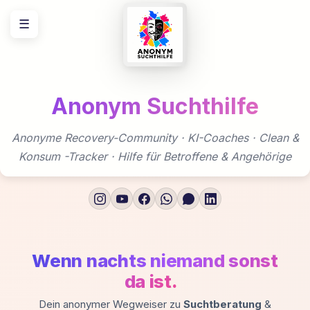
Zum
☰
Inhalt
springen
Anonym Suchthilfe
Anonyme Recovery-Community · KI-Coaches · Clean &
Konsum -Tracker · Hilfe für Betroffene & Angehörige
Wenn nachts niemand sonst
Anonyme
da ist.
Suchthilfe
Dein anonymer Wegweiser zu
Suchtberatung
&