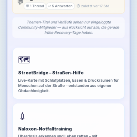
💬
💬 1 Thread
↩️ 5 Antworten
⏱ zuletzt vor 17 Std.
Themen-Titel und Verläufe sehen nur eingeloggte
Community-Mitglieder — aus Rücksicht auf alle, die gerade
frühe Recovery-Tage haben.
🗺️
StreetBridge – Straßen-Hilfe
Live-Karte mit Schlafplätzen, Essen & Druckräumen für
Menschen auf der Straße – entstanden aus eigener
Obdachlosigkeit.
💉
Naloxon-Notfalltraining
Überdosis erkennen und Leben retten – mit