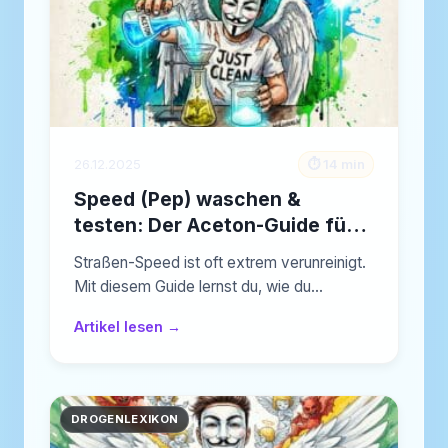
26.12.2025
⏱️ 14 min
Speed (Pep) waschen &
testen: Der Aceton-Guide für
sauberen Konsum –
Straßen-Speed ist oft extrem verunreinigt.
[NeelixberliN Pro-Tipp]
Mit diesem Guide lernst du, wie du…
Artikel lesen →
DROGENLEXIKON