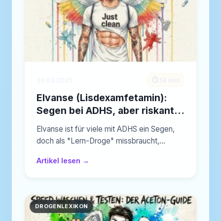
20.03.2025
⏱️ 14 min
Elvanse (Lisdexamfetamin):
Segen bei ADHS, aber riskant
als Droge
Elvanse ist für viele mit ADHS ein Segen,
doch als "Lern-Droge" missbraucht,…
Artikel lesen →
DROGENLEXIKON