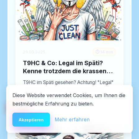
29.03.2025
⏱️ 14 min
T9HC & Co: Legal im Späti?
Kenne trotzdem die krassen
Gefahren!
T9HC im Späti gesehen? Achtung! "Legal"
heißt nicht "sicher". Unser Guide 2025…
Diese Website verwendet Cookies, um Ihnen die
Artikel lesen →
bestmögliche Erfahrung zu bieten.
🆘
Hilfe
Mehr erfahren
Akzeptieren
DROGENLEXIKON