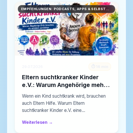
EMPFEHLUNGEN: PODCASTS, APPS & SELBSTHILFE
29.07.2026
⏱️ 16 min
Eltern suchtkranker Kinder
e.V.: Warum Angehörige mehr
Orte brauchen, an denen sie
Wenn ein Kind suchtkrank wird, brauchen
wirklich verstanden werden
auch Eltern Hilfe. Warum Eltern
suchtkranker Kinder e.V. eine…
Weiterlesen →