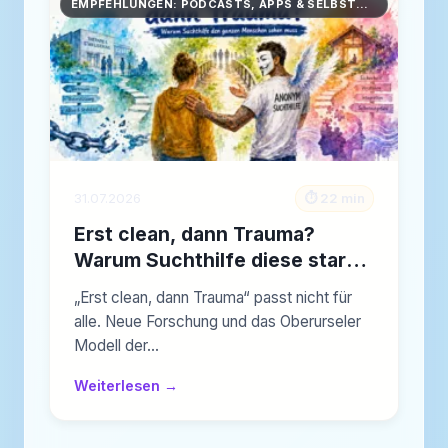
EMPFEHLUNGEN: PODCASTS, APPS & SELBSTHILFE
31.07.2026
⏱️ 22 min
Erst clean, dann Trauma?
Warum Suchthilfe diese starre
Regel endlich überwinden
„Erst clean, dann Trauma“ passt nicht für
muss
alle. Neue Forschung und das Oberurseler
Modell der…
Weiterlesen →