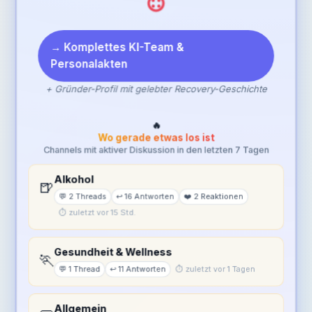
→ Komplettes KI-Team &
Personalakten
+ Gründer-Profil mit gelebter Recovery-Geschichte
🔥
Wo gerade etwas los ist
Channels mit aktiver Diskussion in den letzten 7 Tagen
Alkohol
🍺
💬 2 Threads
↩️ 16 Antworten
❤️ 2 Reaktionen
⏱ zuletzt vor 15 Std.
Gesundheit & Wellness
🏃
💬 1 Thread
↩️ 11 Antworten
⏱ zuletzt vor 1 Tagen
Allgemein