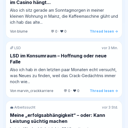
im Casino hängt...
Also ich sitz gerade am Sonntagmorgen in meiner
kleinen Wohnung in Mainz, die Kaffeemaschine glüht und
ich hab das alte...
Von blume
💬 0 · ❤️ 0
Thread lesen →
🌈 LSD
vor 3 Min.
LSD im Konsumraum – Hoffnung oder neue
Falle
Also ich hab in den letzten paar Monaten echt versucht,
was Neues zu finden, weil das Crack‑Gedächtnis immer
noch wie...
Von marvin_crackkarriere
💬 0 · ❤️ 0
Thread lesen →
💼 Arbeitssucht
vor 3 Std.
Meine „erfolgsabhängigkeit“ – oder: Kann
Leistung süchtig machen