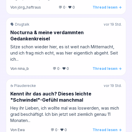
Von jörg_haftraus
💬 0 · ❤️ 0
Thread lesen →
🗣️ Drugtalk
vor 19 Std.
Nocturna & meine verdammten
Gedankenkreisel
Sitze schon wieder hier, es ist weit nach Mitternacht,
und ich frag mich echt, was hier eigentlich abgeht. Seit
ich...
Von nina_b
💬 0 · ❤️ 0
Thread lesen →
☕ Plauderecke
vor 19 Std.
Kennt ihr das auch? Dieses leichte
"Schwindel"-Gefühl manchmal
Hey ihr Lieben, ich wollte mal was loswerden, was mich
grad beschäftigt. Ich bin jetzt seit ziemlich genau 11
Monaten...
Von Ewa
💬 0 · ❤️ 0
Thread lesen →