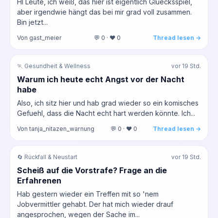
HI Leute, ich weiß, das hier ist eigentlich Gluecksspiel,
aber irgendwie hängt das bei mir grad voll zusammen.
Bin jetzt...
Von gast_meier
💬 0 · ❤️ 0
Thread lesen →
🏃 Gesundheit & Wellness
vor 19 Std.
Warum ich heute echt Angst vor der Nacht
habe
Also, ich sitz hier und hab grad wieder so ein komisches
Gefuehl, dass die Nacht echt hart werden könnte. Ich...
Von tanja_nitazen_warnung
💬 0 · ❤️ 0
Thread lesen →
🔄 Rückfall & Neustart
vor 19 Std.
Scheiß auf die Vorstrafe? Frage an die
Erfahrenen
Hab gestern wieder ein Treffen mit so 'nem
Jobvermittler gehabt. Der hat mich wieder drauf
angesprochen, wegen der Sache im...