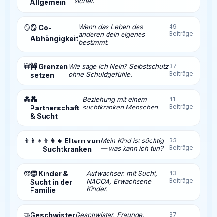
sicher.
Allgemein
Wenn das Leben des
49
🪞
🪞 Co-
Beiträge
anderen dein eigenes
Abhängigkeit
bestimmt.
🚧
🚧 Grenzen
Wie sage ich Nein? Selbstschutz
37
Beiträge
ohne Schuldgefühle.
setzen
💑
💑
Beziehung mit einem
41
Beiträge
suchtkranken Menschen.
Partnerschaft
& Sucht
👨‍👩‍👧
👨‍👩‍👧 Eltern von
Mein Kind ist süchtig
33
Beiträge
— was kann ich tun?
Suchtkranken
🧒
🧒 Kinder &
Aufwachsen mit Sucht,
43
Beiträge
NACOA, Erwachsene
Sucht in der
Kinder.
Familie
🤝
Geschwister
Geschwister, Freunde,
37