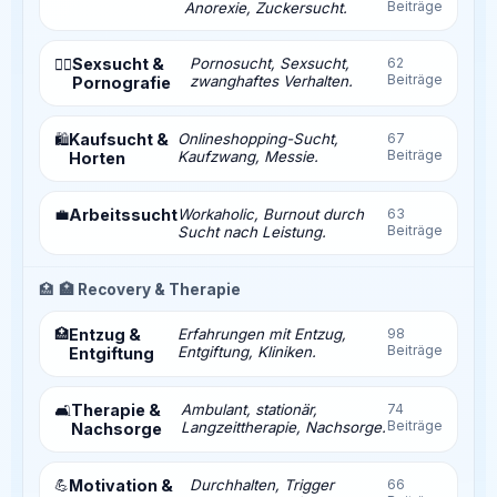
Beiträge
Anorexie, Zuckersucht.
Sexsucht &
Pornosucht, Sexsucht,
62
❤️‍🔥
Beiträge
zwanghaftes Verhalten.
Pornografie
Kaufsucht &
Onlineshopping-Sucht,
67
🛍️
Beiträge
Kaufzwang, Messie.
Horten
💼
Arbeitssucht
Workaholic, Burnout durch
63
Beiträge
Sucht nach Leistung.
🏥
🏥 Recovery & Therapie
🏥
Entzug &
Erfahrungen mit Entzug,
98
Beiträge
Entgiftung, Kliniken.
Entgiftung
Therapie &
Ambulant, stationär,
74
🛋️
Beiträge
Langzeittherapie, Nachsorge.
Nachsorge
💪
Motivation &
Durchhalten, Trigger
66