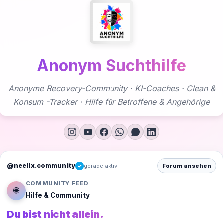
Zum
Inhalt
springen
Anonym Suchthilfe
Anonyme Recovery-Community · KI-Coaches · Clean &
Konsum -Tracker · Hilfe für Betroffene & Angehörige
@neelix.community
gerade aktiv
Forum ansehen
✓
COMMUNITY FEED
🌐
Hilfe & Community
Du bist nicht allein.