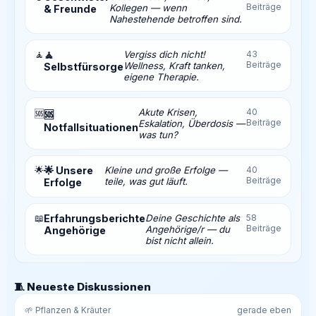
Beiträge
Kollegen — wenn
& Freunde
Nahestehende betroffen sind.
🧘
🧘
Vergiss dich nicht!
43
Beiträge
Wellness, Kraft tanken,
Selbstfürsorge
eigene Therapie.
Akute Krisen,
40
🆘
🆘
Beiträge
Eskalation, Überdosis —
Notfallsituationen
was tun?
🌟
🌟 Unsere
Kleine und große Erfolge —
40
Beiträge
teile, was gut läuft.
Erfolge
📖
Erfahrungsberichte
Deine Geschichte als
58
Beiträge
Angehörige/r — du
Angehörige
bist nicht allein.
🧵 Neueste Diskussionen
🌱 Pflanzen & Kräuter
gerade eben