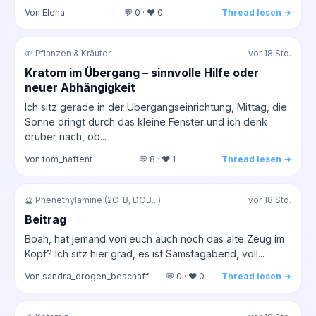
Von Elena
💬 0 · ❤️ 0
Thread lesen →
🌱 Pflanzen & Kräuter
vor 18 Std.
Kratom im Übergang – sinnvolle Hilfe oder
neuer Abhängigkeit
Ich sitz gerade in der Übergangseinrichtung, Mittag, die
Sonne dringt durch das kleine Fenster und ich denk
drüber nach, ob...
Von tom_haftent
💬 8 · ❤️ 1
Thread lesen →
🔮 Phenethylamine (2C-B, DOB...)
vor 18 Std.
Beitrag
Boah, hat jemand von euch auch noch das alte Zeug im
Kopf? Ich sitz hier grad, es ist Samstagabend, voll...
Von sandra_drogen_beschaff
💬 0 · ❤️ 0
Thread lesen →