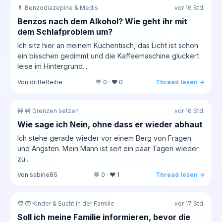
💊 Benzodiazepine & Medis
vor 16 Std.
Benzos nach dem Alkohol? Wie geht ihr mit
dem Schlafproblem um?
Ich sitz hier an meinem Küchentisch, das Licht ist schon
ein bisschen gedimmt und die Kaffeemaschine gluckert
leise im Hintergrund....
Von dritteReihe
💬 0 · ❤️ 0
Thread lesen →
🚧 🚧 Grenzen setzen
vor 16 Std.
Wie sage ich Nein, ohne dass er wieder abhaut
Ich stehe gerade wieder vor einem Berg von Fragen
und Ängsten. Mein Mann ist seit ein paar Tagen wieder
zu...
Von sabine85
💬 0 · ❤️ 1
Thread lesen →
🧒 🧒 Kinder & Sucht in der Familie
vor 17 Std.
Soll ich meine Familie informieren, bevor die