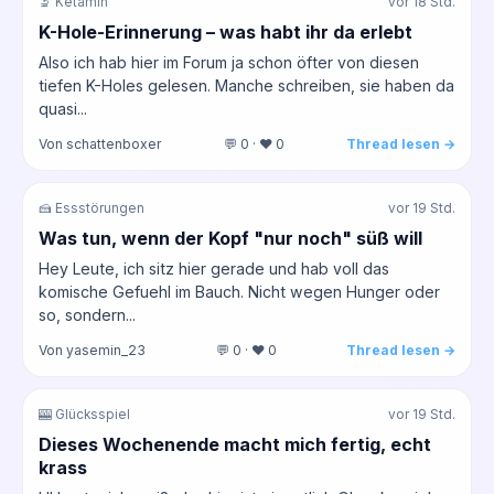
🔬 Ketamin
vor 18 Std.
K-Hole-Erinnerung – was habt ihr da erlebt
Also ich hab hier im Forum ja schon öfter von diesen
tiefen K-Holes gelesen. Manche schreiben, sie haben da
quasi...
Von schattenboxer
💬 0 · ❤️ 0
Thread lesen →
🍰 Essstörungen
vor 19 Std.
Was tun, wenn der Kopf "nur noch" süß will
Hey Leute, ich sitz hier gerade und hab voll das
komische Gefuehl im Bauch. Nicht wegen Hunger oder
so, sondern...
Von yasemin_23
💬 0 · ❤️ 0
Thread lesen →
🎰 Glücksspiel
vor 19 Std.
Dieses Wochenende macht mich fertig, echt
krass