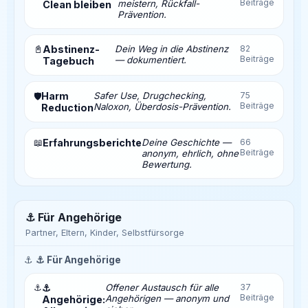
Beiträge
meistern, Rückfall-
Clean bleiben
Prävention.
📓
Abstinenz-
Dein Weg in die Abstinenz
82
Beiträge
— dokumentiert.
Tagebuch
Harm
Safer Use, Drugchecking,
75
🛡️
Beiträge
Naloxon, Überdosis-Prävention.
Reduction
📖
Erfahrungsberichte
Deine Geschichte —
66
Beiträge
anonym, ehrlich, ohne
Bewertung.
⚓ Für Angehörige
Partner, Eltern, Kinder, Selbstfürsorge
⚓
⚓ Für Angehörige
⚓
⚓
Offener Austausch für alle
37
Beiträge
Angehörigen — anonym und
Angehörige: