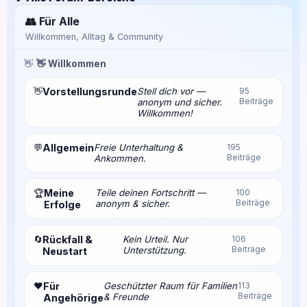
👥 Für Alle
Willkommen, Alltag & Community
👋
👋 Willkommen
👋
Vorstellungsrunde
Stell dich vor —
95
Beiträge
anonym und sicher.
Willkommen!
💬
Allgemein
Freie Unterhaltung &
195
Beiträge
Ankommen.
Meine
Teile deinen Fortschritt —
100
🏆
Beiträge
anonym & sicher.
Erfolge
🔄
Rückfall &
Kein Urteil. Nur
106
Beiträge
Unterstützung.
Neustart
❤️
Für
Geschützter Raum für Familien
113
Beiträge
& Freunde
Angehörige