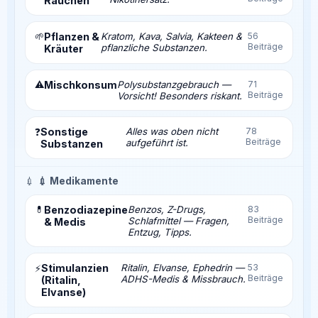
Rauchen
🌱
Pflanzen &
Kratom, Kava, Salvia, Kakteen &
56
Beiträge
pflanzliche Substanzen.
Kräuter
⚠️
Mischkonsum
Polysubstanzgebrauch —
71
Beiträge
Vorsicht! Besonders riskant.
Sonstige
Alles was oben nicht
78
❓
Beiträge
aufgeführt ist.
Substanzen
💉
💉 Medikamente
💊
Benzodiazepine
Benzos, Z-Drugs,
83
Beiträge
Schlafmittel — Fragen,
& Medis
Entzug, Tipps.
Stimulanzien
Ritalin, Elvanse, Ephedrin —
53
⚡
Beiträge
ADHS-Medis & Missbrauch.
(Ritalin,
Elvanse)