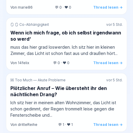
Von marie86
💬 0 · ❤️ 0
Thread lesen →
🪞 🪞 Co-Abhängigkeit
vor 5 Std.
Wenn ich mich frage, ob ich selbst irgendwann
so werd‘
muss das hier grad loswerden. Ich sitz hier im kleinen
Zimmer, das Licht ist schon fast aus und draußen hört...
Von 14felix
💬 0 · ❤️ 0
Thread lesen →
🆘 Too Much — Akute Probleme
vor 5 Std.
Plötzlicher Anruf – Wie übersteht ihr den
nächtlichen Drang?
Ich sitz hier in meinem alten Wohnzimmer, das Licht ist
schon gedimmt, der Regen trommelt leise gegen die
Fensterscheibe und...
Von dritteReihe
💬 1 · ❤️ 1
Thread lesen →