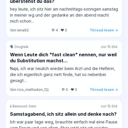
überstehst du das?
hey leute, ich sitz hier am nachmittags‑sonnigen samstag
in meiner wg und der gedanke an den abend macht
mich schon...
Von lena92
💬 4 · ❤️ 0
Thread lesen →
🗣️ Drugtalk
vor 15 Std.
Wenn Leute dich "fast clean" nennen, nur weil
du Substitution machst...
Naja, ich war neulich wieder beim Arzt und die Helferin,
die ich eigenltich ganz nett finde, hat so nebenbei
gesagt:...
Von rico_methadon_12j
💬 0 · ❤️ 0
Thread lesen →
🕯️ Bewusst-Sein
vor 15 Std.
Samstagabend, ich sitz allein und denke nach?
Ich war paar tage weg, brauchte einfach mal eine Pause
vom Forum und von allem. Aber jetzt sitz ich wieder...