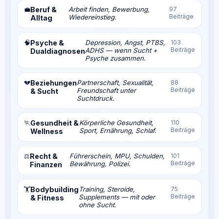
💼
Beruf &
Arbeit finden, Bewerbung,
97
Beiträge
Wiedereinstieg.
Alltag
🧠
Psyche &
Depression, Angst, PTBS,
103
Beiträge
ADHS — wenn Sucht +
Dualdiagnosen
Psyche zusammen.
💔
Beziehungen
Partnerschaft, Sexualität,
88
Beiträge
Freundschaft unter
& Sucht
Suchtdruck.
🏃
Gesundheit &
Körperliche Gesundheit,
110
Beiträge
Sport, Ernährung, Schlaf.
Wellness
⚖️
Recht &
Führerschein, MPU, Schulden,
101
Beiträge
Bewährung, Polizei.
Finanzen
Bodybuilding
Training, Steroide,
75
🏋️
Beiträge
Supplements — mit oder
& Fitness
ohne Sucht.