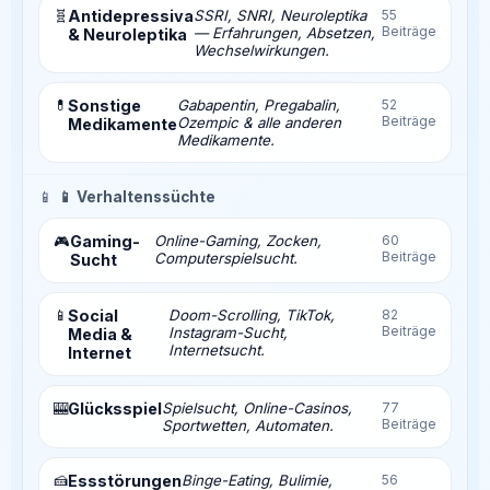
🧬
Antidepressiva
SSRI, SNRI, Neuroleptika
55
Beiträge
— Erfahrungen, Absetzen,
& Neuroleptika
Wechselwirkungen.
💊
Sonstige
Gabapentin, Pregabalin,
52
Beiträge
Ozempic & alle anderen
Medikamente
Medikamente.
📱
📱 Verhaltenssüchte
Gaming-
Online-Gaming, Zocken,
60
🎮
Beiträge
Computerspielsucht.
Sucht
📱
Social
Doom-Scrolling, TikTok,
82
Beiträge
Instagram-Sucht,
Media &
Internetsucht.
Internet
🎰
Glücksspiel
Spielsucht, Online-Casinos,
77
Beiträge
Sportwetten, Automaten.
🍰
Essstörungen
Binge-Eating, Bulimie,
56