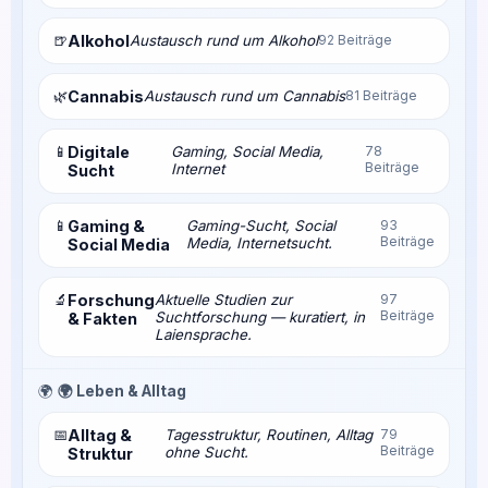
🍺
Alkohol
Austausch rund um Alkohol
92 Beiträge
🌿
Cannabis
Austausch rund um Cannabis
81 Beiträge
📱
Digitale
Gaming, Social Media,
78
Beiträge
Internet
Sucht
📱
Gaming &
Gaming-Sucht, Social
93
Beiträge
Media, Internetsucht.
Social Media
🔬
Forschung
Aktuelle Studien zur
97
Beiträge
Suchtforschung — kuratiert, in
& Fakten
Laiensprache.
🌍
🌍 Leben & Alltag
📅
Alltag &
Tagesstruktur, Routinen, Alltag
79
Beiträge
ohne Sucht.
Struktur