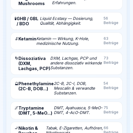
Erfahrungen.
Mushrooms
🧪
GHB / GBL
Liquid Ecstasy — Dosierung,
56
Beiträge
Qualität, Abhängigkeit.
/ BDO
🔬
Ketamin
Ketamin — Wirkung, K-Hole,
63
Beiträge
medizinische Nutzung.
🌀
Dissoziativa
DXM, Lachgas, PCP und
73
Beiträge
andere dissoziativ wirkende
(DXM,
Substanzen.
Lachgas, PCP)
🔮
Phenethylamine
2C-B, 2C-I, DOB,
54
Beiträge
Mescalin & verwandte
(2C-B, DOB...)
Substanzen.
🌌
Tryptamine
DMT, Ayahuasca, 5-MeO-
75
Beiträge
DMT, 4-AcO-DMT.
(DMT, 5-MeO...)
🚬
Nikotin &
Tabak, E-Zigaretten, Aufhören,
66
Beiträge
Nikotinersatz.