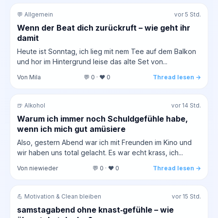
💬 Allgemein
vor 5 Std.
Wenn der Beat dich zurückruft – wie geht ihr
damit
Heute ist Sonntag, ich lieg mit nem Tee auf dem Balkon
und hor im Hintergrund leise das alte Set von...
Von Mila
💬 0 · ❤️ 0
Thread lesen →
🍺 Alkohol
vor 14 Std.
Warum ich immer noch Schuldgefühle habe,
wenn ich mich gut amüsiere
Also, gestern Abend war ich mit Freunden im Kino und
wir haben uns total gelacht. Es war echt krass, ich...
Von niewieder
💬 0 · ❤️ 0
Thread lesen →
💪 Motivation & Clean bleiben
vor 15 Std.
samstagabend ohne knast‑gefühle – wie