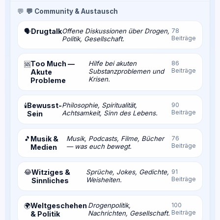
💬
💬 Community & Austausch
Drugtalk
Offene Diskussionen über Drogen,
78
🗣️
Beiträge
Politik, Gesellschaft.
Too Much —
Hilfe bei akuten
86
🆘
Beiträge
Substanzproblemen und
Akute
Krisen.
Probleme
Bewusst-
Philosophie, Spiritualität,
90
🕯️
Beiträge
Achtsamkeit, Sinn des Lebens.
Sein
🎵
Musik &
Musik, Podcasts, Filme, Bücher
76
Beiträge
— was euch bewegt.
Medien
😂
Witziges &
Sprüche, Jokes, Gedichte,
91
Beiträge
Weisheiten.
Sinnliches
Weltgeschehen
Drogenpolitik,
100
🌍
Beiträge
Nachrichten, Gesellschaft.
& Politik