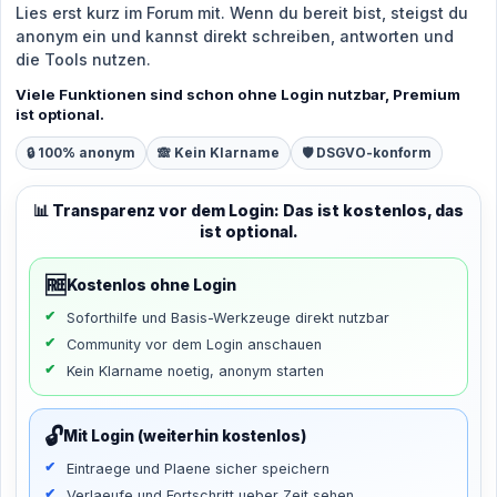
Lies erst kurz im Forum mit. Wenn du bereit bist, steigst du
anonym ein und kannst direkt schreiben, antworten und
die Tools nutzen.
Viele Funktionen sind schon ohne Login nutzbar, Premium
ist optional.
🔒 100% anonym
🙈 Kein Klarname
🛡️ DSGVO-konform
📊 Transparenz vor dem Login: Das ist kostenlos, das
ist optional.
🆓
Kostenlos ohne Login
Soforthilfe und Basis-Werkzeuge direkt nutzbar
Community vor dem Login anschauen
Kein Klarname noetig, anonym starten
🔓
Mit Login (weiterhin kostenlos)
Eintraege und Plaene sicher speichern
Verlaeufe und Fortschritt ueber Zeit sehen