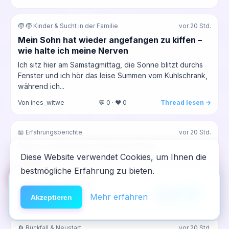
🧒 🧒 Kinder & Sucht in der Familie
vor 20 Std.
Mein Sohn hat wieder angefangen zu kiffen –
wie halte ich meine Nerven
Ich sitz hier am Samstagmittag, die Sonne blitzt durchs
Fenster und ich hör das leise Summen vom Kuhlschrank,
während ich...
Von ines_witwe
💬 0 · ❤️ 0
Thread lesen →
📖 Erfahrungsberichte
vor 20 Std.
Diese verdammten Spiegel im Bad
Diese Website verwendet Cookies, um Ihnen die
Ich hab heut Morgen wieder ins Klo gegriffen, ehrlich.
bestmögliche Erfahrung zu bieten.
Bin aufgewacht und erstmal nur diesen einen Gedanken
🆘
Hilfe
App installieren
im Kopf gehabt:...
×
NeelixberliN auf dem Homescreen —
Anleitung
Mehr erfahren
Akzeptieren
Von marie86
💬 0 · ❤️ 0
Thread lesen →
wie eine echte App.
🔄 Rückfall & Neustart
vor 20 Std.