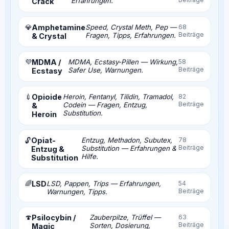
Erfahrungen.
Crack
💎
Amphetamine
Speed, Crystal Meth, Pep —
68
Beiträge
Fragen, Tipps, Erfahrungen.
& Crystal
💜
MDMA /
MDMA, Ecstasy-Pillen — Wirkung,
58
Beiträge
Safer Use, Warnungen.
Ecstasy
💉
Opioide
Heroin, Fentanyl, Tilidin, Tramadol,
82
Beiträge
Codein — Fragen, Entzug,
&
Substitution.
Heroin
Opiat-
Entzug, Methadon, Subutex,
78
🔓
Beiträge
Substitution — Erfahrungen &
Entzug &
Hilfe.
Substitution
🌈
LSD
LSD, Pappen, Trips — Erfahrungen,
54
Beiträge
Warnungen, Tipps.
🍄
Psilocybin /
Zauberpilze, Trüffel —
63
Beiträge
Sorten, Dosierung,
Magic