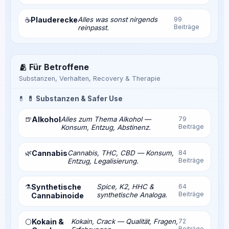
Plauderecke
Alles was sonst nirgends
99
☕
Beiträge
reinpasst.
🫂 Für Betroffene
Substanzen, Verhalten, Recovery & Therapie
💊
💊 Substanzen & Safer Use
🍺
Alkohol
Alles zum Thema Alkohol —
79
Beiträge
Konsum, Entzug, Abstinenz.
🌿
Cannabis
Cannabis, THC, CBD — Konsum,
84
Beiträge
Entzug, Legalisierung.
⚗️
Synthetische
Spice, K2, HHC &
64
Beiträge
synthetische Analoga.
Cannabinoide
Kokain &
Kokain, Crack — Qualität, Fragen,
72
⚪
Beiträge