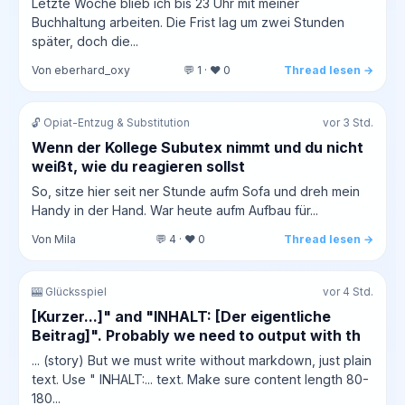
Letzte Woche blieb ich bis 23 Uhr mit meiner
Buchhaltung arbeiten. Die Frist lag um zwei Stunden
später, doch die...
Von eberhard_oxy
💬 1 · ❤️ 0
Thread lesen →
🔓 Opiat-Entzug & Substitution
vor 3 Std.
Wenn der Kollege Subutex nimmt und du nicht
weißt, wie du reagieren sollst
So, sitze hier seit ner Stunde aufm Sofa und dreh mein
Handy in der Hand. War heute aufm Aufbau für...
Von Mila
💬 4 · ❤️ 0
Thread lesen →
🎰 Glücksspiel
vor 4 Std.
[Kurzer...]" and "INHALT: [Der eigentliche
Beitrag]". Probably we need to output with th
... (story) But we must write without markdown, just plain
text. Use " INHALT:... text. Make sure content length 80-
180...