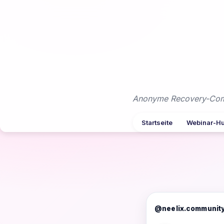
Zum
Inhalt
springen
Anonyme Recovery-Commu
Startseite
Webinar-H
@neelix.communit