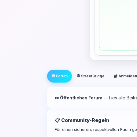
💬 Forum
🧭 StreetBridge
🔐 Anmelden
👀 Öffentliches Forum
— Lies alle Beit
📋 Community-Regeln
Für einen sicheren, respektvollen Raum gel