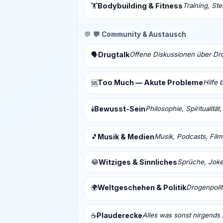
Bodybuilding & Fitness
Training, St
🏋️
💬
💬 Community & Austausch
Drugtalk
Offene Diskussionen über Drog
🗣️
Too Much — Akute Probleme
Hilfe 
🆘
Bewusst-Sein
Philosophie, Spiritualitä
🕯️
🎵
Musik & Medien
Musik, Podcasts, Fil
😂
Witziges & Sinnliches
Sprüche, Joke
Weltgeschehen & Politik
Drogenpolit
🌍
Plauderecke
Alles was sonst nirgends 
☕