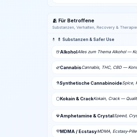
🫂 Für Betroffene
Substanzen, Verhalten, Recovery & Therapie
💊
💊 Substanzen & Safer Use
🍺
Alkohol
Alles zum Thema Alkohol — Ko
🌿
Cannabis
Cannabis, THC, CBD — Konsu
⚗️
Synthetische Cannabinoide
Spice, 
Kokain & Crack
Kokain, Crack — Qualit
⚪
💎
Amphetamine & Crystal
Speed, Crys
💜
MDMA / Ecstasy
MDMA, Ecstasy-Pill