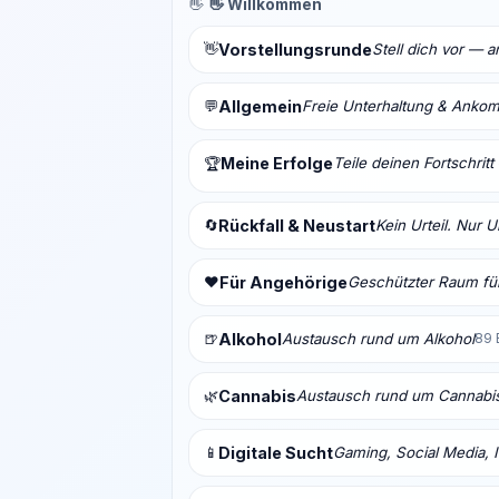
👋
👋 Willkommen
👋
Vorstellungsrunde
Stell dich vor — 
💬
Allgemein
Freie Unterhaltung & Anko
Meine Erfolge
Teile deinen Fortschrit
🏆
🔄
Rückfall & Neustart
Kein Urteil. Nur 
❤️
Für Angehörige
Geschützter Raum für
🍺
Alkohol
Austausch rund um Alkohol
89 
🌿
Cannabis
Austausch rund um Cannabi
📱
Digitale Sucht
Gaming, Social Media, I