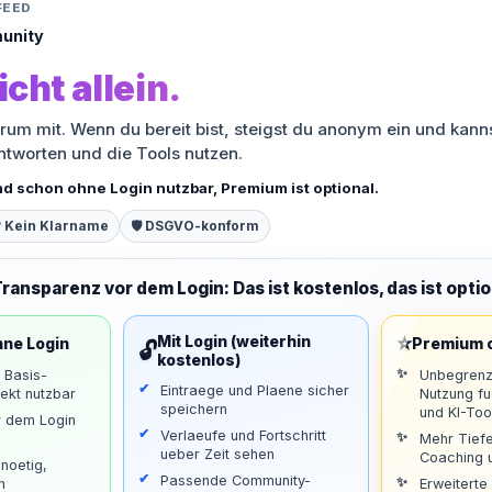
FEED
unity
icht allein.
orum mit. Wenn du bereit bist, steigst du anonym ein und kann
antworten und die Tools nutzen.
nd schon ohne Login nutzbar, Premium ist optional.
 Kein Klarname
🛡️ DSGVO-konform
Transparenz vor dem Login: Das ist kostenlos, das ist optio
⭐
Mit Login (weiterhin
hne Login
Premium o
🔓
kostenlos)
d Basis-
Unbegrenz
Eintraege und Plaene sicher
ekt nutzbar
Nutzung f
speichern
und KI-Too
r dem Login
Verlaeufe und Fortschritt
Mehr Tiefe
ueber Zeit sehen
Coaching u
noetig,
Passende Community-
n
Erweiterte