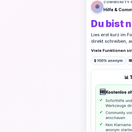
COMMUNITY 
🌐
Hilfe & Comm
Du bist n
Lies erst kurz im F
direkt schreiben, 
Viele Funktionen si
🔒 100% anonym

📊 
🆓
Kostenlos o
Soforthilfe un
Werkzeuge dir
Community vo
anschauen
Kein Klarname 
anonym starte