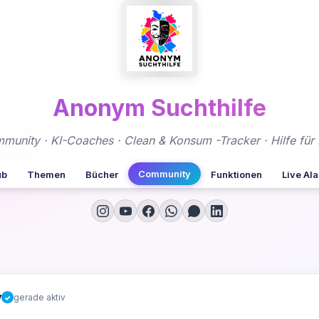
Anonym Suchthilfe
nity · KI-Coaches · Clean & Konsum -Tracker · Hilfe für 
Community
ub
Themen
Bücher
Funktionen
Live Al
y
gerade aktiv
✓