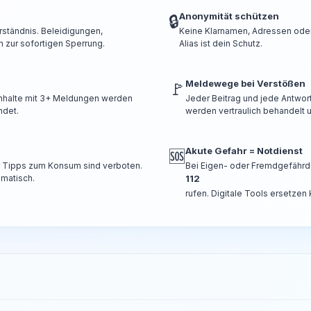
Anonymität schützen
🔒
rständnis. Beleidigungen,
Keine Klarnamen, Adressen oder 
 zur sofortigen Sperrung.
Alias ist dein Schutz.
Meldewege bei Verstößen
🚩
 Inhalte mit 3+ Meldungen werden
Jeder Beitrag und jede Antwor
ndet.
werden vertraulich behandelt u
Akute Gefahr = Notdienst
🆘
er Tipps zum Konsum sind verboten.
Bei Eigen- oder Fremdgefährd
omatisch.
112
rufen. Digitale Tools ersetzen