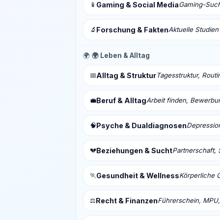
📱
Gaming & Social Media
Gaming-Sucht
🔬
Forschung & Fakten
Aktuelle Studien
🌍
🌍 Leben & Alltag
📅
Alltag & Struktur
Tagesstruktur, Routi
💼
Beruf & Alltag
Arbeit finden, Bewerbu
🧠
Psyche & Dualdiagnosen
Depressio
💔
Beziehungen & Sucht
Partnerschaft, 
🏃
Gesundheit & Wellness
Körperliche 
⚖️
Recht & Finanzen
Führerschein, MPU,