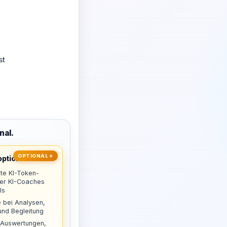
st
nal.
OPTIONAL ⭐
ptional
te KI-Token-
uer KI-Coaches
ls
 bei Analysen,
nd Begleitung
 Auswertungen,