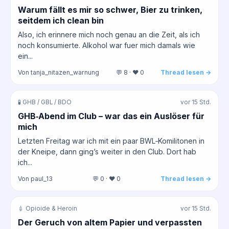
Warum fällt es mir so schwer, Bier zu trinken,
seitdem ich clean bin
Also, ich erinnere mich noch genau an die Zeit, als ich
noch konsumierte. Alkohol war fuer mich damals wie
ein...
Von tanja_nitazen_warnung
💬 8 · ❤️ 0
Thread lesen →
🧪 GHB / GBL / BDO
vor 15 Std.
GHB‑Abend im Club – war das ein Auslöser für
mich
Letzten Freitag war ich mit ein paar BWL‑Komilitonen in
der Kneipe, dann ging’s weiter in den Club. Dort hab
ich...
Von paul_13
💬 0 · ❤️ 0
Thread lesen →
💉 Opioide & Heroin
vor 15 Std.
Der Geruch von altem Papier und verpassten