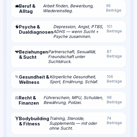
💼
Beruf &
Arbeit finden, Bewerbung,
95
Beiträge
Wiedereinstieg.
Alltag
🧠
Psyche &
Depression, Angst, PTBS,
101
Beiträge
ADHS — wenn Sucht +
Dualdiagnosen
Psyche zusammen.
💔
Beziehungen
Partnerschaft, Sexualität,
87
Beiträge
Freundschaft unter
& Sucht
Suchtdruck.
🏃
Gesundheit &
Körperliche Gesundheit,
106
Beiträge
Sport, Ernährung, Schlaf.
Wellness
⚖️
Recht &
Führerschein, MPU, Schulden,
98
Beiträge
Bewährung, Polizei.
Finanzen
Bodybuilding
Training, Steroide,
74
🏋️
Beiträge
Supplements — mit oder
& Fitness
ohne Sucht.