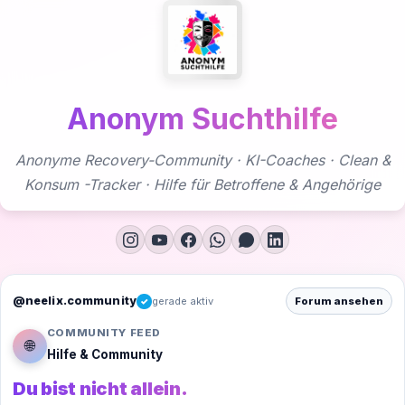
Zum
Inhalt
springen
Anonym Suchthilfe
Anonyme Recovery-Community · KI-Coaches · Clean &
Konsum -Tracker · Hilfe für Betroffene & Angehörige
@neelix.community
gerade aktiv
Forum ansehen
✓
COMMUNITY FEED
🌐
Hilfe & Community
Du bist nicht allein.