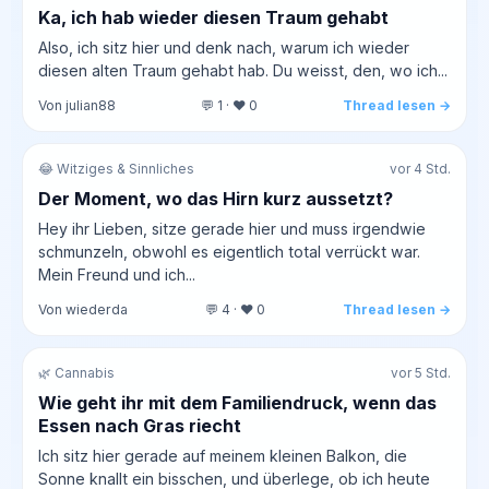
Ka, ich hab wieder diesen Traum gehabt
Also, ich sitz hier und denk nach, warum ich wieder
diesen alten Traum gehabt hab. Du weisst, den, wo ich...
Von julian88
💬 1 · ❤️ 0
Thread lesen →
😂 Witziges & Sinnliches
vor 4 Std.
Der Moment, wo das Hirn kurz aussetzt?
Hey ihr Lieben, sitze gerade hier und muss irgendwie
schmunzeln, obwohl es eigentlich total verrückt war.
Mein Freund und ich...
Von wiederda
💬 4 · ❤️ 0
Thread lesen →
🌿 Cannabis
vor 5 Std.
Wie geht ihr mit dem Familiendruck, wenn das
Essen nach Gras riecht
Ich sitz hier gerade auf meinem kleinen Balkon, die
Sonne knallt ein bisschen, und überlege, ob ich heute