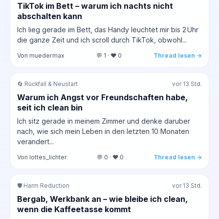
TikTok im Bett – warum ich nachts nicht
abschalten kann
Ich lieg gerade im Bett, das Handy leuchtet mir bis 2 Uhr
die ganze Zeit und ich scroll durch TikTok, obwohl...
Von muedermax
💬 1 · ❤️ 0
Thread lesen →
🔄 Rückfall & Neustart
vor 13 Std.
Warum ich Angst vor Freundschaften habe,
seit ich clean bin
Ich sitz gerade in meinem Zimmer und denke daruber
nach, wie sich mein Leben in den letzten 10 Monaten
verandert...
Von lottes_lichter
💬 0 · ❤️ 0
Thread lesen →
🛡️ Harm Reduction
vor 13 Std.
Bergab, Werkbank an – wie bleibe ich clean,
wenn die Kaffeetasse kommt