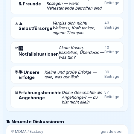
Beiträge
Kollegen — wenn
& Freunde
Nahestehende betroffen sind.
🧘
🧘
Vergiss dich nicht!
43
Beiträge
Wellness, Kraft tanken,
Selbstfürsorge
eigene Therapie.
Akute Krisen,
40
🆘
🆘
Beiträge
Eskalation, Überdosis —
Notfallsituationen
was tun?
🌟
🌟 Unsere
Kleine und große Erfolge —
39
Beiträge
teile, was gut läuft.
Erfolge
📖
Erfahrungsberichte
Deine Geschichte als
57
Beiträge
Angehörige/r — du
Angehörige
bist nicht allein.
🧵 Neueste Diskussionen
💜 MDMA / Ecstasy
gerade eben