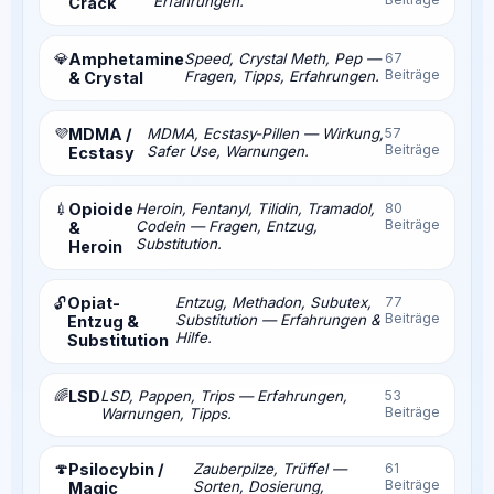
Erfahrungen.
Crack
💎
Amphetamine
Speed, Crystal Meth, Pep —
67
Beiträge
Fragen, Tipps, Erfahrungen.
& Crystal
💜
MDMA /
MDMA, Ecstasy-Pillen — Wirkung,
57
Beiträge
Safer Use, Warnungen.
Ecstasy
💉
Opioide
Heroin, Fentanyl, Tilidin, Tramadol,
80
Beiträge
Codein — Fragen, Entzug,
&
Substitution.
Heroin
Opiat-
Entzug, Methadon, Subutex,
77
🔓
Beiträge
Substitution — Erfahrungen &
Entzug &
Hilfe.
Substitution
🌈
LSD
LSD, Pappen, Trips — Erfahrungen,
53
Beiträge
Warnungen, Tipps.
🍄
Psilocybin /
Zauberpilze, Trüffel —
61
Beiträge
Sorten, Dosierung,
Magic