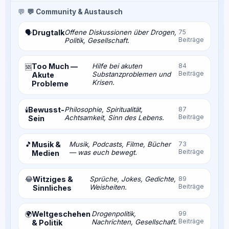
💬
💬 Community & Austausch
Drugtalk
Offene Diskussionen über Drogen,
75
🗣️
Beiträge
Politik, Gesellschaft.
Too Much —
Hilfe bei akuten
84
🆘
Beiträge
Substanzproblemen und
Akute
Krisen.
Probleme
Bewusst-
Philosophie, Spiritualität,
87
🕯️
Beiträge
Achtsamkeit, Sinn des Lebens.
Sein
🎵
Musik &
Musik, Podcasts, Filme, Bücher
73
Beiträge
— was euch bewegt.
Medien
😂
Witziges &
Sprüche, Jokes, Gedichte,
89
Beiträge
Weisheiten.
Sinnliches
Weltgeschehen
Drogenpolitik,
99
🌍
Beiträge
Nachrichten, Gesellschaft.
& Politik