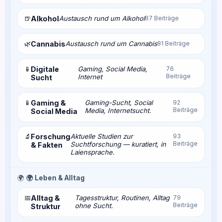
🍺
Alkohol
Austausch rund um Alkohol
87 Beiträge
🌿
Cannabis
Austausch rund um Cannabis
81 Beiträge
📱
Digitale
Gaming, Social Media,
76
Beiträge
Internet
Sucht
📱
Gaming &
Gaming-Sucht, Social
92
Beiträge
Media, Internetsucht.
Social Media
🔬
Forschung
Aktuelle Studien zur
93
Beiträge
Suchtforschung — kuratiert, in
& Fakten
Laiensprache.
🌍
🌍 Leben & Alltag
📅
Alltag &
Tagesstruktur, Routinen, Alltag
79
Beiträge
ohne Sucht.
Struktur