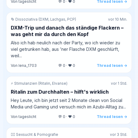
Von tageslicht
💬 0 · ❤️ 0
Thread lesen →
🌀 Dissoziativa (DXM, Lachgas, PCP)
vor 10 Min.
DXM-Trip und danach das ständige Flackern –
was geht mir da durch den Kopf
Also ich hab neulich nach der Party, wo ich wieder zu
viel getrunken hab, aus ’ner Flasche DXM geschlürft,
weil...
Von lena_1703
💬 0 · ❤️ 0
Thread lesen →
⚡ Stimulanzien (Ritalin, Elvanse)
vor 1 Std.
Ritalin zum Durchhalten – hilft's wirklich
Hey Leute, ich bin jetzt seit 2 Monate clean von Social
Media und Gaming und versuch mich im Azubi‑Alltag zu...
Von tageslicht
💬 0 · ❤️ 0
Thread lesen →
❤️‍🔥 Sexsucht & Pornografie
vor 3 Std.