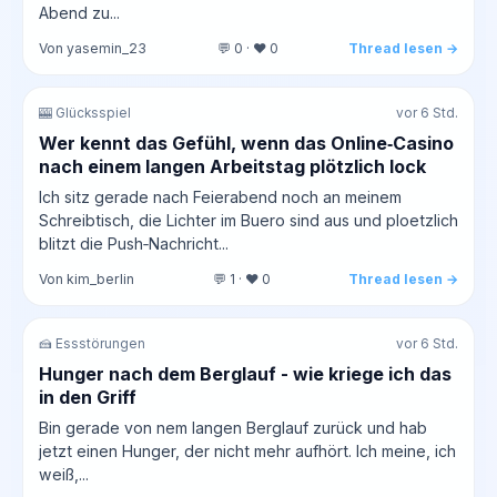
Abend zu...
Von yasemin_23
💬 0 · ❤️ 0
Thread lesen →
🎰 Glücksspiel
vor 6 Std.
Wer kennt das Gefühl, wenn das Online‑Casino
nach einem langen Arbeitstag plötzlich lock
Ich sitz gerade nach Feierabend noch an meinem
Schreibtisch, die Lichter im Buero sind aus und ploetzlich
blitzt die Push‑Nachricht...
Von kim_berlin
💬 1 · ❤️ 0
Thread lesen →
🍰 Essstörungen
vor 6 Std.
Hunger nach dem Berglauf - wie kriege ich das
in den Griff
Bin gerade von nem langen Berglauf zurück und hab
jetzt einen Hunger, der nicht mehr aufhört. Ich meine, ich
weiß,...