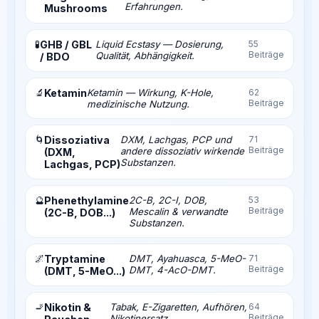
Erfahrungen.
Mushrooms
🧪
GHB / GBL
Liquid Ecstasy — Dosierung,
55
Beiträge
Qualität, Abhängigkeit.
/ BDO
🔬
Ketamin
Ketamin — Wirkung, K-Hole,
62
Beiträge
medizinische Nutzung.
🌀
Dissoziativa
DXM, Lachgas, PCP und
71
Beiträge
andere dissoziativ wirkende
(DXM,
Substanzen.
Lachgas, PCP)
🔮
Phenethylamine
2C-B, 2C-I, DOB,
53
Beiträge
Mescalin & verwandte
(2C-B, DOB...)
Substanzen.
🌌
Tryptamine
DMT, Ayahuasca, 5-MeO-
71
Beiträge
DMT, 4-AcO-DMT.
(DMT, 5-MeO...)
🚬
Nikotin &
Tabak, E-Zigaretten, Aufhören,
64
Beiträge
Nikotinersatz.