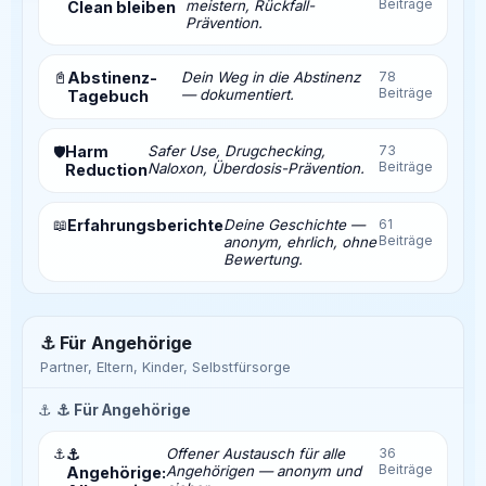
Beiträge
meistern, Rückfall-
Clean bleiben
Prävention.
📓
Abstinenz-
Dein Weg in die Abstinenz
78
Beiträge
— dokumentiert.
Tagebuch
Harm
Safer Use, Drugchecking,
73
🛡️
Beiträge
Naloxon, Überdosis-Prävention.
Reduction
📖
Erfahrungsberichte
Deine Geschichte —
61
Beiträge
anonym, ehrlich, ohne
Bewertung.
⚓ Für Angehörige
Partner, Eltern, Kinder, Selbstfürsorge
⚓
⚓ Für Angehörige
⚓
⚓
Offener Austausch für alle
36
Beiträge
Angehörigen — anonym und
Angehörige: