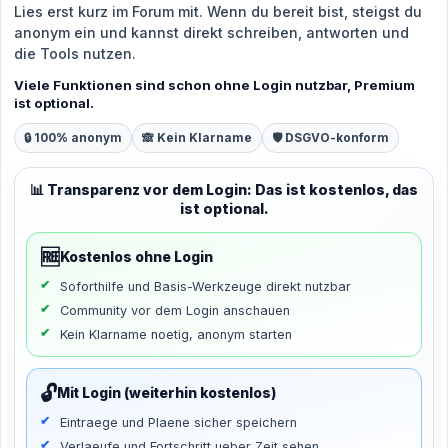
Lies erst kurz im Forum mit. Wenn du bereit bist, steigst du
anonym ein und kannst direkt schreiben, antworten und
die Tools nutzen.
Viele Funktionen sind schon ohne Login nutzbar, Premium
ist optional.
🔒 100% anonym
🙈 Kein Klarname
🛡️ DSGVO-konform
📊 Transparenz vor dem Login: Das ist kostenlos, das
ist optional.
🆓
Kostenlos ohne Login
Soforthilfe und Basis-Werkzeuge direkt nutzbar
Community vor dem Login anschauen
Kein Klarname noetig, anonym starten
🔓
Mit Login (weiterhin kostenlos)
Eintraege und Plaene sicher speichern
Verlaeufe und Fortschritt ueber Zeit sehen