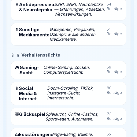
🧬
Antidepressiva
SSRI, SNRI, Neuroleptika
54
Beiträge
— Erfahrungen, Absetzen,
& Neuroleptika
Wechselwirkungen.
💊
Sonstige
Gabapentin, Pregabalin,
51
Beiträge
Ozempic & alle anderen
Medikamente
Medikamente.
📱
📱 Verhaltenssüchte
Gaming-
Online-Gaming, Zocken,
59
🎮
Beiträge
Computerspielsucht.
Sucht
📱
Social
Doom-Scrolling, TikTok,
80
Beiträge
Instagram-Sucht,
Media &
Internetsucht.
Internet
🎰
Glücksspiel
Spielsucht, Online-Casinos,
73
Beiträge
Sportwetten, Automaten.
🍰
Essstörungen
Binge-Eating, Bulimie,
55