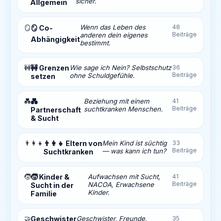
sicher.
Allgemein
Wenn das Leben des
48
🪞
🪞 Co-
Beiträge
anderen dein eigenes
Abhängigkeit
bestimmt.
🚧
🚧 Grenzen
Wie sage ich Nein? Selbstschutz
36
Beiträge
ohne Schuldgefühle.
setzen
💑
💑
Beziehung mit einem
41
Beiträge
suchtkranken Menschen.
Partnerschaft
& Sucht
👨‍👩‍👧
👨‍👩‍👧 Eltern von
Mein Kind ist süchtig
33
Beiträge
— was kann ich tun?
Suchtkranken
🧒
🧒 Kinder &
Aufwachsen mit Sucht,
41
Beiträge
NACOA, Erwachsene
Sucht in der
Kinder.
Familie
🤝
Geschwister
Geschwister, Freunde,
35