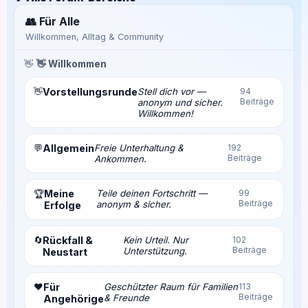
👥 Für Alle
Willkommen, Alltag & Community
👋
👋 Willkommen
👋
Vorstellungsrunde
Stell dich vor —
94
Beiträge
anonym und sicher.
Willkommen!
💬
Allgemein
Freie Unterhaltung &
192
Beiträge
Ankommen.
Meine
Teile deinen Fortschritt —
99
🏆
Beiträge
anonym & sicher.
Erfolge
🔄
Rückfall &
Kein Urteil. Nur
102
Beiträge
Unterstützung.
Neustart
❤️
Für
Geschützter Raum für Familien
113
Beiträge
& Freunde
Angehörige