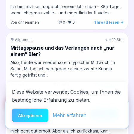
Ich bin jetzt seit ungefähr einem Jahr clean – 385 Tage,
wenn ich genau zahle – und eigentlich lauft vieles...
Von ohnenamen
💬 0 · ❤️ 0
Thread lesen →
💬 Allgemein
vor 19 Std.
Mittagspause und das Verlangen nach „nur
einem“ Bier?
Also, heute war wieder so ein typischer Mittwoch im
Salon, Mittag, ich hab gerade meine zweite Kundin
fertig gefräst und...
Von ralf_x
💬 0 · ❤️ 0
Thread lesen →
Diese Website verwendet Cookies, um Ihnen die
bestmögliche Erfahrung zu bieten.
🆘
💜 MDMA / Ecstasy
vor 19 Std.
Hilfe
App installieren
Warum fällt es mir so schwer, clean zu bleiben,
×
NeelixberliN auf dem Homescreen —
Anleitung
Mehr erfahren
Akzeptieren
wenn ich an Ecstasy denke
wie eine echte App.
Also, ich war letzte Woche ein paar Tage weg und hab
mich echt gut erholt. Aber als ich zurückkam, kam...