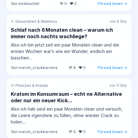
Von inselsucher
💬 0 · ❤️ 0
Thread lesen →
🏃 Gesundheit & Wellness
vor 6 Std.
Schlaf nach 6 Monaten clean – warum ich
immer noch nachts wachliege?
Also ich bin jetzt seit ein paar Monaten clean und die
ersten Wochen war’s wie ein Wunder, endlich ein
bisschen...
Von marvin_crackkarriere
💬 9 · ❤️ 0
Thread lesen →
🌱 Pflanzen & Kräuter
vor 11 Std.
Kratom im Konsumraum – echt ne Alternative
oder nur ein neuer Kick...
Also ich hab seid ein paar Monaten clean und versuch,
die Leere irgendwie zu füllen, ohne wieder Crack zu
holen....
Von marvin_crackkarriere
💬 0 · ❤️ 0
Thread lesen →