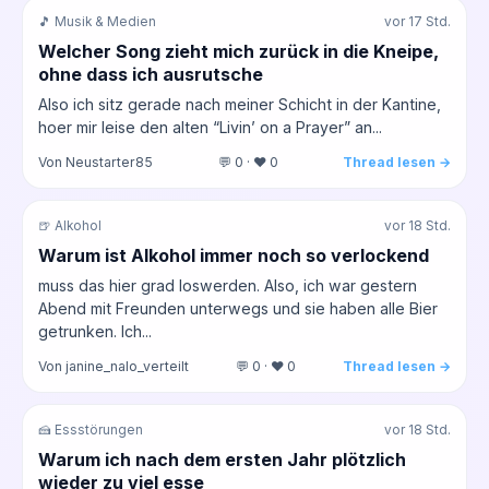
🎵 Musik & Medien
vor 17 Std.
Welcher Song zieht mich zurück in die Kneipe,
ohne dass ich ausrutsche
Also ich sitz gerade nach meiner Schicht in der Kantine,
hoer mir leise den alten “Livin’ on a Prayer” an...
Von Neustarter85
💬 0 · ❤️ 0
Thread lesen →
🍺 Alkohol
vor 18 Std.
Warum ist Alkohol immer noch so verlockend
muss das hier grad loswerden. Also, ich war gestern
Abend mit Freunden unterwegs und sie haben alle Bier
getrunken. Ich...
Von janine_nalo_verteilt
💬 0 · ❤️ 0
Thread lesen →
🍰 Essstörungen
vor 18 Std.
Warum ich nach dem ersten Jahr plötzlich
wieder zu viel esse