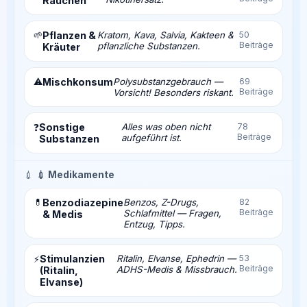
Rauchen
🌱
Pflanzen &
Kratom, Kava, Salvia, Kakteen &
50
Beiträge
pflanzliche Substanzen.
Kräuter
⚠️
Mischkonsum
Polysubstanzgebrauch —
69
Beiträge
Vorsicht! Besonders riskant.
Sonstige
Alles was oben nicht
78
❓
Beiträge
aufgeführt ist.
Substanzen
💉
💉 Medikamente
💊
Benzodiazepine
Benzos, Z-Drugs,
82
Beiträge
Schlafmittel — Fragen,
& Medis
Entzug, Tipps.
Stimulanzien
Ritalin, Elvanse, Ephedrin —
53
⚡
Beiträge
ADHS-Medis & Missbrauch.
(Ritalin,
Elvanse)