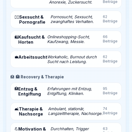
Beiträge
Anorexie, Zuckersucht.
Sexsucht &
Pornosucht, Sexsucht,
62
❤️‍🔥
Beiträge
zwanghaftes Verhalten.
Pornografie
Kaufsucht &
Onlineshopping-Sucht,
66
🛍️
Beiträge
Kaufzwang, Messie.
Horten
💼
Arbeitssucht
Workaholic, Burnout durch
62
Beiträge
Sucht nach Leistung.
🏥
🏥 Recovery & Therapie
🏥
Entzug &
Erfahrungen mit Entzug,
95
Beiträge
Entgiftung, Kliniken.
Entgiftung
Therapie &
Ambulant, stationär,
74
🛋️
Beiträge
Langzeittherapie, Nachsorge.
Nachsorge
💪
Motivation &
Durchhalten, Trigger
63