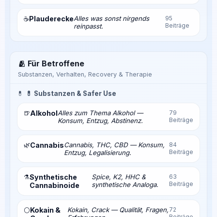
Plauderecke
Alles was sonst nirgends
95
☕
Beiträge
reinpasst.
🫂 Für Betroffene
Substanzen, Verhalten, Recovery & Therapie
💊
💊 Substanzen & Safer Use
🍺
Alkohol
Alles zum Thema Alkohol —
79
Beiträge
Konsum, Entzug, Abstinenz.
🌿
Cannabis
Cannabis, THC, CBD — Konsum,
84
Beiträge
Entzug, Legalisierung.
⚗️
Synthetische
Spice, K2, HHC &
63
Beiträge
synthetische Analoga.
Cannabinoide
Kokain &
Kokain, Crack — Qualität, Fragen,
72
⚪
Beiträge