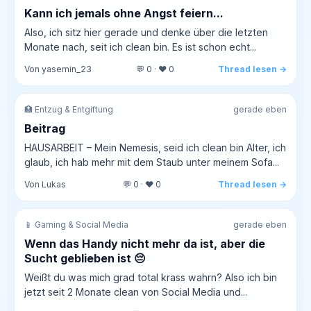
Kann ich jemals ohne Angst feiern...
Also, ich sitz hier gerade und denke über die letzten
Monate nach, seit ich clean bin. Es ist schon echt...
Von yasemin_23
💬 0 · ❤️ 0
Thread lesen →
🏥 Entzug & Entgiftung
gerade eben
Beitrag
HAUSARBEIT – Mein Nemesis, seid ich clean bin Alter, ich
glaub, ich hab mehr mit dem Staub unter meinem Sofa...
Von Lukas
💬 0 · ❤️ 0
Thread lesen →
📱 Gaming & Social Media
gerade eben
Wenn das Handy nicht mehr da ist, aber die
Sucht geblieben ist 😔
Weißt du was mich grad total krass wahrn? Also ich bin
jetzt seit 2 Monate clean von Social Media und...