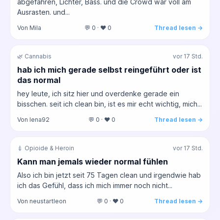
abgefahren, Lichter, Bass. und die Crowd war voll am
Ausrasten. und...
Von Mila
💬 0 · ❤️ 0
Thread lesen →
🌿 Cannabis
vor 17 Std.
hab ich mich gerade selbst reingeführt oder ist
das normal
hey leute, ich sitz hier und overdenke gerade ein
bisschen. seit ich clean bin, ist es mir echt wichtig, mich...
Von lena92
💬 0 · ❤️ 0
Thread lesen →
💉 Opioide & Heroin
vor 17 Std.
Kann man jemals wieder normal fühlen
Also ich bin jetzt seit 75 Tagen clean und irgendwie hab
ich das Gefühl, dass ich mich immer noch nicht...
Von neustartleon
💬 0 · ❤️ 0
Thread lesen →