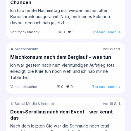
Chancen
Ich hab heute Nachmittag mal wieder meinen alten
Büroschrank ausgeräumt. Naja, ein kleines Eckchen
davon, denn ich hab ja jetzt...
Von trockendock
💬 0 · ❤️ 1
Thread lesen →
⚠️ Mischkonsum
vor 16 Std.
Mischkonsum nach dem Berglauf – was tun
Ich war gestern nach nem vierstündigen Aufstieg total
erledigt, die Knie tun noch weh und ich hab mir ne
Tablette...
Von inselsucher
💬 0 · ❤️ 0
Thread lesen →
📱 Social Media & Internet
vor 16 Std.
Doom‑Scrolling nach dem Event – wer kennt
das
Nach dem letzten Gig war die Stimmung noch total