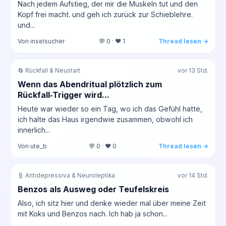
Nach jedem Aufstieg, der mir die Muskeln tut und den
Kopf frei macht. und geh ich zurück zur Schieblehre.
und...
Von inselsucher
💬 0 · ❤️ 1
Thread lesen →
🔄 Rückfall & Neustart
vor 13 Std.
Wenn das Abendritual plötzlich zum
Rückfall‑Trigger wird...
Heute war wieder so ein Tag, wo ich das Gefühl hatte,
ich halte das Haus irgendwie zusammen, obwohl ich
innerlich...
Von ute_b
💬 0 · ❤️ 0
Thread lesen →
🧬 Antidepressiva & Neuroleptika
vor 14 Std.
Benzos als Ausweg oder Teufelskreis
Also, ich sitz hier und denke wieder mal über meine Zeit
mit Koks und Benzos nach. Ich hab ja schon...