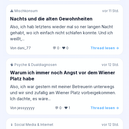
⚠️ Mischkonsum
vor 11 Std.
Nachts und die alten Gewohnheiten
Also, ich hab letztens wieder mal so ner langen Nacht
gehabt, wo ich einfach nicht schlafen konnte. Und ich
weißt,...
Von dani_77
💬 0 · ❤️ 0
Thread lesen →
🧠 Psyche & Dualdiagnosen
vor 12 Std.
Warum ich immer noch Angst vor dem Wiener
Platz habe
Also, ich war gestern mit meiner Betreuerin unterwegs
und wir sind zufallig am Wiener Platz vorbeigekommen.
Ich dachte, es wäre...
Von jessyyyyy
💬 0 · ❤️ 1
Thread lesen →
📱 Social Media & Internet
vor 12 Std.