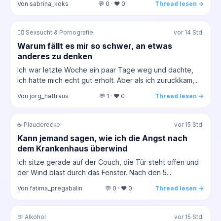
Von sabrina_koks
💬 0 · ❤️ 0
Thread lesen →
❤️‍🔥 Sexsucht & Pornografie
vor 14 Std.
Warum fällt es mir so schwer, an etwas
anderes zu denken
Ich war letzte Woche ein paar Tage weg und dachte,
ich hatte mich echt gut erholt. Aber als ich zuruckkam,...
Von jörg_haftraus
💬 1 · ❤️ 0
Thread lesen →
☕ Plauderecke
vor 15 Std.
Kann jemand sagen, wie ich die Angst nach
dem Krankenhaus überwind
Ich sitze gerade auf der Couch, die Tür steht offen und
der Wind bläst durch das Fenster. Nach den 5...
Von fatima_pregabalin
💬 0 · ❤️ 0
Thread lesen →
🍺 Alkohol
vor 15 Std.