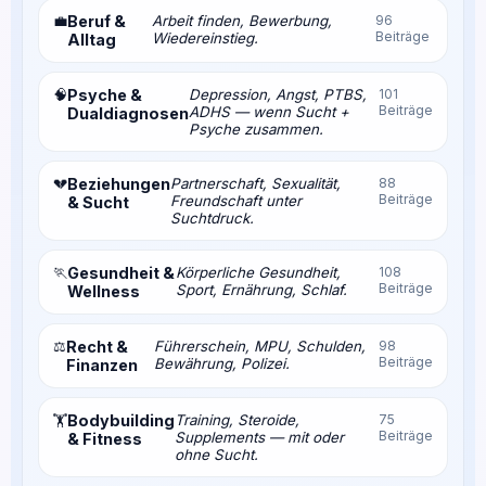
💼
Beruf &
Arbeit finden, Bewerbung,
96
Beiträge
Wiedereinstieg.
Alltag
🧠
Psyche &
Depression, Angst, PTBS,
101
Beiträge
ADHS — wenn Sucht +
Dualdiagnosen
Psyche zusammen.
💔
Beziehungen
Partnerschaft, Sexualität,
88
Beiträge
Freundschaft unter
& Sucht
Suchtdruck.
🏃
Gesundheit &
Körperliche Gesundheit,
108
Beiträge
Sport, Ernährung, Schlaf.
Wellness
⚖️
Recht &
Führerschein, MPU, Schulden,
98
Beiträge
Bewährung, Polizei.
Finanzen
Bodybuilding
Training, Steroide,
75
🏋️
Beiträge
Supplements — mit oder
& Fitness
ohne Sucht.