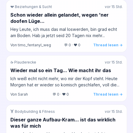
💔 Beziehungen & Sucht
vor 15 Std.
Schon wieder allein gelandet, wegen 'ner
doofen Lüge...
Hey Leute, ich muss das mal loswerden, bin grad echt
am Boden. Hab ja jetzt seid 20 Tagen nix mehr...
Von timo_fentanyl_weg
💬 0 · ❤️ 0
Thread lesen →
☕ Plauderecke
vor 15 Std.
Wieder mal so ein Tag... Wie macht ihr das
Ich weiß echt nicht mehr, wo mir der Kopf steht. Heute
Morgen hat er wieder so komisch geschlafen, voll die...
Von Sarah
💬 0 · ❤️ 0
Thread lesen →
🏋️ Bodybuilding & Fitness
vor 15 Std.
Dieser ganze Aufbau-Kram... ist das wirklich
was für mich