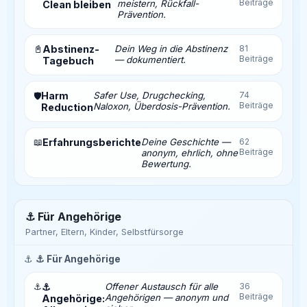
Beiträge
meistern, Rückfall-
Clean bleiben
Prävention.
📓
Abstinenz-
Dein Weg in die Abstinenz
81
Beiträge
— dokumentiert.
Tagebuch
Harm
Safer Use, Drugchecking,
74
🛡️
Beiträge
Naloxon, Überdosis-Prävention.
Reduction
📖
Erfahrungsberichte
Deine Geschichte —
62
Beiträge
anonym, ehrlich, ohne
Bewertung.
⚓ Für Angehörige
Partner, Eltern, Kinder, Selbstfürsorge
⚓
⚓ Für Angehörige
⚓
⚓
Offener Austausch für alle
36
Beiträge
Angehörigen — anonym und
Angehörige: