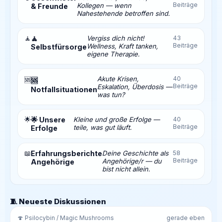
Beiträge
Kollegen — wenn
& Freunde
Nahestehende betroffen sind.
🧘
🧘
Vergiss dich nicht!
43
Beiträge
Wellness, Kraft tanken,
Selbstfürsorge
eigene Therapie.
Akute Krisen,
40
🆘
🆘
Beiträge
Eskalation, Überdosis —
Notfallsituationen
was tun?
🌟
🌟 Unsere
Kleine und große Erfolge —
40
Beiträge
teile, was gut läuft.
Erfolge
📖
Erfahrungsberichte
Deine Geschichte als
58
Beiträge
Angehörige/r — du
Angehörige
bist nicht allein.
🧵 Neueste Diskussionen
🍄 Psilocybin / Magic Mushrooms
gerade eben