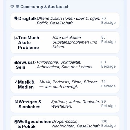
💬
💬 Community & Austausch
Drugtalk
Offene Diskussionen über Drogen,
76
🗣️
Beiträge
Politik, Gesellschaft.
Too Much —
Hilfe bei akuten
85
🆘
Beiträge
Substanzproblemen und
Akute
Krisen.
Probleme
Bewusst-
Philosophie, Spiritualität,
88
🕯️
Beiträge
Achtsamkeit, Sinn des Lebens.
Sein
🎵
Musik &
Musik, Podcasts, Filme, Bücher
74
Beiträge
— was euch bewegt.
Medien
😂
Witziges &
Sprüche, Jokes, Gedichte,
89
Beiträge
Weisheiten.
Sinnliches
Weltgeschehen
Drogenpolitik,
100
🌍
Beiträge
Nachrichten, Gesellschaft.
& Politik