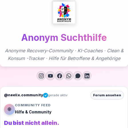
Zum
Inhalt
springen
Anonym Suchthilfe
Anonyme Recovery-Community · KI-Coaches · Clean &
Konsum -Tracker · Hilfe für Betroffene & Angehörige
@neelix.community
gerade aktiv
Forum ansehen
✓
COMMUNITY FEED
🌐
Hilfe & Community
Du bist nicht allein.