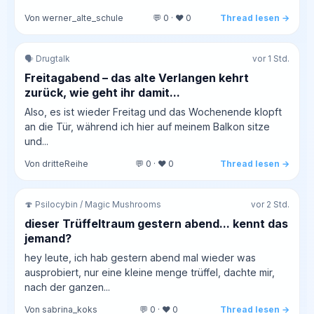
Von werner_alte_schule
💬 0 · ❤️ 0
Thread lesen →
🗣️ Drugtalk
vor 1 Std.
Freitagabend – das alte Verlangen kehrt
zurück, wie geht ihr damit...
Also, es ist wieder Freitag und das Wochenende klopft
an die Tür, während ich hier auf meinem Balkon sitze
und...
Von dritteReihe
💬 0 · ❤️ 0
Thread lesen →
🍄 Psilocybin / Magic Mushrooms
vor 2 Std.
dieser Trüffeltraum gestern abend... kennt das
jemand?
hey leute, ich hab gestern abend mal wieder was
ausprobiert, nur eine kleine menge trüffel, dachte mir,
nach der ganzen...
Von sabrina_koks
💬 0 · ❤️ 0
Thread lesen →