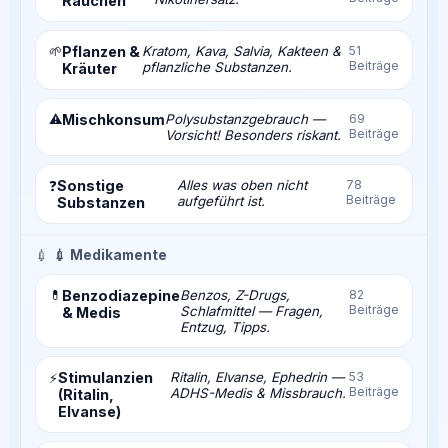
Rauchen
🌱
Pflanzen &
Kratom, Kava, Salvia, Kakteen &
51
Beiträge
pflanzliche Substanzen.
Kräuter
⚠️
Mischkonsum
Polysubstanzgebrauch —
69
Beiträge
Vorsicht! Besonders riskant.
Sonstige
Alles was oben nicht
78
❓
Beiträge
aufgeführt ist.
Substanzen
💉
💉 Medikamente
💊
Benzodiazepine
Benzos, Z-Drugs,
82
Beiträge
Schlafmittel — Fragen,
& Medis
Entzug, Tipps.
Stimulanzien
Ritalin, Elvanse, Ephedrin —
53
⚡
Beiträge
ADHS-Medis & Missbrauch.
(Ritalin,
Elvanse)