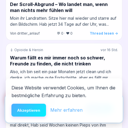
Der Scroll-Abgrund – Wo landet man, wenn
man nichts mehr fühlen will
Moin ihr Landratten. Sitze hier mal wieder und starre auf
den Bildschirm. Hab jetzt 34 Tage auf der Uhr, was...
Von dritter_anlauf
💬 0 · ❤️ 0
Thread lesen →
💉 Opioide & Heroin
vor 16 Std.
Warum fällt es mir immer noch so schwer,
Freunde zu finden, die nicht trinken
Also, ich bin seit ein paar Monaten jetzt clean und ich
denke, ich mache gute Fortschritte, aber es fällt mir...
Von 03_peter
💬 0 · ❤️ 0
Thread lesen →
Diese Website verwendet Cookies, um Ihnen die
bestmögliche Erfahrung zu bieten.
🆘
Hilfe
App installieren
☕ Plauderecke
vor 17 Std.
×
NeelixberliN auf dem Homescreen —
Anleitung
Mehr erfahren
Akzeptieren
Dieses ständige Nichts-Wissen macht mich
wie eine echte App.
wahnsinnig?
mal direkt, Hab seid Wochen keinen Pieps von ihm