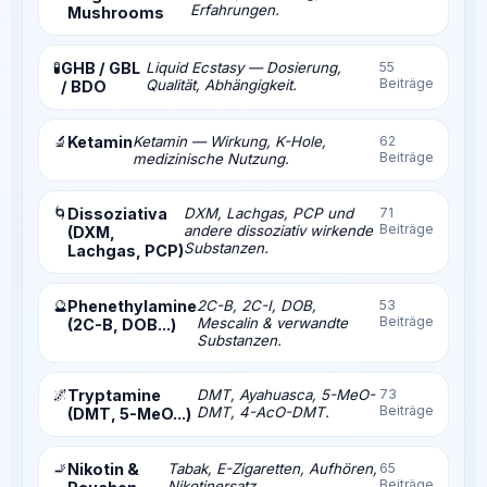
Erfahrungen.
Mushrooms
🧪
GHB / GBL
Liquid Ecstasy — Dosierung,
55
Beiträge
Qualität, Abhängigkeit.
/ BDO
🔬
Ketamin
Ketamin — Wirkung, K-Hole,
62
Beiträge
medizinische Nutzung.
🌀
Dissoziativa
DXM, Lachgas, PCP und
71
Beiträge
andere dissoziativ wirkende
(DXM,
Substanzen.
Lachgas, PCP)
🔮
Phenethylamine
2C-B, 2C-I, DOB,
53
Beiträge
Mescalin & verwandte
(2C-B, DOB...)
Substanzen.
🌌
Tryptamine
DMT, Ayahuasca, 5-MeO-
73
Beiträge
DMT, 4-AcO-DMT.
(DMT, 5-MeO...)
🚬
Nikotin &
Tabak, E-Zigaretten, Aufhören,
65
Beiträge
Nikotinersatz.