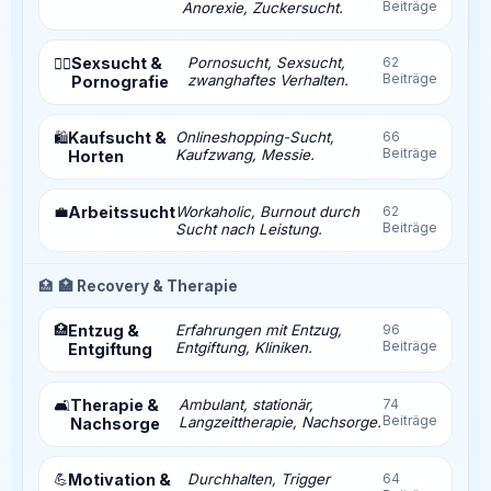
Beiträge
Anorexie, Zuckersucht.
Sexsucht &
Pornosucht, Sexsucht,
62
❤️‍🔥
Beiträge
zwanghaftes Verhalten.
Pornografie
Kaufsucht &
Onlineshopping-Sucht,
66
🛍️
Beiträge
Kaufzwang, Messie.
Horten
💼
Arbeitssucht
Workaholic, Burnout durch
62
Beiträge
Sucht nach Leistung.
🏥
🏥 Recovery & Therapie
🏥
Entzug &
Erfahrungen mit Entzug,
96
Beiträge
Entgiftung, Kliniken.
Entgiftung
Therapie &
Ambulant, stationär,
74
🛋️
Beiträge
Langzeittherapie, Nachsorge.
Nachsorge
💪
Motivation &
Durchhalten, Trigger
64