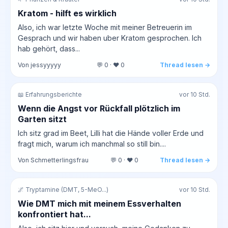
Kratom - hilft es wirklich
Also, ich war letzte Woche mit meiner Betreuerin im
Gesprach und wir haben uber Kratom gesprochen. Ich
hab gehört, dass...
Von jessyyyyy
💬 0 · ❤️ 0
Thread lesen →
📖 Erfahrungsberichte
vor 10 Std.
Wenn die Angst vor Rückfall plötzlich im
Garten sitzt
Ich sitz grad im Beet, Lilli hat die Hände voller Erde und
fragt mich, warum ich manchmal so still bin....
Von Schmetterlingsfrau
💬 0 · ❤️ 0
Thread lesen →
🌌 Tryptamine (DMT, 5-MeO...)
vor 10 Std.
Wie DMT mich mit meinem Essverhalten
konfrontiert hat...