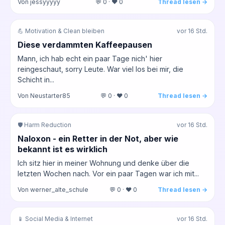
Von jessyyyyy
💬 0 · ❤️ 0
Thread lesen →
💪 Motivation & Clean bleiben
vor 16 Std.
Diese verdammten Kaffeepausen
Mann, ich hab echt ein paar Tage nich' hier
reingeschaut, sorry Leute. War viel los bei mir, die
Schicht in...
Von Neustarter85
💬 0 · ❤️ 0
Thread lesen →
🛡️ Harm Reduction
vor 16 Std.
Naloxon - ein Retter in der Not, aber wie
bekannt ist es wirklich
Ich sitz hier in meiner Wohnung und denke über die
letzten Wochen nach. Vor ein paar Tagen war ich mit...
Von werner_alte_schule
💬 0 · ❤️ 0
Thread lesen →
📱 Social Media & Internet
vor 16 Std.