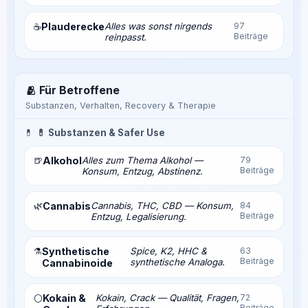
Plauderecke
Alles was sonst nirgends
97
☕
Beiträge
reinpasst.
🫂 Für Betroffene
Substanzen, Verhalten, Recovery & Therapie
💊
💊 Substanzen & Safer Use
🍺
Alkohol
Alles zum Thema Alkohol —
79
Beiträge
Konsum, Entzug, Abstinenz.
🌿
Cannabis
Cannabis, THC, CBD — Konsum,
84
Beiträge
Entzug, Legalisierung.
⚗️
Synthetische
Spice, K2, HHC &
63
Beiträge
synthetische Analoga.
Cannabinoide
Kokain &
Kokain, Crack — Qualität, Fragen,
72
⚪
Beiträge