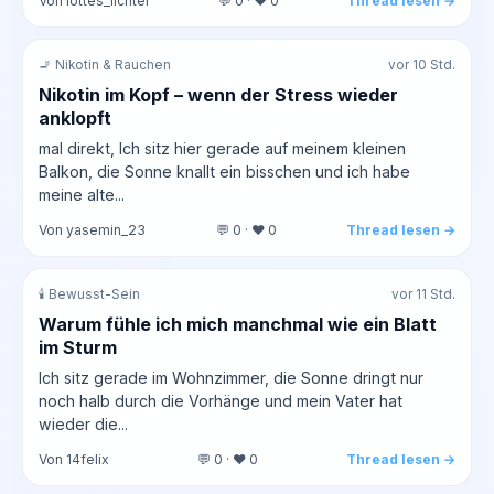
Von lottes_lichter
💬 0 · ❤️ 0
Thread lesen →
🚬 Nikotin & Rauchen
vor 10 Std.
Nikotin im Kopf – wenn der Stress wieder
anklopft
mal direkt, Ich sitz hier gerade auf meinem kleinen
Balkon, die Sonne knallt ein bisschen und ich habe
meine alte...
Von yasemin_23
💬 0 · ❤️ 0
Thread lesen →
🕯️ Bewusst-Sein
vor 11 Std.
Warum fühle ich mich manchmal wie ein Blatt
im Sturm
Ich sitz gerade im Wohnzimmer, die Sonne dringt nur
noch halb durch die Vorhänge und mein Vater hat
wieder die...
Von 14felix
💬 0 · ❤️ 0
Thread lesen →