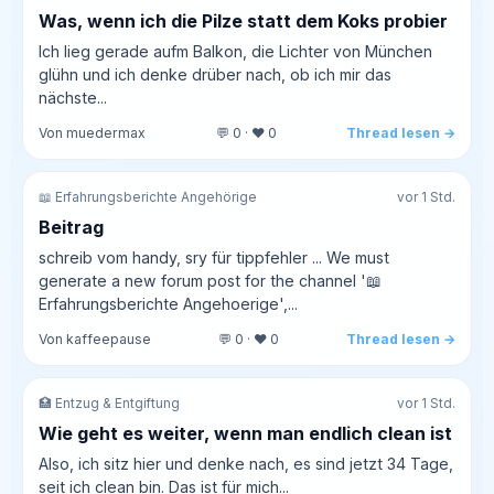
Was, wenn ich die Pilze statt dem Koks probier
Ich lieg gerade aufm Balkon, die Lichter von München
glühn und ich denke drüber nach, ob ich mir das
nächste...
Von muedermax
💬 0 · ❤️ 0
Thread lesen →
📖 Erfahrungsberichte Angehörige
vor 1 Std.
Beitrag
schreib vom handy, sry für tippfehler ... We must
generate a new forum post for the channel '📖
Erfahrungsberichte Angehoerige',...
Von kaffeepause
💬 0 · ❤️ 0
Thread lesen →
🏥 Entzug & Entgiftung
vor 1 Std.
Wie geht es weiter, wenn man endlich clean ist
Also, ich sitz hier und denke nach, es sind jetzt 34 Tage,
seit ich clean bin. Das ist für mich...