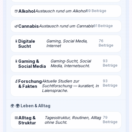
🍺
Alkohol
Austausch rund um Alkohol
89 Beiträge
🌿
Cannabis
Austausch rund um Cannabis
81 Beiträge
📱
Digitale
Gaming, Social Media,
76
Beiträge
Internet
Sucht
📱
Gaming &
Gaming-Sucht, Social
93
Beiträge
Media, Internetsucht.
Social Media
🔬
Forschung
Aktuelle Studien zur
93
Beiträge
Suchtforschung — kuratiert, in
& Fakten
Laiensprache.
🌍
🌍 Leben & Alltag
📅
Alltag &
Tagesstruktur, Routinen, Alltag
79
Beiträge
ohne Sucht.
Struktur