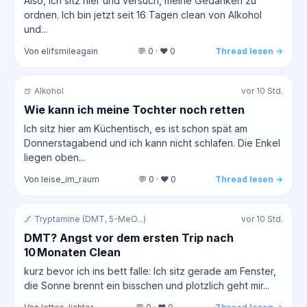
Also, ich sitz hier und versuch, meine Gedanken zu
ordnen. Ich bin jetzt seit 16 Tagen clean von Alkohol
und...
Von elifsmileagain
💬 0 · ❤️ 0
Thread lesen →
🍺 Alkohol
vor 10 Std.
Wie kann ich meine Tochter noch retten
Ich sitz hier am Küchentisch, es ist schon spät am
Donnerstagabend und ich kann nicht schlafen. Die Enkel
liegen oben...
Von leise_im_raum
💬 0 · ❤️ 0
Thread lesen →
🌌 Tryptamine (DMT, 5-MeO...)
vor 10 Std.
DMT? Angst vor dem ersten Trip nach
10 Monaten Clean
kurz bevor ich ins bett falle: Ich sitz gerade am Fenster,
die Sonne brennt ein bisschen und plotzlich geht mir...