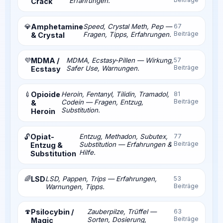
Erfahrungen.
Crack
💎
Amphetamine
Speed, Crystal Meth, Pep —
67
Beiträge
Fragen, Tipps, Erfahrungen.
& Crystal
💜
MDMA /
MDMA, Ecstasy-Pillen — Wirkung,
57
Beiträge
Safer Use, Warnungen.
Ecstasy
💉
Opioide
Heroin, Fentanyl, Tilidin, Tramadol,
81
Beiträge
Codein — Fragen, Entzug,
&
Substitution.
Heroin
Opiat-
Entzug, Methadon, Subutex,
77
🔓
Beiträge
Substitution — Erfahrungen &
Entzug &
Hilfe.
Substitution
🌈
LSD
LSD, Pappen, Trips — Erfahrungen,
53
Beiträge
Warnungen, Tipps.
🍄
Psilocybin /
Zauberpilze, Trüffel —
63
Beiträge
Sorten, Dosierung,
Magic