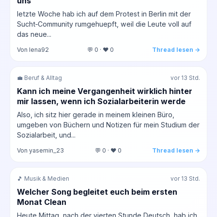
uns
letzte Woche hab ich auf dem Protest in Berlin mit der
Sucht‑Community rumgehuepft, weil die Leute voll auf
das neue...
Von lena92
💬 0 · ❤️ 0
Thread lesen →
💼 Beruf & Alltag
vor 13 Std.
Kann ich meine Vergangenheit wirklich hinter
mir lassen, wenn ich Sozialarbeiterin werde
Also, ich sitz hier gerade in meinem kleinen Büro,
umgeben von Büchern und Notizen für mein Studium der
Sozialarbeit, und...
Von yasemin_23
💬 0 · ❤️ 0
Thread lesen →
🎵 Musik & Medien
vor 13 Std.
Welcher Song begleitet euch beim ersten
Monat Clean
Heute Mittag, nach der vierten Stunde Deutsch, hab ich