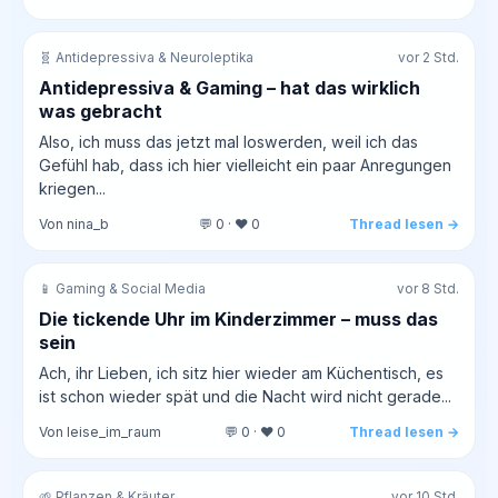
🧬 Antidepressiva & Neuroleptika
vor 2 Std.
Antidepressiva & Gaming – hat das wirklich
was gebracht
Also, ich muss das jetzt mal loswerden, weil ich das
Gefühl hab, dass ich hier vielleicht ein paar Anregungen
kriegen...
Von nina_b
💬 0 · ❤️ 0
Thread lesen →
📱 Gaming & Social Media
vor 8 Std.
Die tickende Uhr im Kinderzimmer – muss das
sein
Ach, ihr Lieben, ich sitz hier wieder am Küchentisch, es
ist schon wieder spät und die Nacht wird nicht gerade...
Von leise_im_raum
💬 0 · ❤️ 0
Thread lesen →
🌱 Pflanzen & Kräuter
vor 10 Std.