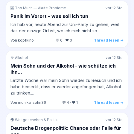
🆘 Too Much — Akute Probleme
vor 12 Std.
Panik im Vorort – was soll ich tun
Ich hab vor, heute Abend zur Uni-Party zu gehen, weil
das der einzige Ort ist, wo ich mich nicht so...
Von kopfkino
💬 0 · ❤️ 0
Thread lesen →
🍺 Alkohol
vor 12 Std.
Mein Sohn und der Alkohol - wie schütze ich
ihn...
Letzte Woche war mein Sohn wieder zu Besuch und ich
habe bemerkt, dass er wieder angefangen hat, Alkohol
zu trinken....
Von monika_sohn36
💬 4 · ❤️ 1
Thread lesen →
🌍 Weltgeschehen & Politik
vor 12 Std.
Deutsche Drogenpolitik: Chance oder Falle für