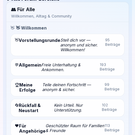
👥 Für Alle
Willkommen, Alltag & Community
👋
👋 Willkommen
👋
Vorstellungsrunde
Stell dich vor —
95
Beiträge
anonym und sicher.
Willkommen!
💬
Allgemein
Freie Unterhaltung &
193
Beiträge
Ankommen.
Meine
Teile deinen Fortschritt —
99
🏆
Beiträge
anonym & sicher.
Erfolge
🔄
Rückfall &
Kein Urteil. Nur
102
Beiträge
Unterstützung.
Neustart
❤️
Für
Geschützter Raum für Familien
113
Beiträge
& Freunde
Angehörige