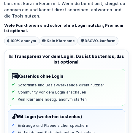
Lies erst kurz im Forum mit. Wenn du bereit bist, steigst du
anonym ein und kannst direkt schreiben, antworten und
die Tools nutzen.
Viele Funktionen sind schon ohne Login nutzbar, Premium
ist optional.
🔒 100% anonym
🙈 Kein Klarname
🛡️ DSGVO-konform
📊 Transparenz vor dem Login: Das ist kostenlos, das
ist optional.
🆓
Kostenlos ohne Login
Soforthilfe und Basis-Werkzeuge direkt nutzbar
Community vor dem Login anschauen
Kein Klarname noetig, anonym starten
🔓
Mit Login (weiterhin kostenlos)
Eintraege und Plaene sicher speichern
Verlaeufe und Fortschritt ueber Zeit sehen