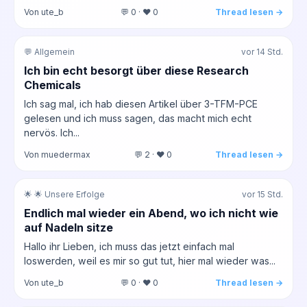
Von ute_b
💬 0 · ❤️ 0
Thread lesen →
💬 Allgemein
vor 14 Std.
Ich bin echt besorgt über diese Research
Chemicals
Ich sag mal, ich hab diesen Artikel über 3-TFM-PCE
gelesen und ich muss sagen, das macht mich echt
nervös. Ich...
Von muedermax
💬 2 · ❤️ 0
Thread lesen →
🌟 🌟 Unsere Erfolge
vor 15 Std.
Endlich mal wieder ein Abend, wo ich nicht wie
auf Nadeln sitze
Hallo ihr Lieben, ich muss das jetzt einfach mal
loswerden, weil es mir so gut tut, hier mal wieder was...
Von ute_b
💬 0 · ❤️ 0
Thread lesen →