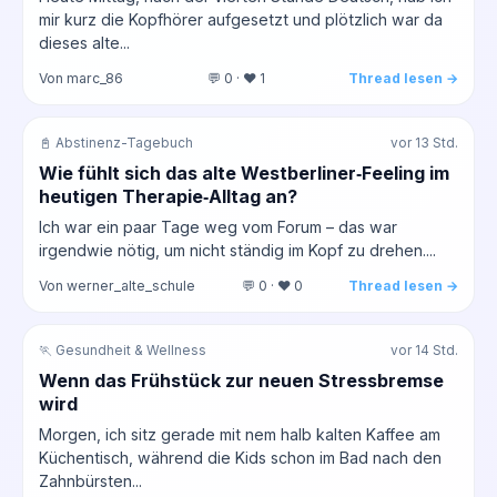
mir kurz die Kopfhörer aufgesetzt und plötzlich war da
dieses alte...
Von marc_86
💬 0 · ❤️ 1
Thread lesen →
📓 Abstinenz-Tagebuch
vor 13 Std.
Wie fühlt sich das alte Westberliner‑Feeling im
heutigen Therapie‑Alltag an?
Ich war ein paar Tage weg vom Forum – das war
irgendwie nötig, um nicht ständig im Kopf zu drehen....
Von werner_alte_schule
💬 0 · ❤️ 0
Thread lesen →
🏃 Gesundheit & Wellness
vor 14 Std.
Wenn das Frühstück zur neuen Stressbremse
wird
Morgen, ich sitz gerade mit nem halb kalten Kaffee am
Küchentisch, während die Kids schon im Bad nach den
Zahnbürsten...