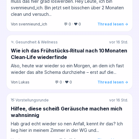
muss das hier grad loswerden. Hey Leute, ich bin
svennieund_ich. Bin jetzt seit bisschen über 2 Monaten
clean und versuch...
Von svennieund_ich
💬 0 · ❤️ 0
Thread lesen →
🏃 Gesundheit & Wellness
vor 16 Std.
Wie ich das Frühstücks‑Ritual nach 10 Monaten
Clean‑Life wiederfinde
Also, heute war wieder so ein Morgen, an dem ich fast
wieder das alte Schema durchziehe – erst auf die...
Von Lukas
💬 0 · ❤️ 0
Thread lesen →
👋 Vorstellungsrunde
vor 16 Std.
Hilfee, diese scheiß Geräusche machen mich
wahnsinnig
Hab grad echt wieder so nen Anfall, kennt ihr das? Ich
lieg hier in meinem Zimmer in der WG und...