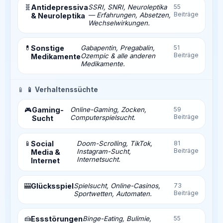
🧬
Antidepressiva
SSRI, SNRI, Neuroleptika
55
Beiträge
— Erfahrungen, Absetzen,
& Neuroleptika
Wechselwirkungen.
💊
Sonstige
Gabapentin, Pregabalin,
51
Beiträge
Ozempic & alle anderen
Medikamente
Medikamente.
📱
📱 Verhaltenssüchte
Gaming-
Online-Gaming, Zocken,
59
🎮
Beiträge
Computerspielsucht.
Sucht
📱
Social
Doom-Scrolling, TikTok,
81
Beiträge
Instagram-Sucht,
Media &
Internetsucht.
Internet
🎰
Glücksspiel
Spielsucht, Online-Casinos,
73
Beiträge
Sportwetten, Automaten.
🍰
Essstörungen
Binge-Eating, Bulimie,
55