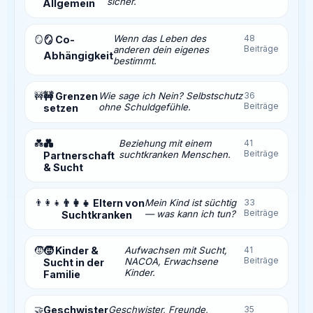
sicher.
Allgemein
Wenn das Leben des
48
🪞
🪞 Co-
Beiträge
anderen dein eigenes
Abhängigkeit
bestimmt.
🚧
🚧 Grenzen
Wie sage ich Nein? Selbstschutz
36
Beiträge
ohne Schuldgefühle.
setzen
💑
💑
Beziehung mit einem
41
Beiträge
suchtkranken Menschen.
Partnerschaft
& Sucht
👨‍👩‍👧
👨‍👩‍👧 Eltern von
Mein Kind ist süchtig
33
Beiträge
— was kann ich tun?
Suchtkranken
🧒
🧒 Kinder &
Aufwachsen mit Sucht,
41
Beiträge
NACOA, Erwachsene
Sucht in der
Kinder.
Familie
🤝
Geschwister
Geschwister, Freunde,
35