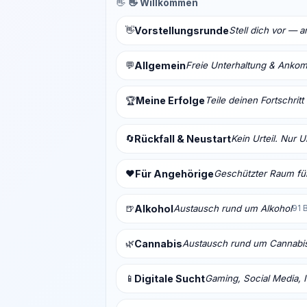
👋
👋 Willkommen
👋
Vorstellungsrunde
Stell dich vor — 
💬
Allgemein
Freie Unterhaltung & Anko
Meine Erfolge
Teile deinen Fortschrit
🏆
🔄
Rückfall & Neustart
Kein Urteil. Nur 
❤️
Für Angehörige
Geschützter Raum für
🍺
Alkohol
Austausch rund um Alkohol
91 
🌿
Cannabis
Austausch rund um Cannabi
📱
Digitale Sucht
Gaming, Social Media, I