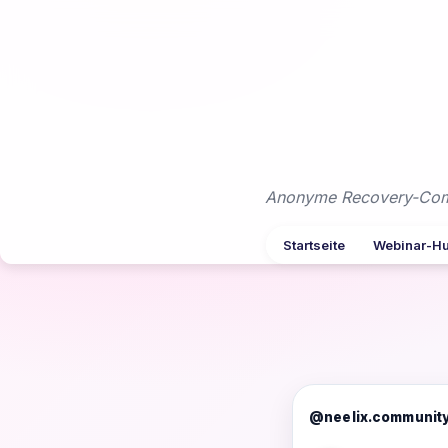
Zum
Inhalt
springen
Anonyme Recovery-Commu
Startseite
Webinar-H
@neelix.communit