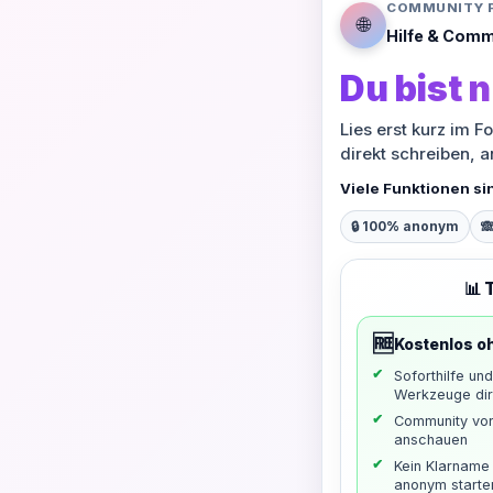
COMMUNITY 
🌐
Hilfe & Comm
Du bist n
Lies erst kurz im F
direkt schreiben, 
Viele Funktionen si
🔒 100% anonym

📊 
🆓
Kostenlos o
Soforthilfe un
Werkzeuge dir
Community vo
anschauen
Kein Klarname 
anonym starte