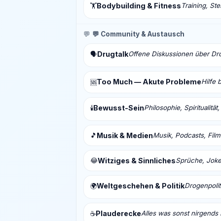
Bodybuilding & Fitness
Training, St
🏋️
💬
💬 Community & Austausch
Drugtalk
Offene Diskussionen über Drog
🗣️
Too Much — Akute Probleme
Hilfe 
🆘
Bewusst-Sein
Philosophie, Spiritualitä
🕯️
🎵
Musik & Medien
Musik, Podcasts, Fil
😂
Witziges & Sinnliches
Sprüche, Joke
Weltgeschehen & Politik
Drogenpolit
🌍
Plauderecke
Alles was sonst nirgends 
☕