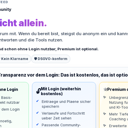
FEED
unity
icht allein.
orum mit. Wenn du bereit bist, steigst du anonym ein und kann
antworten und die Tools nutzen.
nd schon ohne Login nutzbar, Premium ist optional.
 Kein Klarname
🛡️ DSGVO-konform
Transparenz vor dem Login: Das ist kostenlos, das ist optio
⭐
Mit Login (weiterhin
hne Login
Premium o
🔓
kostenlos)
d Basis-
Unbegrenz
Eintraege und Plaene sicher
ekt nutzbar
Nutzung f
speichern
und KI-Too
r dem Login
Verlaeufe und Fortschritt
Mehr Tiefe
ueber Zeit sehen
Coaching u
noetig,
Passende Community-
n
Erweiterte