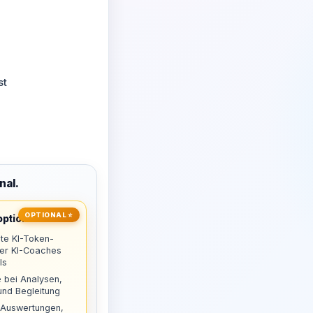
st
nal.
OPTIONAL ⭐
ptional
te KI-Token-
uer KI-Coaches
ls
 bei Analysen,
nd Begleitung
 Auswertungen,