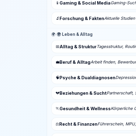
📱
Gaming & Social Media
Gaming-Sucht
🔬
Forschung & Fakten
Aktuelle Studien
🌍
🌍 Leben & Alltag
📅
Alltag & Struktur
Tagesstruktur, Routi
💼
Beruf & Alltag
Arbeit finden, Bewerbu
🧠
Psyche & Dualdiagnosen
Depressio
💔
Beziehungen & Sucht
Partnerschaft, 
🏃
Gesundheit & Wellness
Körperliche 
⚖️
Recht & Finanzen
Führerschein, MPU,