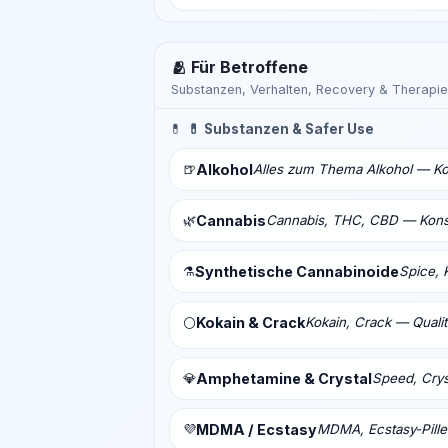
🫂 Für Betroffene
Substanzen, Verhalten, Recovery & Therapie
💊
💊 Substanzen & Safer Use
🍺
Alkohol
Alles zum Thema Alkohol — Ko
🌿
Cannabis
Cannabis, THC, CBD — Konsu
⚗️
Synthetische Cannabinoide
Spice, 
Kokain & Crack
Kokain, Crack — Qualit
⚪
💎
Amphetamine & Crystal
Speed, Crys
💜
MDMA / Ecstasy
MDMA, Ecstasy-Pill