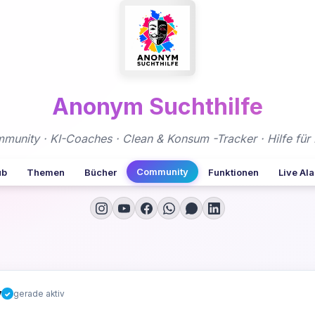
Anonym Suchthilfe
nity · KI-Coaches · Clean & Konsum -Tracker · Hilfe für 
Community
ub
Themen
Bücher
Funktionen
Live Al
y
gerade aktiv
✓