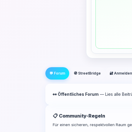
💬 Forum
🧭 StreetBridge
🔐 Anmelden
👀 Öffentliches Forum
— Lies alle Beit
📋 Community-Regeln
Für einen sicheren, respektvollen Raum gel