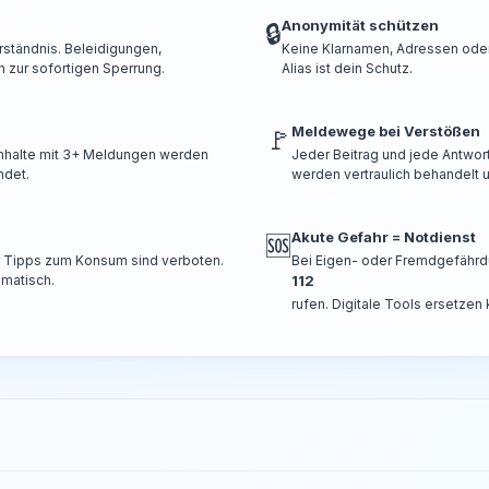
Anonymität schützen
🔒
rständnis. Beleidigungen,
Keine Klarnamen, Adressen oder 
 zur sofortigen Sperrung.
Alias ist dein Schutz.
Meldewege bei Verstößen
🚩
 Inhalte mit 3+ Meldungen werden
Jeder Beitrag und jede Antwor
ndet.
werden vertraulich behandelt u
Akute Gefahr = Notdienst
🆘
er Tipps zum Konsum sind verboten.
Bei Eigen- oder Fremdgefährd
omatisch.
112
rufen. Digitale Tools ersetzen