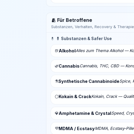
🫂 Für Betroffene
Substanzen, Verhalten, Recovery & Therapie
💊
💊 Substanzen & Safer Use
🍺
Alkohol
Alles zum Thema Alkohol — Ko
🌿
Cannabis
Cannabis, THC, CBD — Konsu
⚗️
Synthetische Cannabinoide
Spice, 
Kokain & Crack
Kokain, Crack — Qualit
⚪
💎
Amphetamine & Crystal
Speed, Crys
💜
MDMA / Ecstasy
MDMA, Ecstasy-Pill