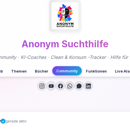
Anonym Suchthilfe
nity · KI-Coaches · Clean & Konsum -Tracker · Hilfe für 
Community
ub
Themen
Bücher
Funktionen
Live Al
y
gerade aktiv
✓