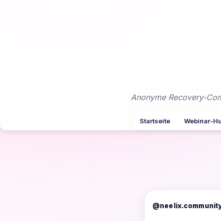
Zum
Inhalt
springen
Anonyme Recovery-Commu
Startseite
Webinar-H
@neelix.communit