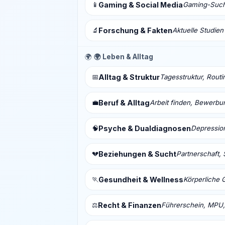
📱
Gaming & Social Media
Gaming-Sucht
🔬
Forschung & Fakten
Aktuelle Studien
🌍
🌍 Leben & Alltag
📅
Alltag & Struktur
Tagesstruktur, Routi
💼
Beruf & Alltag
Arbeit finden, Bewerbu
🧠
Psyche & Dualdiagnosen
Depressio
💔
Beziehungen & Sucht
Partnerschaft, 
🏃
Gesundheit & Wellness
Körperliche 
⚖️
Recht & Finanzen
Führerschein, MPU,