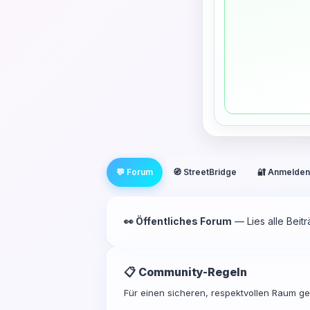
💬 Forum
🧭 StreetBridge
🔐 Anmelden
👀 Öffentliches Forum
— Lies alle Beit
📋 Community-Regeln
Für einen sicheren, respektvollen Raum gel