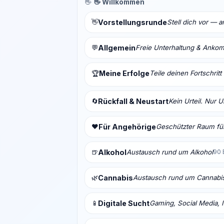
👋
👋 Willkommen
👋
Vorstellungsrunde
Stell dich vor — 
💬
Allgemein
Freie Unterhaltung & Anko
Meine Erfolge
Teile deinen Fortschrit
🏆
🔄
Rückfall & Neustart
Kein Urteil. Nur 
❤️
Für Angehörige
Geschützter Raum für
🍺
Alkohol
Austausch rund um Alkohol
90 
🌿
Cannabis
Austausch rund um Cannabi
📱
Digitale Sucht
Gaming, Social Media, I