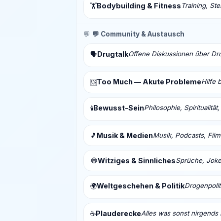
Bodybuilding & Fitness
Training, St
🏋️
💬
💬 Community & Austausch
Drugtalk
Offene Diskussionen über Drog
🗣️
Too Much — Akute Probleme
Hilfe 
🆘
Bewusst-Sein
Philosophie, Spiritualitä
🕯️
🎵
Musik & Medien
Musik, Podcasts, Fil
😂
Witziges & Sinnliches
Sprüche, Joke
Weltgeschehen & Politik
Drogenpolit
🌍
Plauderecke
Alles was sonst nirgends 
☕