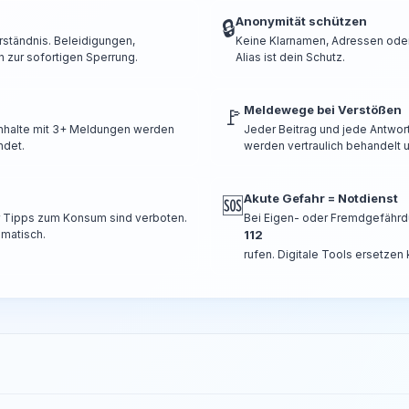
Anonymität schützen
🔒
rständnis. Beleidigungen,
Keine Klarnamen, Adressen oder 
 zur sofortigen Sperrung.
Alias ist dein Schutz.
Meldewege bei Verstößen
🚩
 Inhalte mit 3+ Meldungen werden
Jeder Beitrag und jede Antwor
ndet.
werden vertraulich behandelt u
Akute Gefahr = Notdienst
🆘
er Tipps zum Konsum sind verboten.
Bei Eigen- oder Fremdgefährd
omatisch.
112
rufen. Digitale Tools ersetzen