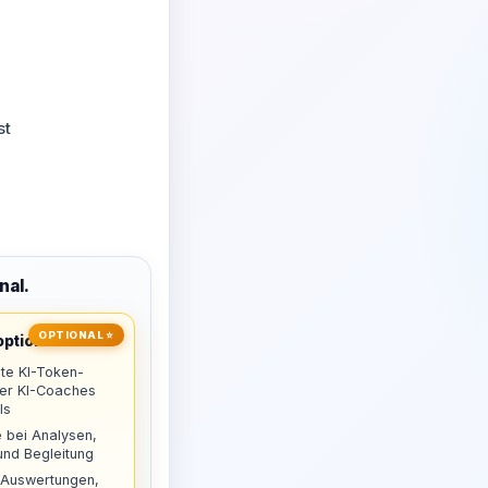
st
nal.
OPTIONAL ⭐
ptional
te KI-Token-
uer KI-Coaches
ls
 bei Analysen,
nd Begleitung
 Auswertungen,