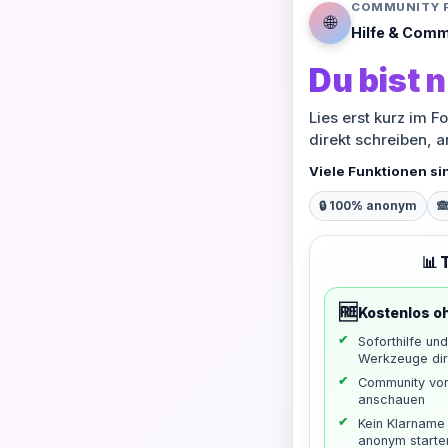
COMMUNITY 
🌐
Hilfe & Comm
Du bist n
Lies erst kurz im F
direkt schreiben, 
Viele Funktionen si
🔒 100% anonym

📊 
🆓
Kostenlos o
Soforthilfe un
Werkzeuge dir
Community vo
anschauen
Kein Klarname 
anonym starte