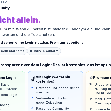
FEED
unity
icht allein.
orum mit. Wenn du bereit bist, steigst du anonym ein und kann
antworten und die Tools nutzen.
nd schon ohne Login nutzbar, Premium ist optional.
 Kein Klarname
🛡️ DSGVO-konform
Transparenz vor dem Login: Das ist kostenlos, das ist optio
⭐
Mit Login (weiterhin
hne Login
Premium o
🔓
kostenlos)
d Basis-
Unbegrenz
Eintraege und Plaene sicher
ekt nutzbar
Nutzung f
speichern
und KI-Too
r dem Login
Verlaeufe und Fortschritt
Mehr Tiefe
ueber Zeit sehen
Coaching u
noetig,
Passende Community-
n
Erweiterte