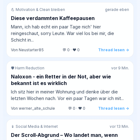
💪 Motivation & Clean bleiben
gerade eben
Diese verdammten Kaffeepausen
Mann, ich hab echt ein paar Tage nich' hier
reingeschaut, sorry Leute. War viel los bei mir, die
Schicht in...
Von Neustarter85
💬 0 · ❤️ 0
Thread lesen →
🛡️ Harm Reduction
vor 9 Min.
Naloxon - ein Retter in der Not, aber wie
bekannt ist es wirklich
Ich sitz hier in meiner Wohnung und denke über die
letzten Wochen nach. Vor ein paar Tagen war ich mit...
Von werner_alte_schule
💬 0 · ❤️ 0
Thread lesen →
📱 Social Media & Internet
vor 13 Min.
Der Scroll-Abgrund – Wo landet man, wenn