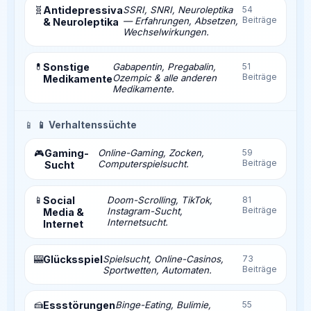
🧬
Antidepressiva
SSRI, SNRI, Neuroleptika
54
Beiträge
— Erfahrungen, Absetzen,
& Neuroleptika
Wechselwirkungen.
💊
Sonstige
Gabapentin, Pregabalin,
51
Beiträge
Ozempic & alle anderen
Medikamente
Medikamente.
📱
📱 Verhaltenssüchte
Gaming-
Online-Gaming, Zocken,
59
🎮
Beiträge
Computerspielsucht.
Sucht
📱
Social
Doom-Scrolling, TikTok,
81
Beiträge
Instagram-Sucht,
Media &
Internetsucht.
Internet
🎰
Glücksspiel
Spielsucht, Online-Casinos,
73
Beiträge
Sportwetten, Automaten.
🍰
Essstörungen
Binge-Eating, Bulimie,
55