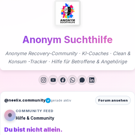
Zum
Inhalt
springen
Anonym Suchthilfe
Anonyme Recovery-Community · KI-Coaches · Clean &
Konsum -Tracker · Hilfe für Betroffene & Angehörige
@neelix.community
gerade aktiv
Forum ansehen
✓
COMMUNITY FEED
🌐
Hilfe & Community
Du bist nicht allein.