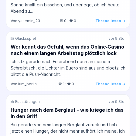
Sonne knallt ein bisschen, und überlege, ob ich heute
Abend zu...
Von yasemin_23
💬 0 · ❤️ 0
Thread lesen →
🎰 Glücksspiel
vor 9 Std.
Wer kennt das Gefühl, wenn das Online‑Casino
nach einem langen Arbeitstag plötzlich lock
Ich sitz gerade nach Feierabend noch an meinem
Schreibtisch, die Lichter im Buero sind aus und ploetzlich
blitzt die Push‑Nachricht...
Von kim_berlin
💬 1 · ❤️ 0
Thread lesen →
🍰 Essstörungen
vor 9 Std.
Hunger nach dem Berglauf - wie kriege ich das
in den Griff
Bin gerade von nem langen Berglauf zurück und hab
jetzt einen Hunger, der nicht mehr aufhört. Ich meine, ich