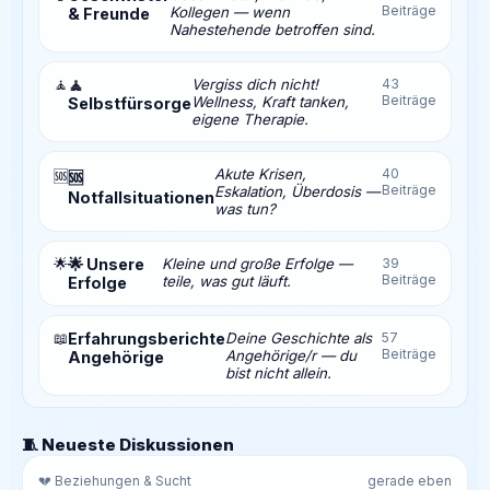
Beiträge
Kollegen — wenn
& Freunde
Nahestehende betroffen sind.
🧘
🧘
Vergiss dich nicht!
43
Beiträge
Wellness, Kraft tanken,
Selbstfürsorge
eigene Therapie.
Akute Krisen,
40
🆘
🆘
Beiträge
Eskalation, Überdosis —
Notfallsituationen
was tun?
🌟
🌟 Unsere
Kleine und große Erfolge —
39
Beiträge
teile, was gut läuft.
Erfolge
📖
Erfahrungsberichte
Deine Geschichte als
57
Beiträge
Angehörige/r — du
Angehörige
bist nicht allein.
🧵 Neueste Diskussionen
💔 Beziehungen & Sucht
gerade eben