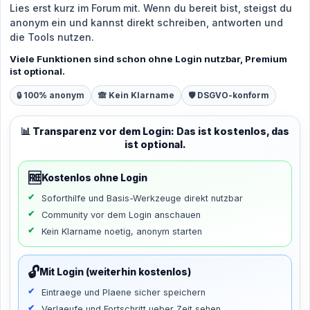
Lies erst kurz im Forum mit. Wenn du bereit bist, steigst du
anonym ein und kannst direkt schreiben, antworten und
die Tools nutzen.
Viele Funktionen sind schon ohne Login nutzbar, Premium
ist optional.
🔒 100% anonym
🙈 Kein Klarname
🛡️ DSGVO-konform
📊 Transparenz vor dem Login: Das ist kostenlos, das
ist optional.
🆓
Kostenlos ohne Login
Soforthilfe und Basis-Werkzeuge direkt nutzbar
Community vor dem Login anschauen
Kein Klarname noetig, anonym starten
🔓
Mit Login (weiterhin kostenlos)
Eintraege und Plaene sicher speichern
Verlaeufe und Fortschritt ueber Zeit sehen