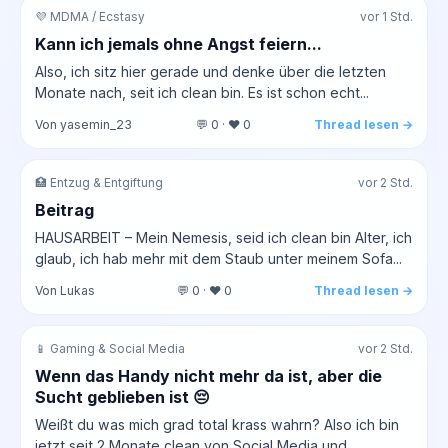
💜 MDMA / Ecstasy
vor 1 Std.
Kann ich jemals ohne Angst feiern...
Also, ich sitz hier gerade und denke über die letzten
Monate nach, seit ich clean bin. Es ist schon echt...
Von yasemin_23
💬 0 · ❤️ 0
Thread lesen →
🏥 Entzug & Entgiftung
vor 2 Std.
Beitrag
HAUSARBEIT – Mein Nemesis, seid ich clean bin Alter, ich
glaub, ich hab mehr mit dem Staub unter meinem Sofa...
Von Lukas
💬 0 · ❤️ 0
Thread lesen →
📱 Gaming & Social Media
vor 2 Std.
Wenn das Handy nicht mehr da ist, aber die
Sucht geblieben ist 😔
Weißt du was mich grad total krass wahrn? Also ich bin
jetzt seit 2 Monate clean von Social Media und...