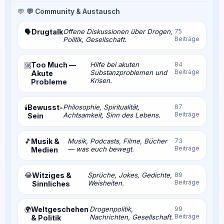
💬
💬 Community & Austausch
Drugtalk
Offene Diskussionen über Drogen,
75
🗣️
Beiträge
Politik, Gesellschaft.
Too Much —
Hilfe bei akuten
84
🆘
Beiträge
Substanzproblemen und
Akute
Krisen.
Probleme
Bewusst-
Philosophie, Spiritualität,
87
🕯️
Beiträge
Achtsamkeit, Sinn des Lebens.
Sein
🎵
Musik &
Musik, Podcasts, Filme, Bücher
73
Beiträge
— was euch bewegt.
Medien
😂
Witziges &
Sprüche, Jokes, Gedichte,
89
Beiträge
Weisheiten.
Sinnliches
Weltgeschehen
Drogenpolitik,
99
🌍
Beiträge
Nachrichten, Gesellschaft.
& Politik