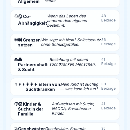
sicher.
Allgemein
Wenn das Leben des
48
🪞
🪞 Co-
Beiträge
anderen dein eigenes
Abhängigkeit
bestimmt.
🚧
🚧 Grenzen
Wie sage ich Nein? Selbstschutz
36
Beiträge
ohne Schuldgefühle.
setzen
💑
💑
Beziehung mit einem
41
Beiträge
suchtkranken Menschen.
Partnerschaft
& Sucht
👨‍👩‍👧
👨‍👩‍👧 Eltern von
Mein Kind ist süchtig
33
Beiträge
— was kann ich tun?
Suchtkranken
🧒
🧒 Kinder &
Aufwachsen mit Sucht,
41
Beiträge
NACOA, Erwachsene
Sucht in der
Kinder.
Familie
🤝
Geschwister
Geschwister, Freunde,
35