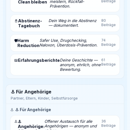
Beiträge
meistern, Rückfall-
Clean bleiben
Prävention.
📓
Abstinenz-
Dein Weg in die Abstinenz
80
Beiträge
— dokumentiert.
Tagebuch
Harm
Safer Use, Drugchecking,
74
🛡️
Beiträge
Naloxon, Überdosis-Prävention.
Reduction
📖
Erfahrungsberichte
Deine Geschichte —
61
Beiträge
anonym, ehrlich, ohne
Bewertung.
⚓ Für Angehörige
Partner, Eltern, Kinder, Selbstfürsorge
⚓
⚓ Für Angehörige
⚓
⚓
Offener Austausch für alle
36
Beiträge
Angehörigen — anonym und
Angehörige: