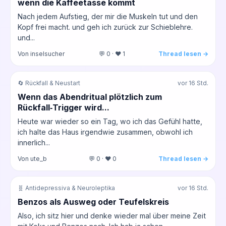
wenn die Kaffeetasse kommt
Nach jedem Aufstieg, der mir die Muskeln tut und den
Kopf frei macht. und geh ich zurück zur Schieblehre.
und...
Von inselsucher
💬 0 · ❤️ 1
Thread lesen →
🔄 Rückfall & Neustart
vor 16 Std.
Wenn das Abendritual plötzlich zum
Rückfall‑Trigger wird...
Heute war wieder so ein Tag, wo ich das Gefühl hatte,
ich halte das Haus irgendwie zusammen, obwohl ich
innerlich...
Von ute_b
💬 0 · ❤️ 0
Thread lesen →
🧬 Antidepressiva & Neuroleptika
vor 16 Std.
Benzos als Ausweg oder Teufelskreis
Also, ich sitz hier und denke wieder mal über meine Zeit