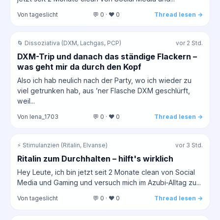
Von tageslicht
💬 0 · ❤️ 0
Thread lesen →
🌀 Dissoziativa (DXM, Lachgas, PCP)
vor 2 Std.
DXM-Trip und danach das ständige Flackern –
was geht mir da durch den Kopf
Also ich hab neulich nach der Party, wo ich wieder zu
viel getrunken hab, aus ’ner Flasche DXM geschlürft,
weil...
Von lena_1703
💬 0 · ❤️ 0
Thread lesen →
⚡ Stimulanzien (Ritalin, Elvanse)
vor 3 Std.
Ritalin zum Durchhalten – hilft's wirklich
Hey Leute, ich bin jetzt seit 2 Monate clean von Social
Media und Gaming und versuch mich im Azubi‑Alltag zu...
Von tageslicht
💬 0 · ❤️ 0
Thread lesen →