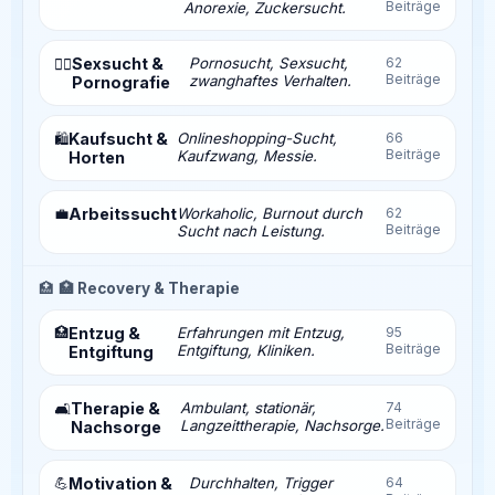
Beiträge
Anorexie, Zuckersucht.
Sexsucht &
Pornosucht, Sexsucht,
62
❤️‍🔥
Beiträge
zwanghaftes Verhalten.
Pornografie
Kaufsucht &
Onlineshopping-Sucht,
66
🛍️
Beiträge
Kaufzwang, Messie.
Horten
💼
Arbeitssucht
Workaholic, Burnout durch
62
Beiträge
Sucht nach Leistung.
🏥
🏥 Recovery & Therapie
🏥
Entzug &
Erfahrungen mit Entzug,
95
Beiträge
Entgiftung, Kliniken.
Entgiftung
Therapie &
Ambulant, stationär,
74
🛋️
Beiträge
Langzeittherapie, Nachsorge.
Nachsorge
💪
Motivation &
Durchhalten, Trigger
64