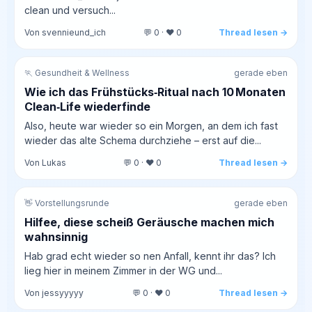
clean und versuch...
Von svennieund_ich
💬 0 · ❤️ 0
Thread lesen →
🏃 Gesundheit & Wellness
gerade eben
Wie ich das Frühstücks‑Ritual nach 10 Monaten
Clean‑Life wiederfinde
Also, heute war wieder so ein Morgen, an dem ich fast
wieder das alte Schema durchziehe – erst auf die...
Von Lukas
💬 0 · ❤️ 0
Thread lesen →
👋 Vorstellungsrunde
gerade eben
Hilfee, diese scheiß Geräusche machen mich
wahnsinnig
Hab grad echt wieder so nen Anfall, kennt ihr das? Ich
lieg hier in meinem Zimmer in der WG und...
Von jessyyyyy
💬 0 · ❤️ 0
Thread lesen →