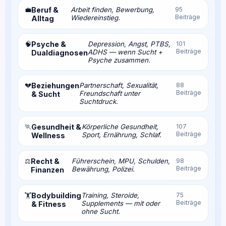
💼
Beruf &
Arbeit finden, Bewerbung,
95
Beiträge
Wiedereinstieg.
Alltag
🧠
Psyche &
Depression, Angst, PTBS,
101
Beiträge
ADHS — wenn Sucht +
Dualdiagnosen
Psyche zusammen.
💔
Beziehungen
Partnerschaft, Sexualität,
88
Beiträge
Freundschaft unter
& Sucht
Suchtdruck.
🏃
Gesundheit &
Körperliche Gesundheit,
107
Beiträge
Sport, Ernährung, Schlaf.
Wellness
⚖️
Recht &
Führerschein, MPU, Schulden,
98
Beiträge
Bewährung, Polizei.
Finanzen
Bodybuilding
Training, Steroide,
75
🏋️
Beiträge
Supplements — mit oder
& Fitness
ohne Sucht.