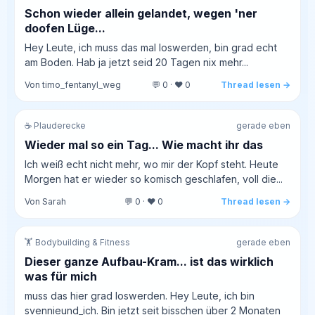
Schon wieder allein gelandet, wegen 'ner
doofen Lüge...
Hey Leute, ich muss das mal loswerden, bin grad echt
am Boden. Hab ja jetzt seid 20 Tagen nix mehr...
Von timo_fentanyl_weg
💬 0 · ❤️ 0
Thread lesen →
☕ Plauderecke
gerade eben
Wieder mal so ein Tag... Wie macht ihr das
Ich weiß echt nicht mehr, wo mir der Kopf steht. Heute
Morgen hat er wieder so komisch geschlafen, voll die...
Von Sarah
💬 0 · ❤️ 0
Thread lesen →
🏋️ Bodybuilding & Fitness
gerade eben
Dieser ganze Aufbau-Kram... ist das wirklich
was für mich
muss das hier grad loswerden. Hey Leute, ich bin
svennieund_ich. Bin jetzt seit bisschen über 2 Monaten