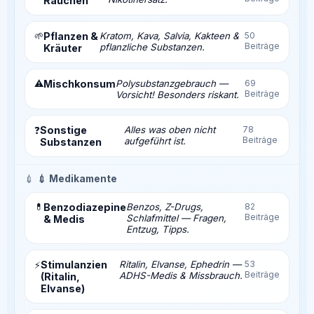
Rauchen
🌱
Pflanzen &
Kratom, Kava, Salvia, Kakteen &
50
Beiträge
pflanzliche Substanzen.
Kräuter
⚠️
Mischkonsum
Polysubstanzgebrauch —
69
Beiträge
Vorsicht! Besonders riskant.
Sonstige
Alles was oben nicht
78
❓
Beiträge
aufgeführt ist.
Substanzen
💉
💉 Medikamente
💊
Benzodiazepine
Benzos, Z-Drugs,
82
Beiträge
Schlafmittel — Fragen,
& Medis
Entzug, Tipps.
Stimulanzien
Ritalin, Elvanse, Ephedrin —
53
⚡
Beiträge
ADHS-Medis & Missbrauch.
(Ritalin,
Elvanse)