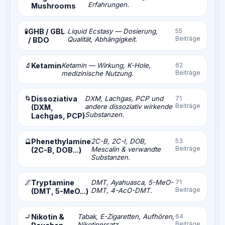
Erfahrungen.
Mushrooms
🧪
GHB / GBL
Liquid Ecstasy — Dosierung,
55
Beiträge
Qualität, Abhängigkeit.
/ BDO
🔬
Ketamin
Ketamin — Wirkung, K-Hole,
62
Beiträge
medizinische Nutzung.
🌀
Dissoziativa
DXM, Lachgas, PCP und
71
Beiträge
andere dissoziativ wirkende
(DXM,
Substanzen.
Lachgas, PCP)
🔮
Phenethylamine
2C-B, 2C-I, DOB,
53
Beiträge
Mescalin & verwandte
(2C-B, DOB...)
Substanzen.
🌌
Tryptamine
DMT, Ayahuasca, 5-MeO-
71
Beiträge
DMT, 4-AcO-DMT.
(DMT, 5-MeO...)
🚬
Nikotin &
Tabak, E-Zigaretten, Aufhören,
64
Beiträge
Nikotinersatz.