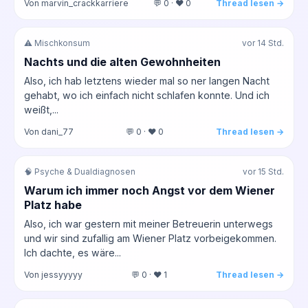
Von marvin_crackkarriere
💬 0 · ❤️ 0
Thread lesen →
⚠️ Mischkonsum
vor 14 Std.
Nachts und die alten Gewohnheiten
Also, ich hab letztens wieder mal so ner langen Nacht
gehabt, wo ich einfach nicht schlafen konnte. Und ich
weißt,...
Von dani_77
💬 0 · ❤️ 0
Thread lesen →
🧠 Psyche & Dualdiagnosen
vor 15 Std.
Warum ich immer noch Angst vor dem Wiener
Platz habe
Also, ich war gestern mit meiner Betreuerin unterwegs
und wir sind zufallig am Wiener Platz vorbeigekommen.
Ich dachte, es wäre...
Von jessyyyyy
💬 0 · ❤️ 1
Thread lesen →