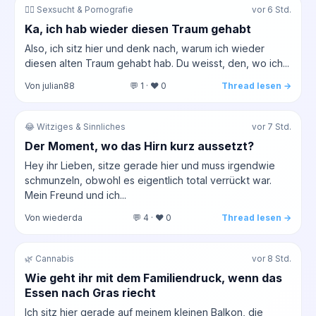
❤️‍🔥 Sexsucht & Pornografie
vor 6 Std.
Ka, ich hab wieder diesen Traum gehabt
Also, ich sitz hier und denk nach, warum ich wieder
diesen alten Traum gehabt hab. Du weisst, den, wo ich...
Von julian88
💬 1 · ❤️ 0
Thread lesen →
😂 Witziges & Sinnliches
vor 7 Std.
Der Moment, wo das Hirn kurz aussetzt?
Hey ihr Lieben, sitze gerade hier und muss irgendwie
schmunzeln, obwohl es eigentlich total verrückt war.
Mein Freund und ich...
Von wiederda
💬 4 · ❤️ 0
Thread lesen →
🌿 Cannabis
vor 8 Std.
Wie geht ihr mit dem Familiendruck, wenn das
Essen nach Gras riecht
Ich sitz hier gerade auf meinem kleinen Balkon, die