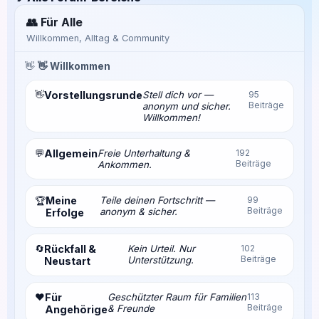
👥 Für Alle
Willkommen, Alltag & Community
👋
👋 Willkommen
👋
Vorstellungsrunde
Stell dich vor —
95
Beiträge
anonym und sicher.
Willkommen!
💬
Allgemein
Freie Unterhaltung &
192
Beiträge
Ankommen.
Meine
Teile deinen Fortschritt —
99
🏆
Beiträge
anonym & sicher.
Erfolge
🔄
Rückfall &
Kein Urteil. Nur
102
Beiträge
Unterstützung.
Neustart
❤️
Für
Geschützter Raum für Familien
113
Beiträge
& Freunde
Angehörige