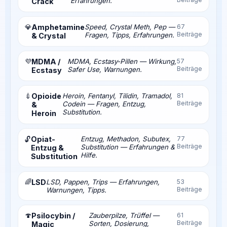
Erfahrungen.
Crack
💎
Amphetamine
Speed, Crystal Meth, Pep —
67
Beiträge
Fragen, Tipps, Erfahrungen.
& Crystal
💜
MDMA /
MDMA, Ecstasy-Pillen — Wirkung,
57
Beiträge
Safer Use, Warnungen.
Ecstasy
💉
Opioide
Heroin, Fentanyl, Tilidin, Tramadol,
81
Beiträge
Codein — Fragen, Entzug,
&
Substitution.
Heroin
Opiat-
Entzug, Methadon, Subutex,
77
🔓
Beiträge
Substitution — Erfahrungen &
Entzug &
Hilfe.
Substitution
🌈
LSD
LSD, Pappen, Trips — Erfahrungen,
53
Beiträge
Warnungen, Tipps.
🍄
Psilocybin /
Zauberpilze, Trüffel —
61
Beiträge
Sorten, Dosierung,
Magic