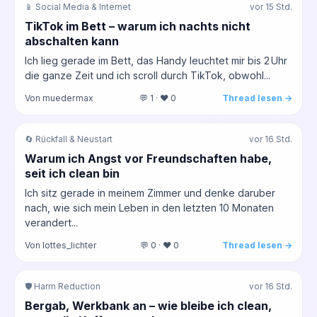
📱 Social Media & Internet
vor 15 Std.
TikTok im Bett – warum ich nachts nicht
abschalten kann
Ich lieg gerade im Bett, das Handy leuchtet mir bis 2 Uhr
die ganze Zeit und ich scroll durch TikTok, obwohl...
Von muedermax
💬 1 · ❤️ 0
Thread lesen →
🔄 Rückfall & Neustart
vor 16 Std.
Warum ich Angst vor Freundschaften habe,
seit ich clean bin
Ich sitz gerade in meinem Zimmer und denke daruber
nach, wie sich mein Leben in den letzten 10 Monaten
verandert...
Von lottes_lichter
💬 0 · ❤️ 0
Thread lesen →
🛡️ Harm Reduction
vor 16 Std.
Bergab, Werkbank an – wie bleibe ich clean,