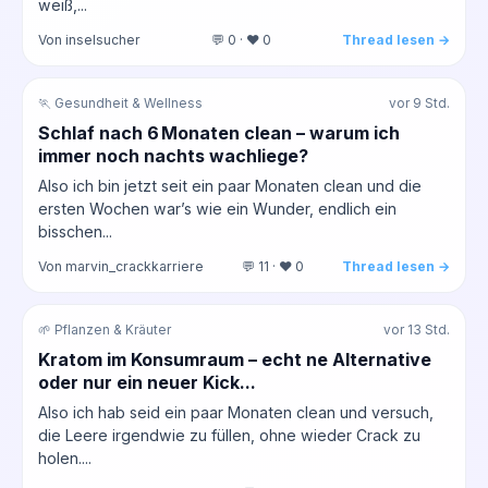
weiß,...
Von inselsucher
💬 0 · ❤️ 0
Thread lesen →
🏃 Gesundheit & Wellness
vor 9 Std.
Schlaf nach 6 Monaten clean – warum ich
immer noch nachts wachliege?
Also ich bin jetzt seit ein paar Monaten clean und die
ersten Wochen war’s wie ein Wunder, endlich ein
bisschen...
Von marvin_crackkarriere
💬 11 · ❤️ 0
Thread lesen →
🌱 Pflanzen & Kräuter
vor 13 Std.
Kratom im Konsumraum – echt ne Alternative
oder nur ein neuer Kick...
Also ich hab seid ein paar Monaten clean und versuch,
die Leere irgendwie zu füllen, ohne wieder Crack zu
holen....