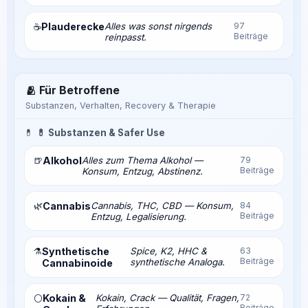
Plauderecke
Alles was sonst nirgends
97
☕
Beiträge
reinpasst.
🫂 Für Betroffene
Substanzen, Verhalten, Recovery & Therapie
💊
💊 Substanzen & Safer Use
🍺
Alkohol
Alles zum Thema Alkohol —
79
Beiträge
Konsum, Entzug, Abstinenz.
🌿
Cannabis
Cannabis, THC, CBD — Konsum,
84
Beiträge
Entzug, Legalisierung.
⚗️
Synthetische
Spice, K2, HHC &
63
Beiträge
synthetische Analoga.
Cannabinoide
Kokain &
Kokain, Crack — Qualität, Fragen,
72
⚪
Beiträge