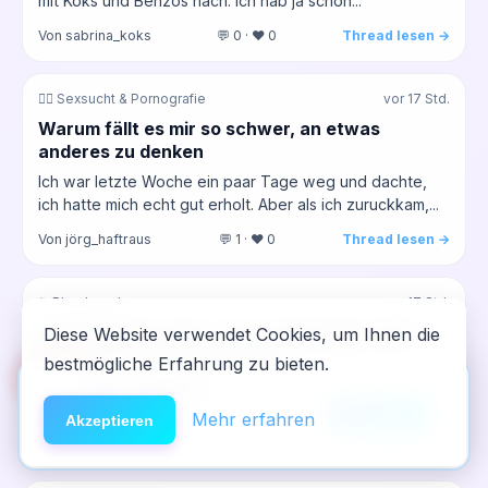
mit Koks und Benzos nach. Ich hab ja schon...
Von sabrina_koks
💬 0 · ❤️ 0
Thread lesen →
❤️‍🔥 Sexsucht & Pornografie
vor 17 Std.
Warum fällt es mir so schwer, an etwas
anderes zu denken
Ich war letzte Woche ein paar Tage weg und dachte,
ich hatte mich echt gut erholt. Aber als ich zuruckkam,...
Von jörg_haftraus
💬 1 · ❤️ 0
Thread lesen →
☕ Plauderecke
vor 17 Std.
Kann jemand sagen, wie ich die Angst nach
Diese Website verwendet Cookies, um Ihnen die
dem Krankenhaus überwind
bestmögliche Erfahrung zu bieten.
🆘
Hilfe
Ich sitze gerade auf der Couch, die Tür steht offen und
App installieren
der Wind bläst durch das Fenster. Nach den 5...
×
NeelixberliN auf dem Homescreen —
Anleitung
Mehr erfahren
Akzeptieren
wie eine echte App.
Von fatima_pregabalin
💬 0 · ❤️ 0
Thread lesen →