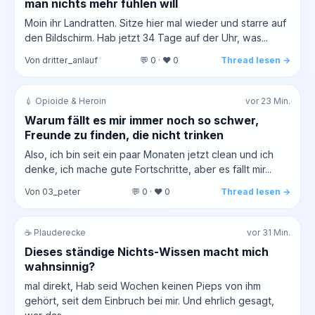
man nichts mehr fühlen will
Moin ihr Landratten. Sitze hier mal wieder und starre auf
den Bildschirm. Hab jetzt 34 Tage auf der Uhr, was...
Von dritter_anlauf
💬 0 · ❤️ 0
Thread lesen →
💉 Opioide & Heroin
vor 23 Min.
Warum fällt es mir immer noch so schwer,
Freunde zu finden, die nicht trinken
Also, ich bin seit ein paar Monaten jetzt clean und ich
denke, ich mache gute Fortschritte, aber es fällt mir...
Von 03_peter
💬 0 · ❤️ 0
Thread lesen →
☕ Plauderecke
vor 31 Min.
Dieses ständige Nichts-Wissen macht mich
wahnsinnig?
mal direkt, Hab seid Wochen keinen Pieps von ihm
gehört, seit dem Einbruch bei mir. Und ehrlich gesagt,