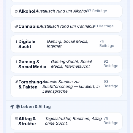
🍺
Alkohol
Austausch rund um Alkohol
87 Beiträge
🌿
Cannabis
Austausch rund um Cannabis
81 Beiträge
📱
Digitale
Gaming, Social Media,
76
Beiträge
Internet
Sucht
📱
Gaming &
Gaming-Sucht, Social
92
Beiträge
Media, Internetsucht.
Social Media
🔬
Forschung
Aktuelle Studien zur
93
Beiträge
Suchtforschung — kuratiert, in
& Fakten
Laiensprache.
🌍
🌍 Leben & Alltag
📅
Alltag &
Tagesstruktur, Routinen, Alltag
79
Beiträge
ohne Sucht.
Struktur