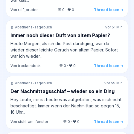
war das...
Von ralf_bruder
💬 0 · ❤️ 0
Thread lesen →
📓 Abstinenz-Tagebuch
vor 51 Min.
Immer noch dieser Duft von altem Papier?
Heute Morgen, als ich die Post durchging, war da
wieder dieser leichte Geruch von altem Papier. Sofort
war ich wieder...
Von trockendock
💬 0 · ❤️ 0
Thread lesen →
📓 Abstinenz-Tagebuch
vor 59 Min.
Der Nachmittagsschlaf – wieder so ein Ding
Hey Leute, mir ist heute was aufgefallen, was mich echt
beschaeftigt. Immer wenn der Nachmittag so gegen 15,
16 Uhr...
Von stuhl_am_fenster
💬 0 · ❤️ 0
Thread lesen →