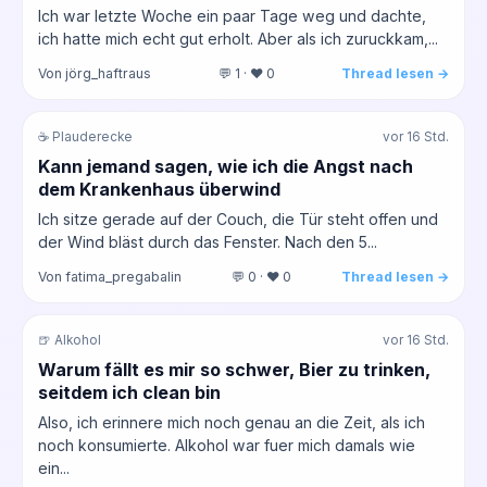
Ich war letzte Woche ein paar Tage weg und dachte,
ich hatte mich echt gut erholt. Aber als ich zuruckkam,...
Von jörg_haftraus
💬 1 · ❤️ 0
Thread lesen →
☕ Plauderecke
vor 16 Std.
Kann jemand sagen, wie ich die Angst nach
dem Krankenhaus überwind
Ich sitze gerade auf der Couch, die Tür steht offen und
der Wind bläst durch das Fenster. Nach den 5...
Von fatima_pregabalin
💬 0 · ❤️ 0
Thread lesen →
🍺 Alkohol
vor 16 Std.
Warum fällt es mir so schwer, Bier zu trinken,
seitdem ich clean bin
Also, ich erinnere mich noch genau an die Zeit, als ich
noch konsumierte. Alkohol war fuer mich damals wie
ein...