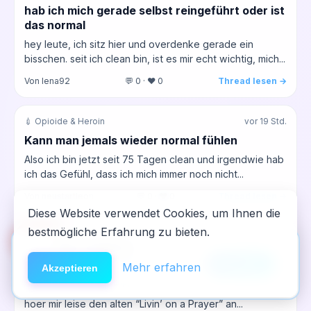
hab ich mich gerade selbst reingeführt oder ist
das normal
hey leute, ich sitz hier und overdenke gerade ein
bisschen. seit ich clean bin, ist es mir echt wichtig, mich...
Von lena92
💬 0 · ❤️ 0
Thread lesen →
💉 Opioide & Heroin
vor 19 Std.
Kann man jemals wieder normal fühlen
Also ich bin jetzt seit 75 Tagen clean und irgendwie hab
ich das Gefühl, dass ich mich immer noch nicht...
Von neustartleon
💬 0 · ❤️ 0
Thread lesen →
Diese Website verwendet Cookies, um Ihnen die
bestmögliche Erfahrung zu bieten.
🆘
🎵 Musik & Medien
vor 19 Std.
Hilfe
App installieren
Welcher Song zieht mich zurück in die Kneipe,
×
NeelixberliN auf dem Homescreen —
Anleitung
Mehr erfahren
Akzeptieren
ohne dass ich ausrutsche
wie eine echte App.
Also ich sitz gerade nach meiner Schicht in der Kantine,
hoer mir leise den alten “Livin’ on a Prayer” an...