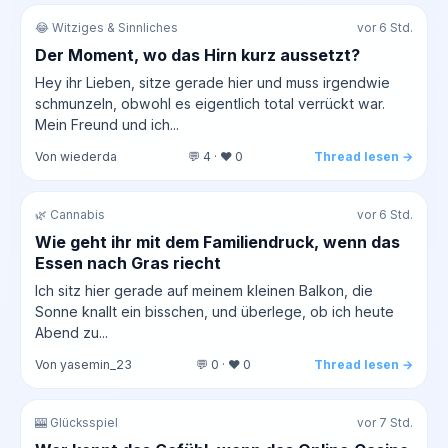
😂 Witziges & Sinnliches
vor 6 Std.
Der Moment, wo das Hirn kurz aussetzt?
Hey ihr Lieben, sitze gerade hier und muss irgendwie
schmunzeln, obwohl es eigentlich total verrückt war.
Mein Freund und ich...
Von wiederda
💬 4 · ❤️ 0
Thread lesen →
🌿 Cannabis
vor 6 Std.
Wie geht ihr mit dem Familiendruck, wenn das
Essen nach Gras riecht
Ich sitz hier gerade auf meinem kleinen Balkon, die
Sonne knallt ein bisschen, und überlege, ob ich heute
Abend zu...
Von yasemin_23
💬 0 · ❤️ 0
Thread lesen →
🎰 Glücksspiel
vor 7 Std.