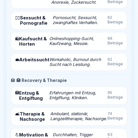
Beiträge
Anorexie, Zuckersucht.
Sexsucht &
Pornosucht, Sexsucht,
62
❤️‍🔥
Beiträge
zwanghaftes Verhalten.
Pornografie
Kaufsucht &
Onlineshopping-Sucht,
66
🛍️
Beiträge
Kaufzwang, Messie.
Horten
💼
Arbeitssucht
Workaholic, Burnout durch
62
Beiträge
Sucht nach Leistung.
🏥
🏥 Recovery & Therapie
🏥
Entzug &
Erfahrungen mit Entzug,
95
Beiträge
Entgiftung, Kliniken.
Entgiftung
Therapie &
Ambulant, stationär,
74
🛋️
Beiträge
Langzeittherapie, Nachsorge.
Nachsorge
💪
Motivation &
Durchhalten, Trigger
63