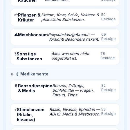
Rauchen
🌱
Pflanzen &
Kratom, Kava, Salvia, Kakteen &
50
Beiträge
pflanzliche Substanzen.
Kräuter
⚠️
Mischkonsum
Polysubstanzgebrauch —
69
Beiträge
Vorsicht! Besonders riskant.
Sonstige
Alles was oben nicht
78
❓
Beiträge
aufgeführt ist.
Substanzen
💉
💉 Medikamente
💊
Benzodiazepine
Benzos, Z-Drugs,
82
Beiträge
Schlafmittel — Fragen,
& Medis
Entzug, Tipps.
Stimulanzien
Ritalin, Elvanse, Ephedrin —
53
⚡
Beiträge
ADHS-Medis & Missbrauch.
(Ritalin,
Elvanse)