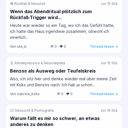
🔄 Rückfall & Neustart
vor 15 Std.
Wenn das Abendritual plötzlich zum
Rückfall‑Trigger wird...
Heute war wieder so ein Tag, wo ich das Gefühl hatte,
ich halte das Haus irgendwie zusammen, obwohl ich
innerlich...
Von ute_b
💬 0 · ❤️ 0
Thread lesen →
🧬 Antidepressiva & Neuroleptika
vor 15 Std.
Benzos als Ausweg oder Teufelskreis
Also, ich sitz hier und denke wieder mal über meine Zeit
mit Koks und Benzos nach. Ich hab ja schon...
Von sabrina_koks
💬 0 · ❤️ 0
Thread lesen →
❤️‍🔥 Sexsucht & Pornografie
vor 16 Std.
Warum fällt es mir so schwer, an etwas
anderes zu denken