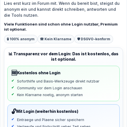
Lies erst kurz im Forum mit. Wenn du bereit bist, steigst du
anonym ein und kannst direkt schreiben, antworten und
die Tools nutzen.
Viele Funktionen sind schon ohne Login nutzbar, Premium
ist optional.
🔒 100% anonym
🙈 Kein Klarname
🛡️ DSGVO-konform
📊 Transparenz vor dem Login: Das ist kostenlos, das
ist optional.
🆓
Kostenlos ohne Login
Soforthilfe und Basis-Werkzeuge direkt nutzbar
Community vor dem Login anschauen
Kein Klarname noetig, anonym starten
🔓
Mit Login (weiterhin kostenlos)
Eintraege und Plaene sicher speichern
Verlaeufe und Fortschritt ueber Zeit sehen