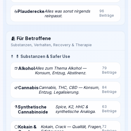
Plauderecke
Alles was sonst nirgends
96
☕
Beiträge
reinpasst.
🫂 Für Betroffene
Substanzen, Verhalten, Recovery & Therapie
💊
💊 Substanzen & Safer Use
🍺
Alkohol
Alles zum Thema Alkohol —
79
Beiträge
Konsum, Entzug, Abstinenz.
🌿
Cannabis
Cannabis, THC, CBD — Konsum,
84
Beiträge
Entzug, Legalisierung.
⚗️
Synthetische
Spice, K2, HHC &
63
Beiträge
synthetische Analoga.
Cannabinoide
Kokain &
Kokain, Crack — Qualität, Fragen,
72
⚪
Beiträge