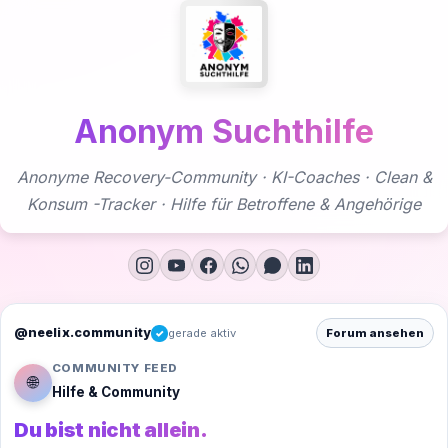
Zum
Inhalt
springen
Anonym Suchthilfe
Anonyme Recovery-Community · KI-Coaches · Clean &
Konsum -Tracker · Hilfe für Betroffene & Angehörige
@neelix.community
gerade aktiv
Forum ansehen
✓
COMMUNITY FEED
🌐
Hilfe & Community
Du bist nicht allein.