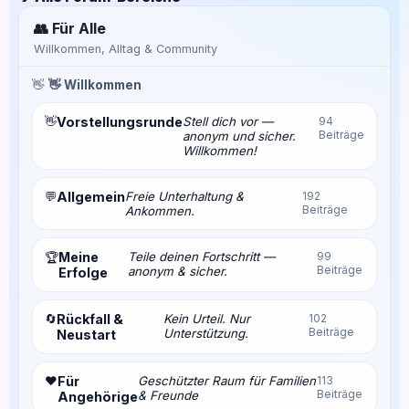
👥 Für Alle
Willkommen, Alltag & Community
👋
👋 Willkommen
👋
Vorstellungsrunde
Stell dich vor —
94
Beiträge
anonym und sicher.
Willkommen!
💬
Allgemein
Freie Unterhaltung &
192
Beiträge
Ankommen.
Meine
Teile deinen Fortschritt —
99
🏆
Beiträge
anonym & sicher.
Erfolge
🔄
Rückfall &
Kein Urteil. Nur
102
Beiträge
Unterstützung.
Neustart
❤️
Für
Geschützter Raum für Familien
113
Beiträge
& Freunde
Angehörige