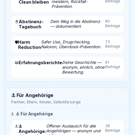
Beiträge
meistern, Rückfall-
Clean bleiben
Prävention.
📓
Abstinenz-
Dein Weg in die Abstinenz
80
Beiträge
— dokumentiert.
Tagebuch
Harm
Safer Use, Drugchecking,
73
🛡️
Beiträge
Naloxon, Überdosis-Prävention.
Reduction
📖
Erfahrungsberichte
Deine Geschichte —
61
Beiträge
anonym, ehrlich, ohne
Bewertung.
⚓ Für Angehörige
Partner, Eltern, Kinder, Selbstfürsorge
⚓
⚓ Für Angehörige
⚓
⚓
Offener Austausch für alle
36
Beiträge
Angehörigen — anonym und
Angehörige: