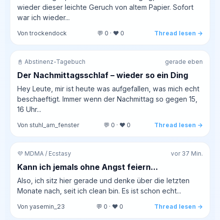
wieder dieser leichte Geruch von altem Papier. Sofort
war ich wieder...
Von trockendock
💬 0 · ❤️ 0
Thread lesen →
📓 Abstinenz-Tagebuch
gerade eben
Der Nachmittagsschlaf – wieder so ein Ding
Hey Leute, mir ist heute was aufgefallen, was mich echt
beschaeftigt. Immer wenn der Nachmittag so gegen 15,
16 Uhr...
Von stuhl_am_fenster
💬 0 · ❤️ 0
Thread lesen →
💜 MDMA / Ecstasy
vor 37 Min.
Kann ich jemals ohne Angst feiern...
Also, ich sitz hier gerade und denke über die letzten
Monate nach, seit ich clean bin. Es ist schon echt...
Von yasemin_23
💬 0 · ❤️ 0
Thread lesen →