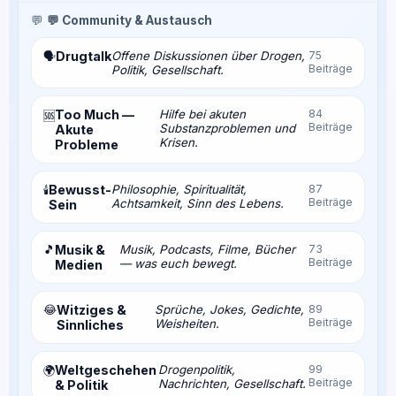
💬
💬 Community & Austausch
Drugtalk
Offene Diskussionen über Drogen,
75
🗣️
Beiträge
Politik, Gesellschaft.
Too Much —
Hilfe bei akuten
84
🆘
Beiträge
Substanzproblemen und
Akute
Krisen.
Probleme
Bewusst-
Philosophie, Spiritualität,
87
🕯️
Beiträge
Achtsamkeit, Sinn des Lebens.
Sein
🎵
Musik &
Musik, Podcasts, Filme, Bücher
73
Beiträge
— was euch bewegt.
Medien
😂
Witziges &
Sprüche, Jokes, Gedichte,
89
Beiträge
Weisheiten.
Sinnliches
Weltgeschehen
Drogenpolitik,
99
🌍
Beiträge
Nachrichten, Gesellschaft.
& Politik