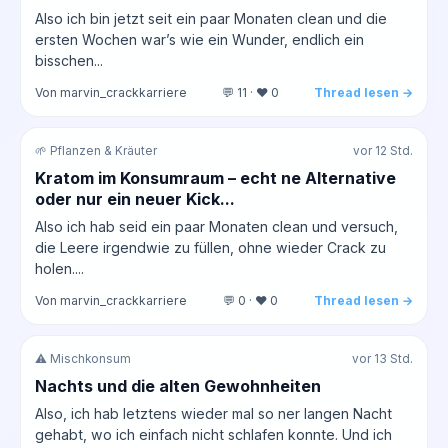
Also ich bin jetzt seit ein paar Monaten clean und die
ersten Wochen war’s wie ein Wunder, endlich ein
bisschen...
Von marvin_crackkarriere
💬 11 · ❤️ 0
Thread lesen →
🌱 Pflanzen & Kräuter
vor 12 Std.
Kratom im Konsumraum – echt ne Alternative
oder nur ein neuer Kick...
Also ich hab seid ein paar Monaten clean und versuch,
die Leere irgendwie zu füllen, ohne wieder Crack zu
holen....
Von marvin_crackkarriere
💬 0 · ❤️ 0
Thread lesen →
⚠️ Mischkonsum
vor 13 Std.
Nachts und die alten Gewohnheiten
Also, ich hab letztens wieder mal so ner langen Nacht
gehabt, wo ich einfach nicht schlafen konnte. Und ich