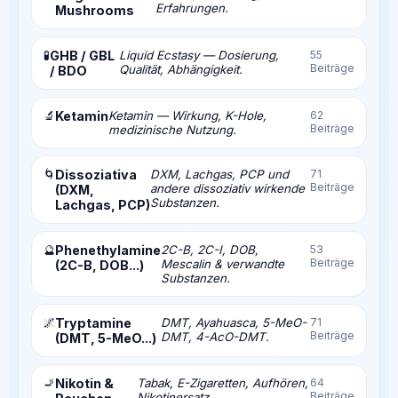
Erfahrungen.
Mushrooms
🧪
GHB / GBL
Liquid Ecstasy — Dosierung,
55
Beiträge
Qualität, Abhängigkeit.
/ BDO
🔬
Ketamin
Ketamin — Wirkung, K-Hole,
62
Beiträge
medizinische Nutzung.
🌀
Dissoziativa
DXM, Lachgas, PCP und
71
Beiträge
andere dissoziativ wirkende
(DXM,
Substanzen.
Lachgas, PCP)
🔮
Phenethylamine
2C-B, 2C-I, DOB,
53
Beiträge
Mescalin & verwandte
(2C-B, DOB...)
Substanzen.
🌌
Tryptamine
DMT, Ayahuasca, 5-MeO-
71
Beiträge
DMT, 4-AcO-DMT.
(DMT, 5-MeO...)
🚬
Nikotin &
Tabak, E-Zigaretten, Aufhören,
64
Beiträge
Nikotinersatz.