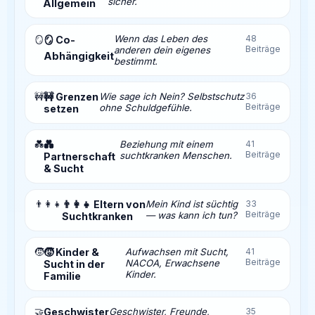
sicher.
Allgemein
Wenn das Leben des
48
🪞
🪞 Co-
Beiträge
anderen dein eigenes
Abhängigkeit
bestimmt.
🚧
🚧 Grenzen
Wie sage ich Nein? Selbstschutz
36
Beiträge
ohne Schuldgefühle.
setzen
💑
💑
Beziehung mit einem
41
Beiträge
suchtkranken Menschen.
Partnerschaft
& Sucht
👨‍👩‍👧
👨‍👩‍👧 Eltern von
Mein Kind ist süchtig
33
Beiträge
— was kann ich tun?
Suchtkranken
🧒
🧒 Kinder &
Aufwachsen mit Sucht,
41
Beiträge
NACOA, Erwachsene
Sucht in der
Kinder.
Familie
🤝
Geschwister
Geschwister, Freunde,
35