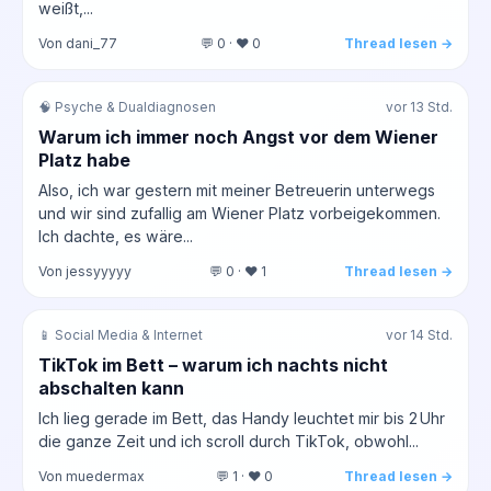
weißt,...
Von dani_77
💬 0 · ❤️ 0
Thread lesen →
🧠 Psyche & Dualdiagnosen
vor 13 Std.
Warum ich immer noch Angst vor dem Wiener
Platz habe
Also, ich war gestern mit meiner Betreuerin unterwegs
und wir sind zufallig am Wiener Platz vorbeigekommen.
Ich dachte, es wäre...
Von jessyyyyy
💬 0 · ❤️ 1
Thread lesen →
📱 Social Media & Internet
vor 14 Std.
TikTok im Bett – warum ich nachts nicht
abschalten kann
Ich lieg gerade im Bett, das Handy leuchtet mir bis 2 Uhr
die ganze Zeit und ich scroll durch TikTok, obwohl...
Von muedermax
💬 1 · ❤️ 0
Thread lesen →