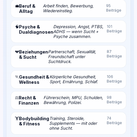
💼
Beruf &
Arbeit finden, Bewerbung,
95
Beiträge
Wiedereinstieg.
Alltag
🧠
Psyche &
Depression, Angst, PTBS,
101
Beiträge
ADHS — wenn Sucht +
Dualdiagnosen
Psyche zusammen.
💔
Beziehungen
Partnerschaft, Sexualität,
87
Beiträge
Freundschaft unter
& Sucht
Suchtdruck.
🏃
Gesundheit &
Körperliche Gesundheit,
106
Beiträge
Sport, Ernährung, Schlaf.
Wellness
⚖️
Recht &
Führerschein, MPU, Schulden,
98
Beiträge
Bewährung, Polizei.
Finanzen
Bodybuilding
Training, Steroide,
74
🏋️
Beiträge
Supplements — mit oder
& Fitness
ohne Sucht.