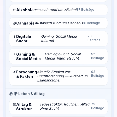
🍺
Alkohol
Austausch rund um Alkohol
87 Beiträge
🌿
Cannabis
Austausch rund um Cannabis
81 Beiträge
📱
Digitale
Gaming, Social Media,
76
Beiträge
Internet
Sucht
📱
Gaming &
Gaming-Sucht, Social
92
Beiträge
Media, Internetsucht.
Social Media
🔬
Forschung
Aktuelle Studien zur
93
Beiträge
Suchtforschung — kuratiert, in
& Fakten
Laiensprache.
🌍
🌍 Leben & Alltag
📅
Alltag &
Tagesstruktur, Routinen, Alltag
79
Beiträge
ohne Sucht.
Struktur