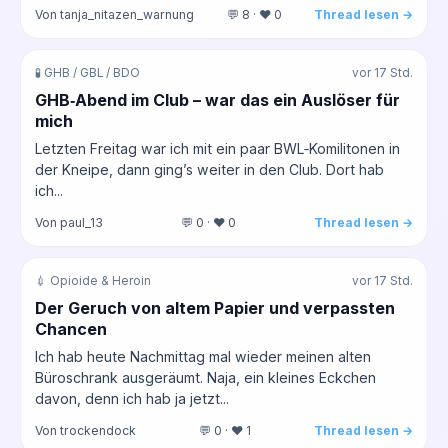
Von tanja_nitazen_warnung
💬 8 · ❤️ 0
Thread lesen →
🧪 GHB / GBL / BDO
vor 17 Std.
GHB‑Abend im Club – war das ein Auslöser für
mich
Letzten Freitag war ich mit ein paar BWL‑Komilitonen in
der Kneipe, dann ging’s weiter in den Club. Dort hab
ich...
Von paul_13
💬 0 · ❤️ 0
Thread lesen →
💉 Opioide & Heroin
vor 17 Std.
Der Geruch von altem Papier und verpassten
Chancen
Ich hab heute Nachmittag mal wieder meinen alten
Büroschrank ausgeräumt. Naja, ein kleines Eckchen
davon, denn ich hab ja jetzt...
Von trockendock
💬 0 · ❤️ 1
Thread lesen →