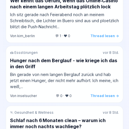
Wer kennt das Gefühl, wenn das Online‑Casino
nach einem langen Arbeitstag plötzlich lock
Ich sitz gerade nach Feierabend noch an meinem
Schreibtisch, die Lichter im Buero sind aus und ploetzlich
blitzt die Push‑Nachricht...
Von kim_berlin
💬 1 · ❤️ 0
Thread lesen →
🍰 Essstörungen
vor 8 Std.
Hunger nach dem Berglauf - wie kriege ich das
in den Griff
Bin gerade von nem langen Berglauf zurück und hab
jetzt einen Hunger, der nicht mehr aufhört. Ich meine, ich
weiß,...
Von inselsucher
💬 0 · ❤️ 0
Thread lesen →
🏃 Gesundheit & Wellness
vor 8 Std.
Schlaf nach 6 Monaten clean – warum ich
immer noch nachts wachliege?