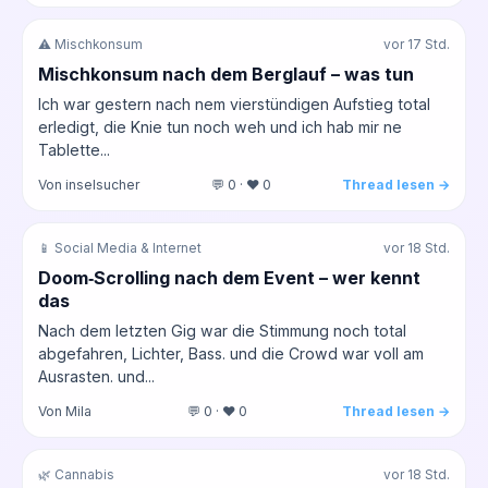
⚠️ Mischkonsum
vor 17 Std.
Mischkonsum nach dem Berglauf – was tun
Ich war gestern nach nem vierstündigen Aufstieg total
erledigt, die Knie tun noch weh und ich hab mir ne
Tablette...
Von inselsucher
💬 0 · ❤️ 0
Thread lesen →
📱 Social Media & Internet
vor 18 Std.
Doom‑Scrolling nach dem Event – wer kennt
das
Nach dem letzten Gig war die Stimmung noch total
abgefahren, Lichter, Bass. und die Crowd war voll am
Ausrasten. und...
Von Mila
💬 0 · ❤️ 0
Thread lesen →
🌿 Cannabis
vor 18 Std.