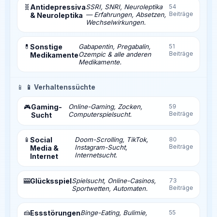
🧬
Antidepressiva
SSRI, SNRI, Neuroleptika
54
Beiträge
— Erfahrungen, Absetzen,
& Neuroleptika
Wechselwirkungen.
💊
Sonstige
Gabapentin, Pregabalin,
51
Beiträge
Ozempic & alle anderen
Medikamente
Medikamente.
📱
📱 Verhaltenssüchte
Gaming-
Online-Gaming, Zocken,
59
🎮
Beiträge
Computerspielsucht.
Sucht
📱
Social
Doom-Scrolling, TikTok,
80
Beiträge
Instagram-Sucht,
Media &
Internetsucht.
Internet
🎰
Glücksspiel
Spielsucht, Online-Casinos,
73
Beiträge
Sportwetten, Automaten.
🍰
Essstörungen
Binge-Eating, Bulimie,
55