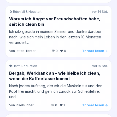
🔄 Rückfall & Neustart
vor 14 Std.
Warum ich Angst vor Freundschaften habe,
seit ich clean bin
Ich sitz gerade in meinem Zimmer und denke daruber
nach, wie sich mein Leben in den letzten 10 Monaten
verandert...
Von lottes_lichter
💬 0 · ❤️ 0
Thread lesen →
🛡️ Harm Reduction
vor 15 Std.
Bergab, Werkbank an – wie bleibe ich clean,
wenn die Kaffeetasse kommt
Nach jedem Aufstieg, der mir die Muskeln tut und den
Kopf frei macht. und geh ich zurück zur Schieblehre.
und...
Von inselsucher
💬 0 · ❤️ 1
Thread lesen →