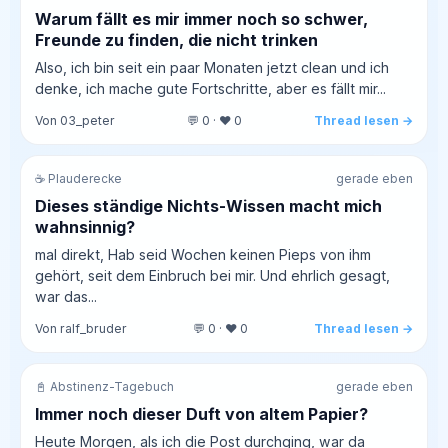
Warum fällt es mir immer noch so schwer,
Freunde zu finden, die nicht trinken
Also, ich bin seit ein paar Monaten jetzt clean und ich
denke, ich mache gute Fortschritte, aber es fällt mir...
Von 03_peter
💬 0 · ❤️ 0
Thread lesen →
☕ Plauderecke
gerade eben
Dieses ständige Nichts-Wissen macht mich
wahnsinnig?
mal direkt, Hab seid Wochen keinen Pieps von ihm
gehört, seit dem Einbruch bei mir. Und ehrlich gesagt,
war das...
Von ralf_bruder
💬 0 · ❤️ 0
Thread lesen →
📓 Abstinenz-Tagebuch
gerade eben
Immer noch dieser Duft von altem Papier?
Heute Morgen, als ich die Post durchging, war da