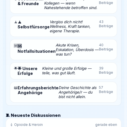
Beiträge
Kollegen — wenn
& Freunde
Nahestehende betroffen sind.
🧘
🧘
Vergiss dich nicht!
43
Beiträge
Wellness, Kraft tanken,
Selbstfürsorge
eigene Therapie.
Akute Krisen,
40
🆘
🆘
Beiträge
Eskalation, Überdosis —
Notfallsituationen
was tun?
🌟
🌟 Unsere
Kleine und große Erfolge —
39
Beiträge
teile, was gut läuft.
Erfolge
📖
Erfahrungsberichte
Deine Geschichte als
57
Beiträge
Angehörige/r — du
Angehörige
bist nicht allein.
🧵 Neueste Diskussionen
💉 Opioide & Heroin
gerade eben