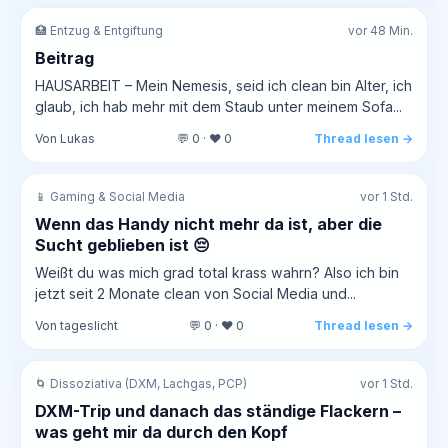
🏥 Entzug & Entgiftung
vor 48 Min.
Beitrag
HAUSARBEIT – Mein Nemesis, seid ich clean bin Alter, ich
glaub, ich hab mehr mit dem Staub unter meinem Sofa...
Von Lukas
💬 0 · ❤️ 0
Thread lesen →
📱 Gaming & Social Media
vor 1 Std.
Wenn das Handy nicht mehr da ist, aber die
Sucht geblieben ist 😔
Weißt du was mich grad total krass wahrn? Also ich bin
jetzt seit 2 Monate clean von Social Media und...
Von tageslicht
💬 0 · ❤️ 0
Thread lesen →
🌀 Dissoziativa (DXM, Lachgas, PCP)
vor 1 Std.
DXM-Trip und danach das ständige Flackern –
was geht mir da durch den Kopf