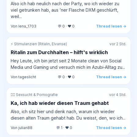
Also ich hab neulich nach der Party, wo ich wieder zu
viel getrunken hab, aus ’ner Flasche DXM geschlürft,
weil...
Von lena_1703
💬 0 · ❤️ 0
Thread lesen →
⚡ Stimulanzien (Ritalin, Elvanse)
vor 2 Std.
Ritalin zum Durchhalten – hilft's wirklich
Hey Leute, ich bin jetzt seit 2 Monate clean von Social
Media und Gaming und versuch mich im Azubi‑Alltag zu...
Von tageslicht
💬 0 · ❤️ 0
Thread lesen →
❤️‍🔥 Sexsucht & Pornografie
vor 4 Std.
Ka, ich hab wieder diesen Traum gehabt
Also, ich sitz hier und denk nach, warum ich wieder
diesen alten Traum gehabt hab. Du weisst, den, wo ich...
Von julian88
💬 1 · ❤️ 0
Thread lesen →