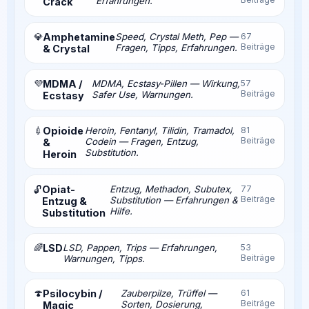
Erfahrungen.
Crack
💎
Amphetamine
Speed, Crystal Meth, Pep —
67
Beiträge
Fragen, Tipps, Erfahrungen.
& Crystal
💜
MDMA /
MDMA, Ecstasy-Pillen — Wirkung,
57
Beiträge
Safer Use, Warnungen.
Ecstasy
💉
Opioide
Heroin, Fentanyl, Tilidin, Tramadol,
81
Beiträge
Codein — Fragen, Entzug,
&
Substitution.
Heroin
Opiat-
Entzug, Methadon, Subutex,
77
🔓
Beiträge
Substitution — Erfahrungen &
Entzug &
Hilfe.
Substitution
🌈
LSD
LSD, Pappen, Trips — Erfahrungen,
53
Beiträge
Warnungen, Tipps.
🍄
Psilocybin /
Zauberpilze, Trüffel —
61
Beiträge
Sorten, Dosierung,
Magic