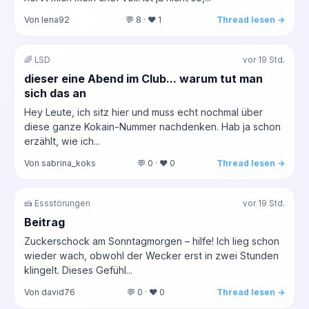
Von lena92
💬 8 · ❤️ 1
Thread lesen →
🌈 LSD
vor 19 Std.
dieser eine Abend im Club... warum tut man
sich das an
Hey Leute, ich sitz hier und muss echt nochmal über
diese ganze Kokain-Nummer nachdenken. Hab ja schon
erzählt, wie ich...
Von sabrina_koks
💬 0 · ❤️ 0
Thread lesen →
🍰 Essstörungen
vor 19 Std.
Beitrag
Zuckerschock am Sonntagmorgen – hilfe! Ich lieg schon
wieder wach, obwohl der Wecker erst in zwei Stunden
klingelt. Dieses Gefühl...
Von david76
💬 0 · ❤️ 0
Thread lesen →