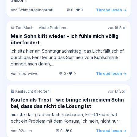
Balkon...
Von Schmetterlingsfrau
💬 0 · ❤️ 0
Thread lesen →
🆘 Too Much — Akute Probleme
vor 16 Std.
Mein Sohn kifft wieder – ich fühle mich völlig
überfordert
Ich sitz hier am Sonntagnachmittag, das Licht fällt schief
durch das Fenster und das Summen vom Kuhlschrank
erinnert mich daran,...
Von ines_witwe
💬 0 · ❤️ 0
Thread lesen →
🛍️ Kaufsucht & Horten
vor 17 Std.
Kaufen als Trost - wie bringe ich meinem Sohn
bei, dass das nicht die Lösung ist
musste das grad einfach raushauen, Er ist 17 und hat
echt ein Problem mit dem Konsum, ich mein, nicht nur...
Von 92anna
💬 0 · ❤️ 0
Thread lesen →