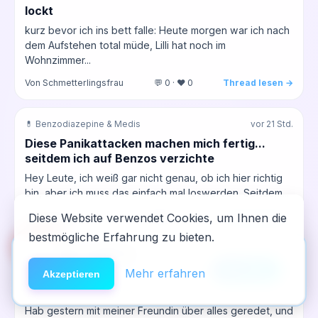
lockt
kurz bevor ich ins bett falle: Heute morgen war ich nach
dem Aufstehen total müde, Lilli hat noch im
Wohnzimmer...
Von Schmetterlingsfrau
💬 0 · ❤️ 0
Thread lesen →
💊 Benzodiazepine & Medis
vor 21 Std.
Diese Panikattacken machen mich fertig...
seitdem ich auf Benzos verzichte
Hey Leute, ich weiß gar nicht genau, ob ich hier richtig
bin, aber ich muss das einfach mal loswerden. Seitdem...
Von sarah_03
💬 0 · ❤️ 0
Thread lesen →
Diese Website verwendet Cookies, um Ihnen die
bestmögliche Erfahrung zu bieten.
🆘
Hilfe
App installieren
⚓ ⚓ Angehörige: Allgemein
vor 21 Std.
×
NeelixberliN auf dem Homescreen —
Anleitung
Mehr erfahren
Akzeptieren
Dieses Gefühl, wenn die Schwiegermutter
wie eine echte App.
fragt, ob Papa schon wieder trinkt
Hab gestern mit meiner Freundin über alles geredet, und