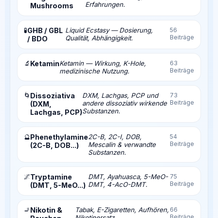
Erfahrungen.
Mushrooms
🧪
GHB / GBL
Liquid Ecstasy — Dosierung,
56
Beiträge
Qualität, Abhängigkeit.
/ BDO
🔬
Ketamin
Ketamin — Wirkung, K-Hole,
63
Beiträge
medizinische Nutzung.
🌀
Dissoziativa
DXM, Lachgas, PCP und
73
Beiträge
andere dissoziativ wirkende
(DXM,
Substanzen.
Lachgas, PCP)
🔮
Phenethylamine
2C-B, 2C-I, DOB,
54
Beiträge
Mescalin & verwandte
(2C-B, DOB...)
Substanzen.
🌌
Tryptamine
DMT, Ayahuasca, 5-MeO-
75
Beiträge
DMT, 4-AcO-DMT.
(DMT, 5-MeO...)
🚬
Nikotin &
Tabak, E-Zigaretten, Aufhören,
66
Beiträge
Nikotinersatz.