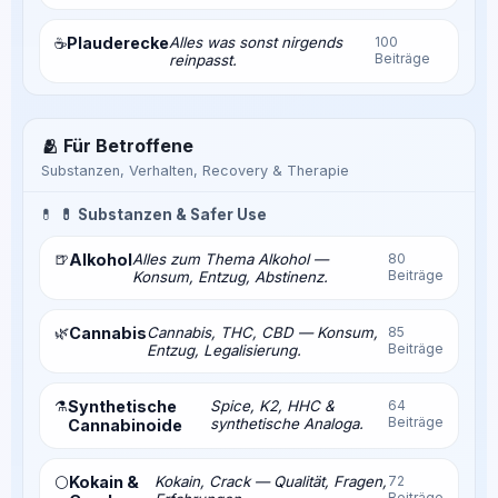
Plauderecke
Alles was sonst nirgends
100
☕
Beiträge
reinpasst.
🫂 Für Betroffene
Substanzen, Verhalten, Recovery & Therapie
💊
💊 Substanzen & Safer Use
🍺
Alkohol
Alles zum Thema Alkohol —
80
Beiträge
Konsum, Entzug, Abstinenz.
🌿
Cannabis
Cannabis, THC, CBD — Konsum,
85
Beiträge
Entzug, Legalisierung.
⚗️
Synthetische
Spice, K2, HHC &
64
Beiträge
synthetische Analoga.
Cannabinoide
Kokain &
Kokain, Crack — Qualität, Fragen,
72
⚪
Beiträge