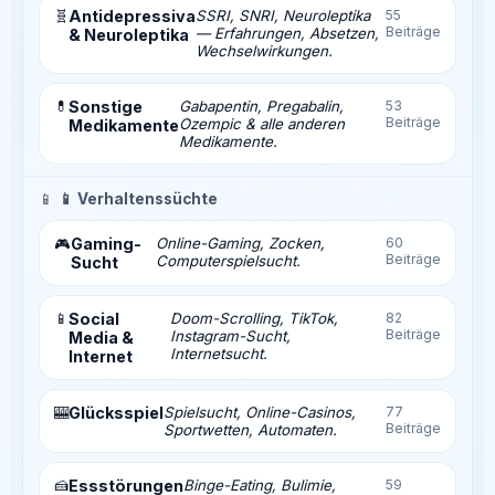
🧬
Antidepressiva
SSRI, SNRI, Neuroleptika
55
Beiträge
— Erfahrungen, Absetzen,
& Neuroleptika
Wechselwirkungen.
💊
Sonstige
Gabapentin, Pregabalin,
53
Beiträge
Ozempic & alle anderen
Medikamente
Medikamente.
📱
📱 Verhaltenssüchte
Gaming-
Online-Gaming, Zocken,
60
🎮
Beiträge
Computerspielsucht.
Sucht
📱
Social
Doom-Scrolling, TikTok,
82
Beiträge
Instagram-Sucht,
Media &
Internetsucht.
Internet
🎰
Glücksspiel
Spielsucht, Online-Casinos,
77
Beiträge
Sportwetten, Automaten.
🍰
Essstörungen
Binge-Eating, Bulimie,
59