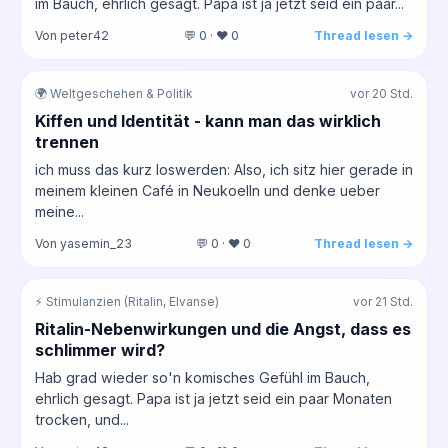
im Bauch, ehrlich gesagt. Papa ist ja jetzt seid ein paar...
Von peter42
💬 0 · ❤️ 0
Thread lesen →
🌍 Weltgeschehen & Politik
vor 20 Std.
Kiffen und Identität - kann man das wirklich
trennen
ich muss das kurz loswerden: Also, ich sitz hier gerade in
meinem kleinen Café in Neukoelln und denke ueber
meine...
Von yasemin_23
💬 0 · ❤️ 0
Thread lesen →
⚡ Stimulanzien (Ritalin, Elvanse)
vor 21 Std.
Ritalin-Nebenwirkungen und die Angst, dass es
schlimmer wird?
Hab grad wieder so'n komisches Gefühl im Bauch,
ehrlich gesagt. Papa ist ja jetzt seid ein paar Monaten
trocken, und...