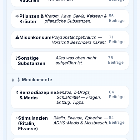
Rauchen
🌱
Pflanzen &
Kratom, Kava, Salvia, Kakteen &
56
Beiträge
pflanzliche Substanzen.
Kräuter
⚠️
Mischkonsum
Polysubstanzgebrauch —
71
Beiträge
Vorsicht! Besonders riskant.
Sonstige
Alles was oben nicht
78
❓
Beiträge
aufgeführt ist.
Substanzen
💉
💉 Medikamente
💊
Benzodiazepine
Benzos, Z-Drugs,
84
Beiträge
Schlafmittel — Fragen,
& Medis
Entzug, Tipps.
Stimulanzien
Ritalin, Elvanse, Ephedrin —
54
⚡
Beiträge
ADHS-Medis & Missbrauch.
(Ritalin,
Elvanse)