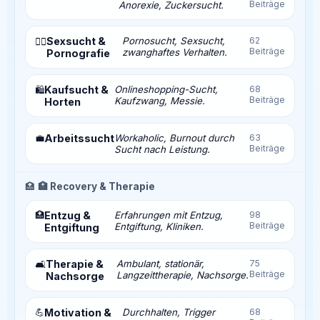
Beiträge
Anorexie, Zuckersucht.
Sexsucht &
Pornosucht, Sexsucht,
62
❤️‍🔥
Beiträge
zwanghaftes Verhalten.
Pornografie
Kaufsucht &
Onlineshopping-Sucht,
68
🛍️
Beiträge
Kaufzwang, Messie.
Horten
💼
Arbeitssucht
Workaholic, Burnout durch
63
Beiträge
Sucht nach Leistung.
🏥
🏥 Recovery & Therapie
🏥
Entzug &
Erfahrungen mit Entzug,
98
Beiträge
Entgiftung, Kliniken.
Entgiftung
Therapie &
Ambulant, stationär,
75
🛋️
Beiträge
Langzeittherapie, Nachsorge.
Nachsorge
💪
Motivation &
Durchhalten, Trigger
68