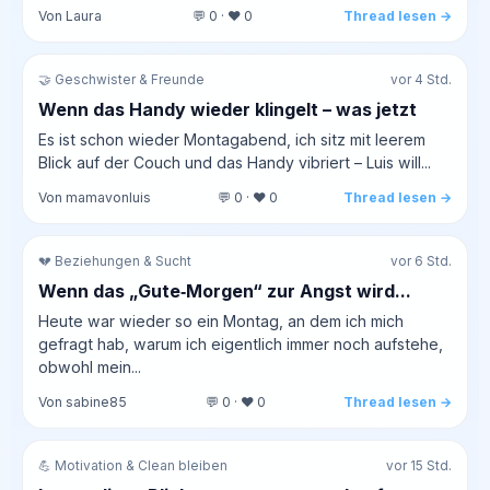
Von Laura
💬 0 · ❤️ 0
Thread lesen →
🤝 Geschwister & Freunde
vor 4 Std.
Wenn das Handy wieder klingelt – was jetzt
Es ist schon wieder Montagabend, ich sitz mit leerem
Blick auf der Couch und das Handy vibriert – Luis will...
Von mamavonluis
💬 0 · ❤️ 0
Thread lesen →
💔 Beziehungen & Sucht
vor 6 Std.
Wenn das „Gute‑Morgen“ zur Angst wird...
Heute war wieder so ein Montag, an dem ich mich
gefragt hab, warum ich eigentlich immer noch aufstehe,
obwohl mein...
Von sabine85
💬 0 · ❤️ 0
Thread lesen →
💪 Motivation & Clean bleiben
vor 15 Std.