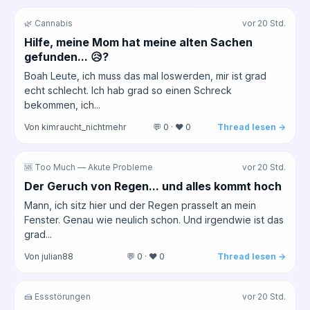
🌿 Cannabis
vor 20 Std.
Hilfe, meine Mom hat meine alten Sachen
gefunden... 😥?
Boah Leute, ich muss das mal loswerden, mir ist grad
echt schlecht. Ich hab grad so einen Schreck
bekommen, ich...
Von kimraucht_nichtmehr
💬 0 · ❤️ 0
Thread lesen →
🆘 Too Much — Akute Probleme
vor 20 Std.
Der Geruch von Regen... und alles kommt hoch
Mann, ich sitz hier und der Regen prasselt an mein
Fenster. Genau wie neulich schon. Und irgendwie ist das
grad...
Von julian88
💬 0 · ❤️ 0
Thread lesen →
🍰 Essstörungen
vor 20 Std.