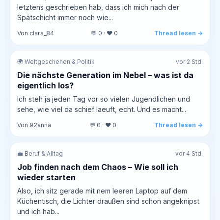
letztens geschrieben hab, dass ich mich nach der
Spätschicht immer noch wie...
Von clara_84
💬 0 · ❤️ 0
Thread lesen →
🌍 Weltgeschehen & Politik
vor 2 Std.
Die nächste Generation im Nebel – was ist da
eigentlich los?
Ich steh ja jeden Tag vor so vielen Jugendlichen und
sehe, wie viel da schief laeuft, echt. Und es macht...
Von 92anna
💬 0 · ❤️ 0
Thread lesen →
💼 Beruf & Alltag
vor 4 Std.
Job finden nach dem Chaos – Wie soll ich
wieder starten
Also, ich sitz gerade mit nem leeren Laptop auf dem
Küchentisch, die Lichter draußen sind schon angeknipst
und ich hab...