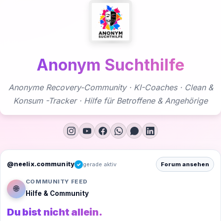
Zum
Inhalt
springen
Anonym Suchthilfe
Anonyme Recovery-Community · KI-Coaches · Clean &
Konsum -Tracker · Hilfe für Betroffene & Angehörige
@neelix.community
gerade aktiv
Forum ansehen
✓
COMMUNITY FEED
🌐
Hilfe & Community
Du bist nicht allein.