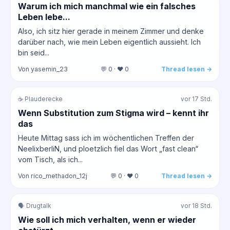
Warum ich mich manchmal wie ein falsches
Leben lebe...
Also, ich sitz hier gerade in meinem Zimmer und denke
darüber nach, wie mein Leben eigentlich aussieht. Ich
bin seid...
Von yasemin_23
💬 0 · ❤️ 0
Thread lesen →
☕ Plauderecke
vor 17 Std.
Wenn Substitution zum Stigma wird – kennt ihr
das
Heute Mittag sass ich im wöchentlichen Treffen der
NeelixberliN, und ploetzlich fiel das Wort „fast clean“
vom Tisch, als ich...
Von rico_methadon_12j
💬 0 · ❤️ 0
Thread lesen →
🗣️ Drugtalk
vor 18 Std.
Wie soll ich mich verhalten, wenn er wieder