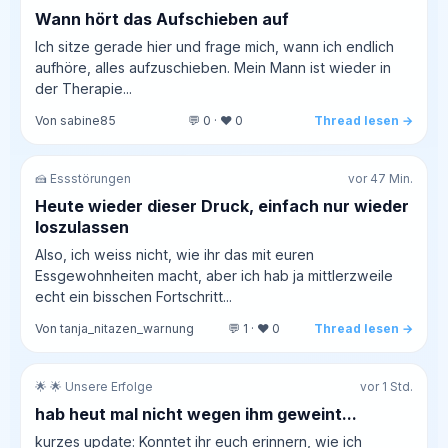
Wann hört das Aufschieben auf
Ich sitze gerade hier und frage mich, wann ich endlich
aufhöre, alles aufzuschieben. Mein Mann ist wieder in
der Therapie...
Von sabine85
💬 0 · ❤️ 0
Thread lesen →
🍰 Essstörungen
vor 47 Min.
Heute wieder dieser Druck, einfach nur wieder
loszulassen
Also, ich weiss nicht, wie ihr das mit euren
Essgewohnheiten macht, aber ich hab ja mittlerzweile
echt ein bisschen Fortschritt...
Von tanja_nitazen_warnung
💬 1 · ❤️ 0
Thread lesen →
🌟 🌟 Unsere Erfolge
vor 1 Std.
hab heut mal nicht wegen ihm geweint...
kurzes update: Konntet ihr euch erinnern, wie ich