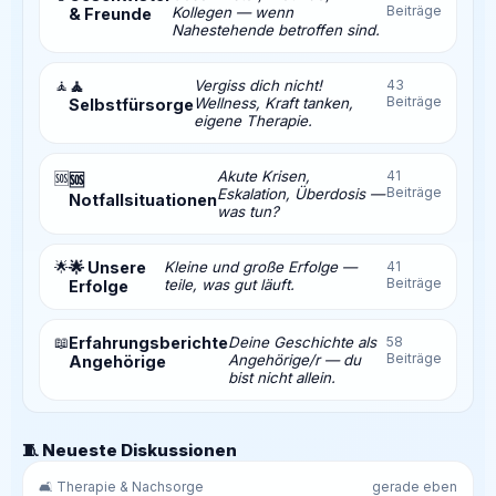
Beiträge
Kollegen — wenn
& Freunde
Nahestehende betroffen sind.
🧘
🧘
Vergiss dich nicht!
43
Beiträge
Wellness, Kraft tanken,
Selbstfürsorge
eigene Therapie.
Akute Krisen,
41
🆘
🆘
Beiträge
Eskalation, Überdosis —
Notfallsituationen
was tun?
🌟
🌟 Unsere
Kleine und große Erfolge —
41
Beiträge
teile, was gut läuft.
Erfolge
📖
Erfahrungsberichte
Deine Geschichte als
58
Beiträge
Angehörige/r — du
Angehörige
bist nicht allein.
🧵 Neueste Diskussionen
🛋️ Therapie & Nachsorge
gerade eben