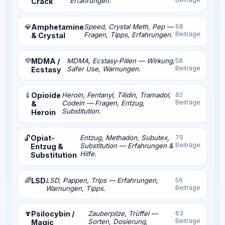
Erfahrungen.
Crack
💎
Amphetamine
Speed, Crystal Meth, Pep —
68
Beiträge
Fragen, Tipps, Erfahrungen.
& Crystal
💜
MDMA /
MDMA, Ecstasy-Pillen — Wirkung,
58
Beiträge
Safer Use, Warnungen.
Ecstasy
💉
Opioide
Heroin, Fentanyl, Tilidin, Tramadol,
82
Beiträge
Codein — Fragen, Entzug,
&
Substitution.
Heroin
Opiat-
Entzug, Methadon, Subutex,
79
🔓
Beiträge
Substitution — Erfahrungen &
Entzug &
Hilfe.
Substitution
🌈
LSD
LSD, Pappen, Trips — Erfahrungen,
56
Beiträge
Warnungen, Tipps.
🍄
Psilocybin /
Zauberpilze, Trüffel —
63
Beiträge
Sorten, Dosierung,
Magic