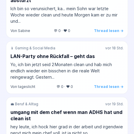
abstürzt
Ich bin so verunsichert, ka... mein Sohn war letzte
Woche wieder clean und heute Morgen kam er zu mir
und...
Von Sabine
💬 0 · ❤️ 0
Thread lesen →
📱 Gaming & Social Media
vor 18 Std.
LAN-Party ohne Rückfall – geht das
Yo, ich bin jetzt seid 2 Monaten clean und hab mich
endlich wieder ein bisschen in die reale Welt
reingewagt. Gestern...
Von tageslicht
💬 0 · ❤️ 0
Thread lesen →
💼 Beruf & Alltag
vor 19 Std.
umgang mit dem chef wenn man ADHS hat und
clean ist
hey leute, ich hock hier grad in der arbeit und irgendwie
nervt mich mein chef voll. ist ja nicht so,...