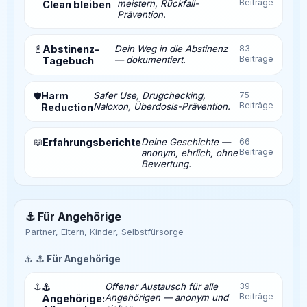
Beiträge
meistern, Rückfall-
Clean bleiben
Prävention.
📓
Abstinenz-
Dein Weg in die Abstinenz
83
Beiträge
— dokumentiert.
Tagebuch
Harm
Safer Use, Drugchecking,
75
🛡️
Beiträge
Naloxon, Überdosis-Prävention.
Reduction
📖
Erfahrungsberichte
Deine Geschichte —
66
Beiträge
anonym, ehrlich, ohne
Bewertung.
⚓ Für Angehörige
Partner, Eltern, Kinder, Selbstfürsorge
⚓
⚓ Für Angehörige
⚓
⚓
Offener Austausch für alle
39
Beiträge
Angehörigen — anonym und
Angehörige: