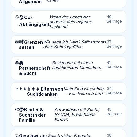
sicher.
Allgemein
Wenn das Leben des
49
🪞
🪞 Co-
Beiträge
anderen dein eigenes
Abhängigkeit
bestimmt.
🚧
🚧 Grenzen
Wie sage ich Nein? Selbstschutz
37
Beiträge
ohne Schuldgefühle.
setzen
💑
💑
Beziehung mit einem
41
Beiträge
suchtkranken Menschen.
Partnerschaft
& Sucht
👨‍👩‍👧
👨‍👩‍👧 Eltern von
Mein Kind ist süchtig
34
Beiträge
— was kann ich tun?
Suchtkranken
🧒
🧒 Kinder &
Aufwachsen mit Sucht,
43
Beiträge
NACOA, Erwachsene
Sucht in der
Kinder.
Familie
🤝
Geschwister
Geschwister, Freunde,
38