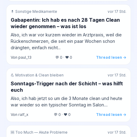
💊 Sonstige Medikamente
vor 17 Std.
Gabapentin: Ich hab es nach 28 Tagen Clean
wieder genommen – was ist los
Also, ich war vor kurzem wieder im Arztpraxis, weil die
Rückenschmerzen, die seit ein paar Wochen schon
drängten, einfach nicht...
Von paul_13
💬 0 · ❤️ 0
Thread lesen →
💪 Motivation & Clean bleiben
vor 17 Std.
Sonntags-Trigger nach der Schicht – was hilft
euch
Also, ich hab jetzt so um die 3 Monate clean und heute
war wieder so ein typischer Sonntag im Salon....
Von ralf_x
💬 0 · ❤️ 0
Thread lesen →
🆘 Too Much — Akute Probleme
vor 17 Std.