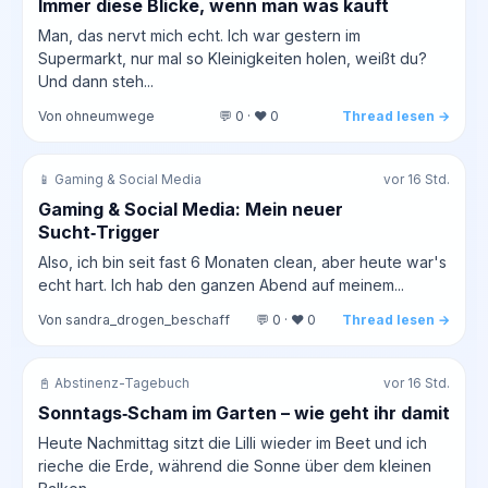
Immer diese Blicke, wenn man was kauft
Man, das nervt mich echt. Ich war gestern im
Supermarkt, nur mal so Kleinigkeiten holen, weißt du?
Und dann steh...
Von ohneumwege
💬 0 · ❤️ 0
Thread lesen →
📱 Gaming & Social Media
vor 16 Std.
Gaming & Social Media: Mein neuer
Sucht‑Trigger
Also, ich bin seit fast 6 Monaten clean, aber heute war's
echt hart. Ich hab den ganzen Abend auf meinem...
Von sandra_drogen_beschaff
💬 0 · ❤️ 0
Thread lesen →
📓 Abstinenz-Tagebuch
vor 16 Std.
Sonntags‑Scham im Garten – wie geht ihr damit
Heute Nachmittag sitzt die Lilli wieder im Beet und ich
rieche die Erde, während die Sonne über dem kleinen