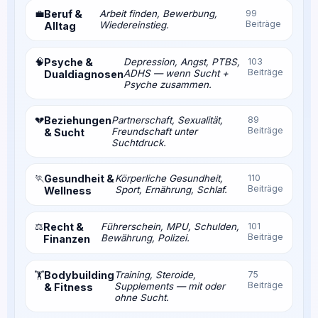
💼
Beruf &
Arbeit finden, Bewerbung,
99
Beiträge
Wiedereinstieg.
Alltag
🧠
Psyche &
Depression, Angst, PTBS,
103
Beiträge
ADHS — wenn Sucht +
Dualdiagnosen
Psyche zusammen.
💔
Beziehungen
Partnerschaft, Sexualität,
89
Beiträge
Freundschaft unter
& Sucht
Suchtdruck.
🏃
Gesundheit &
Körperliche Gesundheit,
110
Beiträge
Sport, Ernährung, Schlaf.
Wellness
⚖️
Recht &
Führerschein, MPU, Schulden,
101
Beiträge
Bewährung, Polizei.
Finanzen
Bodybuilding
Training, Steroide,
75
🏋️
Beiträge
Supplements — mit oder
& Fitness
ohne Sucht.