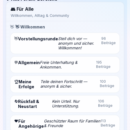
👥 Für Alle
Willkommen, Alltag & Community
👋
👋 Willkommen
👋
Vorstellungsrunde
Stell dich vor —
96
Beiträge
anonym und sicher.
Willkommen!
💬
Allgemein
Freie Unterhaltung &
195
Beiträge
Ankommen.
Meine
Teile deinen Fortschritt —
100
🏆
Beiträge
anonym & sicher.
Erfolge
🔄
Rückfall &
Kein Urteil. Nur
106
Beiträge
Unterstützung.
Neustart
❤️
Für
Geschützter Raum für Familien
113
Beiträge
& Freunde
Angehörige