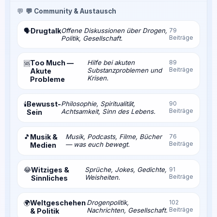
💬
💬 Community & Austausch
Drugtalk
Offene Diskussionen über Drogen,
79
🗣️
Beiträge
Politik, Gesellschaft.
Too Much —
Hilfe bei akuten
89
🆘
Beiträge
Substanzproblemen und
Akute
Krisen.
Probleme
Bewusst-
Philosophie, Spiritualität,
90
🕯️
Beiträge
Achtsamkeit, Sinn des Lebens.
Sein
🎵
Musik &
Musik, Podcasts, Filme, Bücher
76
Beiträge
— was euch bewegt.
Medien
😂
Witziges &
Sprüche, Jokes, Gedichte,
91
Beiträge
Weisheiten.
Sinnliches
Weltgeschehen
Drogenpolitik,
102
🌍
Beiträge
Nachrichten, Gesellschaft.
& Politik