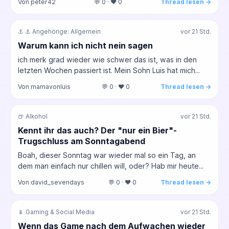
Von peter42
💬 0 · ❤️ 0
Thread lesen →
⚓ ⚓ Angehörige: Allgemein
vor 21 Std.
Warum kann ich nicht nein sagen
ich merk grad wieder wie schwer das ist, was in den
letzten Wochen passiert ist. Mein Sohn Luis hat mich...
Von mamavonluis
💬 0 · ❤️ 0
Thread lesen →
🍺 Alkohol
vor 21 Std.
Kennt ihr das auch? Der "nur ein Bier"-
Trugschluss am Sonntagabend
Boah, dieser Sonntag war wieder mal so ein Tag, an
dem man einfach nur chillen will, oder? Hab mir heute...
Von david_sevendays
💬 0 · ❤️ 0
Thread lesen →
📱 Gaming & Social Media
vor 21 Std.
Wenn das Game nach dem Aufwachen wieder