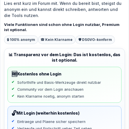
Lies erst kurz im Forum mit. Wenn du bereit bist, steigst du
anonym ein und kannst direkt schreiben, antworten und
die Tools nutzen.
Viele Funktionen sind schon ohne Login nutzbar, Premium
ist optional.
🔒 100% anonym
🙈 Kein Klarname
🛡️ DSGVO-konform
📊 Transparenz vor dem Login: Das ist kostenlos, das
ist optional.
🆓
Kostenlos ohne Login
Soforthilfe und Basis-Werkzeuge direkt nutzbar
Community vor dem Login anschauen
Kein Klarname noetig, anonym starten
🔓
Mit Login (weiterhin kostenlos)
Eintraege und Plaene sicher speichern
Verlaeufe und Fortschritt ueber Zeit sehen