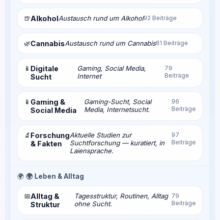
🍺
Alkohol
Austausch rund um Alkohol
92 Beiträge
🌿
Cannabis
Austausch rund um Cannabis
81 Beiträge
📱
Digitale
Gaming, Social Media,
79
Beiträge
Internet
Sucht
📱
Gaming &
Gaming-Sucht, Social
96
Beiträge
Media, Internetsucht.
Social Media
🔬
Forschung
Aktuelle Studien zur
97
Beiträge
Suchtforschung — kuratiert, in
& Fakten
Laiensprache.
🌍
🌍 Leben & Alltag
📅
Alltag &
Tagesstruktur, Routinen, Alltag
79
Beiträge
ohne Sucht.
Struktur