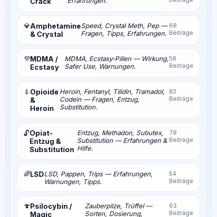
Erfahrungen.
Crack
💎
Amphetamine
Speed, Crystal Meth, Pep —
68
Beiträge
Fragen, Tipps, Erfahrungen.
& Crystal
💜
MDMA /
MDMA, Ecstasy-Pillen — Wirkung,
58
Beiträge
Safer Use, Warnungen.
Ecstasy
💉
Opioide
Heroin, Fentanyl, Tilidin, Tramadol,
82
Beiträge
Codein — Fragen, Entzug,
&
Substitution.
Heroin
Opiat-
Entzug, Methadon, Subutex,
78
🔓
Beiträge
Substitution — Erfahrungen &
Entzug &
Hilfe.
Substitution
🌈
LSD
LSD, Pappen, Trips — Erfahrungen,
54
Beiträge
Warnungen, Tipps.
🍄
Psilocybin /
Zauberpilze, Trüffel —
63
Beiträge
Sorten, Dosierung,
Magic