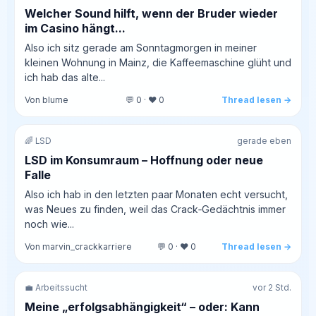
Welcher Sound hilft, wenn der Bruder wieder
im Casino hängt...
Also ich sitz gerade am Sonntagmorgen in meiner
kleinen Wohnung in Mainz, die Kaffeemaschine glüht und
ich hab das alte...
Von blume
💬 0 · ❤️ 0
Thread lesen →
🌈 LSD
gerade eben
LSD im Konsumraum – Hoffnung oder neue
Falle
Also ich hab in den letzten paar Monaten echt versucht,
was Neues zu finden, weil das Crack‑Gedächtnis immer
noch wie...
Von marvin_crackkarriere
💬 0 · ❤️ 0
Thread lesen →
💼 Arbeitssucht
vor 2 Std.
Meine „erfolgsabhängigkeit“ – oder: Kann