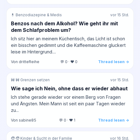
💊 Benzodiazepine & Medis
vor 15 Std.
Benzos nach dem Alkohol? Wie geht ihr mit
dem Schlafproblem um?
Ich sitz hier an meinem Küchentisch, das Licht ist schon
ein bisschen gedimmt und die Kaffeemaschine gluckert
leise im Hintergrund....
Von dritteReihe
💬 0 · ❤️ 0
Thread lesen →
🚧 🚧 Grenzen setzen
vor 15 Std.
Wie sage ich Nein, ohne dass er wieder abhaut
Ich stehe gerade wieder vor einem Berg von Fragen
und Ängsten. Mein Mann ist seit ein paar Tagen wieder
zu...
Von sabine85
💬 0 · ❤️ 1
Thread lesen →
🧒 🧒 Kinder & Sucht in der Familie
vor 16 Std.