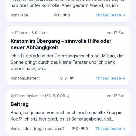
hab alles unter Kontrolle. Aber gestern Abend, als ich...
Von Elena
💬 0 · ❤️ 0
Thread lesen →
🌱 Pflanzen & Kräuter
vor 17 Std.
Kratom im Übergang – sinnvolle Hilfe oder
neuer Abhängigkeit
Ich sitz gerade in der Übergangseinrichtung, Mittag, die
Sonne dringt durch das kleine Fenster und ich denk
drüber nach, ob...
Von tom_haftent
💬 8 · ❤️ 1
Thread lesen →
🔮 Phenethylamine (2C-B, DOB...)
vor 17 Std.
Beitrag
Boah, hat jemand von euch auch noch das alte Zeug im
Kopf? Ich sitz hier grad, es ist Samstagabend, voll...
Von sandra_drogen_beschaff
💬 0 · ❤️ 0
Thread lesen →