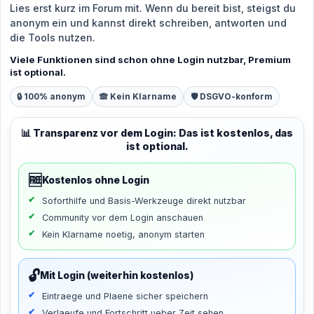
Lies erst kurz im Forum mit. Wenn du bereit bist, steigst du
anonym ein und kannst direkt schreiben, antworten und
die Tools nutzen.
Viele Funktionen sind schon ohne Login nutzbar, Premium
ist optional.
🔒 100% anonym
🙈 Kein Klarname
🛡️ DSGVO-konform
📊 Transparenz vor dem Login: Das ist kostenlos, das
ist optional.
🆓
Kostenlos ohne Login
Soforthilfe und Basis-Werkzeuge direkt nutzbar
Community vor dem Login anschauen
Kein Klarname noetig, anonym starten
🔓
Mit Login (weiterhin kostenlos)
Eintraege und Plaene sicher speichern
Verlaeufe und Fortschritt ueber Zeit sehen