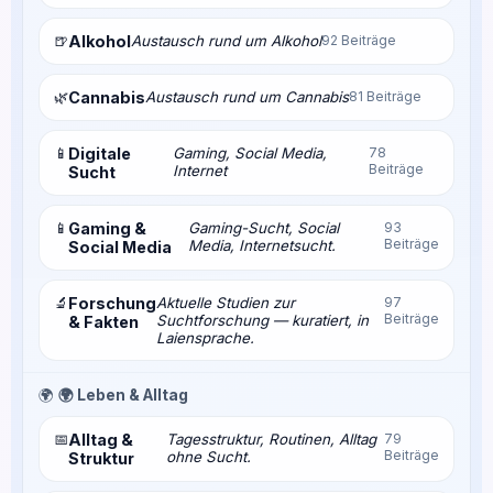
🍺
Alkohol
Austausch rund um Alkohol
92 Beiträge
🌿
Cannabis
Austausch rund um Cannabis
81 Beiträge
📱
Digitale
Gaming, Social Media,
78
Beiträge
Internet
Sucht
📱
Gaming &
Gaming-Sucht, Social
93
Beiträge
Media, Internetsucht.
Social Media
🔬
Forschung
Aktuelle Studien zur
97
Beiträge
Suchtforschung — kuratiert, in
& Fakten
Laiensprache.
🌍
🌍 Leben & Alltag
📅
Alltag &
Tagesstruktur, Routinen, Alltag
79
Beiträge
ohne Sucht.
Struktur