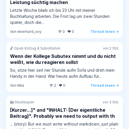
Leistung süchtig machen
Letzte Woche blieb ich bis 23 Uhr mit meiner
Buchhaltung arbeiten. Die Frist lag um zwei Stunden
später, doch die...
Von eberhard_oxy
💬 0 · ❤️ 0
Thread lesen →
🔓 Opiat-Entzug & Substitution
vor 2 Std.
Wenn der Kollege Subutex nimmt und du nicht
weißt, wie du reagieren sollst
So, sitze hier seit ner Stunde aufm Sofa und dreh mein
Handy in der Hand. War heute aufm Aufbau für...
Von Mila
💬 2 · ❤️ 0
Thread lesen →
🎰 Glücksspiel
vor 3 Std.
[Kurzer...]" and "INHALT: [Der eigentliche
Beitrag]". Probably we need to output with th
... (story) But we must write without markdown, just plain