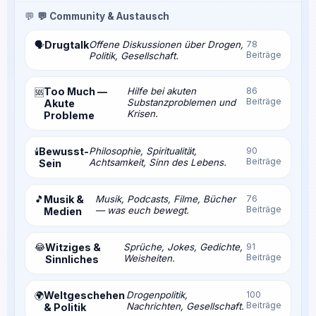
💬
💬 Community & Austausch
Drugtalk
Offene Diskussionen über Drogen,
78
🗣️
Beiträge
Politik, Gesellschaft.
Too Much —
Hilfe bei akuten
86
🆘
Beiträge
Substanzproblemen und
Akute
Krisen.
Probleme
Bewusst-
Philosophie, Spiritualität,
90
🕯️
Beiträge
Achtsamkeit, Sinn des Lebens.
Sein
🎵
Musik &
Musik, Podcasts, Filme, Bücher
76
Beiträge
— was euch bewegt.
Medien
😂
Witziges &
Sprüche, Jokes, Gedichte,
91
Beiträge
Weisheiten.
Sinnliches
Weltgeschehen
Drogenpolitik,
100
🌍
Beiträge
Nachrichten, Gesellschaft.
& Politik