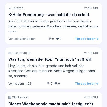
🔬 Ketamin
vor 17 Std.
K-Hole-Erinnerung – was habt ihr da erlebt
Also ich hab hier im Forum ja schon öfter von diesen
tiefen K-Holes gelesen. Manche schreiben, sie haben da
quasi...
Von schattenboxer
💬 0 · ❤️ 0
Thread lesen →
🍰 Essstörungen
vor 18 Std.
Was tun, wenn der Kopf "nur noch" süß will
Hey Leute, ich sitz hier gerade und hab voll das
komische Gefuehl im Bauch. Nicht wegen Hunger oder
so, sondern...
Von yasemin_23
💬 0 · ❤️ 0
Thread lesen →
🎰 Glücksspiel
vor 18 Std.
Dieses Wochenende macht mich fertig, echt