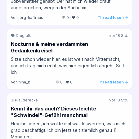
Jobvermittler gehabt. Der hat mich wieder drauf
angesprochen, wegen der Sache im...
Von jörg_haftraus
💬 0 · ❤️ 0
Thread lesen →
🗣️ Drugtalk
vor 18 Std.
Nocturna & meine verdammten
Gedankenkreisel
Sitze schon wieder hier, es ist weit nach Mitternacht,
und ich frag mich echt, was hier eigentlich abgeht. Seit
ich...
Von nina_b
💬 0 · ❤️ 0
Thread lesen →
☕ Plauderecke
vor 18 Std.
Kennt ihr das auch? Dieses leichte
"Schwindel"-Gefühl manchmal
Hey ihr Lieben, ich wollte mal was loswerden, was mich
grad beschäftigt. Ich bin jetzt seit ziemlich genau 11
Monaten...