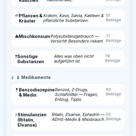
Rauchen
🌱
Pflanzen &
Kratom, Kava, Salvia, Kakteen &
55
Beiträge
pflanzliche Substanzen.
Kräuter
⚠️
Mischkonsum
Polysubstanzgebrauch —
71
Beiträge
Vorsicht! Besonders riskant.
Sonstige
Alles was oben nicht
78
❓
Beiträge
aufgeführt ist.
Substanzen
💉
💉 Medikamente
💊
Benzodiazepine
Benzos, Z-Drugs,
83
Beiträge
Schlafmittel — Fragen,
& Medis
Entzug, Tipps.
Stimulanzien
Ritalin, Elvanse, Ephedrin —
53
⚡
Beiträge
ADHS-Medis & Missbrauch.
(Ritalin,
Elvanse)