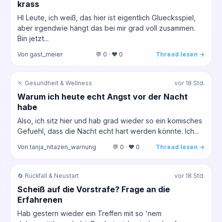
krass
HI Leute, ich weiß, das hier ist eigentlich Gluecksspiel,
aber irgendwie hängt das bei mir grad voll zusammen.
Bin jetzt...
Von gast_meier
💬 0 · ❤️ 0
Thread lesen →
🏃 Gesundheit & Wellness
vor 18 Std.
Warum ich heute echt Angst vor der Nacht
habe
Also, ich sitz hier und hab grad wieder so ein komisches
Gefuehl, dass die Nacht echt hart werden könnte. Ich...
Von tanja_nitazen_warnung
💬 0 · ❤️ 0
Thread lesen →
🔄 Rückfall & Neustart
vor 18 Std.
Scheiß auf die Vorstrafe? Frage an die
Erfahrenen
Hab gestern wieder ein Treffen mit so 'nem