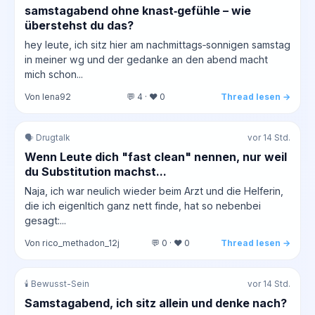
samstagabend ohne knast‑gefühle – wie
überstehst du das?
hey leute, ich sitz hier am nachmittags‑sonnigen samstag
in meiner wg und der gedanke an den abend macht
mich schon...
Von lena92
💬 4 · ❤️ 0
Thread lesen →
🗣️ Drugtalk
vor 14 Std.
Wenn Leute dich "fast clean" nennen, nur weil
du Substitution machst...
Naja, ich war neulich wieder beim Arzt und die Helferin,
die ich eigenltich ganz nett finde, hat so nebenbei
gesagt:...
Von rico_methadon_12j
💬 0 · ❤️ 0
Thread lesen →
🕯️ Bewusst-Sein
vor 14 Std.
Samstagabend, ich sitz allein und denke nach?