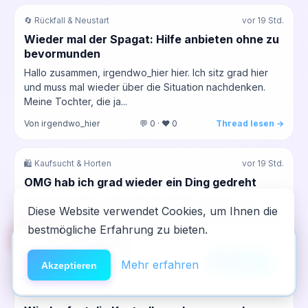
🔄 Rückfall & Neustart
vor 19 Std.
Wieder mal der Spagat: Hilfe anbieten ohne zu
bevormunden
Hallo zusammen, irgendwo_hier hier. Ich sitz grad hier
und muss mal wieder über die Situation nachdenken.
Meine Tochter, die ja...
Von irgendwo_hier
💬 0 · ❤️ 0
Thread lesen →
🛍️ Kaufsucht & Horten
vor 19 Std.
OMG hab ich grad wieder ein Ding gedreht
Bin grad wieder total am Rad gedreht, hab mir auf
Diese Website verwendet Cookies, um Ihnen die
irgendeiner Seite total überflüssigen Kram bestellt, weil
bestmögliche Erfahrung zu bieten.
mir langweilig war...
🆘
Hilfe
App installieren
Von anni_herzchaos
💬 0 · ❤️ 0
Thread lesen →
×
NeelixberliN auf dem Homescreen —
Anleitung
Mehr erfahren
Akzeptieren
wie eine echte App.
⚠️ Mischkonsum
vor 19 Std.