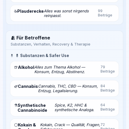
Plauderecke
Alles was sonst nirgends
99
☕
Beiträge
reinpasst.
🫂 Für Betroffene
Substanzen, Verhalten, Recovery & Therapie
💊
💊 Substanzen & Safer Use
🍺
Alkohol
Alles zum Thema Alkohol —
79
Beiträge
Konsum, Entzug, Abstinenz.
🌿
Cannabis
Cannabis, THC, CBD — Konsum,
84
Beiträge
Entzug, Legalisierung.
⚗️
Synthetische
Spice, K2, HHC &
64
Beiträge
synthetische Analoga.
Cannabinoide
Kokain &
Kokain, Crack — Qualität, Fragen,
72
⚪
Beiträge