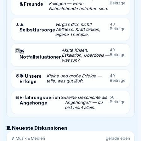
Beiträge
Kollegen — wenn
& Freunde
Nahestehende betroffen sind.
🧘
🧘
Vergiss dich nicht!
43
Beiträge
Wellness, Kraft tanken,
Selbstfürsorge
eigene Therapie.
Akute Krisen,
40
🆘
🆘
Beiträge
Eskalation, Überdosis —
Notfallsituationen
was tun?
🌟
🌟 Unsere
Kleine und große Erfolge —
40
Beiträge
teile, was gut läuft.
Erfolge
📖
Erfahrungsberichte
Deine Geschichte als
58
Beiträge
Angehörige/r — du
Angehörige
bist nicht allein.
🧵 Neueste Diskussionen
🎵 Musik & Medien
gerade eben