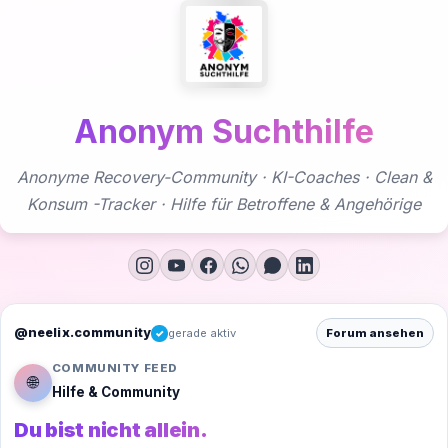
Zum
Inhalt
springen
Anonym Suchthilfe
Anonyme Recovery-Community · KI-Coaches · Clean &
Konsum -Tracker · Hilfe für Betroffene & Angehörige
@neelix.community
gerade aktiv
Forum ansehen
✓
COMMUNITY FEED
🌐
Hilfe & Community
Du bist nicht allein.