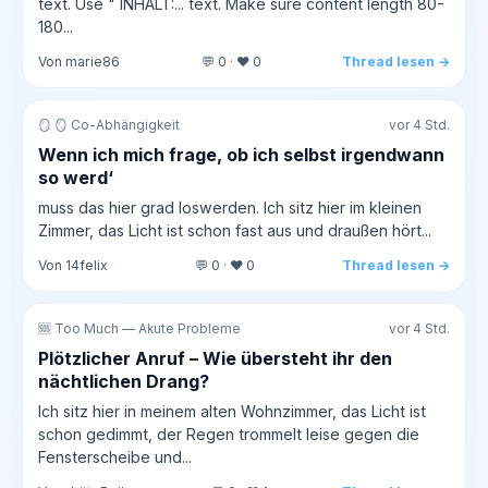
text. Use " INHALT:... text. Make sure content length 80-
180...
Von marie86
💬 0 · ❤️ 0
Thread lesen →
🪞 🪞 Co-Abhängigkeit
vor 4 Std.
Wenn ich mich frage, ob ich selbst irgendwann
so werd‘
muss das hier grad loswerden. Ich sitz hier im kleinen
Zimmer, das Licht ist schon fast aus und draußen hört...
Von 14felix
💬 0 · ❤️ 0
Thread lesen →
🆘 Too Much — Akute Probleme
vor 4 Std.
Plötzlicher Anruf – Wie übersteht ihr den
nächtlichen Drang?
Ich sitz hier in meinem alten Wohnzimmer, das Licht ist
schon gedimmt, der Regen trommelt leise gegen die
Fensterscheibe und...