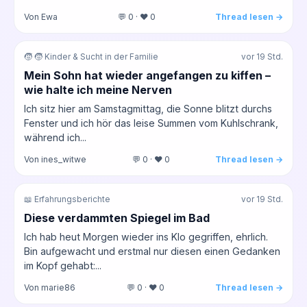
Von Ewa
💬 0 · ❤️ 0
Thread lesen →
🧒 🧒 Kinder & Sucht in der Familie
vor 19 Std.
Mein Sohn hat wieder angefangen zu kiffen –
wie halte ich meine Nerven
Ich sitz hier am Samstagmittag, die Sonne blitzt durchs
Fenster und ich hör das leise Summen vom Kuhlschrank,
während ich...
Von ines_witwe
💬 0 · ❤️ 0
Thread lesen →
📖 Erfahrungsberichte
vor 19 Std.
Diese verdammten Spiegel im Bad
Ich hab heut Morgen wieder ins Klo gegriffen, ehrlich.
Bin aufgewacht und erstmal nur diesen einen Gedanken
im Kopf gehabt:...
Von marie86
💬 0 · ❤️ 0
Thread lesen →