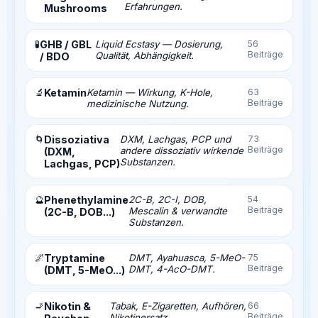
Erfahrungen.
Mushrooms
🧪
GHB / GBL
Liquid Ecstasy — Dosierung,
56
Beiträge
Qualität, Abhängigkeit.
/ BDO
🔬
Ketamin
Ketamin — Wirkung, K-Hole,
63
Beiträge
medizinische Nutzung.
🌀
Dissoziativa
DXM, Lachgas, PCP und
73
Beiträge
andere dissoziativ wirkende
(DXM,
Substanzen.
Lachgas, PCP)
🔮
Phenethylamine
2C-B, 2C-I, DOB,
54
Beiträge
Mescalin & verwandte
(2C-B, DOB...)
Substanzen.
🌌
Tryptamine
DMT, Ayahuasca, 5-MeO-
75
Beiträge
DMT, 4-AcO-DMT.
(DMT, 5-MeO...)
🚬
Nikotin &
Tabak, E-Zigaretten, Aufhören,
66
Beiträge
Nikotinersatz.