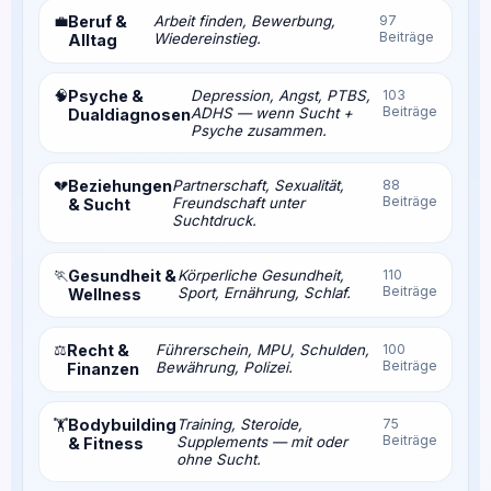
💼
Beruf &
Arbeit finden, Bewerbung,
97
Beiträge
Wiedereinstieg.
Alltag
🧠
Psyche &
Depression, Angst, PTBS,
103
Beiträge
ADHS — wenn Sucht +
Dualdiagnosen
Psyche zusammen.
💔
Beziehungen
Partnerschaft, Sexualität,
88
Beiträge
Freundschaft unter
& Sucht
Suchtdruck.
🏃
Gesundheit &
Körperliche Gesundheit,
110
Beiträge
Sport, Ernährung, Schlaf.
Wellness
⚖️
Recht &
Führerschein, MPU, Schulden,
100
Beiträge
Bewährung, Polizei.
Finanzen
Bodybuilding
Training, Steroide,
75
🏋️
Beiträge
Supplements — mit oder
& Fitness
ohne Sucht.