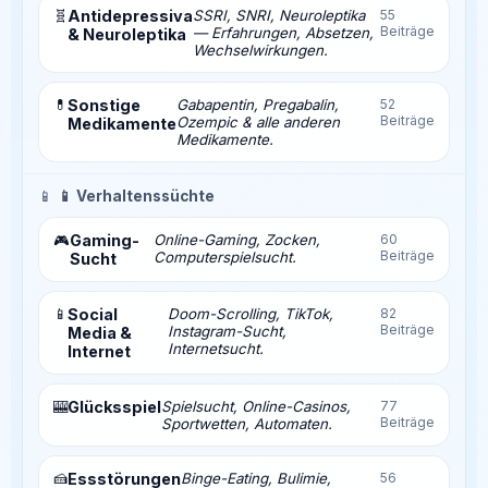
🧬
Antidepressiva
SSRI, SNRI, Neuroleptika
55
Beiträge
— Erfahrungen, Absetzen,
& Neuroleptika
Wechselwirkungen.
💊
Sonstige
Gabapentin, Pregabalin,
52
Beiträge
Ozempic & alle anderen
Medikamente
Medikamente.
📱
📱 Verhaltenssüchte
Gaming-
Online-Gaming, Zocken,
60
🎮
Beiträge
Computerspielsucht.
Sucht
📱
Social
Doom-Scrolling, TikTok,
82
Beiträge
Instagram-Sucht,
Media &
Internetsucht.
Internet
🎰
Glücksspiel
Spielsucht, Online-Casinos,
77
Beiträge
Sportwetten, Automaten.
🍰
Essstörungen
Binge-Eating, Bulimie,
56