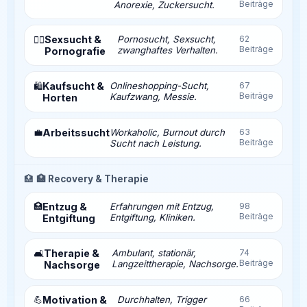
Beiträge
Anorexie, Zuckersucht.
Sexsucht &
Pornosucht, Sexsucht,
62
❤️‍🔥
Beiträge
zwanghaftes Verhalten.
Pornografie
Kaufsucht &
Onlineshopping-Sucht,
67
🛍️
Beiträge
Kaufzwang, Messie.
Horten
💼
Arbeitssucht
Workaholic, Burnout durch
63
Beiträge
Sucht nach Leistung.
🏥
🏥 Recovery & Therapie
🏥
Entzug &
Erfahrungen mit Entzug,
98
Beiträge
Entgiftung, Kliniken.
Entgiftung
Therapie &
Ambulant, stationär,
74
🛋️
Beiträge
Langzeittherapie, Nachsorge.
Nachsorge
💪
Motivation &
Durchhalten, Trigger
66