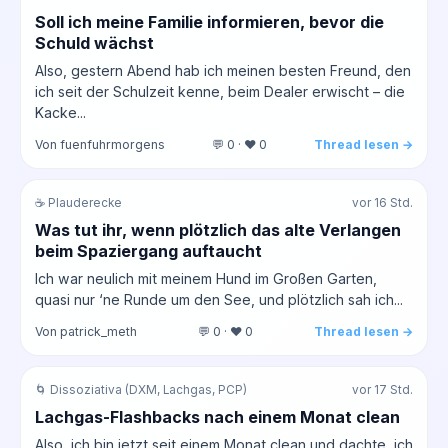
Soll ich meine Familie informieren, bevor die
Schuld wächst
Also, gestern Abend hab ich meinen besten Freund, den
ich seit der Schulzeit kenne, beim Dealer erwischt – die
Kacke...
Von fuenfuhrmorgens
💬 0 · ❤️ 0
Thread lesen →
☕ Plauderecke
vor 16 Std.
Was tut ihr, wenn plötzlich das alte Verlangen
beim Spaziergang auftaucht
Ich war neulich mit meinem Hund im Großen Garten,
quasi nur ‘ne Runde um den See, und plötzlich sah ich...
Von patrick_meth
💬 0 · ❤️ 0
Thread lesen →
🌀 Dissoziativa (DXM, Lachgas, PCP)
vor 17 Std.
Lachgas-Flashbacks nach einem Monat clean
Also, ich bin jetzt seit einem Monat clean und dachte, ich