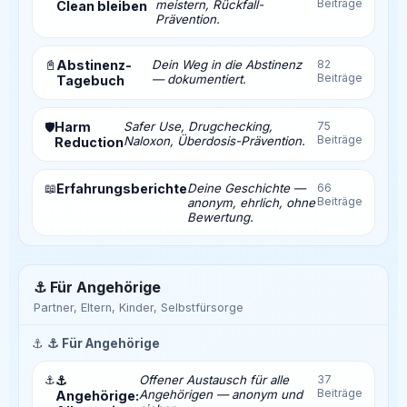
Beiträge
meistern, Rückfall-
Clean bleiben
Prävention.
📓
Abstinenz-
Dein Weg in die Abstinenz
82
Beiträge
— dokumentiert.
Tagebuch
Harm
Safer Use, Drugchecking,
75
🛡️
Beiträge
Naloxon, Überdosis-Prävention.
Reduction
📖
Erfahrungsberichte
Deine Geschichte —
66
Beiträge
anonym, ehrlich, ohne
Bewertung.
⚓ Für Angehörige
Partner, Eltern, Kinder, Selbstfürsorge
⚓
⚓ Für Angehörige
⚓
⚓
Offener Austausch für alle
37
Beiträge
Angehörigen — anonym und
Angehörige: