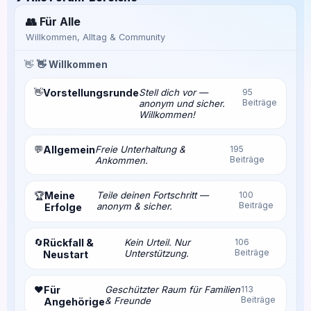
👥 Für Alle
Willkommen, Alltag & Community
👋
👋 Willkommen
👋
Vorstellungsrunde
Stell dich vor —
95
Beiträge
anonym und sicher.
Willkommen!
💬
Allgemein
Freie Unterhaltung &
195
Beiträge
Ankommen.
Meine
Teile deinen Fortschritt —
100
🏆
Beiträge
anonym & sicher.
Erfolge
🔄
Rückfall &
Kein Urteil. Nur
106
Beiträge
Unterstützung.
Neustart
❤️
Für
Geschützter Raum für Familien
113
Beiträge
& Freunde
Angehörige