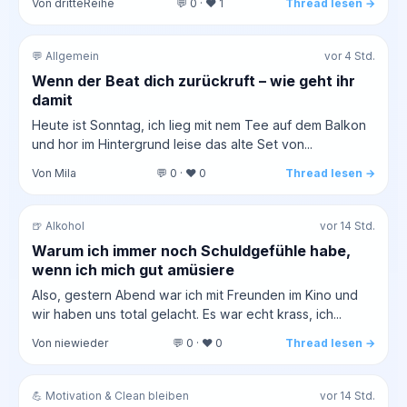
Von dritteReihe
💬 0 · ❤️ 1
Thread lesen →
💬 Allgemein
vor 4 Std.
Wenn der Beat dich zurückruft – wie geht ihr
damit
Heute ist Sonntag, ich lieg mit nem Tee auf dem Balkon
und hor im Hintergrund leise das alte Set von...
Von Mila
💬 0 · ❤️ 0
Thread lesen →
🍺 Alkohol
vor 14 Std.
Warum ich immer noch Schuldgefühle habe,
wenn ich mich gut amüsiere
Also, gestern Abend war ich mit Freunden im Kino und
wir haben uns total gelacht. Es war echt krass, ich...
Von niewieder
💬 0 · ❤️ 0
Thread lesen →
💪 Motivation & Clean bleiben
vor 14 Std.