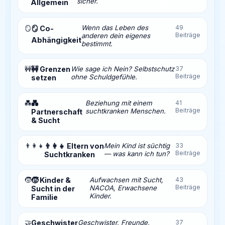
sicher.
Allgemein
Wenn das Leben des
49
🪞
🪞 Co-
Beiträge
anderen dein eigenes
Abhängigkeit
bestimmt.
🚧
🚧 Grenzen
Wie sage ich Nein? Selbstschutz
37
Beiträge
ohne Schuldgefühle.
setzen
💑
💑
Beziehung mit einem
41
Beiträge
suchtkranken Menschen.
Partnerschaft
& Sucht
👨‍👩‍👧
👨‍👩‍👧 Eltern von
Mein Kind ist süchtig
33
Beiträge
— was kann ich tun?
Suchtkranken
🧒
🧒 Kinder &
Aufwachsen mit Sucht,
43
Beiträge
NACOA, Erwachsene
Sucht in der
Kinder.
Familie
🤝
Geschwister
Geschwister, Freunde,
37