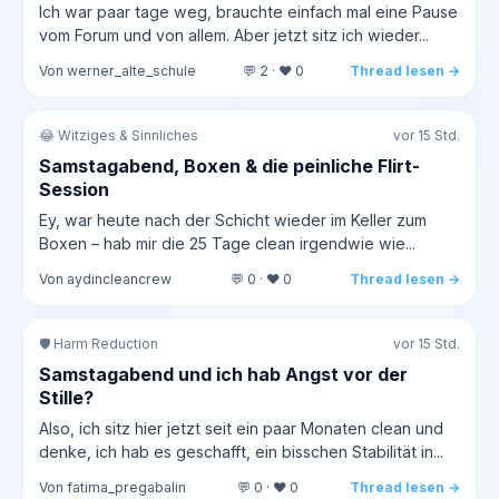
Ich war paar tage weg, brauchte einfach mal eine Pause
vom Forum und von allem. Aber jetzt sitz ich wieder...
Von werner_alte_schule
💬 2 · ❤️ 0
Thread lesen →
😂 Witziges & Sinnliches
vor 15 Std.
Samstagabend, Boxen & die peinliche Flirt-
Session
Ey, war heute nach der Schicht wieder im Keller zum
Boxen – hab mir die 25 Tage clean irgendwie wie...
Von aydincleancrew
💬 0 · ❤️ 0
Thread lesen →
🛡️ Harm Reduction
vor 15 Std.
Samstagabend und ich hab Angst vor der
Stille?
Also, ich sitz hier jetzt seit ein paar Monaten clean und
denke, ich hab es geschafft, ein bisschen Stabilität in...
Von fatima_pregabalin
💬 0 · ❤️ 0
Thread lesen →