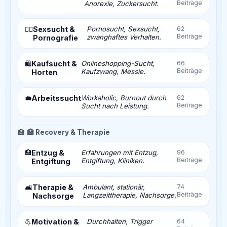
Beiträge
Anorexie, Zuckersucht.
Sexsucht &
Pornosucht, Sexsucht,
62
❤️‍🔥
Beiträge
zwanghaftes Verhalten.
Pornografie
Kaufsucht &
Onlineshopping-Sucht,
66
🛍️
Beiträge
Kaufzwang, Messie.
Horten
💼
Arbeitssucht
Workaholic, Burnout durch
62
Beiträge
Sucht nach Leistung.
🏥
🏥 Recovery & Therapie
🏥
Entzug &
Erfahrungen mit Entzug,
96
Beiträge
Entgiftung, Kliniken.
Entgiftung
Therapie &
Ambulant, stationär,
74
🛋️
Beiträge
Langzeittherapie, Nachsorge.
Nachsorge
💪
Motivation &
Durchhalten, Trigger
64