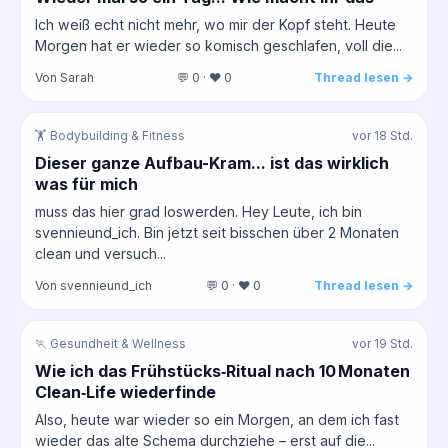
Ich weiß echt nicht mehr, wo mir der Kopf steht. Heute
Morgen hat er wieder so komisch geschlafen, voll die...
Von Sarah
💬 0 · ❤️ 0
Thread lesen →
🏋️ Bodybuilding & Fitness
vor 18 Std.
Dieser ganze Aufbau-Kram... ist das wirklich
was für mich
muss das hier grad loswerden. Hey Leute, ich bin
svennieund_ich. Bin jetzt seit bisschen über 2 Monaten
clean und versuch...
Von svennieund_ich
💬 0 · ❤️ 0
Thread lesen →
🏃 Gesundheit & Wellness
vor 19 Std.
Wie ich das Frühstücks‑Ritual nach 10 Monaten
Clean‑Life wiederfinde
Also, heute war wieder so ein Morgen, an dem ich fast
wieder das alte Schema durchziehe – erst auf die...