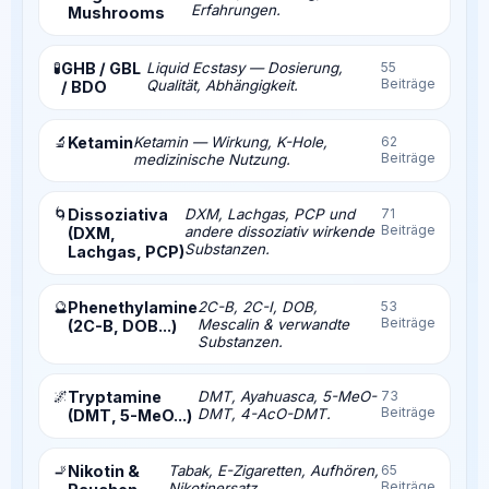
Erfahrungen.
Mushrooms
🧪
GHB / GBL
Liquid Ecstasy — Dosierung,
55
Beiträge
Qualität, Abhängigkeit.
/ BDO
🔬
Ketamin
Ketamin — Wirkung, K-Hole,
62
Beiträge
medizinische Nutzung.
🌀
Dissoziativa
DXM, Lachgas, PCP und
71
Beiträge
andere dissoziativ wirkende
(DXM,
Substanzen.
Lachgas, PCP)
🔮
Phenethylamine
2C-B, 2C-I, DOB,
53
Beiträge
Mescalin & verwandte
(2C-B, DOB...)
Substanzen.
🌌
Tryptamine
DMT, Ayahuasca, 5-MeO-
73
Beiträge
DMT, 4-AcO-DMT.
(DMT, 5-MeO...)
🚬
Nikotin &
Tabak, E-Zigaretten, Aufhören,
65
Beiträge
Nikotinersatz.