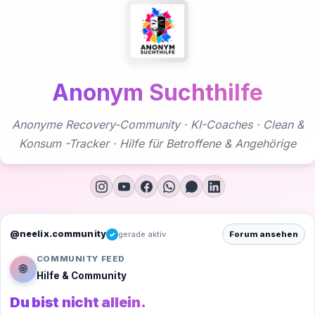
Zum
Inhalt
springen
Anonym Suchthilfe
Anonyme Recovery-Community · KI-Coaches · Clean &
Konsum -Tracker · Hilfe für Betroffene & Angehörige
@neelix.community
gerade aktiv
Forum ansehen
✓
COMMUNITY FEED
🌐
Hilfe & Community
Du bist nicht allein.