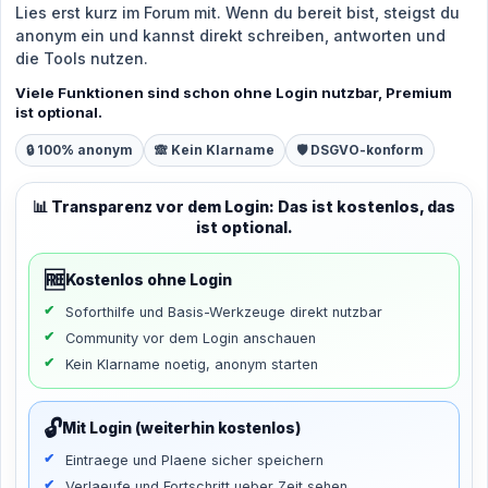
Lies erst kurz im Forum mit. Wenn du bereit bist, steigst du
anonym ein und kannst direkt schreiben, antworten und
die Tools nutzen.
Viele Funktionen sind schon ohne Login nutzbar, Premium
ist optional.
🔒 100% anonym
🙈 Kein Klarname
🛡️ DSGVO-konform
📊 Transparenz vor dem Login: Das ist kostenlos, das
ist optional.
🆓
Kostenlos ohne Login
Soforthilfe und Basis-Werkzeuge direkt nutzbar
Community vor dem Login anschauen
Kein Klarname noetig, anonym starten
🔓
Mit Login (weiterhin kostenlos)
Eintraege und Plaene sicher speichern
Verlaeufe und Fortschritt ueber Zeit sehen