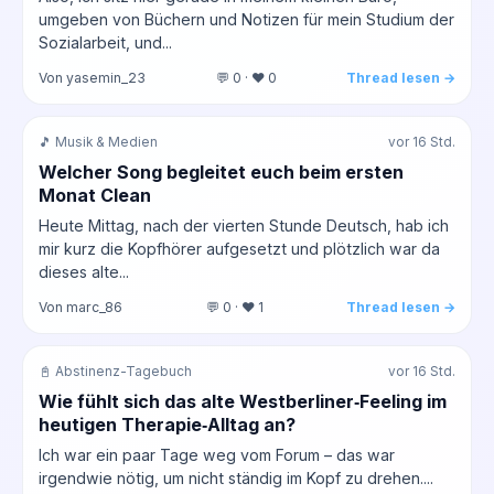
umgeben von Büchern und Notizen für mein Studium der
Sozialarbeit, und...
Von yasemin_23
💬 0 · ❤️ 0
Thread lesen →
🎵 Musik & Medien
vor 16 Std.
Welcher Song begleitet euch beim ersten
Monat Clean
Heute Mittag, nach der vierten Stunde Deutsch, hab ich
mir kurz die Kopfhörer aufgesetzt und plötzlich war da
dieses alte...
Von marc_86
💬 0 · ❤️ 1
Thread lesen →
📓 Abstinenz-Tagebuch
vor 16 Std.
Wie fühlt sich das alte Westberliner‑Feeling im
heutigen Therapie‑Alltag an?
Ich war ein paar Tage weg vom Forum – das war
irgendwie nötig, um nicht ständig im Kopf zu drehen....