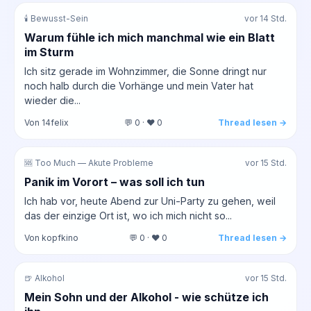
🕯️ Bewusst-Sein
vor 14 Std.
Warum fühle ich mich manchmal wie ein Blatt
im Sturm
Ich sitz gerade im Wohnzimmer, die Sonne dringt nur
noch halb durch die Vorhänge und mein Vater hat
wieder die...
Von 14felix
💬 0 · ❤️ 0
Thread lesen →
🆘 Too Much — Akute Probleme
vor 15 Std.
Panik im Vorort – was soll ich tun
Ich hab vor, heute Abend zur Uni-Party zu gehen, weil
das der einzige Ort ist, wo ich mich nicht so...
Von kopfkino
💬 0 · ❤️ 0
Thread lesen →
🍺 Alkohol
vor 15 Std.
Mein Sohn und der Alkohol - wie schütze ich