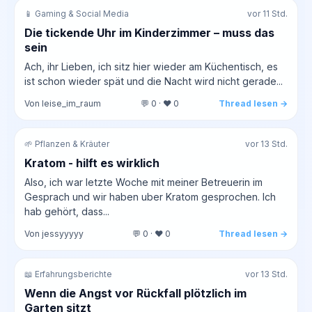
📱 Gaming & Social Media
vor 11 Std.
Die tickende Uhr im Kinderzimmer – muss das
sein
Ach, ihr Lieben, ich sitz hier wieder am Küchentisch, es
ist schon wieder spät und die Nacht wird nicht gerade...
Von leise_im_raum
💬 0 · ❤️ 0
Thread lesen →
🌱 Pflanzen & Kräuter
vor 13 Std.
Kratom - hilft es wirklich
Also, ich war letzte Woche mit meiner Betreuerin im
Gesprach und wir haben uber Kratom gesprochen. Ich
hab gehört, dass...
Von jessyyyyy
💬 0 · ❤️ 0
Thread lesen →
📖 Erfahrungsberichte
vor 13 Std.
Wenn die Angst vor Rückfall plötzlich im
Garten sitzt