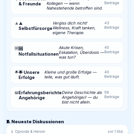
Beiträge
Kollegen — wenn
& Freunde
Nahestehende betroffen sind.
🧘
🧘
Vergiss dich nicht!
43
Beiträge
Wellness, Kraft tanken,
Selbstfürsorge
eigene Therapie.
Akute Krisen,
40
🆘
🆘
Beiträge
Eskalation, Überdosis —
Notfallsituationen
was tun?
🌟
🌟 Unsere
Kleine und große Erfolge —
40
Beiträge
teile, was gut läuft.
Erfolge
📖
Erfahrungsberichte
Deine Geschichte als
58
Beiträge
Angehörige/r — du
Angehörige
bist nicht allein.
🧵 Neueste Diskussionen
💉 Opioide & Heroin
vor 1 Std.