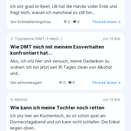
Ich sitz grad im Beet, Lilli hat die Hände voller Erde und
fragt mich, warum ich manchmal so still bin....
Von Schmetterlingsfrau
💬 0 · ❤️ 0
Thread lesen →
🌌 Tryptamine (DMT, 5-MeO...)
vor 13 Std.
Wie DMT mich mit meinem Essverhalten
konfrontiert hat...
Also, ich sitz hier und versuch, meine Gedanken zu
ordnen. Ich bin jetzt seit 16 Tagen clean von Alkohol
und...
Von elifsmileagain
💬 0 · ❤️ 0
Thread lesen →
🍺 Alkohol
vor 13 Std.
Wie kann ich meine Tochter noch retten
Ich sitz hier am Küchentisch, es ist schon spät am
Donnerstagabend und ich kann nicht schlafen. Die Enkel
liegen oben...