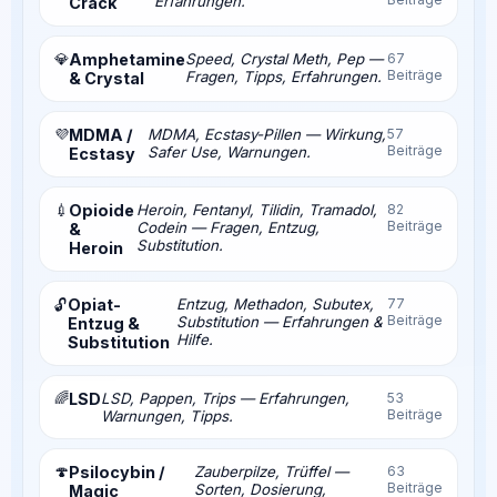
Erfahrungen.
Crack
💎
Amphetamine
Speed, Crystal Meth, Pep —
67
Beiträge
Fragen, Tipps, Erfahrungen.
& Crystal
💜
MDMA /
MDMA, Ecstasy-Pillen — Wirkung,
57
Beiträge
Safer Use, Warnungen.
Ecstasy
💉
Opioide
Heroin, Fentanyl, Tilidin, Tramadol,
82
Beiträge
Codein — Fragen, Entzug,
&
Substitution.
Heroin
Opiat-
Entzug, Methadon, Subutex,
77
🔓
Beiträge
Substitution — Erfahrungen &
Entzug &
Hilfe.
Substitution
🌈
LSD
LSD, Pappen, Trips — Erfahrungen,
53
Beiträge
Warnungen, Tipps.
🍄
Psilocybin /
Zauberpilze, Trüffel —
63
Beiträge
Sorten, Dosierung,
Magic