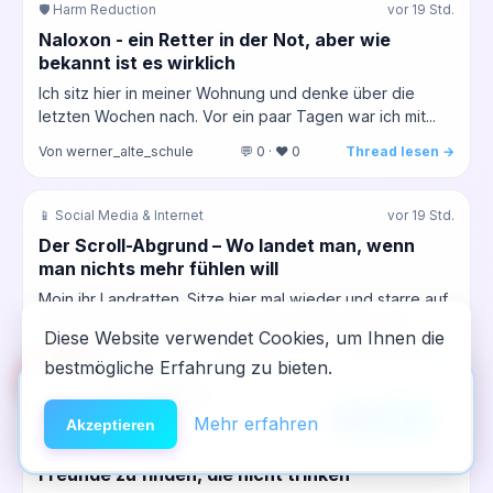
🛡️ Harm Reduction
vor 19 Std.
Naloxon - ein Retter in der Not, aber wie
bekannt ist es wirklich
Ich sitz hier in meiner Wohnung und denke über die
letzten Wochen nach. Vor ein paar Tagen war ich mit...
Von werner_alte_schule
💬 0 · ❤️ 0
Thread lesen →
📱 Social Media & Internet
vor 19 Std.
Der Scroll-Abgrund – Wo landet man, wenn
man nichts mehr fühlen will
Moin ihr Landratten. Sitze hier mal wieder und starre auf
den Bildschirm. Hab jetzt 34 Tage auf der Uhr, was...
Diese Website verwendet Cookies, um Ihnen die
Von dritter_anlauf
💬 0 · ❤️ 0
Thread lesen →
bestmögliche Erfahrung zu bieten.
🆘
Hilfe
App installieren
×
NeelixberliN auf dem Homescreen —
Anleitung
Mehr erfahren
💉 Opioide & Heroin
vor 19 Std.
Akzeptieren
wie eine echte App.
Warum fällt es mir immer noch so schwer,
Freunde zu finden, die nicht trinken