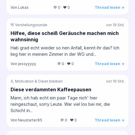
Von Lukas
💬 0 · ❤️ 0
Thread lesen →
👋 Vorstellungsrunde
vor 19 Std.
Hilfee, diese scheiß Geräusche machen mich
wahnsinnig
Hab grad echt wieder so nen Anfall, kennt ihr das? Ich
lieg hier in meinem Zimmer in der WG und...
Von jessyyyyy
💬 0 · ❤️ 0
Thread lesen →
💪 Motivation & Clean bleiben
vor 19 Std.
Diese verdammten Kaffeepausen
Mann, ich hab echt ein paar Tage nich' hier
reingeschaut, sorry Leute. War viel los bei mir, die
Schicht in...
Von Neustarter85
💬 0 · ❤️ 0
Thread lesen →