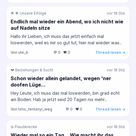
🌟 🌟 Unsere Erfolge
vor 18 Std.
Endlich mal wieder ein Abend, wo ich nicht wie
auf Nadeln sitze
Hallo ihr Lieben, ich muss das jetzt einfach mal
loswerden, weil es mir so gut tut, hier mal wieder was...
Von ute_b
💬 0 · ❤️ 0
Thread lesen →
💔 Beziehungen & Sucht
vor 18 Std.
Schon wieder allein gelandet, wegen 'ner
doofen Lüge...
Hey Leute, ich muss das mal loswerden, bin grad echt
am Boden. Hab ja jetzt seid 20 Tagen nix mehr...
Von timo_fentanyl_weg
💬 0 · ❤️ 0
Thread lesen →
☕ Plauderecke
vor 18 Std.
Wieder mal so ein Tag... Wie macht ihr das