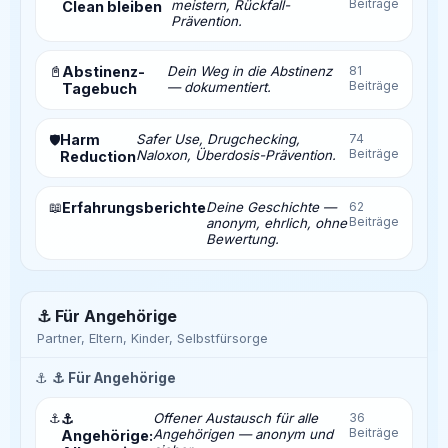
Beiträge
meistern, Rückfall-
Clean bleiben
Prävention.
📓
Abstinenz-
Dein Weg in die Abstinenz
81
Beiträge
— dokumentiert.
Tagebuch
Harm
Safer Use, Drugchecking,
74
🛡️
Beiträge
Naloxon, Überdosis-Prävention.
Reduction
📖
Erfahrungsberichte
Deine Geschichte —
62
Beiträge
anonym, ehrlich, ohne
Bewertung.
⚓ Für Angehörige
Partner, Eltern, Kinder, Selbstfürsorge
⚓
⚓ Für Angehörige
⚓
⚓
Offener Austausch für alle
36
Beiträge
Angehörigen — anonym und
Angehörige: