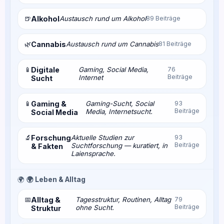
🍺
Alkohol
Austausch rund um Alkohol
89 Beiträge
🌿
Cannabis
Austausch rund um Cannabis
81 Beiträge
📱
Digitale
Gaming, Social Media,
76
Beiträge
Internet
Sucht
📱
Gaming &
Gaming-Sucht, Social
93
Beiträge
Media, Internetsucht.
Social Media
🔬
Forschung
Aktuelle Studien zur
93
Beiträge
Suchtforschung — kuratiert, in
& Fakten
Laiensprache.
🌍
🌍 Leben & Alltag
📅
Alltag &
Tagesstruktur, Routinen, Alltag
79
Beiträge
ohne Sucht.
Struktur