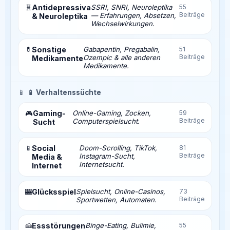
🧬
Antidepressiva
SSRI, SNRI, Neuroleptika
55
Beiträge
— Erfahrungen, Absetzen,
& Neuroleptika
Wechselwirkungen.
💊
Sonstige
Gabapentin, Pregabalin,
51
Beiträge
Ozempic & alle anderen
Medikamente
Medikamente.
📱
📱 Verhaltenssüchte
Gaming-
Online-Gaming, Zocken,
59
🎮
Beiträge
Computerspielsucht.
Sucht
📱
Social
Doom-Scrolling, TikTok,
81
Beiträge
Instagram-Sucht,
Media &
Internetsucht.
Internet
🎰
Glücksspiel
Spielsucht, Online-Casinos,
73
Beiträge
Sportwetten, Automaten.
🍰
Essstörungen
Binge-Eating, Bulimie,
55