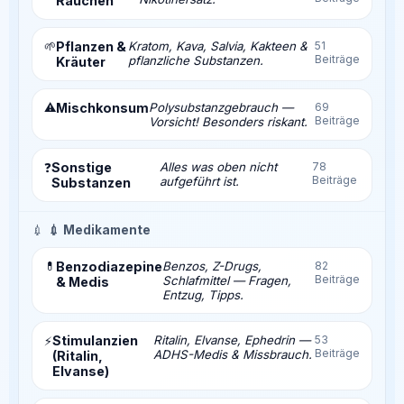
Rauchen
🌱
Pflanzen &
Kratom, Kava, Salvia, Kakteen &
51
Beiträge
pflanzliche Substanzen.
Kräuter
⚠️
Mischkonsum
Polysubstanzgebrauch —
69
Beiträge
Vorsicht! Besonders riskant.
Sonstige
Alles was oben nicht
78
❓
Beiträge
aufgeführt ist.
Substanzen
💉
💉 Medikamente
💊
Benzodiazepine
Benzos, Z-Drugs,
82
Beiträge
Schlafmittel — Fragen,
& Medis
Entzug, Tipps.
Stimulanzien
Ritalin, Elvanse, Ephedrin —
53
⚡
Beiträge
ADHS-Medis & Missbrauch.
(Ritalin,
Elvanse)