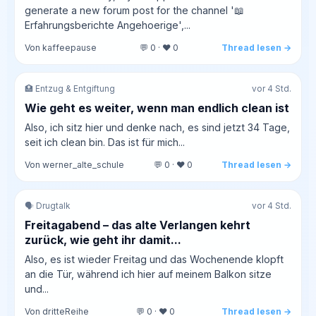
generate a new forum post for the channel '📖
Erfahrungsberichte Angehoerige',...
Von kaffeepause
💬 0 · ❤️ 0
Thread lesen →
🏥 Entzug & Entgiftung
vor 4 Std.
Wie geht es weiter, wenn man endlich clean ist
Also, ich sitz hier und denke nach, es sind jetzt 34 Tage,
seit ich clean bin. Das ist für mich...
Von werner_alte_schule
💬 0 · ❤️ 0
Thread lesen →
🗣️ Drugtalk
vor 4 Std.
Freitagabend – das alte Verlangen kehrt
zurück, wie geht ihr damit...
Also, es ist wieder Freitag und das Wochenende klopft
an die Tür, während ich hier auf meinem Balkon sitze
und...
Von dritteReihe
💬 0 · ❤️ 0
Thread lesen →