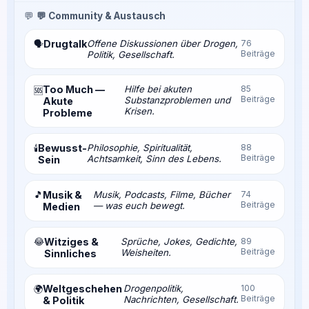
💬
💬 Community & Austausch
Drugtalk
Offene Diskussionen über Drogen,
76
🗣️
Beiträge
Politik, Gesellschaft.
Too Much —
Hilfe bei akuten
85
🆘
Beiträge
Substanzproblemen und
Akute
Krisen.
Probleme
Bewusst-
Philosophie, Spiritualität,
88
🕯️
Beiträge
Achtsamkeit, Sinn des Lebens.
Sein
🎵
Musik &
Musik, Podcasts, Filme, Bücher
74
Beiträge
— was euch bewegt.
Medien
😂
Witziges &
Sprüche, Jokes, Gedichte,
89
Beiträge
Weisheiten.
Sinnliches
Weltgeschehen
Drogenpolitik,
100
🌍
Beiträge
Nachrichten, Gesellschaft.
& Politik