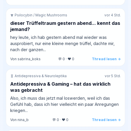
🍄 Psilocybin / Magic Mushrooms
vor 4 Std.
dieser Trüffeltraum gestern abend... kennt das
jemand?
hey leute, ich hab gestern abend mal wieder was
ausprobiert, nur eine kleine menge trüffel, dachte mir,
nach der ganzen...
Von sabrina_koks
💬 0 · ❤️ 0
Thread lesen →
🧬 Antidepressiva & Neuroleptika
vor 5 Std.
Antidepressiva & Gaming – hat das wirklich
was gebracht
Also, ich muss das jetzt mal loswerden, weil ich das
Gefühl hab, dass ich hier vielleicht ein paar Anregungen
kriegen...
Von nina_b
💬 0 · ❤️ 0
Thread lesen →