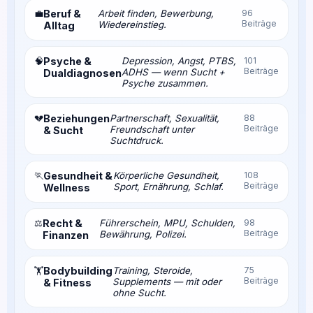
💼
Beruf &
Arbeit finden, Bewerbung,
96
Beiträge
Wiedereinstieg.
Alltag
🧠
Psyche &
Depression, Angst, PTBS,
101
Beiträge
ADHS — wenn Sucht +
Dualdiagnosen
Psyche zusammen.
💔
Beziehungen
Partnerschaft, Sexualität,
88
Beiträge
Freundschaft unter
& Sucht
Suchtdruck.
🏃
Gesundheit &
Körperliche Gesundheit,
108
Beiträge
Sport, Ernährung, Schlaf.
Wellness
⚖️
Recht &
Führerschein, MPU, Schulden,
98
Beiträge
Bewährung, Polizei.
Finanzen
Bodybuilding
Training, Steroide,
75
🏋️
Beiträge
Supplements — mit oder
& Fitness
ohne Sucht.