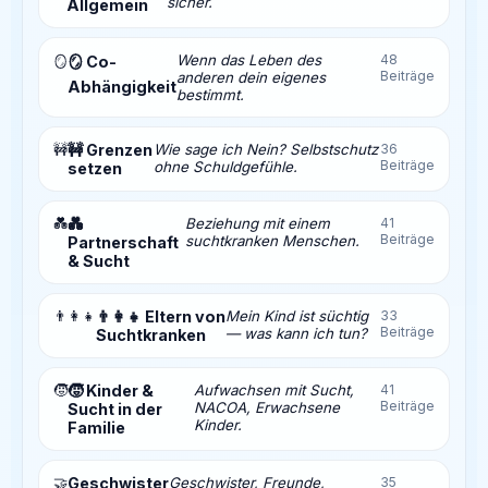
sicher.
Allgemein
Wenn das Leben des
48
🪞
🪞 Co-
Beiträge
anderen dein eigenes
Abhängigkeit
bestimmt.
🚧
🚧 Grenzen
Wie sage ich Nein? Selbstschutz
36
Beiträge
ohne Schuldgefühle.
setzen
💑
💑
Beziehung mit einem
41
Beiträge
suchtkranken Menschen.
Partnerschaft
& Sucht
👨‍👩‍👧
👨‍👩‍👧 Eltern von
Mein Kind ist süchtig
33
Beiträge
— was kann ich tun?
Suchtkranken
🧒
🧒 Kinder &
Aufwachsen mit Sucht,
41
Beiträge
NACOA, Erwachsene
Sucht in der
Kinder.
Familie
🤝
Geschwister
Geschwister, Freunde,
35