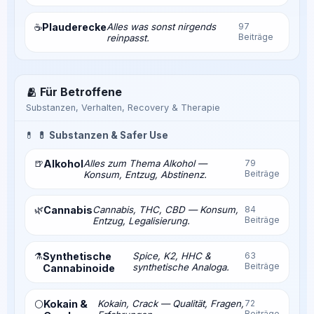
Plauderecke
Alles was sonst nirgends
97
☕
Beiträge
reinpasst.
🫂 Für Betroffene
Substanzen, Verhalten, Recovery & Therapie
💊
💊 Substanzen & Safer Use
🍺
Alkohol
Alles zum Thema Alkohol —
79
Beiträge
Konsum, Entzug, Abstinenz.
🌿
Cannabis
Cannabis, THC, CBD — Konsum,
84
Beiträge
Entzug, Legalisierung.
⚗️
Synthetische
Spice, K2, HHC &
63
Beiträge
synthetische Analoga.
Cannabinoide
Kokain &
Kokain, Crack — Qualität, Fragen,
72
⚪
Beiträge