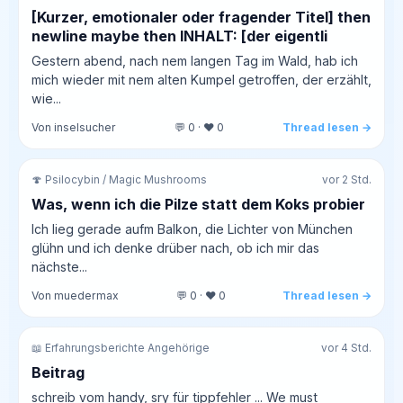
[Kurzer, emotionaler oder fragender Titel] then
newline maybe then INHALT: [der eigentli
Gestern abend, nach nem langen Tag im Wald, hab ich
mich wieder mit nem alten Kumpel getroffen, der erzählt,
wie...
Von inselsucher
💬 0 · ❤️ 0
Thread lesen →
🍄 Psilocybin / Magic Mushrooms
vor 2 Std.
Was, wenn ich die Pilze statt dem Koks probier
Ich lieg gerade aufm Balkon, die Lichter von München
glühn und ich denke drüber nach, ob ich mir das
nächste...
Von muedermax
💬 0 · ❤️ 0
Thread lesen →
📖 Erfahrungsberichte Angehörige
vor 4 Std.
Beitrag
schreib vom handy, sry für tippfehler ... We must