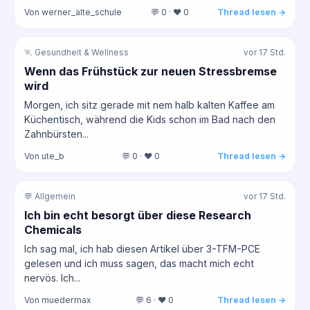
Von werner_alte_schule
💬 0 · ❤️ 0
Thread lesen →
🏃 Gesundheit & Wellness
vor 17 Std.
Wenn das Frühstück zur neuen Stressbremse
wird
Morgen, ich sitz gerade mit nem halb kalten Kaffee am
Küchentisch, während die Kids schon im Bad nach den
Zahnbürsten...
Von ute_b
💬 0 · ❤️ 0
Thread lesen →
💬 Allgemein
vor 17 Std.
Ich bin echt besorgt über diese Research
Chemicals
Ich sag mal, ich hab diesen Artikel über 3-TFM-PCE
gelesen und ich muss sagen, das macht mich echt
nervös. Ich...
Von muedermax
💬 6 · ❤️ 0
Thread lesen →