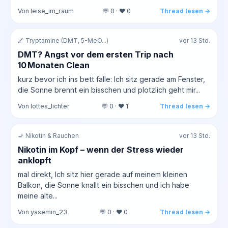
Von leise_im_raum
💬 0 · ❤️ 0
Thread lesen →
🌌 Tryptamine (DMT, 5-MeO...)
vor 13 Std.
DMT? Angst vor dem ersten Trip nach
10 Monaten Clean
kurz bevor ich ins bett falle: Ich sitz gerade am Fenster,
die Sonne brennt ein bisschen und plotzlich geht mir...
Von lottes_lichter
💬 0 · ❤️ 1
Thread lesen →
🚬 Nikotin & Rauchen
vor 13 Std.
Nikotin im Kopf – wenn der Stress wieder
anklopft
mal direkt, Ich sitz hier gerade auf meinem kleinen
Balkon, die Sonne knallt ein bisschen und ich habe
meine alte...
Von yasemin_23
💬 0 · ❤️ 0
Thread lesen →