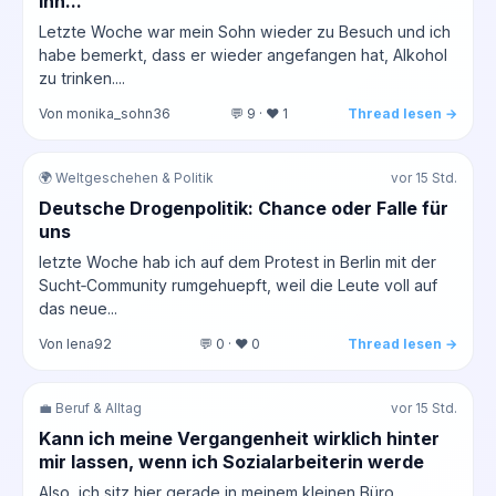
ihn...
Letzte Woche war mein Sohn wieder zu Besuch und ich
habe bemerkt, dass er wieder angefangen hat, Alkohol
zu trinken....
Von monika_sohn36
💬 9 · ❤️ 1
Thread lesen →
🌍 Weltgeschehen & Politik
vor 15 Std.
Deutsche Drogenpolitik: Chance oder Falle für
uns
letzte Woche hab ich auf dem Protest in Berlin mit der
Sucht‑Community rumgehuepft, weil die Leute voll auf
das neue...
Von lena92
💬 0 · ❤️ 0
Thread lesen →
💼 Beruf & Alltag
vor 15 Std.
Kann ich meine Vergangenheit wirklich hinter
mir lassen, wenn ich Sozialarbeiterin werde
Also, ich sitz hier gerade in meinem kleinen Büro,