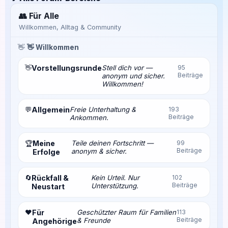
👥 Für Alle
Willkommen, Alltag & Community
👋
👋 Willkommen
👋
Vorstellungsrunde
Stell dich vor —
95
Beiträge
anonym und sicher.
Willkommen!
💬
Allgemein
Freie Unterhaltung &
193
Beiträge
Ankommen.
Meine
Teile deinen Fortschritt —
99
🏆
Beiträge
anonym & sicher.
Erfolge
🔄
Rückfall &
Kein Urteil. Nur
102
Beiträge
Unterstützung.
Neustart
❤️
Für
Geschützter Raum für Familien
113
Beiträge
& Freunde
Angehörige