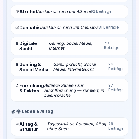
🍺
Alkohol
Austausch rund um Alkohol
92 Beiträge
🌿
Cannabis
Austausch rund um Cannabis
81 Beiträge
📱
Digitale
Gaming, Social Media,
79
Beiträge
Internet
Sucht
📱
Gaming &
Gaming-Sucht, Social
96
Beiträge
Media, Internetsucht.
Social Media
🔬
Forschung
Aktuelle Studien zur
97
Beiträge
Suchtforschung — kuratiert, in
& Fakten
Laiensprache.
🌍
🌍 Leben & Alltag
📅
Alltag &
Tagesstruktur, Routinen, Alltag
79
Beiträge
ohne Sucht.
Struktur