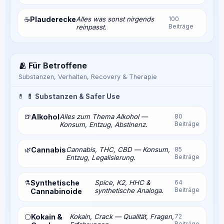
Plauderecke
Alles was sonst nirgends
100
☕
Beiträge
reinpasst.
🫂 Für Betroffene
Substanzen, Verhalten, Recovery & Therapie
💊
💊 Substanzen & Safer Use
🍺
Alkohol
Alles zum Thema Alkohol —
80
Beiträge
Konsum, Entzug, Abstinenz.
🌿
Cannabis
Cannabis, THC, CBD — Konsum,
85
Beiträge
Entzug, Legalisierung.
⚗️
Synthetische
Spice, K2, HHC &
64
Beiträge
synthetische Analoga.
Cannabinoide
Kokain &
Kokain, Crack — Qualität, Fragen,
72
⚪
Beiträge