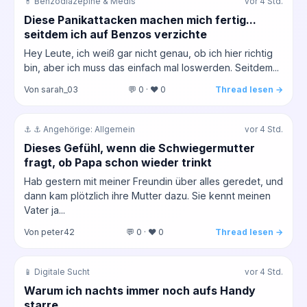
💊 Benzodiazepine & Medis
vor 4 Std.
Diese Panikattacken machen mich fertig...
seitdem ich auf Benzos verzichte
Hey Leute, ich weiß gar nicht genau, ob ich hier richtig
bin, aber ich muss das einfach mal loswerden. Seitdem...
Von sarah_03
💬 0 · ❤️ 0
Thread lesen →
⚓ ⚓ Angehörige: Allgemein
vor 4 Std.
Dieses Gefühl, wenn die Schwiegermutter
fragt, ob Papa schon wieder trinkt
Hab gestern mit meiner Freundin über alles geredet, und
dann kam plötzlich ihre Mutter dazu. Sie kennt meinen
Vater ja...
Von peter42
💬 0 · ❤️ 0
Thread lesen →
📱 Digitale Sucht
vor 4 Std.
Warum ich nachts immer noch aufs Handy
starre