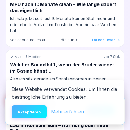
MPU nach 10 Monate clean – Wie lange dauert
das eigentlich
Ich hab jetzt seit fast 10 Monate keinen Stoff mehr und
udn arbeite Vollzeit im Tonstudio. Vor ein paar Wochen
hat...
Von cedric_neuestart
💬 0 · ❤️ 0
Thread lesen →
🎵 Musik & Medien
vor 7 Std.
Welcher Sound hilft, wenn der Bruder wieder
im Casino hängt...
Also ich sitz gerade am Sonntagmorgen in meiner
kleinen Wohnung in Mainz, die Kaffeemaschine glüht und
Diese Website verwendet Cookies, um Ihnen die
ich hab das alte...
bestmögliche Erfahrung zu bieten.
🆘
Hilfe
Von blume
💬 0 · ❤️ 0
Thread lesen →
App installieren
×
NeelixberliN auf dem Homescreen —
Anleitung
Mehr erfahren
Akzeptieren
🌈 LSD
vor 7 Std.
wie eine echte App.
LSD im Konsumraum – Hoffnung oder neue