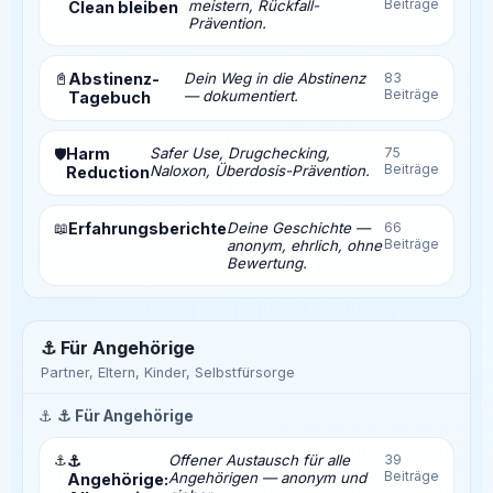
Beiträge
meistern, Rückfall-
Clean bleiben
Prävention.
📓
Abstinenz-
Dein Weg in die Abstinenz
83
Beiträge
— dokumentiert.
Tagebuch
Harm
Safer Use, Drugchecking,
75
🛡️
Beiträge
Naloxon, Überdosis-Prävention.
Reduction
📖
Erfahrungsberichte
Deine Geschichte —
66
Beiträge
anonym, ehrlich, ohne
Bewertung.
⚓ Für Angehörige
Partner, Eltern, Kinder, Selbstfürsorge
⚓
⚓ Für Angehörige
⚓
⚓
Offener Austausch für alle
39
Beiträge
Angehörigen — anonym und
Angehörige: