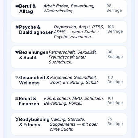
💼
Beruf &
Arbeit finden, Bewerbung,
98
Beiträge
Wiedereinstieg.
Alltag
🧠
Psyche &
Depression, Angst, PTBS,
103
Beiträge
ADHS — wenn Sucht +
Dualdiagnosen
Psyche zusammen.
💔
Beziehungen
Partnerschaft, Sexualität,
88
Beiträge
Freundschaft unter
& Sucht
Suchtdruck.
🏃
Gesundheit &
Körperliche Gesundheit,
110
Beiträge
Sport, Ernährung, Schlaf.
Wellness
⚖️
Recht &
Führerschein, MPU, Schulden,
101
Beiträge
Bewährung, Polizei.
Finanzen
Bodybuilding
Training, Steroide,
75
🏋️
Beiträge
Supplements — mit oder
& Fitness
ohne Sucht.