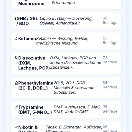
Erfahrungen.
Mushrooms
🧪
GHB / GBL
Liquid Ecstasy — Dosierung,
56
Beiträge
Qualität, Abhängigkeit.
/ BDO
🔬
Ketamin
Ketamin — Wirkung, K-Hole,
63
Beiträge
medizinische Nutzung.
🌀
Dissoziativa
DXM, Lachgas, PCP und
73
Beiträge
andere dissoziativ wirkende
(DXM,
Substanzen.
Lachgas, PCP)
🔮
Phenethylamine
2C-B, 2C-I, DOB,
54
Beiträge
Mescalin & verwandte
(2C-B, DOB...)
Substanzen.
🌌
Tryptamine
DMT, Ayahuasca, 5-MeO-
75
Beiträge
DMT, 4-AcO-DMT.
(DMT, 5-MeO...)
🚬
Nikotin &
Tabak, E-Zigaretten, Aufhören,
66
Beiträge
Nikotinersatz.