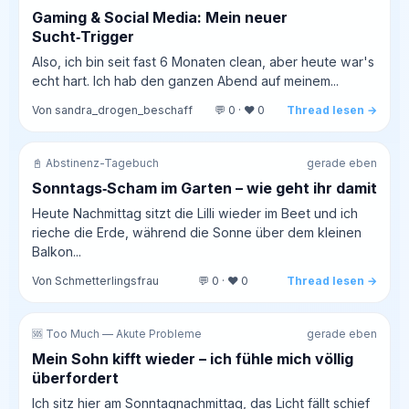
Gaming & Social Media: Mein neuer
Sucht‑Trigger
Also, ich bin seit fast 6 Monaten clean, aber heute war's
echt hart. Ich hab den ganzen Abend auf meinem...
Von sandra_drogen_beschaff
💬 0 · ❤️ 0
Thread lesen →
📓 Abstinenz-Tagebuch
gerade eben
Sonntags‑Scham im Garten – wie geht ihr damit
Heute Nachmittag sitzt die Lilli wieder im Beet und ich
rieche die Erde, während die Sonne über dem kleinen
Balkon...
Von Schmetterlingsfrau
💬 0 · ❤️ 0
Thread lesen →
🆘 Too Much — Akute Probleme
gerade eben
Mein Sohn kifft wieder – ich fühle mich völlig
überfordert
Ich sitz hier am Sonntagnachmittag, das Licht fällt schief