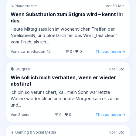
☕ Plauderecke
vor 59 Min.
Wenn Substitution zum Stigma wird – kennt ihr
das
Heute Mittag sass ich im wöchentlichen Treffen der
NeelixberliN, und ploetzlich fiel das Wort „fast clean“
vom Tisch, als ich...
Von rico_methadon_12j
💬 0 · ❤️ 0
Thread lesen →
🗣️ Drugtalk
vor 1 Std.
Wie soll ich mich verhalten, wenn er wieder
abstürzt
Ich bin so verunsichert, ka... mein Sohn war letzte
Woche wieder clean und heute Morgen kam er zu mir
und...
Von Sabine
💬 0 · ❤️ 0
Thread lesen →
📱 Gaming & Social Media
vor 1 Std.