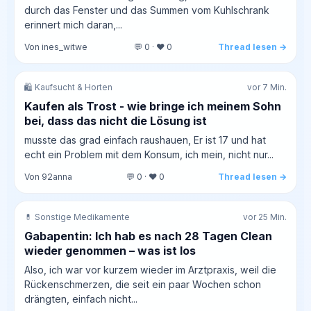
durch das Fenster und das Summen vom Kuhlschrank
erinnert mich daran,...
Von ines_witwe
💬 0 · ❤️ 0
Thread lesen →
🛍️ Kaufsucht & Horten
vor 7 Min.
Kaufen als Trost - wie bringe ich meinem Sohn
bei, dass das nicht die Lösung ist
musste das grad einfach raushauen, Er ist 17 und hat
echt ein Problem mit dem Konsum, ich mein, nicht nur...
Von 92anna
💬 0 · ❤️ 0
Thread lesen →
💊 Sonstige Medikamente
vor 25 Min.
Gabapentin: Ich hab es nach 28 Tagen Clean
wieder genommen – was ist los
Also, ich war vor kurzem wieder im Arztpraxis, weil die
Rückenschmerzen, die seit ein paar Wochen schon
drängten, einfach nicht...