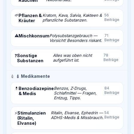
Rauchen
🌱
Pflanzen &
Kratom, Kava, Salvia, Kakteen &
56
Beiträge
pflanzliche Substanzen.
Kräuter
⚠️
Mischkonsum
Polysubstanzgebrauch —
71
Beiträge
Vorsicht! Besonders riskant.
Sonstige
Alles was oben nicht
78
❓
Beiträge
aufgeführt ist.
Substanzen
💉
💉 Medikamente
💊
Benzodiazepine
Benzos, Z-Drugs,
84
Beiträge
Schlafmittel — Fragen,
& Medis
Entzug, Tipps.
Stimulanzien
Ritalin, Elvanse, Ephedrin —
54
⚡
Beiträge
ADHS-Medis & Missbrauch.
(Ritalin,
Elvanse)