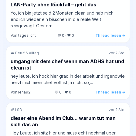
LAN-Party ohne Rückfall – geht das
Yo, ich bin jetzt seid 2 Monaten clean und hab mich
endlich wieder ein bisschen in die reale Welt
reingewagt. Gestern...
Von tageslicht
💬 0 · ❤️ 0
Thread lesen →
💼 Beruf & Alltag
vor 2 Std.
umgang mit dem chef wenn man ADHS hat und
clean ist
hey leute, ich hock hier grad in der arbeit und irgendwie
nervt mich mein chef voll. ist ja nicht so,...
Von lena92
💬 0 · ❤️ 0
Thread lesen →
🌈 LSD
vor 2 Std.
dieser eine Abend im Club... warum tut man
sich das an
Hey Leute, ich sitz hier und muss echt nochmal über