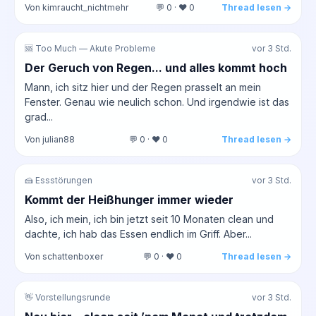
Von kimraucht_nichtmehr
💬 0 · ❤️ 0
Thread lesen →
🆘 Too Much — Akute Probleme
vor 3 Std.
Der Geruch von Regen... und alles kommt hoch
Mann, ich sitz hier und der Regen prasselt an mein
Fenster. Genau wie neulich schon. Und irgendwie ist das
grad...
Von julian88
💬 0 · ❤️ 0
Thread lesen →
🍰 Essstörungen
vor 3 Std.
Kommt der Heißhunger immer wieder
Also, ich mein, ich bin jetzt seit 10 Monaten clean und
dachte, ich hab das Essen endlich im Griff. Aber...
Von schattenboxer
💬 0 · ❤️ 0
Thread lesen →
👋 Vorstellungsrunde
vor 3 Std.