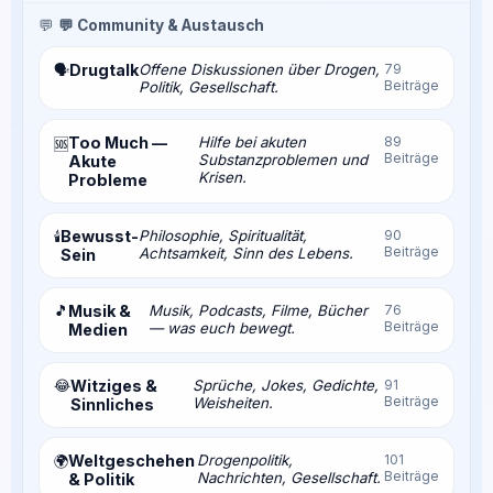
💬
💬 Community & Austausch
Drugtalk
Offene Diskussionen über Drogen,
79
🗣️
Beiträge
Politik, Gesellschaft.
Too Much —
Hilfe bei akuten
89
🆘
Beiträge
Substanzproblemen und
Akute
Krisen.
Probleme
Bewusst-
Philosophie, Spiritualität,
90
🕯️
Beiträge
Achtsamkeit, Sinn des Lebens.
Sein
🎵
Musik &
Musik, Podcasts, Filme, Bücher
76
Beiträge
— was euch bewegt.
Medien
😂
Witziges &
Sprüche, Jokes, Gedichte,
91
Beiträge
Weisheiten.
Sinnliches
Weltgeschehen
Drogenpolitik,
101
🌍
Beiträge
Nachrichten, Gesellschaft.
& Politik