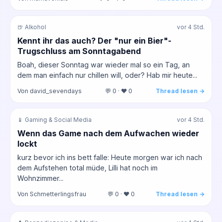
🍺 Alkohol
vor 4 Std.
Kennt ihr das auch? Der "nur ein Bier"-
Trugschluss am Sonntagabend
Boah, dieser Sonntag war wieder mal so ein Tag, an
dem man einfach nur chillen will, oder? Hab mir heute...
Von david_sevendays
💬 0 · ❤️ 0
Thread lesen →
📱 Gaming & Social Media
vor 4 Std.
Wenn das Game nach dem Aufwachen wieder
lockt
kurz bevor ich ins bett falle: Heute morgen war ich nach
dem Aufstehen total müde, Lilli hat noch im
Wohnzimmer...
Von Schmetterlingsfrau
💬 0 · ❤️ 0
Thread lesen →