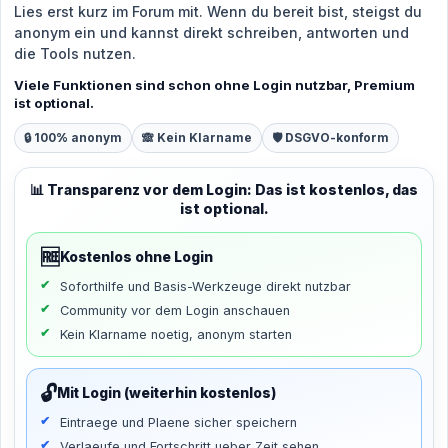
Lies erst kurz im Forum mit. Wenn du bereit bist, steigst du
anonym ein und kannst direkt schreiben, antworten und
die Tools nutzen.
Viele Funktionen sind schon ohne Login nutzbar, Premium
ist optional.
🔒 100% anonym
🙈 Kein Klarname
🛡️ DSGVO-konform
📊 Transparenz vor dem Login: Das ist kostenlos, das
ist optional.
🆓
Kostenlos ohne Login
Soforthilfe und Basis-Werkzeuge direkt nutzbar
Community vor dem Login anschauen
Kein Klarname noetig, anonym starten
🔓
Mit Login (weiterhin kostenlos)
Eintraege und Plaene sicher speichern
Verlaeufe und Fortschritt ueber Zeit sehen