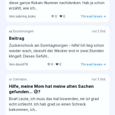
diese ganze Kokain-Nummer nachdenken. Hab ja schon
erzählt, wie ich...
Von sabrina_koks
💬 0 · ❤️ 0
Thread lesen →
🍰 Essstörungen
vor 2 Std.
Beitrag
Zuckerschock am Sonntagmorgen – hilfe! Ich lieg schon
wieder wach, obwohl der Wecker erst in zwei Stunden
klingelt. Dieses Gefühl...
Von david76
💬 0 · ❤️ 0
Thread lesen →
🌿 Cannabis
vor 3 Std.
Hilfe, meine Mom hat meine alten Sachen
gefunden... 😥?
Boah Leute, ich muss das mal loswerden, mir ist grad
echt schlecht. Ich hab grad so einen Schreck
bekommen, ich...