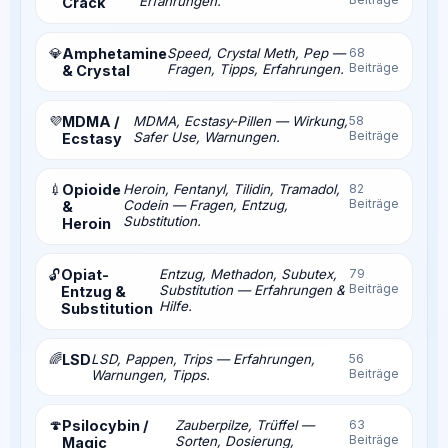
Erfahrungen.
Crack
💎
Amphetamine
Speed, Crystal Meth, Pep —
68
Beiträge
Fragen, Tipps, Erfahrungen.
& Crystal
💜
MDMA /
MDMA, Ecstasy-Pillen — Wirkung,
58
Beiträge
Safer Use, Warnungen.
Ecstasy
💉
Opioide
Heroin, Fentanyl, Tilidin, Tramadol,
82
Beiträge
Codein — Fragen, Entzug,
&
Substitution.
Heroin
Opiat-
Entzug, Methadon, Subutex,
79
🔓
Beiträge
Substitution — Erfahrungen &
Entzug &
Hilfe.
Substitution
🌈
LSD
LSD, Pappen, Trips — Erfahrungen,
56
Beiträge
Warnungen, Tipps.
🍄
Psilocybin /
Zauberpilze, Trüffel —
63
Beiträge
Sorten, Dosierung,
Magic