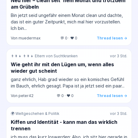
Neu hier – clean seit ’nem Monat und trotzdem
am Grübeln
Bin jetzt seid ungefähr einem Monat clean und dachte,
das ist ein guter Zeitpunkt, mich mal hier vorzustellen.
Ich bin...
Von muedermax
💬 0 · ❤️ 0
Thread lesen →
👨‍👩‍👧 👨‍👩‍👧 Eltern von Suchtkranken
vor 3 Std.
Wie geht ihr mit den Lügen um, wenn alles
wieder gut scheint
ganz ehrlich, Hab grad wieder so ein komisches Gefühl
im Bauch, ehrlich gesagt. Papa ist ja jetzt seid ein paar...
Von peter42
💬 0 · ❤️ 0
Thread lesen →
🌍 Weltgeschehen & Politik
vor 3 Std.
Kiffen und Identität - kann man das wirklich
trennen
ich muss das kurz loswerden: Also, ich sitz hier gerade in