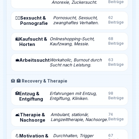
Beiträge
Anorexie, Zuckersucht.
Sexsucht &
Pornosucht, Sexsucht,
62
❤️‍🔥
Beiträge
zwanghaftes Verhalten.
Pornografie
Kaufsucht &
Onlineshopping-Sucht,
68
🛍️
Beiträge
Kaufzwang, Messie.
Horten
💼
Arbeitssucht
Workaholic, Burnout durch
63
Beiträge
Sucht nach Leistung.
🏥
🏥 Recovery & Therapie
🏥
Entzug &
Erfahrungen mit Entzug,
98
Beiträge
Entgiftung, Kliniken.
Entgiftung
Therapie &
Ambulant, stationär,
74
🛋️
Beiträge
Langzeittherapie, Nachsorge.
Nachsorge
💪
Motivation &
Durchhalten, Trigger
67