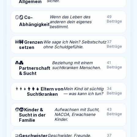
sicher.
Allgemein
Wenn das Leben des
49
🪞
🪞 Co-
Beiträge
anderen dein eigenes
Abhängigkeit
bestimmt.
🚧
🚧 Grenzen
Wie sage ich Nein? Selbstschutz
37
Beiträge
ohne Schuldgefühle.
setzen
💑
💑
Beziehung mit einem
41
Beiträge
suchtkranken Menschen.
Partnerschaft
& Sucht
👨‍👩‍👧
👨‍👩‍👧 Eltern von
Mein Kind ist süchtig
34
Beiträge
— was kann ich tun?
Suchtkranken
🧒
🧒 Kinder &
Aufwachsen mit Sucht,
43
Beiträge
NACOA, Erwachsene
Sucht in der
Kinder.
Familie
🤝
Geschwister
Geschwister, Freunde,
37