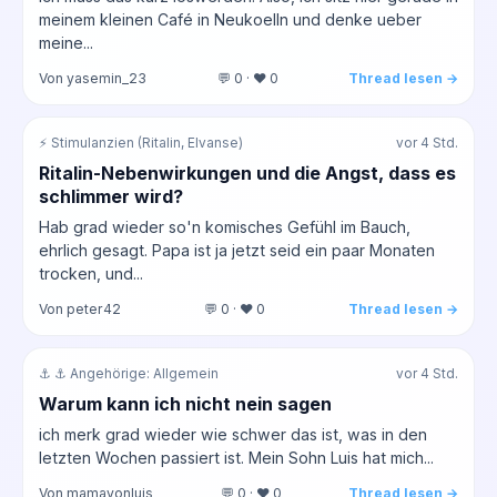
meinem kleinen Café in Neukoelln und denke ueber
meine...
Von yasemin_23
💬 0 · ❤️ 0
Thread lesen →
⚡ Stimulanzien (Ritalin, Elvanse)
vor 4 Std.
Ritalin-Nebenwirkungen und die Angst, dass es
schlimmer wird?
Hab grad wieder so'n komisches Gefühl im Bauch,
ehrlich gesagt. Papa ist ja jetzt seid ein paar Monaten
trocken, und...
Von peter42
💬 0 · ❤️ 0
Thread lesen →
⚓ ⚓ Angehörige: Allgemein
vor 4 Std.
Warum kann ich nicht nein sagen
ich merk grad wieder wie schwer das ist, was in den
letzten Wochen passiert ist. Mein Sohn Luis hat mich...
Von mamavonluis
💬 0 · ❤️ 0
Thread lesen →