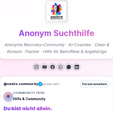
Zum
Inhalt
springen
Anonym Suchthilfe
Anonyme Recovery-Community · KI-Coaches · Clean &
Konsum -Tracker · Hilfe für Betroffene & Angehörige
@neelix.community
gerade aktiv
Forum ansehen
✓
COMMUNITY FEED
🌐
Hilfe & Community
Du bist nicht allein.