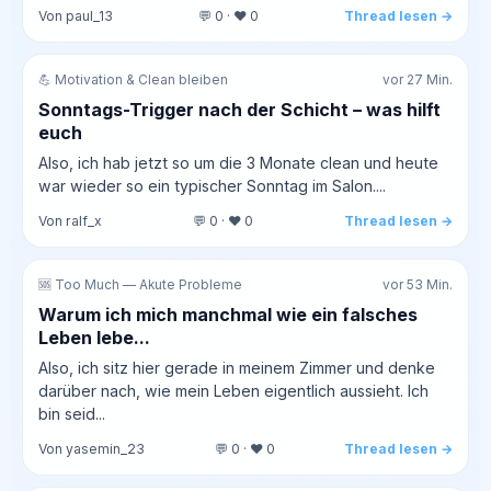
Von paul_13
💬 0 · ❤️ 0
Thread lesen →
💪 Motivation & Clean bleiben
vor 27 Min.
Sonntags-Trigger nach der Schicht – was hilft
euch
Also, ich hab jetzt so um die 3 Monate clean und heute
war wieder so ein typischer Sonntag im Salon....
Von ralf_x
💬 0 · ❤️ 0
Thread lesen →
🆘 Too Much — Akute Probleme
vor 53 Min.
Warum ich mich manchmal wie ein falsches
Leben lebe...
Also, ich sitz hier gerade in meinem Zimmer und denke
darüber nach, wie mein Leben eigentlich aussieht. Ich
bin seid...
Von yasemin_23
💬 0 · ❤️ 0
Thread lesen →