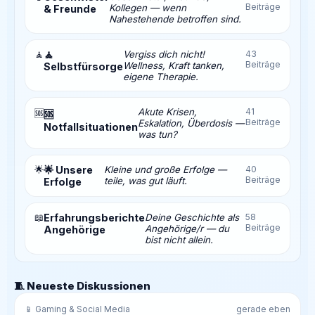
Beiträge
Kollegen — wenn
& Freunde
Nahestehende betroffen sind.
🧘
🧘
Vergiss dich nicht!
43
Beiträge
Wellness, Kraft tanken,
Selbstfürsorge
eigene Therapie.
Akute Krisen,
41
🆘
🆘
Beiträge
Eskalation, Überdosis —
Notfallsituationen
was tun?
🌟
🌟 Unsere
Kleine und große Erfolge —
40
Beiträge
teile, was gut läuft.
Erfolge
📖
Erfahrungsberichte
Deine Geschichte als
58
Beiträge
Angehörige/r — du
Angehörige
bist nicht allein.
🧵 Neueste Diskussionen
📱 Gaming & Social Media
gerade eben