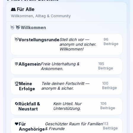
👥 Für Alle
Willkommen, Alltag & Community
👋
👋 Willkommen
👋
Vorstellungsrunde
Stell dich vor —
96
Beiträge
anonym und sicher.
Willkommen!
💬
Allgemein
Freie Unterhaltung &
195
Beiträge
Ankommen.
Meine
Teile deinen Fortschritt —
100
🏆
Beiträge
anonym & sicher.
Erfolge
🔄
Rückfall &
Kein Urteil. Nur
106
Beiträge
Unterstützung.
Neustart
❤️
Für
Geschützter Raum für Familien
113
Beiträge
& Freunde
Angehörige